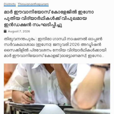
Districts
Thiruvananthapuram
മാർ ഈവാനിയോസ് കോളേജിൽ ഇഗ്നോ
പുതിയ വിദ്യാർഥികൾക്ക് വിപുലമായ
ഇൻഡക്ഷൻ സംഘടിപ്പിച്ചു
August 7, 2026
തിരുവനന്തപുരം : ഇന്ദിരാ ഗാന്ധി നാഷണൽ ഓപ്പൺ
സർവകലാശാല (ഇഗ്നോ) ജനുവരി 2026 അഡ്മിഷൻ
സൈക്കിളിൽ പ്രവേശനം നേടിയ വിദ്യാർഥികൾക്കായി
മാർ ഈവാനിയോസ് കോളജ് (ഓട്ടോണമസ്) ഇഗ്നോ…