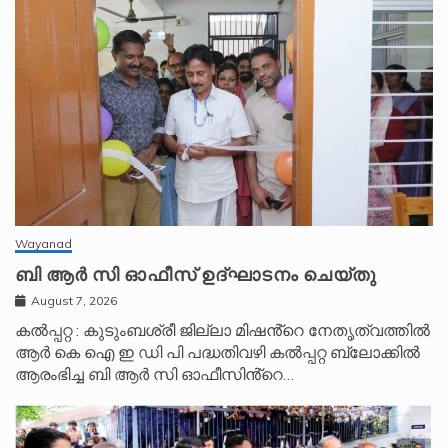
Wayanad
ബി ആർ സി ഓഫീസ് ഉദ്ഘാടനം ചെയ്തു
August 7, 2026
കൽപ്പറ്റ : കുടുംബശ്രീ ജില്ലാ മിഷൻ്റെ നേതൃത്വത്തിൽ
ആർ കെ ഐ ഇ ഡി പി പദ്ധതിവഴി കൽപ്പറ്റ ബ്ലോക്കിൽ
ആരംഭിച്ച ബി ആർ സി ഓഫീസിൻ്റെ…