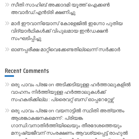
സീതി സാഹിബ് അക്കാദമി യൂത്ത് ഐക്കൺ
e
അവാർഡ്:എൻട്രി ക്ഷണിച്ചു
:
മാർ ഈവാനിയോസ് കോളേജിൽ ഇഗ്നോ പുതിയ
വിദ്യാർഥികൾക്ക് വിപുലമായ ഇൻഡക്ഷൻ
സംഘടിപ്പിച്ചു
ഓണപ്പരീക്ഷ മാറ്റിവെക്കേണ്ടതില്ലെന്ന് സർക്കാർ
Recent Comments
ഒരു പാവം പ്രജ
on
അടിക്കടിയുള്ള ഹർത്താലുകളിൽ
വാഹനം നിർത്തിയുള്ള ഹർത്താലുകൾക്ക്
സഹകരിക്കില്ല : പ്രൈവറ്റ് ബസ് ഓപ്പറേറ്റേഴ്സ്
ഒരു പാവം പ്രജ
on
വയനാട്ടിൽ സ്ഥിതി അത്യന്തം
ആശങ്കാകജനകമെന്ന് : പ്രിയങ്ക
ഗാന്ധി.വനാതിർത്തിയിലെയും തീരദേശത്തെയും
മനുഷ്യജീവന് സംരക്ഷണം ആവശ്യപ്പെട്ട് രാഹുൽ