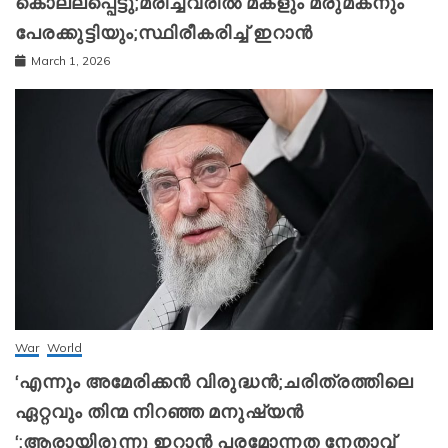
കൊല്ലപ്പെട്ടു;മരിച്ചവരിൽ മകളും മരുമകനും
പേരക്കുട്ടിയും;സ്ഥിരീകരിച്ച് ഇറാന്‍
March 1, 2026
War
World
‘എന്നും അമേരിക്കന്‍ വിരുദ്ധന്‍;ചരിത്രത്തിലെ
ഏറ്റവും തിന്മ നിറഞ്ഞ മനുഷ്യന്‍
‘;ആരായിരുന്നു ഇറാന്‍ പരമോന്നത നേതാവ്