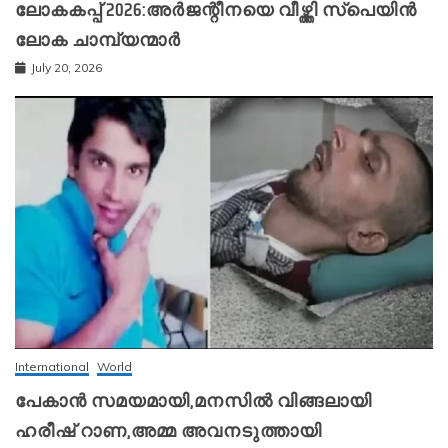
ലോകകപ്പ് 2026:അർജന്റീനയെ വീഴ്ത്തി സ്‌പെയിൻ
ലോക ചാമ്പ്യന്മാർ
July 20, 2026
International
World
പേകാൻ സമയമായി,മനസിൽ വിങ്ങലായി
ഹരീഷ് റാണ,അമ്മ അവനടുത്തായി