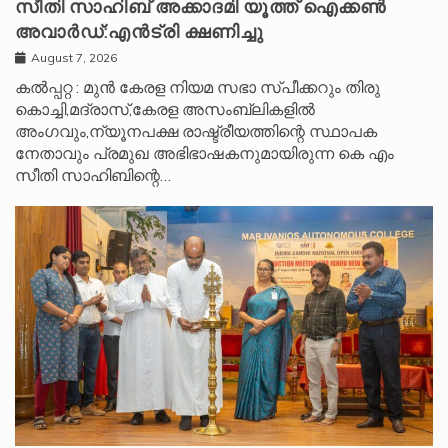
സീതി സാഹിബ് അക്കാദമി യൂത്ത് ഐക്കൺ
അവാർഡ്:എൻട്രി ക്ഷണിച്ചു
August 7, 2026
കൽപ്പറ്റ : മുൻ കേരള നിയമ സഭാ സ്പീക്കറും തിരു
കൊച്ചി,മദ്രാസ്,കേരള അസംബ്ലികളിൽ
അംഗവും,ന്യൂനപക്ഷ രാഷ്ട്രീയത്തിന്റെ സ്ഥാപക
നേതാവും പ്രമുഖ അഭിഭാഷകനുമായിരുന്ന കെ എം
സീതി സാഹിബിന്റെ…