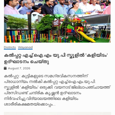
Districts
Wayanad
കൽപ്പറ്റ എച്ച്.ഐ.എം യു.പി സ്കൂ‌ളിൽ ‘കളിയിടം’
ഉദ്ഘാടനം ചെയ്തു
August 7, 2026
കൽപ്പറ്റ : കുട്ടികളുടെ സമഗ്രവികസനത്തിന്
പ്രാധാന്യം നൽകി കൽപ്പറ്റ എച്ച്.ഐ.എം.യു.പി.
സ്കൂ‌ളിൽ 'കളിയിടം' ഒരുക്കി. വയനാട് ജില്ലാപഞ്ചായത്ത്
പ്രസിഡണ്ട് ചന്ദ്രിക കൃഷ്ണൻ ഉദ്ഘാടനം
നിർവഹിച്ചു.വിദ്യാലയത്തിലെ കളിയിടം
ശാരീരികക്ഷമതയ്‌ക്കൊപ്പം…