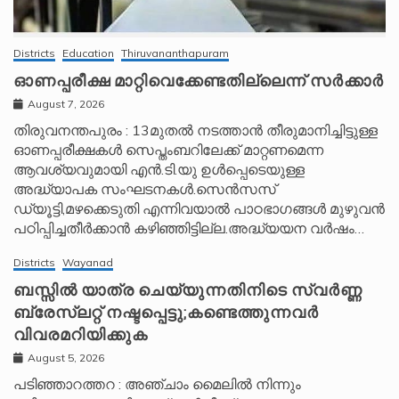
Districts
Education
Thiruvananthapuram
ഓണപ്പരീക്ഷ മാറ്റിവെക്കേണ്ടതില്ലെന്ന് സർക്കാർ
August 7, 2026
തിരുവനന്തപുരം : 13മുതൽ നടത്താൻ തീരുമാനിച്ചിട്ടുള്ള
ഓണപ്പരീക്ഷകൾ സെപ്തംബറിലേക്ക് മാറ്റണമെന്ന
ആവശ്യവുമായി എൻ.ടി.യു ഉൾപ്പെടെയുള്ള
അദ്ധ്യാപക സംഘടനകൾ.സെൻസസ്
ഡ്യൂട്ടി,മഴക്കെടുതി എന്നിവയാൽ പാഠഭാഗങ്ങൾ മുഴുവൻ
പഠിപ്പിച്ചതീർക്കാൻ കഴിഞ്ഞിട്ടില്ല.അദ്ധ്യയന വർഷം…
Districts
Wayanad
ബസ്സിൽ യാത്ര ചെയ്യുന്നതിനിടെ സ്വർണ്ണ
ബ്രേസ്‌ലറ്റ് നഷ്ടപ്പെട്ടു;കണ്ടെത്തുന്നവർ
വിവരമറിയിക്കുക
August 5, 2026
പടിഞ്ഞാറത്തറ : അഞ്ചാം മൈലിൽ നിന്നും