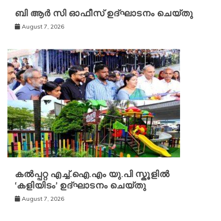
ബി ആർ സി ഓഫീസ് ഉദ്ഘാടനം ചെയ്തു
August 7, 2026
കൽപ്പറ്റ എച്ച്.ഐ.എം യു.പി സ്കൂ‌ളിൽ
‘കളിയിടം’ ഉദ്ഘാടനം ചെയ്തു
August 7, 2026