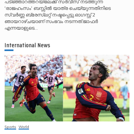
പടിഞ്ഞാറത്തറയിലേക്ക് സർവീസ് നടത്തുന്ന
'രാജഹംസം' ബസ്സിൽ യാത്ര ചെയ്യുന്നതിനിടെ
സ്വർണ്ണ ബ്രേസ്‌ലറ്റ് നഷ്ടപ്പെട്ടു.ഓഗസ്റ്റ് 2
ഞായറാഴ്ചയാണ് സംഭവം നടന്നത്.ജാഫർ
എന്നയാളുടെ…
International News
Sports
World