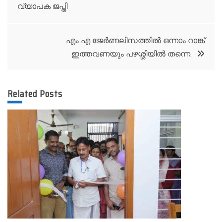
വ്യാപക ജപ്തി
navigation
എം എ ജേർണലിസത്തിൽ ഒന്നാം റാങ്ക്
ഇത്തവണയും പഴശ്ശിയിൽ തന്നെ.
Related Posts