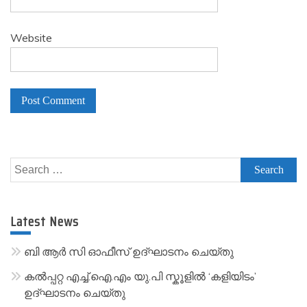
Website
A
l
Search
t
for:
e
r
Latest News
n
a
ബി ആർ സി ഓഫീസ് ഉദ്ഘാടനം ചെയ്തു
t
കൽപ്പറ്റ എച്ച്.ഐ.എം യു.പി സ്കൂ‌ളിൽ ‘കളിയിടം’
i
ഉദ്ഘാടനം ചെയ്തു
v