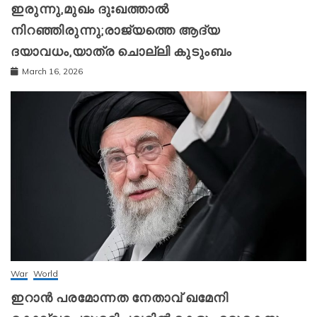
ഇരുന്നു,മുഖം ദുഃഖത്താൽ
നിറഞ്ഞിരുന്നു;രാജ്യത്തെ ആദ്യ
ദയാവധം,യാത്ര ചൊല്ലി കുടുംബം
March 16, 2026
War
World
ഇറാന്‍ പരമോന്നത നേതാവ് ഖമേനി