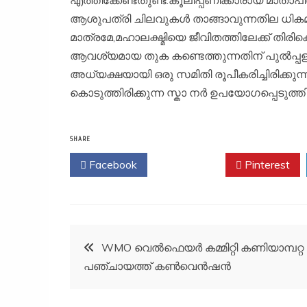
എത്തിക്കേണ്ടതുണ്ട്.കൂലിപ്പണിക്കാരായ മാതാപ
ആശുപത്രി ചിലവുകൾ താങ്ങാവുന്നതില ധി
മാത്രമേ,മഹാലക്ഷ്മിയെ ജീവിതത്തിലേക്ക് തിരി
ആവശ്യമായ തുക കണ്ടെത്തുന്നതിന് പുൽപ്പള്ള
അധ്യക്ഷയായി ഒരു സമിതി രൂപീകരിച്ചിരിക്ക
കൊടുത്തിരിക്കുന്ന സ്കാ നർ ഉപയോഗപ്പെടുത്തി
SHARE
Facebook
Twitter
Pinterest
Post
WMO വെൽഫെയർ കമ്മിറ്റി കണിയാമ്പറ്റ
പഞ്ചായത്ത് കൺവെൻഷൻ
navigation