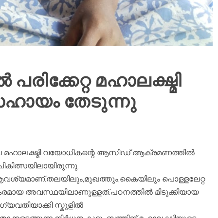
ിക്കേറ്റ മഹാലക്ഷ്മി
ഹായം തേടുന്നു
യിലെ മഹാലക്ഷ്മി വയോധികന്റെ ആസിഡ് ആക്രമണത്തിൽ
ചികിത്സയിലായിരുന്നു.
ഷ് ആവശ്യമാണ്.തലയിലും,മുഖത്തും,കൈയിലും പൊള്ളലേറ്റ
കരമായ അവസ്ഥയിലാണുള്ളത്.പഠനത്തിൽ മിടുക്കിയായ
ഗ്യവതിയാക്കി സ്കൂളിൽ