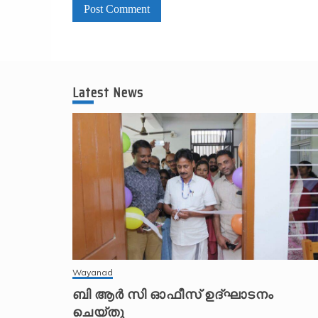
A
l
t
Latest News
e
r
n
a
t
i
v
e
:
Wayanad
ബി ആർ സി ഓഫീസ് ഉദ്ഘാടനം
ചെയ്തു