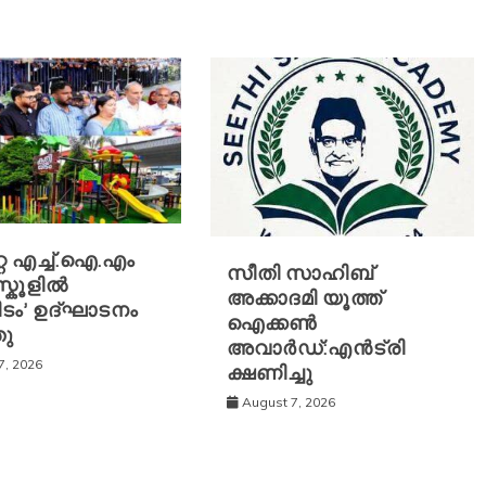
്റ എച്ച്.ഐ.എം
സീതി സാഹിബ്
സ്കൂ‌ളിൽ
അക്കാദമി യൂത്ത്
ിടം’ ഉദ്ഘാടനം
ഐക്കൺ
തു
അവാർഡ്:എൻട്രി
7, 2026
ക്ഷണിച്ചു
August 7, 2026