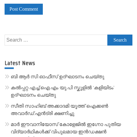
A
l
Search
t
for:
e
r
Latest News
n
a
ബി ആർ സി ഓഫീസ് ഉദ്ഘാടനം ചെയ്തു
t
കൽപ്പറ്റ എച്ച്.ഐ.എം യു.പി സ്കൂ‌ളിൽ ‘കളിയിടം’
i
ഉദ്ഘാടനം ചെയ്തു
v
സീതി സാഹിബ് അക്കാദമി യൂത്ത് ഐക്കൺ
e
അവാർഡ്:എൻട്രി ക്ഷണിച്ചു
:
മാർ ഈവാനിയോസ് കോളേജിൽ ഇഗ്നോ പുതിയ
വിദ്യാർഥികൾക്ക് വിപുലമായ ഇൻഡക്ഷൻ