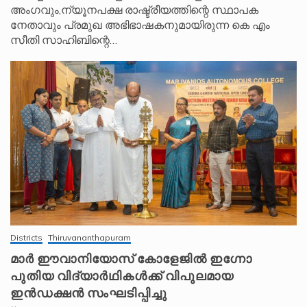
അംഗവും,ന്യൂനപക്ഷ രാഷ്ട്രീയത്തിന്റെ സ്ഥാപക
നേതാവും പ്രമുഖ അഭിഭാഷകനുമായിരുന്ന കെ എം
സീതി സാഹിബിന്റെ…
Districts
Thiruvananthapuram
മാർ ഈവാനിയോസ് കോളേജിൽ ഇഗ്നോ
പുതിയ വിദ്യാർഥികൾക്ക് വിപുലമായ
ഇൻഡക്ഷൻ സംഘടിപ്പിച്ചു