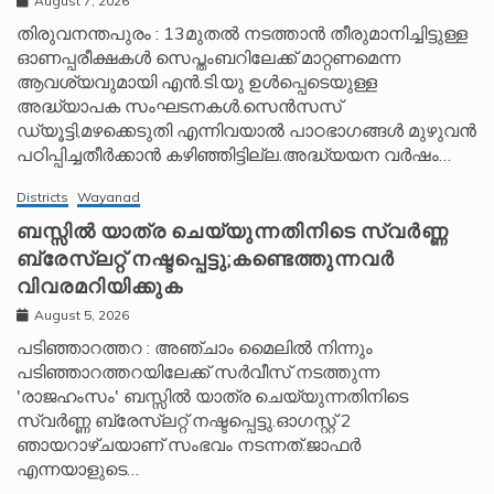
August 7, 2026
തിരുവനന്തപുരം : 13മുതൽ നടത്താൻ തീരുമാനിച്ചിട്ടുള്ള
ഓണപ്പരീക്ഷകൾ സെപ്തംബറിലേക്ക് മാറ്റണമെന്ന
ആവശ്യവുമായി എൻ.ടി.യു ഉൾപ്പെടെയുള്ള
അദ്ധ്യാപക സംഘടനകൾ.സെൻസസ്
ഡ്യൂട്ടി,മഴക്കെടുതി എന്നിവയാൽ പാഠഭാഗങ്ങൾ മുഴുവൻ
പഠിപ്പിച്ചതീർക്കാൻ കഴിഞ്ഞിട്ടില്ല.അദ്ധ്യയന വർഷം…
Districts
Wayanad
ബസ്സിൽ യാത്ര ചെയ്യുന്നതിനിടെ സ്വർണ്ണ
ബ്രേസ്‌ലറ്റ് നഷ്ടപ്പെട്ടു;കണ്ടെത്തുന്നവർ
വിവരമറിയിക്കുക
August 5, 2026
പടിഞ്ഞാറത്തറ : അഞ്ചാം മൈലിൽ നിന്നും
പടിഞ്ഞാറത്തറയിലേക്ക് സർവീസ് നടത്തുന്ന
'രാജഹംസം' ബസ്സിൽ യാത്ര ചെയ്യുന്നതിനിടെ
സ്വർണ്ണ ബ്രേസ്‌ലറ്റ് നഷ്ടപ്പെട്ടു.ഓഗസ്റ്റ് 2
ഞായറാഴ്ചയാണ് സംഭവം നടന്നത്.ജാഫർ
എന്നയാളുടെ…