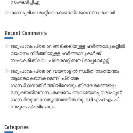
സംഘടിപ്പിച്ചു
ഓണപ്പരീക്ഷ മാറ്റിവെക്കേണ്ടതില്ലെന്ന് സർക്കാർ
Recent Comments
ഒരു പാവം പ്രജ
on
അടിക്കടിയുള്ള ഹർത്താലുകളിൽ
വാഹനം നിർത്തിയുള്ള ഹർത്താലുകൾക്ക്
സഹകരിക്കില്ല : പ്രൈവറ്റ് ബസ് ഓപ്പറേറ്റേഴ്സ്
ഒരു പാവം പ്രജ
on
വയനാട്ടിൽ സ്ഥിതി അത്യന്തം
ആശങ്കാകജനകമെന്ന് : പ്രിയങ്ക
ഗാന്ധി.വനാതിർത്തിയിലെയും തീരദേശത്തെയും
മനുഷ്യജീവന് സംരക്ഷണം ആവശ്യപ്പെട്ട് രാഹുൽ
ഗാന്ധിയുടെ നേതൃത്വത്തിൽ യു. ഡി.എഫ്.എം.പി.
മാരുടെ പ്രതിഷേധം.
Categories