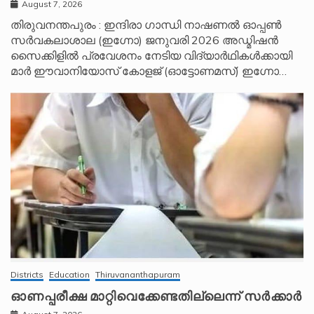
August 7, 2026
തിരുവനന്തപുരം : ഇന്ദിരാ ഗാന്ധി നാഷണൽ ഓപ്പൺ
സർവകലാശാല (ഇഗ്നോ) ജനുവരി 2026 അഡ്മിഷൻ
സൈക്കിളിൽ പ്രവേശനം നേടിയ വിദ്യാർഥികൾക്കായി
മാർ ഈവാനിയോസ് കോളജ് (ഓട്ടോണമസ്) ഇഗ്നോ…
Districts
Education
Thiruvananthapuram
ഓണപ്പരീക്ഷ മാറ്റിവെക്കേണ്ടതില്ലെന്ന് സർക്കാർ