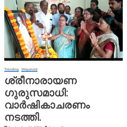
Trending
Wayanad
ശ്രീനാരായണ
ഗുരുസമാധി:
വാർഷികാചരണം
നടത്തി.