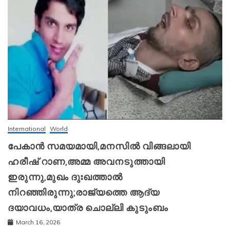
International
World
പേകാൻ സമയമായി,മനസിൽ വിങ്ങലായി
ഹരീഷ് റാണ,അമ്മ അവനടുത്തായി
ഇരുന്നു,മുഖം ദുഃഖത്താൽ
നിറഞ്ഞിരുന്നു;രാജ്യത്തെ ആദ്യ
ദയാവധം,യാത്ര ചൊല്ലി കുടുംബം
March 16, 2026