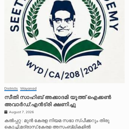
Districts
Wayanad
സീതി സാഹിബ് അക്കാദമി യൂത്ത് ഐക്കൺ
അവാർഡ്:എൻട്രി ക്ഷണിച്ചു
August 7, 2026
കൽപ്പറ്റ : മുൻ കേരള നിയമ സഭാ സ്പീക്കറും തിരു
കൊച്ചി,മദ്രാസ്,കേരള അസംബ്ലികളിൽ