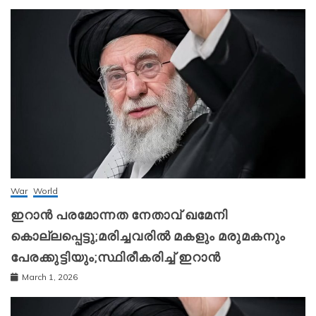
War
World
ഇറാന്‍ പരമോന്നത നേതാവ് ഖമേനി
കൊല്ലപ്പെട്ടു;മരിച്ചവരിൽ മകളും മരുമകനും
പേരക്കുട്ടിയും;സ്ഥിരീകരിച്ച് ഇറാന്‍
March 1, 2026