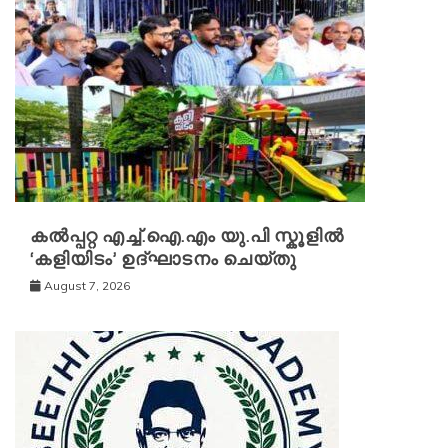
കൽപ്പറ്റ എച്ച്.ഐ.എം യു.പി സ്കൂ‌ളിൽ
‘കളിയിടം’ ഉദ്ഘാടനം ചെയ്തു
August 7, 2026