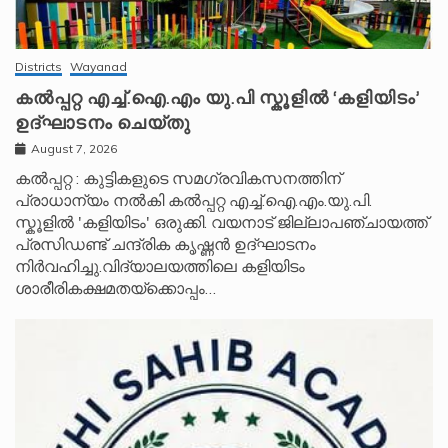
Districts
Wayanad
കൽപ്പറ്റ എച്ച്.ഐ.എം യു.പി സ്കൂ‌ളിൽ ‘കളിയിടം’
ഉദ്ഘാടനം ചെയ്തു
August 7, 2026
കൽപ്പറ്റ : കുട്ടികളുടെ സമഗ്രവികസനത്തിന്
പ്രാധാന്യം നൽകി കൽപ്പറ്റ എച്ച്.ഐ.എം.യു.പി.
സ്കൂ‌ളിൽ 'കളിയിടം' ഒരുക്കി. വയനാട് ജില്ലാപഞ്ചായത്ത്
പ്രസിഡണ്ട് ചന്ദ്രിക കൃഷ്ണൻ ഉദ്ഘാടനം
നിർവഹിച്ചു.വിദ്യാലയത്തിലെ കളിയിടം
ശാരീരികക്ഷമതയ്‌ക്കൊപ്പം…