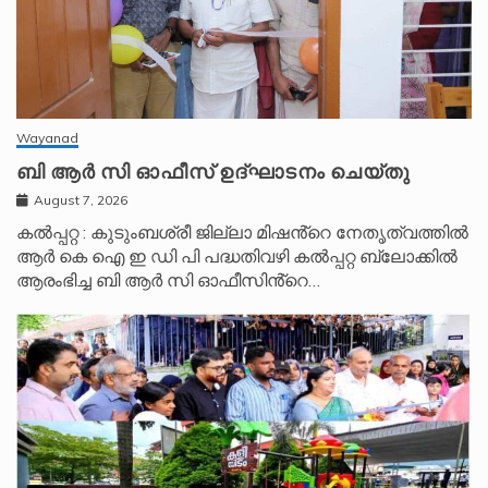
Wayanad
ബി ആർ സി ഓഫീസ് ഉദ്ഘാടനം ചെയ്തു
August 7, 2026
കൽപ്പറ്റ : കുടുംബശ്രീ ജില്ലാ മിഷൻ്റെ നേതൃത്വത്തിൽ
ആർ കെ ഐ ഇ ഡി പി പദ്ധതിവഴി കൽപ്പറ്റ ബ്ലോക്കിൽ
ആരംഭിച്ച ബി ആർ സി ഓഫീസിൻ്റെ…