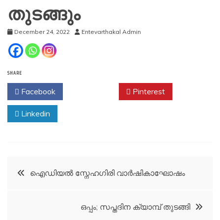
തുടങ്ങും
December 24, 2022
Entevarthakal Admin
SHARE
Facebook
Twitter
Pinterest
Linkedin
Post
ഐഡിയൽ സ്നേഹഗിരി വാർഷികാഘോഷം
navigation
ഒപ്പം; സപ്തദിന ക്യാമ്പ് തുടങ്ങി