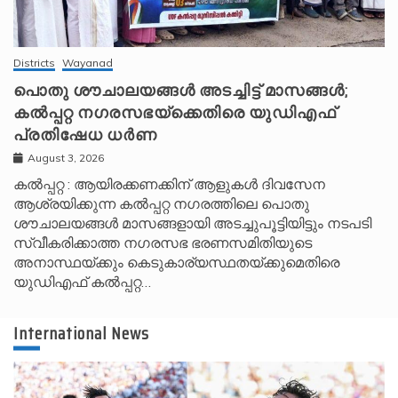
Districts
Wayanad
പൊതു ശൗചാലയങ്ങൾ അടച്ചിട്ട് മാസങ്ങൾ;
കൽപ്പറ്റ നഗരസഭയ്‌ക്കെതിരെ യുഡിഎഫ്
പ്രതിഷേധ ധർണ
August 3, 2026
കൽപ്പറ്റ : ആയിരക്കണക്കിന് ആളുകൾ ദിവസേന
ആശ്രയിക്കുന്ന കൽപ്പറ്റ നഗരത്തിലെ പൊതു
ശൗചാലയങ്ങൾ മാസങ്ങളായി അടച്ചുപൂട്ടിയിട്ടും നടപടി
സ്വീകരിക്കാത്ത നഗരസഭ ഭരണസമിതിയുടെ
അനാസ്ഥയ്ക്കും കെടുകാര്യസ്ഥതയ്ക്കുമെതിരെ
യുഡിഎഫ് കൽപ്പറ്റ…
International News