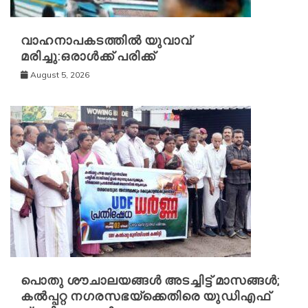
വാഹനാപകടത്തിൽ യുവാവ്
മരിച്ചു:ഒരാൾക്ക് പരിക്ക്
August 5, 2026
പൊതു ശൗചാലയങ്ങൾ അടച്ചിട്ട് മാസങ്ങൾ;
കൽപ്പറ്റ നഗരസഭയ്‌ക്കെതിരെ യുഡിഎഫ്