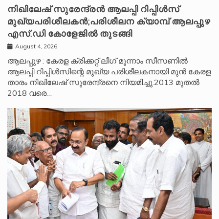
നിഖിലേഷ് സുരേന്ദ്രൻ ആലപ്പി റിപ്പിൾസ്
മുഖ്യപരിശീലകൻ;പരിശീലന ക്യാമ്പ് ആലപ്പുഴ
എസ്.ഡി കോളേജിൽ തുടങ്ങി
August 4, 2026
ആലപ്പുഴ : കേരള ക്രിക്കറ്റ് ലീ​ഗ് മൂന്നാം സീസണിൽ
ആലപ്പി റിപ്പിൾസിന്റെ മുഖ്യ പരിശീലകനായി മുൻ കേരള
താരം നിഖിലേഷ് സുരേന്ദ്രനെ നിയമിച്ചു.2013 മുതൽ
2018 വരെ…