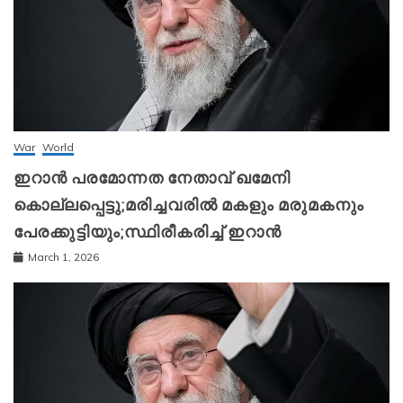
War
World
ഇറാന്‍ പരമോന്നത നേതാവ് ഖമേനി
കൊല്ലപ്പെട്ടു;മരിച്ചവരിൽ മകളും മരുമകനും
പേരക്കുട്ടിയും;സ്ഥിരീകരിച്ച് ഇറാന്‍
March 1, 2026