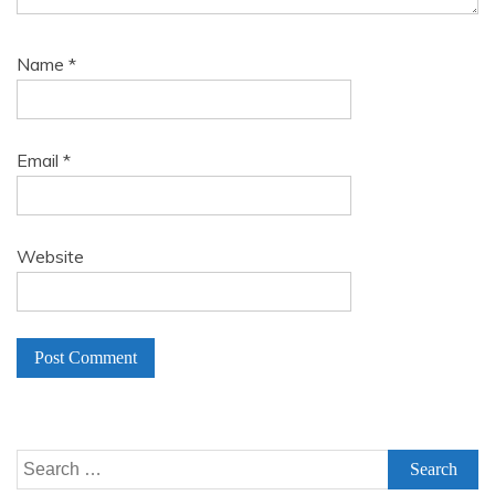
Name
*
Email
*
Website
A
l
Search
t
for: