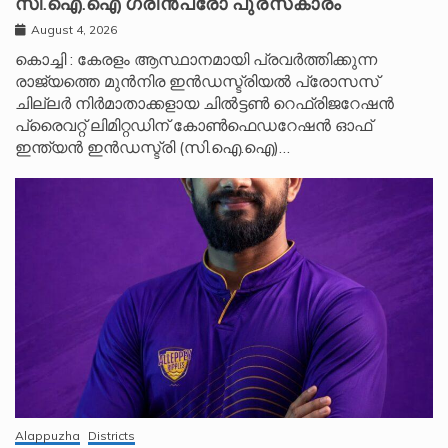
സി.ഐ.ഐ ഗ്രീൻപ്രോ പുരസ്‌കാരം
August 4, 2026
കൊച്ചി : കേരളം ആസ്ഥാനമായി പ്രവർത്തിക്കുന്ന
രാജ്യത്തെ മുൻനിര ഇൻഡസ്ട്രിയൽ പ്രോസസ്
ചില്ലർ നിർമാതാക്കളായ ചിൽട്ടൺ റെഫ്രിജറേഷൻ
പ്രൈവറ്റ് ലിമിറ്റഡിന് കോൺഫെഡറേഷൻ ഓഫ്
ഇന്ത്യൻ ഇൻഡസ്ട്രി (സി.ഐ.ഐ)…
Alappuzha
Districts