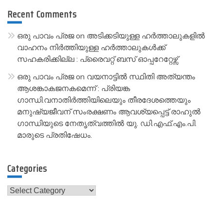
Recent Comments
ഒരു പാവം പ്രജ
on
അടിക്കടിയുള്ള ഹർത്താലുകളിൽ
വാഹനം നിർത്തിയുള്ള ഹർത്താലുകൾക്ക്
സഹകരിക്കില്ല : പ്രൈവറ്റ് ബസ് ഓപ്പറേറ്റേഴ്സ്
ഒരു പാവം പ്രജ
on
വയനാട്ടിൽ സ്ഥിതി അത്യന്തം
ആശങ്കാകജനകമെന്ന് : പ്രിയങ്ക
ഗാന്ധി.വനാതിർത്തിയിലെയും തീരദേശത്തെയും
മനുഷ്യജീവന് സംരക്ഷണം ആവശ്യപ്പെട്ട് രാഹുൽ
ഗാന്ധിയുടെ നേതൃത്വത്തിൽ യു. ഡി.എഫ്.എം.പി.
മാരുടെ പ്രതിഷേധം.
Categories
Categories