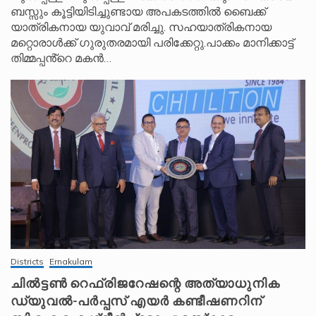
ബസ്സും കൂട്ടിയിടിച്ചുണ്ടായ അപകടത്തിൽ ബൈക്ക്
യാത്രികനായ യുവാവ് മരിച്ചു. സഹയാത്രികനായ
മറ്റൊരാൾക്ക് ഗുരുതരമായി പരിക്കേറ്റു.പാക്കം മാനിക്കാട്ട്
തിമ്മപ്പൻ്റെ മകൻ…
Districts
Ernakulam
ചിൽട്ടൺ റെഫ്രിജറേഷന്റെ അത്യാധുനിക
ഡ്യുവൽ-പർപ്പസ് എയർ കണ്ടീഷണറിന്