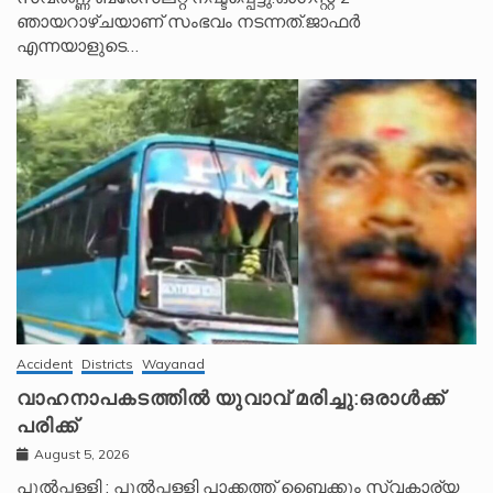
ഞായറാഴ്ചയാണ് സംഭവം നടന്നത്.ജാഫർ
എന്നയാളുടെ…
Accident
Districts
Wayanad
വാഹനാപകടത്തിൽ യുവാവ് മരിച്ചു:ഒരാൾക്ക്
പരിക്ക്
August 5, 2026
പുൽപ്പള്ളി : പുൽപ്പള്ളി പാക്കത്ത് ബൈക്കും സ്വകാര്യ