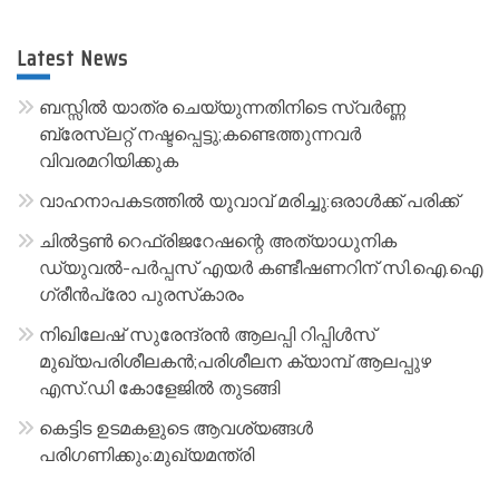
e
r
Latest News
n
a
ബസ്സിൽ യാത്ര ചെയ്യുന്നതിനിടെ സ്വർണ്ണ
t
ബ്രേസ്‌ലറ്റ് നഷ്ടപ്പെട്ടു;കണ്ടെത്തുന്നവർ
വിവരമറിയിക്കുക
i
v
വാഹനാപകടത്തിൽ യുവാവ് മരിച്ചു:ഒരാൾക്ക് പരിക്ക്
e
ചിൽട്ടൺ റെഫ്രിജറേഷന്റെ അത്യാധുനിക
:
ഡ്യുവൽ-പർപ്പസ് എയർ കണ്ടീഷണറിന് സി.ഐ.ഐ
ഗ്രീൻപ്രോ പുരസ്‌കാരം
നിഖിലേഷ് സുരേന്ദ്രൻ ആലപ്പി റിപ്പിൾസ്
മുഖ്യപരിശീലകൻ;പരിശീലന ക്യാമ്പ് ആലപ്പുഴ
എസ്.ഡി കോളേജിൽ തുടങ്ങി
കെട്ടിട ഉടമകളുടെ ആവശ്യങ്ങൾ
പരിഗണിക്കും:മുഖ്യമന്ത്രി