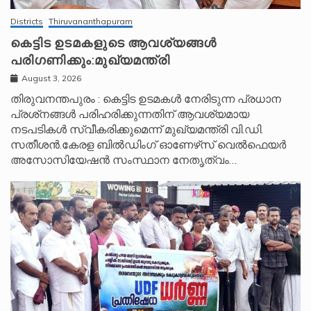
Districts
Thiruvananthapuram
കെട്ടിട ഉടമകളുടെ ആവശ്യങ്ങൾ
പരിഗണിക്കും:മുഖ്യമന്ത്രി
August 3, 2026
തിരുവനന്തപുരം : കെട്ടിട ഉടമകൾ നേരിടുന്ന പ്രധാന
പ്രശ്‌നങ്ങൾ പരിഹരിക്കുന്നതിന് ആവശ്യമായ
നടപടികൾ സ്വീകരിക്കുമെന്ന് മുഖ്യമന്ത്രി വി.ഡി.
സതീശൻ.കേരള ബിൽഡിംഗ് ഓണേഴ്‌സ് വെൽഫെയർ
അസോസിയേഷൻ സംസ്ഥാന നേതൃത്വം…