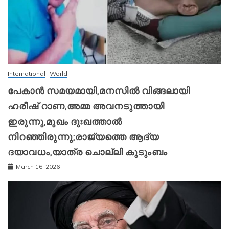
International
World
പേകാൻ സമയമായി,മനസിൽ വിങ്ങലായി
ഹരീഷ് റാണ,അമ്മ അവനടുത്തായി
ഇരുന്നു,മുഖം ദുഃഖത്താൽ
നിറഞ്ഞിരുന്നു;രാജ്യത്തെ ആദ്യ
ദയാവധം,യാത്ര ചൊല്ലി കുടുംബം
March 16, 2026