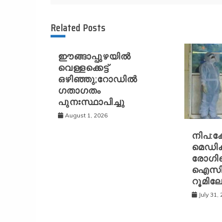
Related Posts
ഈങ്ങാപ്പുഴയിൽ
വെള്ളക്കെട്ട്
ഒഴിഞ്ഞു;റോഡിൽ
ഗതാഗതം
പുനഃസ്ഥാപിച്ചു
August 1, 2026
നിപ:ക
മെഡിക
രോഗി
ഐസിയു
റൂമിലേക്
July 31,