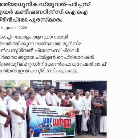
ത്യാധുനിക ഡ്യുവൽ-പർപ്പസ്
യർ കണ്ടീഷണറിന് സി.ഐ.ഐ
്രീൻപ്രോ പുരസ്‌കാരം
August 4, 2026
ൊച്ചി : കേരളം ആസ്ഥാനമായി
്രവർത്തിക്കുന്ന രാജ്യത്തെ മുൻനിര
ൻഡസ്ട്രിയൽ പ്രോസസ് ചില്ലർ
ിർമാതാക്കളായ ചിൽട്ടൺ റെഫ്രിജറേഷൻ
്രൈവറ്റ് ലിമിറ്റഡിന് കോൺഫെഡറേഷൻ ഓഫ്
ന്ത്യൻ ഇൻഡസ്ട്രി (സി.ഐ.ഐ)…