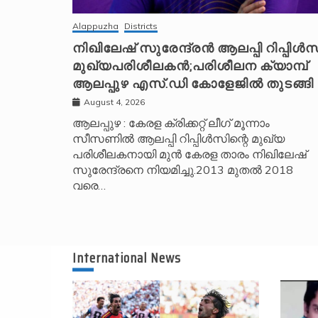
Alappuzha
Districts
നിഖിലേഷ് സുരേന്ദ്രൻ ആലപ്പി റിപ്പിൾസ
മുഖ്യപരിശീലകൻ;പരിശീലന ക്യാമ്പ്
ആലപ്പുഴ എസ്.ഡി കോളേജിൽ തുടങ്ങി
August 4, 2026
ആലപ്പുഴ : കേരള ക്രിക്കറ്റ് ലീ​ഗ് മൂന്നാം
സീസണിൽ ആലപ്പി റിപ്പിൾസിന്റെ മുഖ്യ
പരിശീലകനായി മുൻ കേരള താരം നിഖിലേഷ്
സുരേന്ദ്രനെ നിയമിച്ചു.2013 മുതൽ 2018
വരെ…
International News