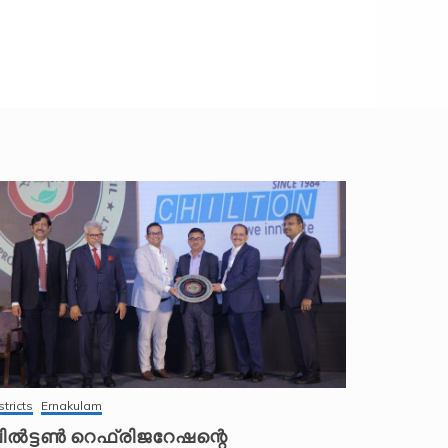
stricts
Ernakulam
ിൽട്ടൺ റെഫ്രിജറേഷന്റെ