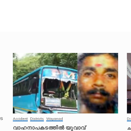
െ
Accident
Districts
Wayanad
Di
വാഹനാപകടത്തിൽ യുവാവ്
ച