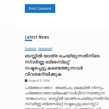
A
l
t
Latest News
e
r
Districts
Wayanad
n
ബസ്സിൽ യാത്ര ചെയ്യുന്നതിനിടെ
സ്വർണ്ണ ബ്രേസ്‌ലറ്റ്
a
നഷ്ടപ്പെട്ടു;കണ്ടെത്തുന്നവർ
t
വിവരമറിയിക്കുക
i
v
August 5, 2026
e
പടിഞ്ഞാറത്തറ : അഞ്ചാം മൈലിൽ നിന്നും
പടിഞ്ഞാറത്തറയിലേക്ക് സർവീസ് നടത്തുന്ന
:
'രാജഹംസം' ബസ്സിൽ യാത്ര ചെയ്യുന്നതിനിട
സ്വർണ്ണ ബ്രേസ്‌ലറ്റ് നഷ്ടപ്പെട്ടു.ഓഗസ്റ്റ് 2