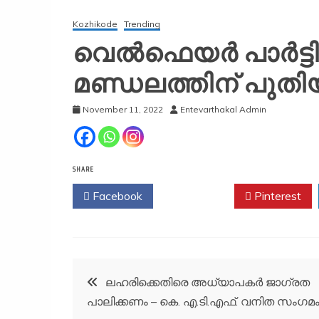
Kozhikode
Trending
വെല്‍ഫെയര്‍ പാര്‍ട്ട
മണ്ഡലത്തിന് പുതി
November 11, 2022
Entevarthakal Admin
SHARE
Facebook
Twitter
Pinterest
Post
ലഹരിക്കെതിരെ അധ്യാപകർ ജാഗ്രത
പാലിക്കണം – കെ. എ.ടി.എഫ്. വനിത സംഗമം
navigation