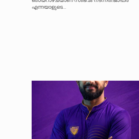
ഞായറാഴ്ചയാണ് സംഭവം നടന്നത്.ജാഫർ
എന്നയാളുടെ…