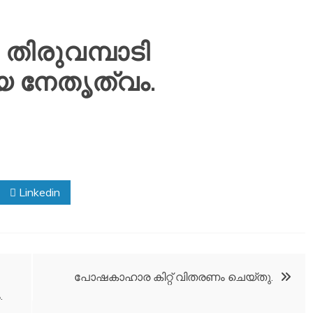
ി തിരുവമ്പാടി
യ നേതൃത്വം.
Linkedin
പോഷകാഹാര കിറ്റ് വിതരണം ചെയ്തു.
.