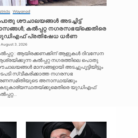
stricts
Wayanad
ൊതു ശൗചാലയങ്ങൾ അടച്ചിട്ട്
ാസങ്ങൾ; കൽപ്പറ്റ നഗരസഭയ്‌ക്കെതിരെ
ുഡിഎഫ് പ്രതിഷേധ ധർണ
August 3, 2026
ൽപ്പറ്റ : ആയിരക്കണക്കിന് ആളുകൾ ദിവസേന
ശ്രയിക്കുന്ന കൽപ്പറ്റ നഗരത്തിലെ പൊതു
ൗചാലയങ്ങൾ മാസങ്ങളായി അടച്ചുപൂട്ടിയിട്ടും
ടപടി സ്വീകരിക്കാത്ത നഗരസഭ
രണസമിതിയുടെ അനാസ്ഥയ്ക്കും
െടുകാര്യസ്ഥതയ്ക്കുമെതിരെ യുഡിഎഫ്
ൽപ്പറ്റ…