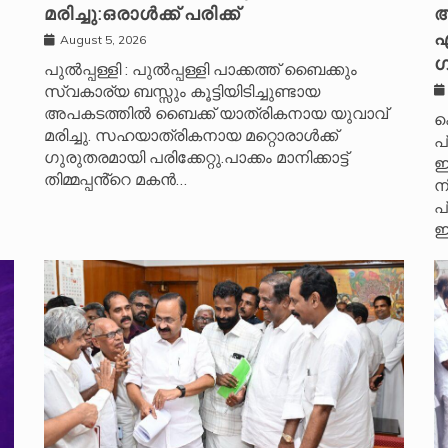
മരിച്ചു:ഒരാൾക്ക് പരിക്ക്
അ
എ
August 5, 2026
ഗ
പുൽപ്പള്ളി : പുൽപ്പള്ളി പാക്കത്ത് ബൈക്കും
സ്വകാര്യ ബസ്സും കൂട്ടിയിടിച്ചുണ്ടായ
അപകടത്തിൽ ബൈക്ക് യാത്രികനായ യുവാവ്
ക
മരിച്ചു. സഹയാത്രികനായ മറ്റൊരാൾക്ക്
പ
ഗുരുതരമായി പരിക്കേറ്റു.പാക്കം മാനിക്കാട്ട്
ഇ
തിമ്മപ്പൻ്റെ മകൻ…
ന
പ
ഇ