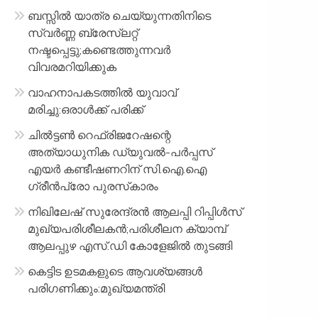
ബസ്സിൽ യാത്ര ചെയ്യുന്നതിനിടെ
സ്വർണ്ണ ബ്രേസ്‌ലറ്റ്
നഷ്ടപ്പെട്ടു;കണ്ടെത്തുന്നവർ
വിവരമറിയിക്കുക
വാഹനാപകടത്തിൽ യുവാവ്
മരിച്ചു:ഒരാൾക്ക് പരിക്ക്
ചിൽട്ടൺ റെഫ്രിജറേഷന്റെ
അത്യാധുനിക ഡ്യുവൽ-പർപ്പസ്
എയർ കണ്ടീഷണറിന് സി.ഐ.ഐ
ഗ്രീൻപ്രോ പുരസ്‌കാരം
നിഖിലേഷ് സുരേന്ദ്രൻ ആലപ്പി റിപ്പിൾസ്
മുഖ്യപരിശീലകൻ;പരിശീലന ക്യാമ്പ്
ആലപ്പുഴ എസ്.ഡി കോളേജിൽ തുടങ്ങി
കെട്ടിട ഉടമകളുടെ ആവശ്യങ്ങൾ
പരിഗണിക്കും:മുഖ്യമന്ത്രി