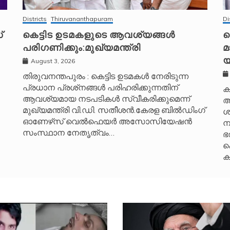
Districts
Thiruvananthapuram
Di
്
കെട്ടിട ഉടമകളുടെ ആവശ്യങ്ങൾ
പ
പരിഗണിക്കും:മുഖ്യമന്ത്രി
മ
യ
August 3, 2026
തിരുവനന്തപുരം : കെട്ടിട ഉടമകൾ നേരിടുന്ന
പ്രധാന പ്രശ്‌നങ്ങൾ പരിഹരിക്കുന്നതിന്
ക
ആവശ്യമായ നടപടികൾ സ്വീകരിക്കുമെന്ന്
ആ
മുഖ്യമന്ത്രി വി.ഡി. സതീശൻ.കേരള ബിൽഡിംഗ്
ശ
ഓണേഴ്‌സ് വെൽഫെയർ അസോസിയേഷൻ
ന
സംസ്ഥാന നേതൃത്വം…
ഭ
ക
ക