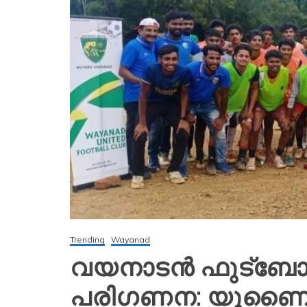
Trending
Wayanad
വയനാടൻ ഫുട്ബോൾ
പരിഗണന: യുണൈറ്