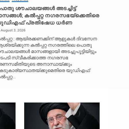
ൊതു ശൗചാലയങ്ങൾ അടച്ചിട്ട്
ാസങ്ങൾ; കൽപ്പറ്റ നഗരസഭയ്‌ക്കെതിരെ
ുഡിഎഫ് പ്രതിഷേധ ധർണ
August 3, 2026
ൽപ്പറ്റ : ആയിരക്കണക്കിന് ആളുകൾ ദിവസേന
ശ്രയിക്കുന്ന കൽപ്പറ്റ നഗരത്തിലെ പൊതു
ൗചാലയങ്ങൾ മാസങ്ങളായി അടച്ചുപൂട്ടിയിട്ടും
ടപടി സ്വീകരിക്കാത്ത നഗരസഭ
രണസമിതിയുടെ അനാസ്ഥയ്ക്കും
െടുകാര്യസ്ഥതയ്ക്കുമെതിരെ യുഡിഎഫ്
ൽപ്പറ്റ…