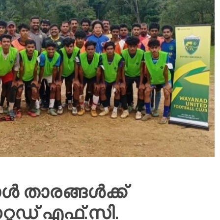
 താരങ്ങൾക്ക്
റഡ് എഫ്.സി.