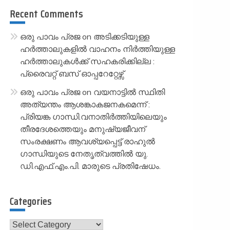
Recent Comments
ഒരു പാവം പ്രജ
on
അടിക്കടിയുള്ള
ഹർത്താലുകളിൽ വാഹനം നിർത്തിയുള്ള
ഹർത്താലുകൾക്ക് സഹകരിക്കില്ല :
പ്രൈവറ്റ് ബസ് ഓപ്പറേറ്റേഴ്സ്
ഒരു പാവം പ്രജ
on
വയനാട്ടിൽ സ്ഥിതി
അത്യന്തം ആശങ്കാകജനകമെന്ന് :
പ്രിയങ്ക ഗാന്ധി.വനാതിർത്തിയിലെയും
തീരദേശത്തെയും മനുഷ്യജീവന്
സംരക്ഷണം ആവശ്യപ്പെട്ട് രാഹുൽ
ഗാന്ധിയുടെ നേതൃത്വത്തിൽ യു.
ഡി.എഫ്.എം.പി. മാരുടെ പ്രതിഷേധം.
Categories
Categories