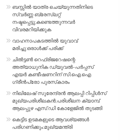
ബസ്സിൽ യാത്ര ചെയ്യുന്നതിനിടെ
സ്വർണ്ണ ബ്രേസ്‌ലറ്റ്
നഷ്ടപ്പെട്ടു;കണ്ടെത്തുന്നവർ
വിവരമറിയിക്കുക
വാഹനാപകടത്തിൽ യുവാവ്
മരിച്ചു:ഒരാൾക്ക് പരിക്ക്
ചിൽട്ടൺ റെഫ്രിജറേഷന്റെ
അത്യാധുനിക ഡ്യുവൽ-പർപ്പസ്
എയർ കണ്ടീഷണറിന് സി.ഐ.ഐ
ഗ്രീൻപ്രോ പുരസ്‌കാരം
നിഖിലേഷ് സുരേന്ദ്രൻ ആലപ്പി റിപ്പിൾസ്
മുഖ്യപരിശീലകൻ;പരിശീലന ക്യാമ്പ്
ആലപ്പുഴ എസ്.ഡി കോളേജിൽ തുടങ്ങി
കെട്ടിട ഉടമകളുടെ ആവശ്യങ്ങൾ
പരിഗണിക്കും:മുഖ്യമന്ത്രി