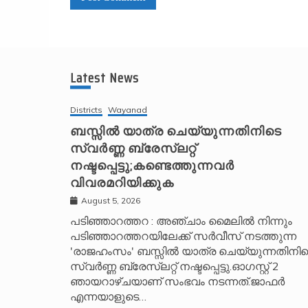
A
l
t
Latest News
e
r
Districts
Wayanad
n
ബസ്സിൽ യാത്ര ചെയ്യുന്നതിനിടെ
സ്വർണ്ണ ബ്രേസ്‌ലറ്റ്
a
നഷ്ടപ്പെട്ടു;കണ്ടെത്തുന്നവർ
t
വിവരമറിയിക്കുക
i
v
August 5, 2026
e
പടിഞ്ഞാറത്തറ : അഞ്ചാം മൈലിൽ നിന്നും
പടിഞ്ഞാറത്തറയിലേക്ക് സർവീസ് നടത്തുന്ന
:
'രാജഹംസം' ബസ്സിൽ യാത്ര ചെയ്യുന്നതിനിട
സ്വർണ്ണ ബ്രേസ്‌ലറ്റ് നഷ്ടപ്പെട്ടു.ഓഗസ്റ്റ് 2
ഞായറാഴ്ചയാണ് സംഭവം നടന്നത്.ജാഫർ
എന്നയാളുടെ…