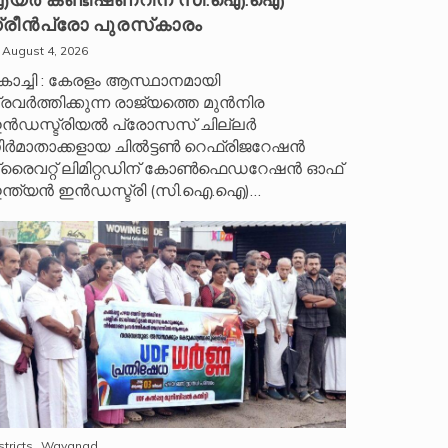
യർ കണ്ടീഷണറിന് സി.ഐ.ഐ
്രീൻപ്രോ പുരസ്‌കാരം
August 4, 2026
ൊച്ചി : കേരളം ആസ്ഥാനമായി
്രവർത്തിക്കുന്ന രാജ്യത്തെ മുൻനിര
ൻഡസ്ട്രിയൽ പ്രോസസ് ചില്ലർ
ിർമാതാക്കളായ ചിൽട്ടൺ റെഫ്രിജറേഷൻ
്രൈവറ്റ് ലിമിറ്റഡിന് കോൺഫെഡറേഷൻ ഓഫ്
ന്ത്യൻ ഇൻഡസ്ട്രി (സി.ഐ.ഐ)…
stricts
Wayanad