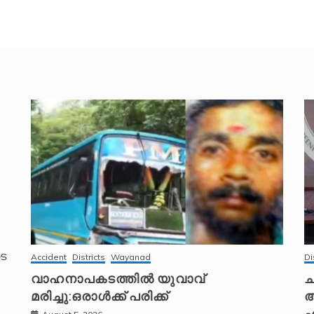
െ
Accident
Districts
Wayanad
Di
വാഹനാപകടത്തിൽ യുവാവ്
ച
മരിച്ചു:ഒരാൾക്ക് പരിക്ക്
അ