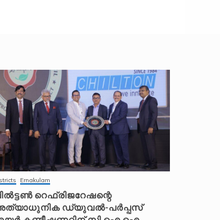
stricts
Ernakulam
ിൽട്ടൺ റെഫ്രിജറേഷന്റെ
ത്യാധുനിക ഡ്യുവൽ-പർപ്പസ്