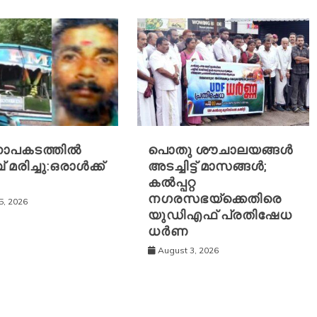
ാപകടത്തിൽ
പൊതു ശൗചാലയങ്ങൾ
 മരിച്ചു:ഒരാൾക്ക്
അടച്ചിട്ട് മാസങ്ങൾ;
കൽപ്പറ്റ
നഗരസഭയ്‌ക്കെതിരെ
5, 2026
യുഡിഎഫ് പ്രതിഷേധ
ധർണ
August 3, 2026