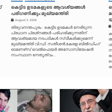
്
കെട്ടിട ഉടമകളുടെ ആവശ്യങ്ങൾ
പ
പരിഗണിക്കും:മുഖ്യമന്ത്രി
മ
യ
August 3, 2026
തിരുവനന്തപുരം : കെട്ടിട ഉടമകൾ നേരിടുന്ന
പ്രധാന പ്രശ്‌നങ്ങൾ പരിഹരിക്കുന്നതിന്
ക
ആവശ്യമായ നടപടികൾ സ്വീകരിക്കുമെന്ന്
ആ
മുഖ്യമന്ത്രി വി.ഡി. സതീശൻ.കേരള ബിൽഡിംഗ്
ശ
ഓണേഴ്‌സ് വെൽഫെയർ അസോസിയേഷൻ
ന
സംസ്ഥാന നേതൃത്വം…
ഭ
ക
ക