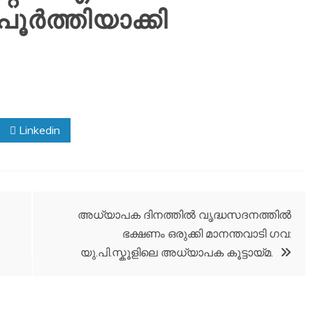
ൂർത്തിയാക്കി
Linkedin
അധ്യാപക ദിനത്തിൽ വൃദ്ധസദനത്തിൽ
ഭക്ഷണം ഒരുക്കി മാനന്തവാടി ഗവ:
യു.പി.സ്കൂളിലെ അധ്യാപക കൂട്ടായ്മ.