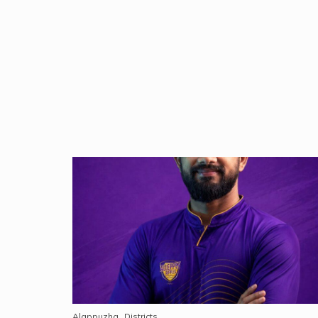
Alappuzha
Districts