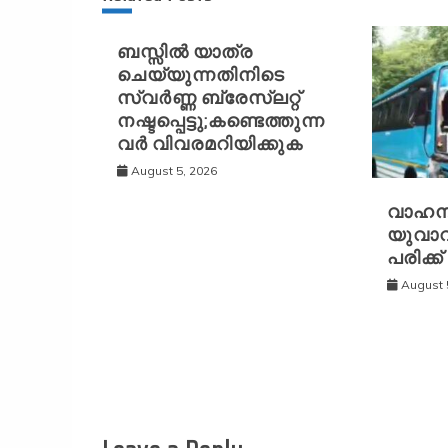
ബസ്സിൽ യാത്ര
ചെയ്യുന്നതിനിടെ
സ്വർണ്ണ ബ്രേസ്‌ലറ്റ്
നഷ്ടപ്പെട്ടു;കണ്ടെത്തുന്ന
വർ വിവരമറിയിക്കുക
August 5, 2026
വാഹന
യുവാവ്
പരിക്ക്
August 