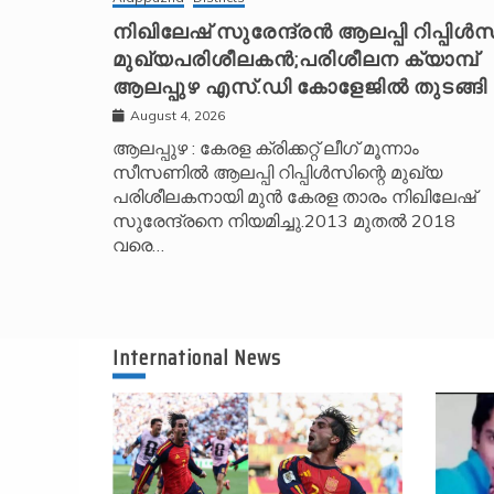
നിഖിലേഷ് സുരേന്ദ്രൻ ആലപ്പി റിപ്പിൾസ
മുഖ്യപരിശീലകൻ;പരിശീലന ക്യാമ്പ്
ആലപ്പുഴ എസ്.ഡി കോളേജിൽ തുടങ്ങി
August 4, 2026
ആലപ്പുഴ : കേരള ക്രിക്കറ്റ് ലീ​ഗ് മൂന്നാം
സീസണിൽ ആലപ്പി റിപ്പിൾസിന്റെ മുഖ്യ
പരിശീലകനായി മുൻ കേരള താരം നിഖിലേഷ്
സുരേന്ദ്രനെ നിയമിച്ചു.2013 മുതൽ 2018
വരെ…
International News