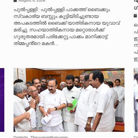
എ
August 5, 2026
ഗ
പുൽപ്പള്ളി : പുൽപ്പള്ളി പാക്കത്ത് ബൈക്കും
സ്വകാര്യ ബസ്സും കൂട്ടിയിടിച്ചുണ്ടായ
അപകടത്തിൽ ബൈക്ക് യാത്രികനായ യുവാവ്
ക
മരിച്ചു. സഹയാത്രികനായ മറ്റൊരാൾക്ക്
പ
ഗുരുതരമായി പരിക്കേറ്റു.പാക്കം മാനിക്കാട്ട്
ഇ
തിമ്മപ്പൻ്റെ മകൻ…
ന
പ
ഇ
Districts
Thiruvananthapuram
Di