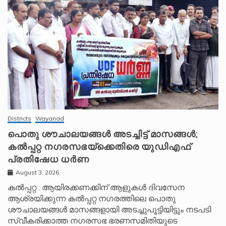
Districts
Wayanad
പൊതു ശൗചാലയങ്ങൾ അടച്ചിട്ട് മാസങ്ങൾ;
കൽപ്പറ്റ നഗരസഭയ്‌ക്കെതിരെ യുഡിഎഫ്
പ്രതിഷേധ ധർണ
August 3, 2026
കൽപ്പറ്റ : ആയിരക്കണക്കിന് ആളുകൾ ദിവസേന
ആശ്രയിക്കുന്ന കൽപ്പറ്റ നഗരത്തിലെ പൊതു
ശൗചാലയങ്ങൾ മാസങ്ങളായി അടച്ചുപൂട്ടിയിട്ടും നടപടി
സ്വീകരിക്കാത്ത നഗരസഭ ഭരണസമിതിയുടെ