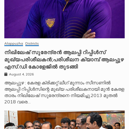
Alappuzha
Districts
നിഖിലേഷ് സുരേന്ദ്രൻ ആലപ്പി റിപ്പിൾസ്
മുഖ്യപരിശീലകൻ;പരിശീലന ക്യാമ്പ് ആലപ്പുഴ
എസ്.ഡി കോളേജിൽ തുടങ്ങി
August 4, 2026
ആലപ്പുഴ : കേരള ക്രിക്കറ്റ് ലീ​ഗ് മൂന്നാം സീസണിൽ
ആലപ്പി റിപ്പിൾസിന്റെ മുഖ്യ പരിശീലകനായി മുൻ കേരള
താരം നിഖിലേഷ് സുരേന്ദ്രനെ നിയമിച്ചു.2013 മുതൽ
2018 വരെ…