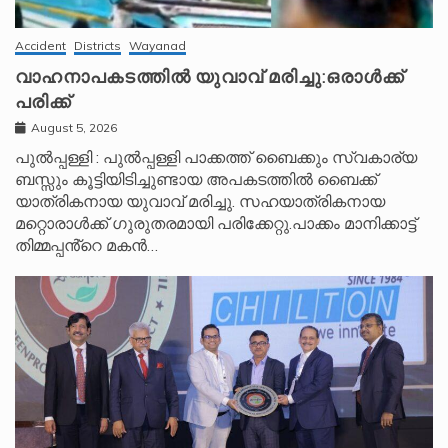
Accident
Districts
Wayanad
വാഹനാപകടത്തിൽ യുവാവ് മരിച്ചു:ഒരാൾക്ക്
പരിക്ക്
August 5, 2026
പുൽപ്പള്ളി : പുൽപ്പള്ളി പാക്കത്ത് ബൈക്കും സ്വകാര്യ
ബസ്സും കൂട്ടിയിടിച്ചുണ്ടായ അപകടത്തിൽ ബൈക്ക്
യാത്രികനായ യുവാവ് മരിച്ചു. സഹയാത്രികനായ
മറ്റൊരാൾക്ക് ഗുരുതരമായി പരിക്കേറ്റു.പാക്കം മാനിക്കാട്ട്
തിമ്മപ്പൻ്റെ മകൻ…