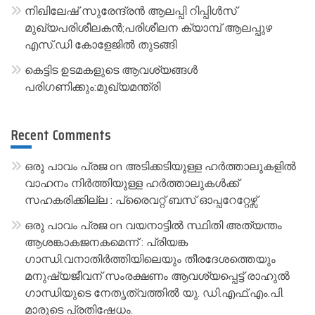
നിഖിലേഷ് സുരേന്ദ്രൻ ആലപ്പി റിപ്പിൾസ്
മുഖ്യപരിശീലകൻ;പരിശീലന ക്യാമ്പ് ആലപ്പുഴ
എസ്.ഡി കോളേജിൽ തുടങ്ങി
കെട്ടിട ഉടമകളുടെ ആവശ്യങ്ങൾ
പരിഗണിക്കും:മുഖ്യമന്ത്രി
Recent Comments
ഒരു പാവം പ്രജ
on
അടിക്കടിയുള്ള ഹർത്താലുകളിൽ
വാഹനം നിർത്തിയുള്ള ഹർത്താലുകൾക്ക്
സഹകരിക്കില്ല : പ്രൈവറ്റ് ബസ് ഓപ്പറേറ്റേഴ്സ്
ഒരു പാവം പ്രജ
on
വയനാട്ടിൽ സ്ഥിതി അത്യന്തം
ആശങ്കാകജനകമെന്ന് : പ്രിയങ്ക
ഗാന്ധി.വനാതിർത്തിയിലെയും തീരദേശത്തെയും
മനുഷ്യജീവന് സംരക്ഷണം ആവശ്യപ്പെട്ട് രാഹുൽ
ഗാന്ധിയുടെ നേതൃത്വത്തിൽ യു. ഡി.എഫ്.എം.പി.
മാരുടെ പ്രതിഷേധം.