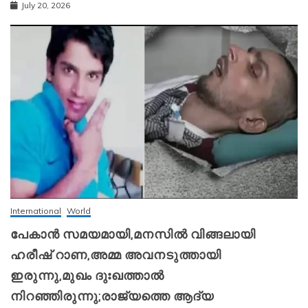
July 20, 2026
International
World
പേകാൻ സമയമായി,മനസിൽ വിങ്ങലായി
ഹരീഷ് റാണ,അമ്മ അവനടുത്തായി
ഇരുന്നു,മുഖം ദുഃഖത്താൽ
നിറഞ്ഞിരുന്നു;രാജ്യത്തെ ആദ്യ