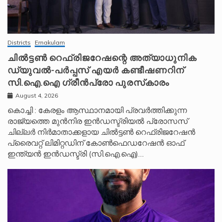
Districts
Ernakulam
ചിൽട്ടൺ റെഫ്രിജറേഷന്റെ അത്യാധുനിക
ഡ്യുവൽ-പർപ്പസ് എയർ കണ്ടീഷണറിന്
സി.ഐ.ഐ ഗ്രീൻപ്രോ പുരസ്‌കാരം
August 4, 2026
കൊച്ചി : കേരളം ആസ്ഥാനമായി പ്രവർത്തിക്കുന്ന
രാജ്യത്തെ മുൻനിര ഇൻഡസ്ട്രിയൽ പ്രോസസ്
ചില്ലർ നിർമാതാക്കളായ ചിൽട്ടൺ റെഫ്രിജറേഷൻ
പ്രൈവറ്റ് ലിമിറ്റഡിന് കോൺഫെഡറേഷൻ ഓഫ്
ഇന്ത്യൻ ഇൻഡസ്ട്രി (സി.ഐ.ഐ)…