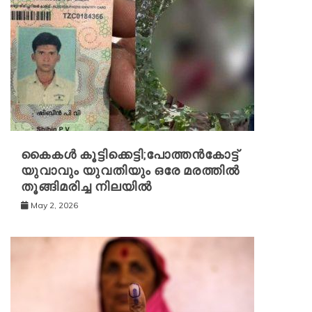
കൈകൾ കൂട്ടിക്കെട്ടി;പോത്തൻകോട്ട്
യുവാവും യുവതിയും ഒരേ മരത്തിൽ
തൂങ്ങിമരിച്ച നിലയിൽ
May 2, 2026