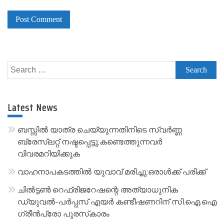
A
l
Search
t
for:
e
r
Latest News
n
a
ബസ്സിൽ യാത്ര ചെയ്യുന്നതിനിടെ സ്വർണ്ണ
t
ബ്രേസ്‌ലറ്റ് നഷ്ടപ്പെട്ടു;കണ്ടെത്തുന്നവർ
വിവരമറിയിക്കുക
i
v
വാഹനാപകടത്തിൽ യുവാവ് മരിച്ചു:ഒരാൾക്ക് പരിക്ക്
e
ചിൽട്ടൺ റെഫ്രിജറേഷന്റെ അത്യാധുനിക
:
ഡ്യുവൽ-പർപ്പസ് എയർ കണ്ടീഷണറിന് സി.ഐ.ഐ
ഗ്രീൻപ്രോ പുരസ്‌കാരം