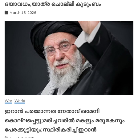
ദയാവധം,യാത്ര ചൊല്ലി കുടുംബം
March 16, 2026
War
World
ഇറാന്‍ പരമോന്നത നേതാവ് ഖമേനി
കൊല്ലപ്പെട്ടു;മരിച്ചവരിൽ മകളും മരുമകനും
പേരക്കുട്ടിയും;സ്ഥിരീകരിച്ച് ഇറാന്‍