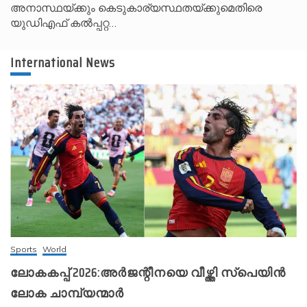
അനാസ്ഥയ്ക്കും കെടുകാര്യസ്ഥതയ്ക്കുമെതിരെ
യുഡിഎഫ് കൽപ്പറ്റ…
International News
Sports
World
ലോകകപ്പ് 2026:അർജന്റീനയെ വീഴ്ത്തി സ്‌പെയിൻ
ലോക ചാമ്പ്യന്മാർ