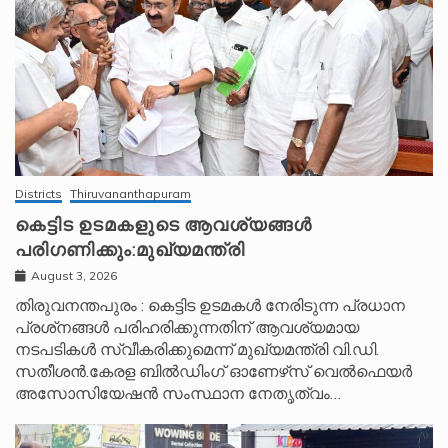
Districts
Thiruvananthapuram
കെട്ടിട ഉടമകളുടെ ആവശ്യങ്ങൾ
പരിഗണിക്കും:മുഖ്യമന്ത്രി
August 3, 2026
തിരുവനന്തപുരം : കെട്ടിട ഉടമകൾ നേരിടുന്ന പ്രധാന
പ്രശ്‌നങ്ങൾ പരിഹരിക്കുന്നതിന് ആവശ്യമായ
നടപടികൾ സ്വീകരിക്കുമെന്ന് മുഖ്യമന്ത്രി വി.ഡി.
സതീശൻ.കേരള ബിൽഡിംഗ് ഓണേഴ്‌സ് വെൽഫെയർ
അസോസിയേഷൻ സംസ്ഥാന നേതൃത്വം…