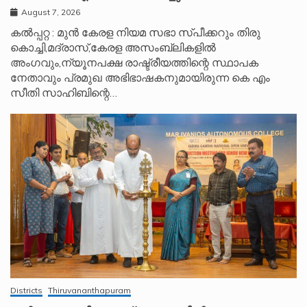
August 7, 2026
കൽപ്പറ്റ : മുൻ കേരള നിയമ സഭാ സ്പീക്കറും തിരു
കൊച്ചി,മദ്രാസ്,കേരള അസംബ്ലികളിൽ
അംഗവും,ന്യൂനപക്ഷ രാഷ്ട്രീയത്തിന്റെ സ്ഥാപക
നേതാവും പ്രമുഖ അഭിഭാഷകനുമായിരുന്ന കെ എം
സീതി സാഹിബിന്റെ…
Districts
Thiruvananthapuram