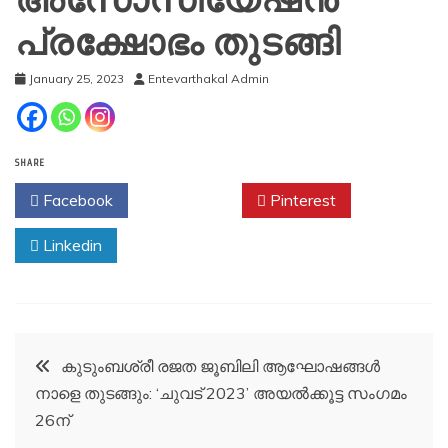
പ്രക്ഷോഭം തുടങ്ങി
January 25, 2023
Entevarthakal Admin
SHARE
Facebook
Twitter
Pinterest
Linkedin
Post
കുടുംബശ്രീ രജത ജൂബിലി ആഘോഷങ്ങള്‍
നാളെ തുടങ്ങും: ‘ചുവട് 2023’ അയല്‍ക്കൂട്ട സംഗമം
navigation
26ന്