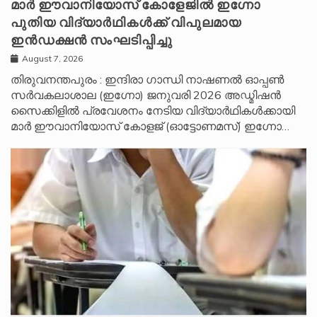
മാർ ഈവാനിയോസ് കോളേജിൽ ഇഗ്നോ
പുതിയ വിദ്യാർഥികൾക്ക് വിപുലമായ
ഇൻഡക്ഷൻ സംഘടിപ്പിച്ചു
August 7, 2026
തിരുവനന്തപുരം : ഇന്ദിരാ ഗാന്ധി നാഷണൽ ഓപ്പൺ
സർവകലാശാല (ഇഗ്നോ) ജനുവരി 2026 അഡ്മിഷൻ
സൈക്കിളിൽ പ്രവേശനം നേടിയ വിദ്യാർഥികൾക്കായി
മാർ ഈവാനിയോസ് കോളജ് (ഓട്ടോണമസ്) ഇഗ്നോ…