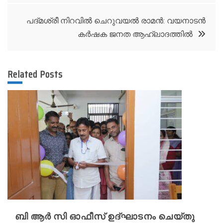
പദ്മശ്രീ നിറവിൽ ചെറുവയൽ രാമൻ: വയനാടൻ
കർഷക ജനത ആഹ്ലാദത്തിൽ
Related Posts
ബി ആർ സി ഓഫീസ് ഉദ്ഘാടനം ചെയ്തു