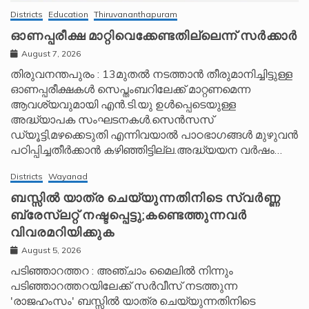
Districts
Education
Thiruvananthapuram
ഓണപ്പരീക്ഷ മാറ്റിവെക്കേണ്ടതില്ലെന്ന് സർക്കാർ
August 7, 2026
തിരുവനന്തപുരം : 13മുതൽ നടത്താൻ തീരുമാനിച്ചിട്ടുള്ള
ഓണപ്പരീക്ഷകൾ സെപ്തംബറിലേക്ക് മാറ്റണമെന്ന
ആവശ്യവുമായി എൻ.ടി.യു ഉൾപ്പെടെയുള്ള
അദ്ധ്യാപക സംഘടനകൾ.സെൻസസ്
ഡ്യൂട്ടി,മഴക്കെടുതി എന്നിവയാൽ പാഠഭാഗങ്ങൾ മുഴുവൻ
പഠിപ്പിച്ചതീർക്കാൻ കഴിഞ്ഞിട്ടില്ല.അദ്ധ്യയന വർഷം…
Districts
Wayanad
ബസ്സിൽ യാത്ര ചെയ്യുന്നതിനിടെ സ്വർണ്ണ
ബ്രേസ്‌ലറ്റ് നഷ്ടപ്പെട്ടു;കണ്ടെത്തുന്നവർ
വിവരമറിയിക്കുക
August 5, 2026
പടിഞ്ഞാറത്തറ : അഞ്ചാം മൈലിൽ നിന്നും
പടിഞ്ഞാറത്തറയിലേക്ക് സർവീസ് നടത്തുന്ന
'രാജഹംസം' ബസ്സിൽ യാത്ര ചെയ്യുന്നതിനിടെ