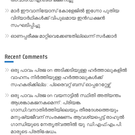
:
മാർ ഈവാനിയോസ് കോളേജിൽ ഇഗ്നോ പുതിയ
വിദ്യാർഥികൾക്ക് വിപുലമായ ഇൻഡക്ഷൻ
സംഘടിപ്പിച്ചു
ഓണപ്പരീക്ഷ മാറ്റിവെക്കേണ്ടതില്ലെന്ന് സർക്കാർ
Recent Comments
ഒരു പാവം പ്രജ
on
അടിക്കടിയുള്ള ഹർത്താലുകളിൽ
വാഹനം നിർത്തിയുള്ള ഹർത്താലുകൾക്ക്
സഹകരിക്കില്ല : പ്രൈവറ്റ് ബസ് ഓപ്പറേറ്റേഴ്സ്
ഒരു പാവം പ്രജ
on
വയനാട്ടിൽ സ്ഥിതി അത്യന്തം
ആശങ്കാകജനകമെന്ന് : പ്രിയങ്ക
ഗാന്ധി.വനാതിർത്തിയിലെയും തീരദേശത്തെയും
മനുഷ്യജീവന് സംരക്ഷണം ആവശ്യപ്പെട്ട് രാഹുൽ
ഗാന്ധിയുടെ നേതൃത്വത്തിൽ യു. ഡി.എഫ്.എം.പി.
മാരുടെ പ്രതിഷേധം.