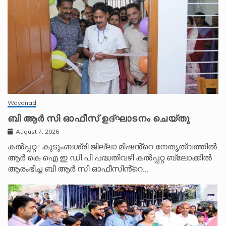
Wayanad
ബി ആർ സി ഓഫീസ് ഉദ്ഘാടനം ചെയ്തു
August 7, 2026
കൽപ്പറ്റ : കുടുംബശ്രീ ജില്ലാ മിഷൻ്റെ നേതൃത്വത്തിൽ
ആർ കെ ഐ ഇ ഡി പി പദ്ധതിവഴി കൽപ്പറ്റ ബ്ലോക്കിൽ
ആരംഭിച്ച ബി ആർ സി ഓഫീസിൻ്റെ…