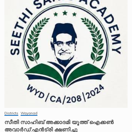
Districts
Wayanad
സീതി സാഹിബ് അക്കാദമി യൂത്ത് ഐക്കൺ
അവാർഡ്:എൻട്രി ക്ഷണിച്ചു