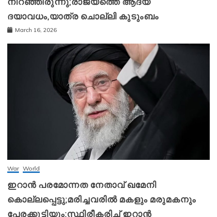
നിറഞ്ഞിരുന്നു;രാജ്യത്തെ ആദ്യ
ദയാവധം,യാത്ര ചൊല്ലി കുടുംബം
March 16, 2026
War
World
ഇറാന്‍ പരമോന്നത നേതാവ് ഖമേനി
കൊല്ലപ്പെട്ടു;മരിച്ചവരിൽ മകളും മരുമകനും
പേരക്കുട്ടിയും;സ്ഥിരീകരിച്ച് ഇറാന്‍