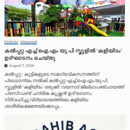
Districts
Wayanad
കൽപ്പറ്റ എച്ച്.ഐ.എം യു.പി സ്കൂ‌ളിൽ ‘കളിയിടം’
ഉദ്ഘാടനം ചെയ്തു
August 7, 2026
കൽപ്പറ്റ : കുട്ടികളുടെ സമഗ്രവികസനത്തിന്
പ്രാധാന്യം നൽകി കൽപ്പറ്റ എച്ച്.ഐ.എം.യു.പി.
സ്കൂ‌ളിൽ 'കളിയിടം' ഒരുക്കി. വയനാട് ജില്ലാപഞ്ചായത്ത്
പ്രസിഡണ്ട് ചന്ദ്രിക കൃഷ്ണൻ ഉദ്ഘാടനം
നിർവഹിച്ചു.വിദ്യാലയത്തിലെ കളിയിടം
ശാരീരികക്ഷമതയ്‌ക്കൊപ്പം…