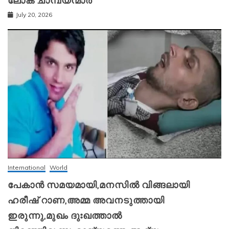
ലോക ചാമ്പ്യന്മാർ
July 20, 2026
International
World
പേകാൻ സമയമായി,മനസിൽ വിങ്ങലായി
ഹരീഷ് റാണ,അമ്മ അവനടുത്തായി
ഇരുന്നു,മുഖം ദുഃഖത്താൽ