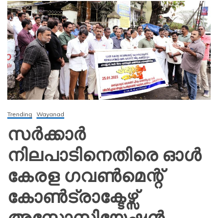
Trending
Wayanad
സർക്കാർ
നിലപാടിനെതിരെ ഓൾ
കേരള ഗവൺമെന്റ്
കോൺട്രാക്ടേഴ്സ്
അസോസിയേഷൻ