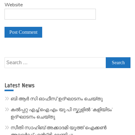
Website
A
l
Search
t
for:
e
r
Latest News
n
a
ബി ആർ സി ഓഫീസ് ഉദ്ഘാടനം ചെയ്തു
t
കൽപ്പറ്റ എച്ച്.ഐ.എം യു.പി സ്കൂ‌ളിൽ ‘കളിയിടം’
i
ഉദ്ഘാടനം ചെയ്തു
v
സീതി സാഹിബ് അക്കാദമി യൂത്ത് ഐക്കൺ
e
അവാർഡ്:എൻട്രി ക്ഷണിച്ചു