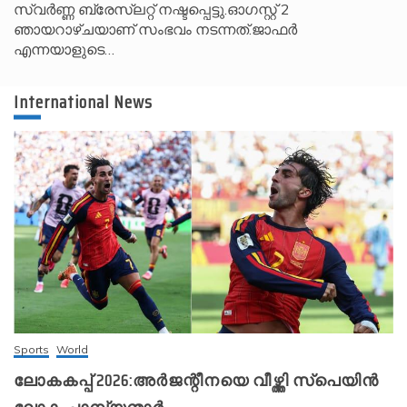
സ്വർണ്ണ ബ്രേസ്‌ലറ്റ് നഷ്ടപ്പെട്ടു.ഓഗസ്റ്റ് 2
ഞായറാഴ്ചയാണ് സംഭവം നടന്നത്.ജാഫർ
എന്നയാളുടെ…
International News
Sports
World
ലോകകപ്പ് 2026:അർജന്റീനയെ വീഴ്ത്തി സ്‌പെയിൻ