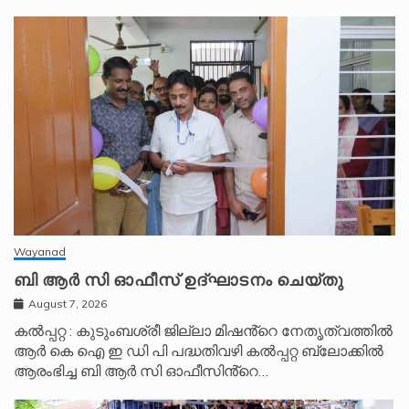
Wayanad
ബി ആർ സി ഓഫീസ് ഉദ്ഘാടനം ചെയ്തു
August 7, 2026
കൽപ്പറ്റ : കുടുംബശ്രീ ജില്ലാ മിഷൻ്റെ നേതൃത്വത്തിൽ
ആർ കെ ഐ ഇ ഡി പി പദ്ധതിവഴി കൽപ്പറ്റ ബ്ലോക്കിൽ
ആരംഭിച്ച ബി ആർ സി ഓഫീസിൻ്റെ…