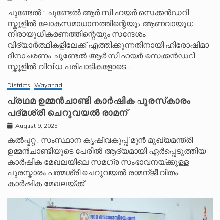
ചുണ്ടേൽ : ചുണ്ടേൽ ആർ.സി.ഹയർ സെക്കൻഡറി
സ്കൂളിൽ ലോകസമാധാനത്തിന്റെയും ആണവായുധ
നിരായുധീകരണത്തിന്റെയും സന്ദേശം
വിദ്യാർത്ഥികളിലേക്ക് എത്തിക്കുന്നതിനായി ഹിരോഷിമാ
ദിനാചരണം ചുണ്ടേൽ ആർ.സി.ഹയർ സെക്കൻഡറി
സ്കൂളിൽ വിവിധ പരിപാടികളോടെ…
Districts
Wayanad
പ്രഥമ ഉമ്മൻചാണ്ടി കാർഷിക പുരസ്‌കാരം
പദ്മശ്രീ ചെറുവയൽ രാമന്
August 9, 2026
കൽപ്പറ്റ : സംസ്ഥാന കൃഷിവകുപ്പ് മുൻ മുഖ്യമന്ത്രി
ഉമ്മൻചാണ്ടിയുടെ പേരിൽ ആദ്യമായി ഏർപ്പെടുത്തിയ
കാർഷിക മേഖലയിലെ സമഗ്ര സംഭാവനയ്ക്കുള്ള
പുരസ്കാരം പത്മശ്രീ ചെറുവയൽ രാമന്ജീ.വിതം
കാർഷിക മേഖലയ്ക്ക്…