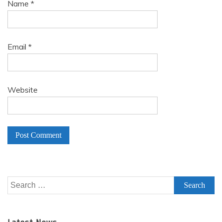
Name
*
Email
*
Website
A
l
Search
t
for:
e
r