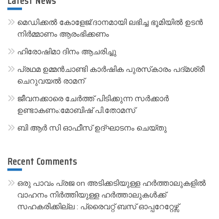
Latest News
n
a
മെഡിക്കൽ കോളേജ്:ദാനമായി ലഭിച്ച ഭൂമിയിൽ ഉടൻ
t
നിർമ്മാണം ആരംഭിക്കണം
i
ഹിരോഷിമാ ദിനം ആചരിച്ചു
v
പ്രഥമ ഉമ്മൻചാണ്ടി കാർഷിക പുരസ്‌കാരം പദ്മശ്രീ
e
ചെറുവയൽ രാമന്
:
ജീവനക്കാരെ ചേർത്ത് പിടിക്കുന്ന സർക്കാർ
ഉണ്ടാകണം:മോബിഷ് പി.തോമസ്
ബി ആർ സി ഓഫീസ് ഉദ്ഘാടനം ചെയ്തു
Recent Comments
ഒരു പാവം പ്രജ
on
അടിക്കടിയുള്ള ഹർത്താലുകളിൽ
വാഹനം നിർത്തിയുള്ള ഹർത്താലുകൾക്ക്
സഹകരിക്കില്ല : പ്രൈവറ്റ് ബസ് ഓപ്പറേറ്റേഴ്സ്