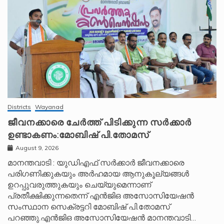
Districts
Wayanad
ജീവനക്കാരെ ചേർത്ത് പിടിക്കുന്ന സർക്കാർ
ഉണ്ടാകണം:മോബിഷ് പി.തോമസ്
August 9, 2026
മാനന്തവാടി : യുഡിഎഫ് സർക്കാർ ജീവനക്കാരെ
പരിഗണിക്കുകയും അർഹമായ ആനുകൂല്യങ്ങൾ
ഉറപ്പുവരുത്തുകയും ചെയ്യുമെന്നാണ്
പ്രതീക്ഷിക്കുന്നതെന്ന് എൻജിഒ അസോസിയേഷൻ
സംസ്ഥാന സെക്രട്ടറി മോബിഷ് പി.തോമസ്
പറഞ്ഞു.എൻജിഒ അസോസിയേഷൻ മാനന്തവാടി…