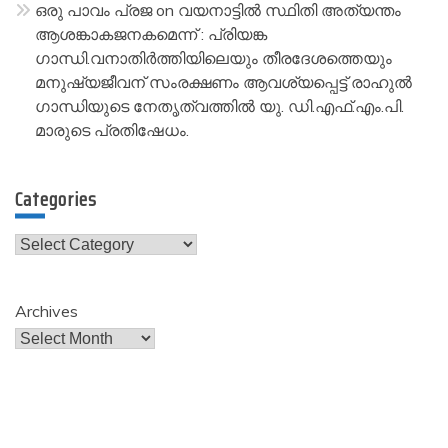
ഒരു പാവം പ്രജ
on
വയനാട്ടിൽ സ്ഥിതി അത്യന്തം
ആശങ്കാകജനകമെന്ന് : പ്രിയങ്ക
ഗാന്ധി.വനാതിർത്തിയിലെയും തീരദേശത്തെയും
മനുഷ്യജീവന് സംരക്ഷണം ആവശ്യപ്പെട്ട് രാഹുൽ
ഗാന്ധിയുടെ നേതൃത്വത്തിൽ യു. ഡി.എഫ്.എം.പി.
മാരുടെ പ്രതിഷേധം.
Categories
Categories
Archives