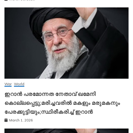
War
World
ഇറാന്‍ പരമോന്നത നേതാവ് ഖമേനി
കൊല്ലപ്പെട്ടു;മരിച്ചവരിൽ മകളും മരുമകനും
പേരക്കുട്ടിയും;സ്ഥിരീകരിച്ച് ഇറാന്‍
March 1, 2026