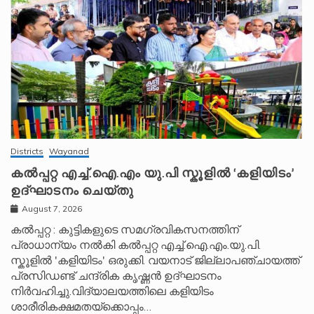
Districts
Wayanad
കൽപ്പറ്റ എച്ച്.ഐ.എം യു.പി സ്കൂ‌ളിൽ ‘കളിയിടം’
ഉദ്ഘാടനം ചെയ്തു
August 7, 2026
കൽപ്പറ്റ : കുട്ടികളുടെ സമഗ്രവികസനത്തിന്
പ്രാധാന്യം നൽകി കൽപ്പറ്റ എച്ച്.ഐ.എം.യു.പി.
സ്കൂ‌ളിൽ 'കളിയിടം' ഒരുക്കി. വയനാട് ജില്ലാപഞ്ചായത്ത്
പ്രസിഡണ്ട് ചന്ദ്രിക കൃഷ്ണൻ ഉദ്ഘാടനം
നിർവഹിച്ചു.വിദ്യാലയത്തിലെ കളിയിടം
ശാരീരികക്ഷമതയ്‌ക്കൊപ്പം…