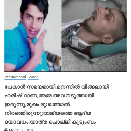
International
World
പേകാൻ സമയമായി,മനസിൽ വിങ്ങലായി
ഹരീഷ് റാണ,അമ്മ അവനടുത്തായി
ഇരുന്നു,മുഖം ദുഃഖത്താൽ
നിറഞ്ഞിരുന്നു;രാജ്യത്തെ ആദ്യ
ദയാവധം,യാത്ര ചൊല്ലി കുടുംബം
March 16, 2026