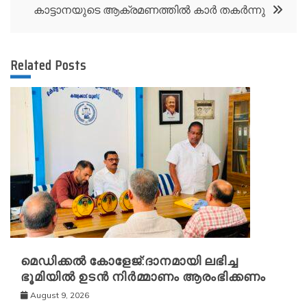
കാട്ടാനയുടെ ആക്രമണത്തിൽ കാർ തകർന്നു
Related Posts
മെഡിക്കൽ കോളേജ്:ദാനമായി ലഭിച്ച
ഭൂമിയിൽ ഉടൻ നിർമ്മാണം ആരംഭിക്കണം
August 9, 2026