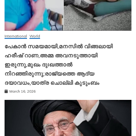
International
World
പേകാൻ സമയമായി,മനസിൽ വിങ്ങലായി
ഹരീഷ് റാണ,അമ്മ അവനടുത്തായി
ഇരുന്നു,മുഖം ദുഃഖത്താൽ
നിറഞ്ഞിരുന്നു;രാജ്യത്തെ ആദ്യ
ദയാവധം,യാത്ര ചൊല്ലി കുടുംബം
March 16, 2026