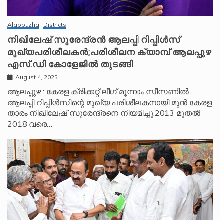
Alappuzha
Districts
നിഖിലേഷ് സുരേന്ദ്രൻ ആലപ്പി റിപ്പിൾസ്
മുഖ്യപരിശീലകൻ;പരിശീലന ക്യാമ്പ് ആലപ്പുഴ
എസ്.ഡി കോളേജിൽ തുടങ്ങി
August 4, 2026
ആലപ്പുഴ : കേരള ക്രിക്കറ്റ് ലീ​ഗ് മൂന്നാം സീസണിൽ
ആലപ്പി റിപ്പിൾസിന്റെ മുഖ്യ പരിശീലകനായി മുൻ കേരള
താരം നിഖിലേഷ് സുരേന്ദ്രനെ നിയമിച്ചു.2013 മുതൽ
2018 വരെ…