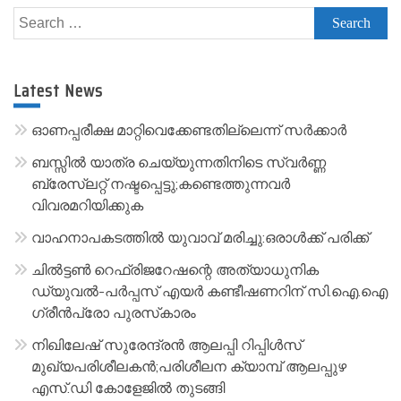
l
Search
t
for:
e
r
Latest News
n
a
ഓണപ്പരീക്ഷ മാറ്റിവെക്കേണ്ടതില്ലെന്ന് സർക്കാർ
t
ബസ്സിൽ യാത്ര ചെയ്യുന്നതിനിടെ സ്വർണ്ണ
i
ബ്രേസ്‌ലറ്റ് നഷ്ടപ്പെട്ടു;കണ്ടെത്തുന്നവർ
v
വിവരമറിയിക്കുക
e
വാഹനാപകടത്തിൽ യുവാവ് മരിച്ചു:ഒരാൾക്ക് പരിക്ക്
:
ചിൽട്ടൺ റെഫ്രിജറേഷന്റെ അത്യാധുനിക
ഡ്യുവൽ-പർപ്പസ് എയർ കണ്ടീഷണറിന് സി.ഐ.ഐ
ഗ്രീൻപ്രോ പുരസ്‌കാരം
നിഖിലേഷ് സുരേന്ദ്രൻ ആലപ്പി റിപ്പിൾസ്
മുഖ്യപരിശീലകൻ;പരിശീലന ക്യാമ്പ് ആലപ്പുഴ
എസ്.ഡി കോളേജിൽ തുടങ്ങി