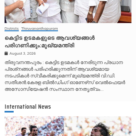
Districts
Thiruvananthapuram
കെട്ടിട ഉടമകളുടെ ആവശ്യങ്ങൾ
പരിഗണിക്കും:മുഖ്യമന്ത്രി
August 3, 2026
തിരുവനന്തപുരം : കെട്ടിട ഉടമകൾ നേരിടുന്ന പ്രധാന
പ്രശ്‌നങ്ങൾ പരിഹരിക്കുന്നതിന് ആവശ്യമായ
നടപടികൾ സ്വീകരിക്കുമെന്ന് മുഖ്യമന്ത്രി വി.ഡി.
സതീശൻ.കേരള ബിൽഡിംഗ് ഓണേഴ്‌സ് വെൽഫെയർ
അസോസിയേഷൻ സംസ്ഥാന നേതൃത്വം…
International News