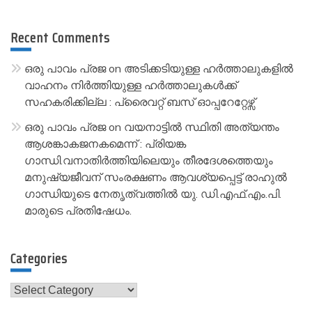
Recent Comments
ഒരു പാവം പ്രജ
on
അടിക്കടിയുള്ള ഹർത്താലുകളിൽ
വാഹനം നിർത്തിയുള്ള ഹർത്താലുകൾക്ക്
സഹകരിക്കില്ല : പ്രൈവറ്റ് ബസ് ഓപ്പറേറ്റേഴ്സ്
ഒരു പാവം പ്രജ
on
വയനാട്ടിൽ സ്ഥിതി അത്യന്തം
ആശങ്കാകജനകമെന്ന് : പ്രിയങ്ക
ഗാന്ധി.വനാതിർത്തിയിലെയും തീരദേശത്തെയും
മനുഷ്യജീവന് സംരക്ഷണം ആവശ്യപ്പെട്ട് രാഹുൽ
ഗാന്ധിയുടെ നേതൃത്വത്തിൽ യു. ഡി.എഫ്.എം.പി.
മാരുടെ പ്രതിഷേധം.
Categories
Categories