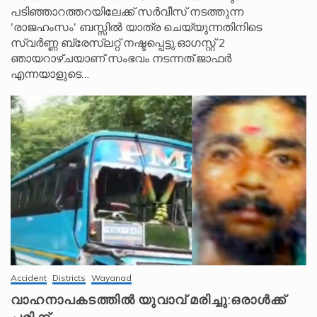
പടിഞ്ഞാറത്തറയിലേക്ക് സർവീസ് നടത്തുന്ന
'രാജഹംസം' ബസ്സിൽ യാത്ര ചെയ്യുന്നതിനിടെ
സ്വർണ്ണ ബ്രേസ്‌ലറ്റ് നഷ്ടപ്പെട്ടു.ഓഗസ്റ്റ് 2
ഞായറാഴ്ചയാണ് സംഭവം നടന്നത്.ജാഫർ
എന്നയാളുടെ…
Accident
Districts
Wayanad
വാഹനാപകടത്തിൽ യുവാവ് മരിച്ചു:ഒരാൾക്ക്