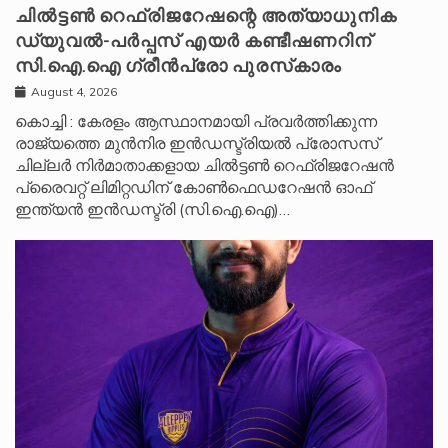
ചിൽട്ടൺ റെഫ്രിജറേഷന്റെ അത്യാധുനിക
ഡ്യുവൽ-പർപ്പസ് എയർ കണ്ടീഷണറിന്
സി.ഐ.ഐ ഗ്രീൻപ്രോ പുരസ്‌കാരം
August 4, 2026
കൊച്ചി : കേരളം ആസ്ഥാനമായി പ്രവർത്തിക്കുന്ന
രാജ്യത്തെ മുൻനിര ഇൻഡസ്ട്രിയൽ പ്രോസസ്
ചില്ലർ നിർമാതാക്കളായ ചിൽട്ടൺ റെഫ്രിജറേഷൻ
പ്രൈവറ്റ് ലിമിറ്റഡിന് കോൺഫെഡറേഷൻ ഓഫ്
ഇന്ത്യൻ ഇൻഡസ്ട്രി (സി.ഐ.ഐ)…