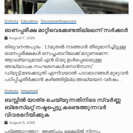
Districts
Education
Thiruvananthapuram
ഓണപ്പരീക്ഷ മാറ്റിവെക്കേണ്ടതില്ലെന്ന് സർക്കാർ
August 7, 2026
തിരുവനന്തപുരം : 13മുതൽ നടത്താൻ തീരുമാനിച്ചിട്ടുള്ള
ഓണപ്പരീക്ഷകൾ സെപ്തംബറിലേക്ക് മാറ്റണമെന്ന
ആവശ്യവുമായി എൻ.ടി.യു ഉൾപ്പെടെയുള്ള
അദ്ധ്യാപക സംഘടനകൾ.സെൻസസ്
ഡ്യൂട്ടി,മഴക്കെടുതി എന്നിവയാൽ പാഠഭാഗങ്ങൾ മുഴുവൻ
പഠിപ്പിച്ചതീർക്കാൻ കഴിഞ്ഞിട്ടില്ല.അദ്ധ്യയന വർഷം…
Districts
Wayanad
ബസ്സിൽ യാത്ര ചെയ്യുന്നതിനിടെ സ്വർണ്ണ
ബ്രേസ്‌ലറ്റ് നഷ്ടപ്പെട്ടു;കണ്ടെത്തുന്നവർ
വിവരമറിയിക്കുക
August 5, 2026
പടിഞ്ഞാറത്തറ : അഞ്ചാം മൈലിൽ നിന്നും