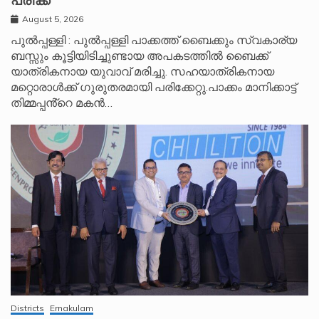
പരിക്ക്
August 5, 2026
പുൽപ്പള്ളി : പുൽപ്പള്ളി പാക്കത്ത് ബൈക്കും സ്വകാര്യ
ബസ്സും കൂട്ടിയിടിച്ചുണ്ടായ അപകടത്തിൽ ബൈക്ക്
യാത്രികനായ യുവാവ് മരിച്ചു. സഹയാത്രികനായ
മറ്റൊരാൾക്ക് ഗുരുതരമായി പരിക്കേറ്റു.പാക്കം മാനിക്കാട്ട്
തിമ്മപ്പൻ്റെ മകൻ…
Districts
Ernakulam