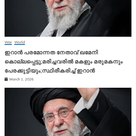
War
World
ഇറാന്‍ പരമോന്നത നേതാവ് ഖമേനി
കൊല്ലപ്പെട്ടു;മരിച്ചവരിൽ മകളും മരുമകനും
പേരക്കുട്ടിയും;സ്ഥിരീകരിച്ച് ഇറാന്‍
March 1, 2026