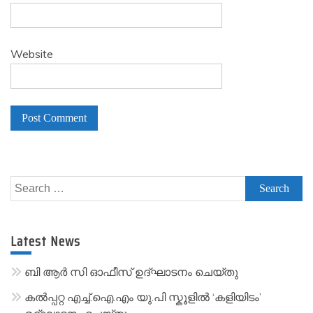
Website
A
l
Search
t
for:
e
r
Latest News
n
a
ബി ആർ സി ഓഫീസ് ഉദ്ഘാടനം ചെയ്തു
t
കൽപ്പറ്റ എച്ച്.ഐ.എം യു.പി സ്കൂ‌ളിൽ ‘കളിയിടം’
i