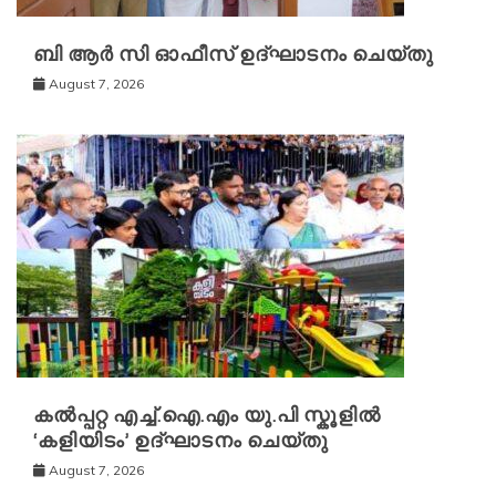
ബി ആർ സി ഓഫീസ് ഉദ്ഘാടനം ചെയ്തു
August 7, 2026
കൽപ്പറ്റ എച്ച്.ഐ.എം യു.പി സ്കൂ‌ളിൽ
‘കളിയിടം’ ഉദ്ഘാടനം ചെയ്തു
August 7, 2026