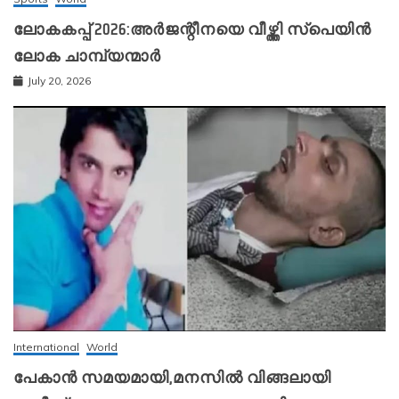
ലോകകപ്പ് 2026:അർജന്റീനയെ വീഴ്ത്തി സ്‌പെയിൻ
ലോക ചാമ്പ്യന്മാർ
July 20, 2026
International
World
പേകാൻ സമയമായി,മനസിൽ വിങ്ങലായി