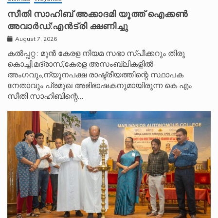
സീതി സാഹിബ് അക്കാദമി യൂത്ത് ഐക്കൺ
അവാർഡ്:എൻട്രി ക്ഷണിച്ചു
August 7, 2026
കൽപ്പറ്റ : മുൻ കേരള നിയമ സഭാ സ്പീക്കറും തിരു
കൊച്ചി,മദ്രാസ്,കേരള അസംബ്ലികളിൽ
അംഗവും,ന്യൂനപക്ഷ രാഷ്ട്രീയത്തിന്റെ സ്ഥാപക
നേതാവും പ്രമുഖ അഭിഭാഷകനുമായിരുന്ന കെ എം
സീതി സാഹിബിന്റെ…