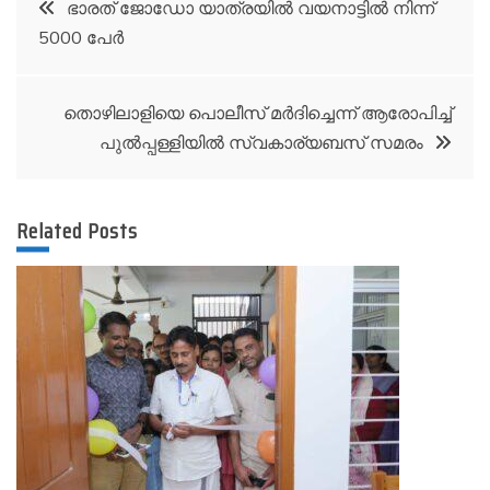
Post
ഭാരത് ജോഡോ യാത്രയിൽ വയനാട്ടിൽ നിന്ന്
5000 പേർ
navigation
തൊഴിലാളിയെ പൊലീസ് മർദിച്ചെന്ന് ആരോപിച്ച്
പുൽപ്പള്ളിയിൽ സ്വകാര്യബസ് സമരം
Related Posts