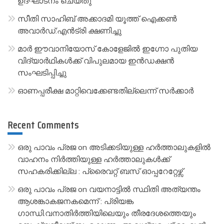
ഉദ്ഘാടനം ചെയ്തു
v
സീതി സാഹിബ് അക്കാദമി യൂത്ത് ഐക്കൺ
e
അവാർഡ്:എൻട്രി ക്ഷണിച്ചു
:
മാർ ഈവാനിയോസ് കോളേജിൽ ഇഗ്നോ പുതിയ
വിദ്യാർഥികൾക്ക് വിപുലമായ ഇൻഡക്ഷൻ
സംഘടിപ്പിച്ചു
ഓണപ്പരീക്ഷ മാറ്റിവെക്കേണ്ടതില്ലെന്ന് സർക്കാർ
Recent Comments
ഒരു പാവം പ്രജ
on
അടിക്കടിയുള്ള ഹർത്താലുകളിൽ
വാഹനം നിർത്തിയുള്ള ഹർത്താലുകൾക്ക്
സഹകരിക്കില്ല : പ്രൈവറ്റ് ബസ് ഓപ്പറേറ്റേഴ്സ്
ഒരു പാവം പ്രജ
on
വയനാട്ടിൽ സ്ഥിതി അത്യന്തം
ആശങ്കാകജനകമെന്ന് : പ്രിയങ്ക
ഗാന്ധി.വനാതിർത്തിയിലെയും തീരദേശത്തെയും