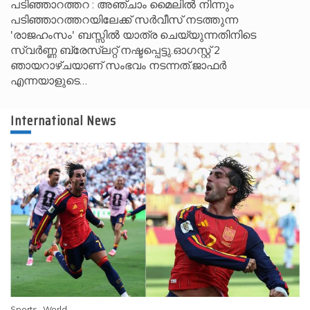
പടിഞ്ഞാറത്തറ : അഞ്ചാം മൈലിൽ നിന്നും
പടിഞ്ഞാറത്തറയിലേക്ക് സർവീസ് നടത്തുന്ന
'രാജഹംസം' ബസ്സിൽ യാത്ര ചെയ്യുന്നതിനിടെ
സ്വർണ്ണ ബ്രേസ്‌ലറ്റ് നഷ്ടപ്പെട്ടു.ഓഗസ്റ്റ് 2
ഞായറാഴ്ചയാണ് സംഭവം നടന്നത്.ജാഫർ
എന്നയാളുടെ…
International News
Sports
World