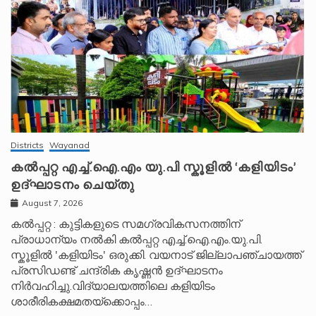
Districts
Wayanad
കൽപ്പറ്റ എച്ച്.ഐ.എം യു.പി സ്കൂ‌ളിൽ ‘കളിയിടം’
ഉദ്ഘാടനം ചെയ്തു
August 7, 2026
കൽപ്പറ്റ : കുട്ടികളുടെ സമഗ്രവികസനത്തിന്
പ്രാധാന്യം നൽകി കൽപ്പറ്റ എച്ച്.ഐ.എം.യു.പി.
സ്കൂ‌ളിൽ 'കളിയിടം' ഒരുക്കി. വയനാട് ജില്ലാപഞ്ചായത്ത്
പ്രസിഡണ്ട് ചന്ദ്രിക കൃഷ്ണൻ ഉദ്ഘാടനം
നിർവഹിച്ചു.വിദ്യാലയത്തിലെ കളിയിടം
ശാരീരികക്ഷമതയ്‌ക്കൊപ്പം…