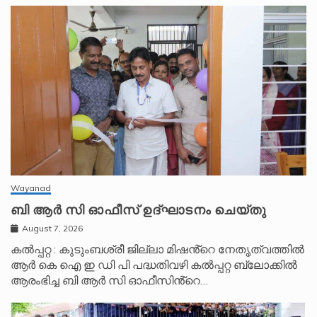
Wayanad
ബി ആർ സി ഓഫീസ് ഉദ്ഘാടനം ചെയ്തു
August 7, 2026
കൽപ്പറ്റ : കുടുംബശ്രീ ജില്ലാ മിഷൻ്റെ നേതൃത്വത്തിൽ
ആർ കെ ഐ ഇ ഡി പി പദ്ധതിവഴി കൽപ്പറ്റ ബ്ലോക്കിൽ
ആരംഭിച്ച ബി ആർ സി ഓഫീസിൻ്റെ…