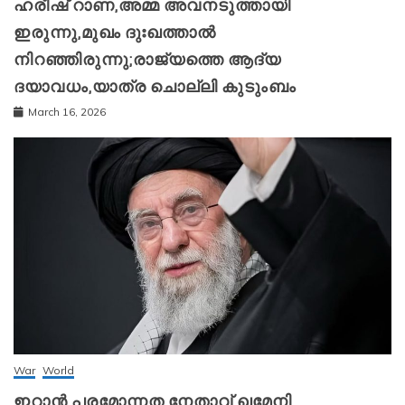
ഹരീഷ് റാണ,അമ്മ അവനടുത്തായി
ഇരുന്നു,മുഖം ദുഃഖത്താൽ
നിറഞ്ഞിരുന്നു;രാജ്യത്തെ ആദ്യ
ദയാവധം,യാത്ര ചൊല്ലി കുടുംബം
March 16, 2026
War
World
ഇറാന്‍ പരമോന്നത നേതാവ് ഖമേനി