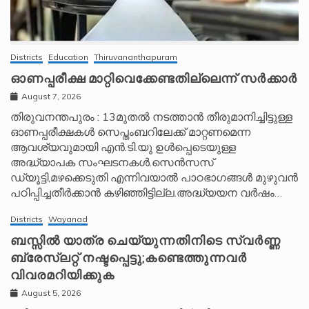
Districts
Education
Thiruvananthapuram
ഓണപ്പരീക്ഷ മാറ്റിവെക്കേണ്ടതില്ലെന്ന് സർക്കാർ
August 7, 2026
തിരുവനന്തപുരം : 13മുതൽ നടത്താൻ തീരുമാനിച്ചിട്ടുള്ള
ഓണപ്പരീക്ഷകൾ സെപ്തംബറിലേക്ക് മാറ്റണമെന്ന
ആവശ്യവുമായി എൻ.ടി.യു ഉൾപ്പെടെയുള്ള
അദ്ധ്യാപക സംഘടനകൾ.സെൻസസ്
ഡ്യൂട്ടി,മഴക്കെടുതി എന്നിവയാൽ പാഠഭാഗങ്ങൾ മുഴുവൻ
പഠിപ്പിച്ചതീർക്കാൻ കഴിഞ്ഞിട്ടില്ല.അദ്ധ്യയന വർഷം…
Districts
Wayanad
ബസ്സിൽ യാത്ര ചെയ്യുന്നതിനിടെ സ്വർണ്ണ
ബ്രേസ്‌ലറ്റ് നഷ്ടപ്പെട്ടു;കണ്ടെത്തുന്നവർ
വിവരമറിയിക്കുക
August 5, 2026