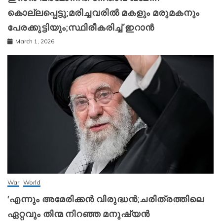
കൊല്ലപ്പെട്ടു;മരിച്ചവരിൽ മകളും മരുമകനും
പേരക്കുട്ടിയും;സ്ഥിരീകരിച്ച് ഇറാന്‍
March 1, 2026
War
World
‘എന്നും അമേരിക്കന്‍ വിരുദ്ധന്‍;ചരിത്രത്തിലെ
ഏറ്റവും തിന്മ നിറഞ്ഞ മനുഷ്യന്‍