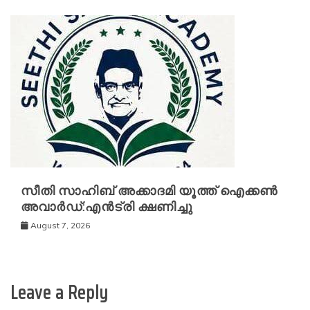
സീതി സാഹിബ് അക്കാദമി യൂത്ത് ഐക്കൺ
അവാർഡ്:എൻട്രി ക്ഷണിച്ചു
August 7, 2026
Leave a Reply