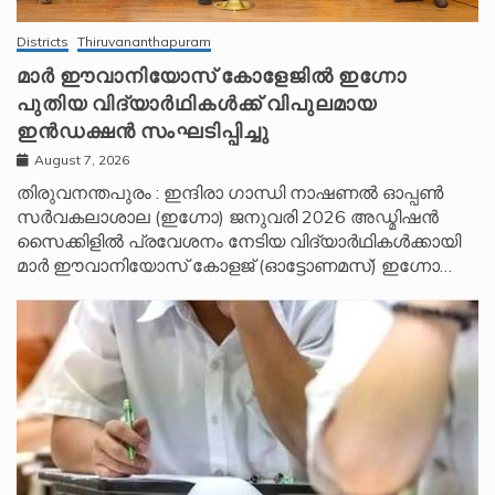
Districts
Thiruvananthapuram
മാർ ഈവാനിയോസ് കോളേജിൽ ഇഗ്നോ
പുതിയ വിദ്യാർഥികൾക്ക് വിപുലമായ
ഇൻഡക്ഷൻ സംഘടിപ്പിച്ചു
August 7, 2026
തിരുവനന്തപുരം : ഇന്ദിരാ ഗാന്ധി നാഷണൽ ഓപ്പൺ
സർവകലാശാല (ഇഗ്നോ) ജനുവരി 2026 അഡ്മിഷൻ
സൈക്കിളിൽ പ്രവേശനം നേടിയ വിദ്യാർഥികൾക്കായി
മാർ ഈവാനിയോസ് കോളജ് (ഓട്ടോണമസ്) ഇഗ്നോ…