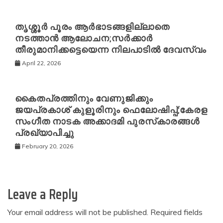
തൃശ്ശൂർ പൂരം ആർഭാടങ്ങളില്ലാതെ
നടത്താൻ ആലോചന;സർക്കാർ
തീരുമാനിക്കട്ടെയെന്ന നിലപാടിൽ ദേവസ്വം
April 22, 2026
കൈതപ്രത്തിനും വേണുജിക്കും
ജയപ്രകാശ് കുളൂരിനും ഫെലോഷിപ്പ്;കേരള
സംഗീത നാടക അക്കാദമി പുരസ്‌കാരങ്ങള്‍
പ്രഖ്യാപിച്ചു
February 20, 2026
Leave a Reply
Your email address will not be published.
Required fields