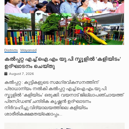
Districts
Wayanad
കൽപ്പറ്റ എച്ച്.ഐ.എം യു.പി സ്കൂ‌ളിൽ ‘കളിയിടം’
ഉദ്ഘാടനം ചെയ്തു
August 7, 2026
കൽപ്പറ്റ : കുട്ടികളുടെ സമഗ്രവികസനത്തിന്
പ്രാധാന്യം നൽകി കൽപ്പറ്റ എച്ച്.ഐ.എം.യു.പി.
സ്കൂ‌ളിൽ 'കളിയിടം' ഒരുക്കി. വയനാട് ജില്ലാപഞ്ചായത്ത്
പ്രസിഡണ്ട് ചന്ദ്രിക കൃഷ്ണൻ ഉദ്ഘാടനം
നിർവഹിച്ചു.വിദ്യാലയത്തിലെ കളിയിടം
ശാരീരികക്ഷമതയ്‌ക്കൊപ്പം…