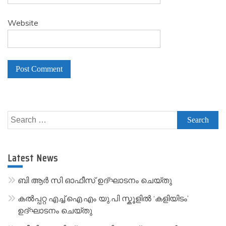
Website
A
l
Search
t
for:
e
r
Latest News
n
a
ബി ആർ സി ഓഫീസ് ഉദ്ഘാടനം ചെയ്തു
t
കൽപ്പറ്റ എച്ച്.ഐ.എം യു.പി സ്കൂ‌ളിൽ ‘കളിയിടം’
i
ഉദ്ഘാടനം ചെയ്തു
v