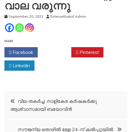
വാല വരുന്നു
September 20, 2022
Entevarthakal Admin
SHARE
Facebook
Twitter
Pinterest
Linkedin
Post
വില തകർച്ച: നാളികേര കർഷകർക്കു
ആശ്വാസമായി ബയോവിൻ
navigation
സൗജന്യ തൊഴിൽ മേള 24-ന് കൽപ്പറ്റയിൽ.