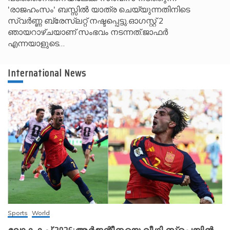
'രാജഹംസം' ബസ്സിൽ യാത്ര ചെയ്യുന്നതിനിടെ
സ്വർണ്ണ ബ്രേസ്‌ലറ്റ് നഷ്ടപ്പെട്ടു.ഓഗസ്റ്റ് 2
ഞായറാഴ്ചയാണ് സംഭവം നടന്നത്.ജാഫർ
എന്നയാളുടെ…
International News
Sports
World