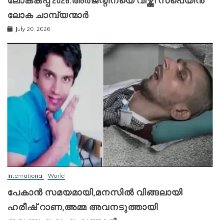
ലോകകപ്പ് 2026:അർജന്റീനയെ വീഴ്ത്തി സ്‌പെയിൻ
ലോക ചാമ്പ്യന്മാർ
July 20, 2026
International
World
പേകാൻ സമയമായി,മനസിൽ വിങ്ങലായി
ഹരീഷ് റാണ,അമ്മ അവനടുത്തായി