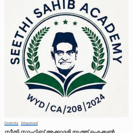
Districts
Wayanad
സീതി സാഹിബ് അക്കാദമി യൂത്ത് ഐക്കൺ