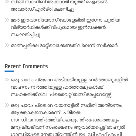
സീതി സാഹിബ് അക്കാദമി യൂത്ത് ഐക്കൺ
e
അവാർഡ്:എൻട്രി ക്ഷണിച്ചു
:
മാർ ഈവാനിയോസ് കോളേജിൽ ഇഗ്നോ പുതിയ
വിദ്യാർഥികൾക്ക് വിപുലമായ ഇൻഡക്ഷൻ
സംഘടിപ്പിച്ചു
ഓണപ്പരീക്ഷ മാറ്റിവെക്കേണ്ടതില്ലെന്ന് സർക്കാർ
Recent Comments
ഒരു പാവം പ്രജ
on
അടിക്കടിയുള്ള ഹർത്താലുകളിൽ
വാഹനം നിർത്തിയുള്ള ഹർത്താലുകൾക്ക്
സഹകരിക്കില്ല : പ്രൈവറ്റ് ബസ് ഓപ്പറേറ്റേഴ്സ്
ഒരു പാവം പ്രജ
on
വയനാട്ടിൽ സ്ഥിതി അത്യന്തം
ആശങ്കാകജനകമെന്ന് : പ്രിയങ്ക
ഗാന്ധി.വനാതിർത്തിയിലെയും തീരദേശത്തെയും
മനുഷ്യജീവന് സംരക്ഷണം ആവശ്യപ്പെട്ട് രാഹുൽ
ഗാന്ധിയുടെ നേതൃത്വത്തിൽ യു. ഡി.എഫ്.എം.പി.