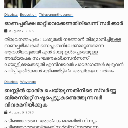
Districts
Education
Thiruvananthapuram
ഓണപ്പരീക്ഷ മാറ്റിവെക്കേണ്ടതില്ലെന്ന് സർക്കാർ
August 7, 2026
തിരുവനന്തപുരം : 13മുതൽ നടത്താൻ തീരുമാനിച്ചിട്ടുള്ള
ഓണപ്പരീക്ഷകൾ സെപ്തംബറിലേക്ക് മാറ്റണമെന്ന
ആവശ്യവുമായി എൻ.ടി.യു ഉൾപ്പെടെയുള്ള
അദ്ധ്യാപക സംഘടനകൾ.സെൻസസ്
ഡ്യൂട്ടി,മഴക്കെടുതി എന്നിവയാൽ പാഠഭാഗങ്ങൾ മുഴുവൻ
പഠിപ്പിച്ചതീർക്കാൻ കഴിഞ്ഞിട്ടില്ല.അദ്ധ്യയന വർഷം…
Districts
Wayanad
ബസ്സിൽ യാത്ര ചെയ്യുന്നതിനിടെ സ്വർണ്ണ
ബ്രേസ്‌ലറ്റ് നഷ്ടപ്പെട്ടു;കണ്ടെത്തുന്നവർ
വിവരമറിയിക്കുക
August 5, 2026
പടിഞ്ഞാറത്തറ : അഞ്ചാം മൈലിൽ നിന്നും
പടിഞ്ഞാറത്തറയിലേക്ക് സർവീസ് നടത്തുന്ന