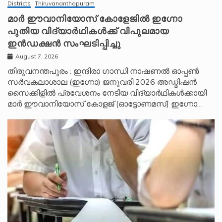
Districts
Thiruvananthapuram
മാർ ഈവാനിയോസ് കോളേജിൽ ഇഗ്നോ
പുതിയ വിദ്യാർഥികൾക്ക് വിപുലമായ
ഇൻഡക്ഷൻ സംഘടിപ്പിച്ചു
August 7, 2026
തിരുവനന്തപുരം : ഇന്ദിരാ ഗാന്ധി നാഷണൽ ഓപ്പൺ
സർവകലാശാല (ഇഗ്നോ) ജനുവരി 2026 അഡ്മിഷൻ
സൈക്കിളിൽ പ്രവേശനം നേടിയ വിദ്യാർഥികൾക്കായി
മാർ ഈവാനിയോസ് കോളജ് (ഓട്ടോണമസ്) ഇഗ്നോ…