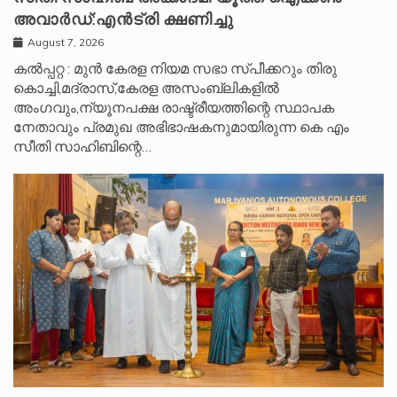
അവാർഡ്:എൻട്രി ക്ഷണിച്ചു
August 7, 2026
കൽപ്പറ്റ : മുൻ കേരള നിയമ സഭാ സ്പീക്കറും തിരു
കൊച്ചി,മദ്രാസ്,കേരള അസംബ്ലികളിൽ
അംഗവും,ന്യൂനപക്ഷ രാഷ്ട്രീയത്തിന്റെ സ്ഥാപക
നേതാവും പ്രമുഖ അഭിഭാഷകനുമായിരുന്ന കെ എം
സീതി സാഹിബിന്റെ…