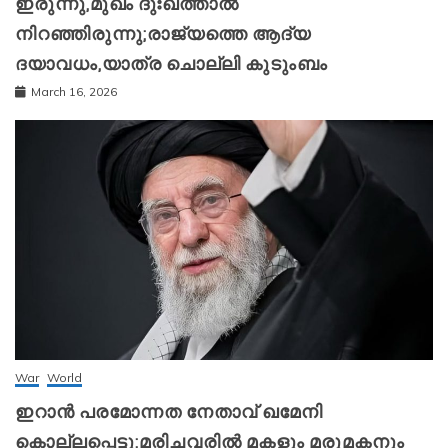
ഇരുന്നു,മുഖം ദുഃഖത്താൽ
നിറഞ്ഞിരുന്നു;രാജ്യത്തെ ആദ്യ
ദയാവധം,യാത്ര ചൊല്ലി കുടുംബം
March 16, 2026
War
World
ഇറാന്‍ പരമോന്നത നേതാവ് ഖമേനി
കൊല്ലപ്പെട്ടു;മരിച്ചവരിൽ മകളും മരുമകനും