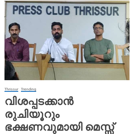
Thrissur
Trending
വിശപ്പടക്കാൻ
രുചിയൂറും
ഭക്ഷണവുമായി മെസ്സ്