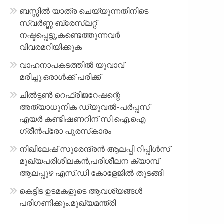
ബസ്സിൽ യാത്ര ചെയ്യുന്നതിനിടെ
സ്വർണ്ണ ബ്രേസ്‌ലറ്റ്
നഷ്ടപ്പെട്ടു;കണ്ടെത്തുന്നവർ
വിവരമറിയിക്കുക
വാഹനാപകടത്തിൽ യുവാവ്
മരിച്ചു:ഒരാൾക്ക് പരിക്ക്
ചിൽട്ടൺ റെഫ്രിജറേഷന്റെ
അത്യാധുനിക ഡ്യുവൽ-പർപ്പസ്
എയർ കണ്ടീഷണറിന് സി.ഐ.ഐ
ഗ്രീൻപ്രോ പുരസ്‌കാരം
നിഖിലേഷ് സുരേന്ദ്രൻ ആലപ്പി റിപ്പിൾസ്
മുഖ്യപരിശീലകൻ;പരിശീലന ക്യാമ്പ്
ആലപ്പുഴ എസ്.ഡി കോളേജിൽ തുടങ്ങി
കെട്ടിട ഉടമകളുടെ ആവശ്യങ്ങൾ
പരിഗണിക്കും:മുഖ്യമന്ത്രി