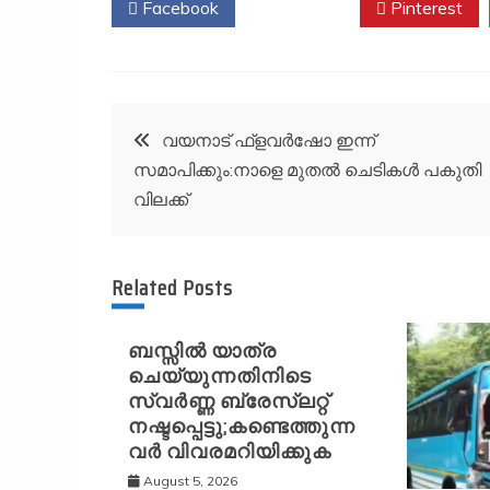
Facebook
Twitter
Pinterest
Post
വയനാട് ഫ്ളവർഷോ ഇന്ന്
സമാപിക്കും:നാളെ മുതൽ ചെടികൾ പകുതി
navigation
വിലക്ക്
Related Posts
ബസ്സിൽ യാത്ര
ചെയ്യുന്നതിനിടെ
സ്വർണ്ണ ബ്രേസ്‌ലറ്റ്
നഷ്ടപ്പെട്ടു;കണ്ടെത്തുന്ന
വർ വിവരമറിയിക്കുക
August 5, 2026