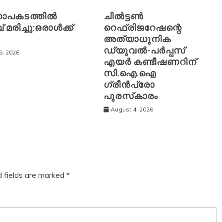
ാപകടത്തിൽ
ചിൽട്ടൺ
 മരിച്ചു:ഒരാൾക്ക്
റെഫ്രിജറേഷന്റെ
അത്യാധുനിക
ഡ്യുവൽ-പർപ്പസ്
5, 2026
എയർ കണ്ടീഷണറിന്
സി.ഐ.ഐ
ഗ്രീൻപ്രോ
പുരസ്‌കാരം
August 4, 2026
d fields are marked
*