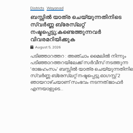
r
Districts
Wayanad
n
ബസ്സിൽ യാത്ര ചെയ്യുന്നതിനിടെ
സ്വർണ്ണ ബ്രേസ്‌ലറ്റ്
a
നഷ്ടപ്പെട്ടു;കണ്ടെത്തുന്നവർ
t
വിവരമറിയിക്കുക
i
v
August 5, 2026
e
പടിഞ്ഞാറത്തറ : അഞ്ചാം മൈലിൽ നിന്നും
പടിഞ്ഞാറത്തറയിലേക്ക് സർവീസ് നടത്തുന്ന
:
'രാജഹംസം' ബസ്സിൽ യാത്ര ചെയ്യുന്നതിനിട
സ്വർണ്ണ ബ്രേസ്‌ലറ്റ് നഷ്ടപ്പെട്ടു.ഓഗസ്റ്റ് 2
ഞായറാഴ്ചയാണ് സംഭവം നടന്നത്.ജാഫർ
എന്നയാളുടെ…