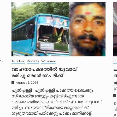
െ
Accident
Districts
Wayanad
Di
വാഹനാപകടത്തിൽ യുവാവ്
ച
മരിച്ചു:ഒരാൾക്ക് പരിക്ക്
അ
എ
August 5, 2026
ഗ
പുൽപ്പള്ളി : പുൽപ്പള്ളി പാക്കത്ത് ബൈക്കും
സ്വകാര്യ ബസ്സും കൂട്ടിയിടിച്ചുണ്ടായ
അപകടത്തിൽ ബൈക്ക് യാത്രികനായ യുവാവ്
ക
മരിച്ചു. സഹയാത്രികനായ മറ്റൊരാൾക്ക്
പ
ഗുരുതരമായി പരിക്കേറ്റു.പാക്കം മാനിക്കാട്ട്
ഇ