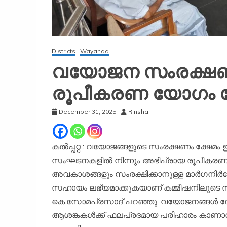
Districts
Wayanad
വയോജന സംരക്ഷണത
രൂപീകരണ യോഗം ചേര
December 31, 2025
Rinsha
കൽപ്പറ്റ : വയോജങ്ങളുടെ സംരക്ഷണം,ക്ഷേമം
സംഘടനകളില്‍ നിന്നും അഭിപ്രായ രൂപീകരണത
അവകാശങ്ങളും സംരക്ഷിക്കാനുള്ള മാര്‍ഗനിര
സഹായം ലഭ്യമാക്കുകയാണ് കമ്മീഷനിലൂടെ സര്‍ക്ക
കെ.സോമപ്രസാദ് പറഞ്ഞു. വയോജനങ്ങള്‍ നേ
ആശങ്കകള്‍ക്ക് ഫലപ്രദമായ പരിഹാരം കാണാന്‍