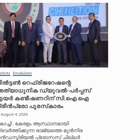
stricts
Ernakulam
ിൽട്ടൺ റെഫ്രിജറേഷന്റെ
ത്യാധുനിക ഡ്യുവൽ-പർപ്പസ്
യർ കണ്ടീഷണറിന് സി.ഐ.ഐ
്രീൻപ്രോ പുരസ്‌കാരം
August 4, 2026
ൊച്ചി : കേരളം ആസ്ഥാനമായി
്രവർത്തിക്കുന്ന രാജ്യത്തെ മുൻനിര
ൻഡസ്ട്രിയൽ പ്രോസസ് ചില്ലർ