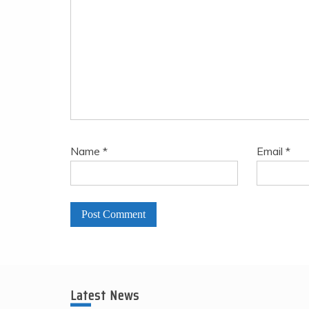
Name
*
Email
*
A
l
t
Latest News
e