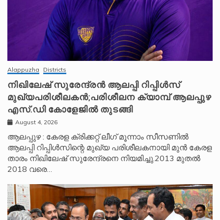
Alappuzha
Districts
നിഖിലേഷ് സുരേന്ദ്രൻ ആലപ്പി റിപ്പിൾസ്
മുഖ്യപരിശീലകൻ;പരിശീലന ക്യാമ്പ് ആലപ്പുഴ
എസ്.ഡി കോളേജിൽ തുടങ്ങി
August 4, 2026
ആലപ്പുഴ : കേരള ക്രിക്കറ്റ് ലീ​ഗ് മൂന്നാം സീസണിൽ
ആലപ്പി റിപ്പിൾസിന്റെ മുഖ്യ പരിശീലകനായി മുൻ കേരള
താരം നിഖിലേഷ് സുരേന്ദ്രനെ നിയമിച്ചു.2013 മുതൽ
2018 വരെ…