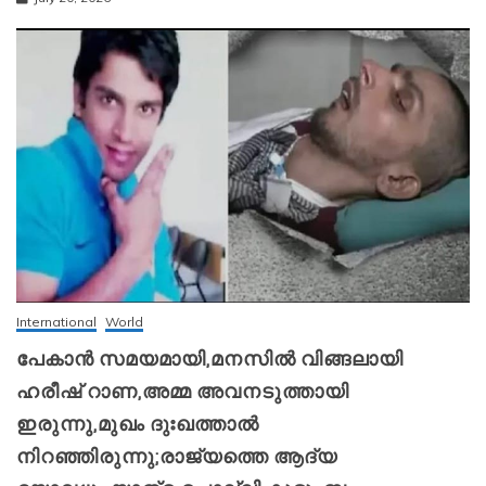
International
World
പേകാൻ സമയമായി,മനസിൽ വിങ്ങലായി
ഹരീഷ് റാണ,അമ്മ അവനടുത്തായി
ഇരുന്നു,മുഖം ദുഃഖത്താൽ
നിറഞ്ഞിരുന്നു;രാജ്യത്തെ ആദ്യ