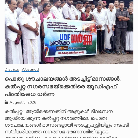
Districts
Wayanad
പൊതു ശൗചാലയങ്ങൾ അടച്ചിട്ട് മാസങ്ങൾ;
കൽപ്പറ്റ നഗരസഭയ്‌ക്കെതിരെ യുഡിഎഫ്
പ്രതിഷേധ ധർണ
August 3, 2026
കൽപ്പറ്റ : ആയിരക്കണക്കിന് ആളുകൾ ദിവസേന
ആശ്രയിക്കുന്ന കൽപ്പറ്റ നഗരത്തിലെ പൊതു
ശൗചാലയങ്ങൾ മാസങ്ങളായി അടച്ചുപൂട്ടിയിട്ടും നടപടി
സ്വീകരിക്കാത്ത നഗരസഭ ഭരണസമിതിയുടെ