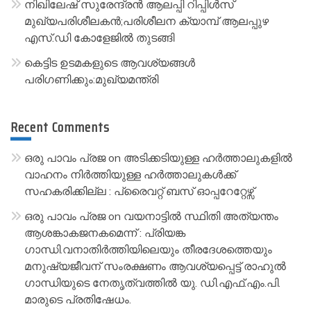
നിഖിലേഷ് സുരേന്ദ്രൻ ആലപ്പി റിപ്പിൾസ്
മുഖ്യപരിശീലകൻ;പരിശീലന ക്യാമ്പ് ആലപ്പുഴ
എസ്.ഡി കോളേജിൽ തുടങ്ങി
കെട്ടിട ഉടമകളുടെ ആവശ്യങ്ങൾ
പരിഗണിക്കും:മുഖ്യമന്ത്രി
Recent Comments
ഒരു പാവം പ്രജ
on
അടിക്കടിയുള്ള ഹർത്താലുകളിൽ
വാഹനം നിർത്തിയുള്ള ഹർത്താലുകൾക്ക്
സഹകരിക്കില്ല : പ്രൈവറ്റ് ബസ് ഓപ്പറേറ്റേഴ്സ്
ഒരു പാവം പ്രജ
on
വയനാട്ടിൽ സ്ഥിതി അത്യന്തം
ആശങ്കാകജനകമെന്ന് : പ്രിയങ്ക
ഗാന്ധി.വനാതിർത്തിയിലെയും തീരദേശത്തെയും
മനുഷ്യജീവന് സംരക്ഷണം ആവശ്യപ്പെട്ട് രാഹുൽ
ഗാന്ധിയുടെ നേതൃത്വത്തിൽ യു. ഡി.എഫ്.എം.പി.
മാരുടെ പ്രതിഷേധം.