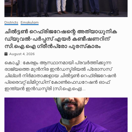
Districts
Ernakulam
ചിൽട്ടൺ റെഫ്രിജറേഷന്റെ അത്യാധുനിക
ഡ്യുവൽ-പർപ്പസ് എയർ കണ്ടീഷണറിന്
സി.ഐ.ഐ ഗ്രീൻപ്രോ പുരസ്‌കാരം
August 4, 2026
കൊച്ചി : കേരളം ആസ്ഥാനമായി പ്രവർത്തിക്കുന്ന
രാജ്യത്തെ മുൻനിര ഇൻഡസ്ട്രിയൽ പ്രോസസ്
ചില്ലർ നിർമാതാക്കളായ ചിൽട്ടൺ റെഫ്രിജറേഷൻ
പ്രൈവറ്റ് ലിമിറ്റഡിന് കോൺഫെഡറേഷൻ ഓഫ്
ഇന്ത്യൻ ഇൻഡസ്ട്രി (സി.ഐ.ഐ)…