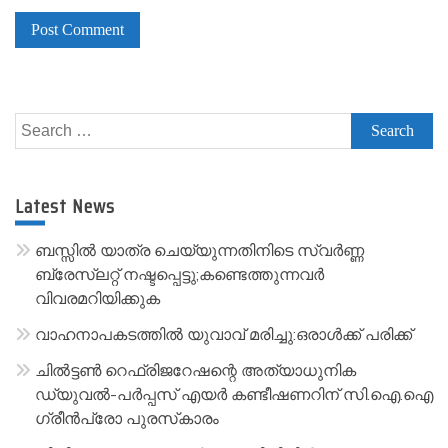
A
l
Search
t
for:
e
r
Latest News
n
a
ബസ്സിൽ യാത്ര ചെയ്യുന്നതിനിടെ സ്വർണ്ണ
t
ബ്രേസ്‌ലറ്റ് നഷ്ടപ്പെട്ടു;കണ്ടെത്തുന്നവർ
വിവരമറിയിക്കുക
i
v
വാഹനാപകടത്തിൽ യുവാവ് മരിച്ചു:ഒരാൾക്ക് പരിക്ക്
e
ചിൽട്ടൺ റെഫ്രിജറേഷന്റെ അത്യാധുനിക
:
ഡ്യുവൽ-പർപ്പസ് എയർ കണ്ടീഷണറിന് സി.ഐ.ഐ
ഗ്രീൻപ്രോ പുരസ്‌കാരം