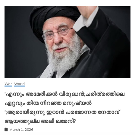
War
World
‘എന്നും അമേരിക്കന്‍ വിരുദ്ധന്‍;ചരിത്രത്തിലെ
ഏറ്റവും തിന്മ നിറഞ്ഞ മനുഷ്യന്‍
‘;ആരായിരുന്നു ഇറാന്‍ പരമോന്നത നേതാവ്
ആയത്തുല്ല അലി ഖമേനി?
March 1, 2026