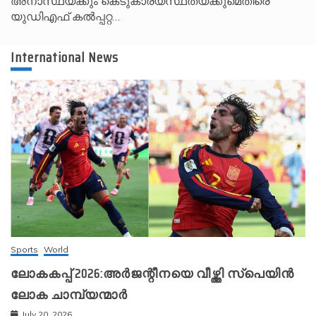
അനാസ്ഥയ്ക്കും കെടുകാര്യസ്ഥതയ്ക്കുമെതിരെ
യുഡിഎഫ് കൽപ്പറ്റ…
International News
Sports
World
ലോകകപ്പ് 2026:അർജന്റീനയെ വീഴ്ത്തി സ്‌പെയിൻ
ലോക ചാമ്പ്യന്മാർ
July 20, 2026