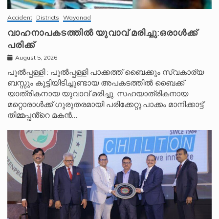
Accident
Districts
Wayanad
വാഹനാപകടത്തിൽ യുവാവ് മരിച്ചു:ഒരാൾക്ക്
പരിക്ക്
August 5, 2026
പുൽപ്പള്ളി : പുൽപ്പള്ളി പാക്കത്ത് ബൈക്കും സ്വകാര്യ
ബസ്സും കൂട്ടിയിടിച്ചുണ്ടായ അപകടത്തിൽ ബൈക്ക്
യാത്രികനായ യുവാവ് മരിച്ചു. സഹയാത്രികനായ
മറ്റൊരാൾക്ക് ഗുരുതരമായി പരിക്കേറ്റു.പാക്കം മാനിക്കാട്ട്
തിമ്മപ്പൻ്റെ മകൻ…