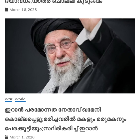
ദയാവധം,യാത്ര ചൊല്ലി കുടുംബം
March 16, 2026
War
World
ഇറാന്‍ പരമോന്നത നേതാവ് ഖമേനി
കൊല്ലപ്പെട്ടു;മരിച്ചവരിൽ മകളും മരുമകനും
പേരക്കുട്ടിയും;സ്ഥിരീകരിച്ച് ഇറാന്‍
March 1, 2026