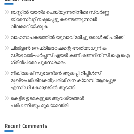
n
a
ബസ്സിൽ യാത്ര ചെയ്യുന്നതിനിടെ സ്വർണ്ണ
t
ബ്രേസ്‌ലറ്റ് നഷ്ടപ്പെട്ടു;കണ്ടെത്തുന്നവർ
വിവരമറിയിക്കുക
i
v
വാഹനാപകടത്തിൽ യുവാവ് മരിച്ചു:ഒരാൾക്ക് പരിക്ക്
e
ചിൽട്ടൺ റെഫ്രിജറേഷന്റെ അത്യാധുനിക
:
ഡ്യുവൽ-പർപ്പസ് എയർ കണ്ടീഷണറിന് സി.ഐ.ഐ
ഗ്രീൻപ്രോ പുരസ്‌കാരം
നിഖിലേഷ് സുരേന്ദ്രൻ ആലപ്പി റിപ്പിൾസ്
മുഖ്യപരിശീലകൻ;പരിശീലന ക്യാമ്പ് ആലപ്പുഴ
എസ്.ഡി കോളേജിൽ തുടങ്ങി
കെട്ടിട ഉടമകളുടെ ആവശ്യങ്ങൾ
പരിഗണിക്കും:മുഖ്യമന്ത്രി
Recent Comments