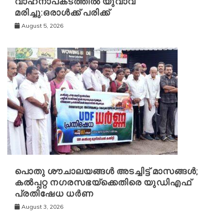
വാഹനാപകടത്തിൽ യുവാവ്
മരിച്ചു:ഒരാൾക്ക് പരിക്ക്
August 5, 2026
പൊതു ശൗചാലയങ്ങൾ അടച്ചിട്ട് മാസങ്ങൾ;
കൽപ്പറ്റ നഗരസഭയ്‌ക്കെതിരെ യുഡിഎഫ്
പ്രതിഷേധ ധർണ
August 3, 2026