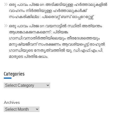
ഒരു പാവം പ്രജ
on
അടിക്കടിയുള്ള ഹർത്താലുകളിൽ
വാഹനം നിർത്തിയുള്ള ഹർത്താലുകൾക്ക്
സഹകരിക്കില്ല : പ്രൈവറ്റ് ബസ് ഓപ്പറേറ്റേഴ്സ്
ഒരു പാവം പ്രജ
on
വയനാട്ടിൽ സ്ഥിതി അത്യന്തം
ആശങ്കാകജനകമെന്ന് : പ്രിയങ്ക
ഗാന്ധി.വനാതിർത്തിയിലെയും തീരദേശത്തെയും
മനുഷ്യജീവന് സംരക്ഷണം ആവശ്യപ്പെട്ട് രാഹുൽ
ഗാന്ധിയുടെ നേതൃത്വത്തിൽ യു. ഡി.എഫ്.എം.പി.
മാരുടെ പ്രതിഷേധം.
Categories
Categories
Archives