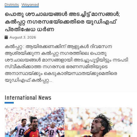
Districts
Wayanad
പൊതു ശൗചാലയങ്ങൾ അടച്ചിട്ട് മാസങ്ങൾ;
കൽപ്പറ്റ നഗരസഭയ്‌ക്കെതിരെ യുഡിഎഫ്
പ്രതിഷേധ ധർണ
August 3, 2026
കൽപ്പറ്റ : ആയിരക്കണക്കിന് ആളുകൾ ദിവസേന
ആശ്രയിക്കുന്ന കൽപ്പറ്റ നഗരത്തിലെ പൊതു
ശൗചാലയങ്ങൾ മാസങ്ങളായി അടച്ചുപൂട്ടിയിട്ടും നടപടി
സ്വീകരിക്കാത്ത നഗരസഭ ഭരണസമിതിയുടെ
അനാസ്ഥയ്ക്കും കെടുകാര്യസ്ഥതയ്ക്കുമെതിരെ
യുഡിഎഫ് കൽപ്പറ്റ…
International News