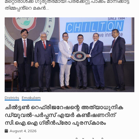
മറ്റൊരാൾക്ക് ഗുരുതരമായി പരിക്കേറ്റു.പാക്കം മാനിക്കാട്ട്
തിമ്മപ്പൻ്റെ മകൻ…
Districts
Ernakulam
ചിൽട്ടൺ റെഫ്രിജറേഷന്റെ അത്യാധുനിക
ഡ്യുവൽ-പർപ്പസ് എയർ കണ്ടീഷണറിന്
സി.ഐ.ഐ ഗ്രീൻപ്രോ പുരസ്‌കാരം
August 4, 2026