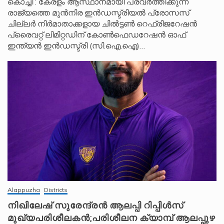
കൊച്ചി : കേരളം ആസ്ഥാനമായി പ്രവർത്തിക്കുന്ന
രാജ്യത്തെ മുൻനിര ഇൻഡസ്ട്രിയൽ പ്രോസസ്
ചില്ലർ നിർമാതാക്കളായ ചിൽട്ടൺ റെഫ്രിജറേഷൻ
പ്രൈവറ്റ് ലിമിറ്റഡിന് കോൺഫെഡറേഷൻ ഓഫ്
ഇന്ത്യൻ ഇൻഡസ്ട്രി (സി.ഐ.ഐ)…
Alappuzha
Districts
നിഖിലേഷ് സുരേന്ദ്രൻ ആലപ്പി റിപ്പിൾസ്
മുഖ്യപരിശീലകൻ;പരിശീലന ക്യാമ്പ് ആലപ്പുഴ