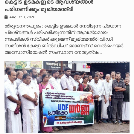
കെട്ടിട ഉടമകളുടെ ആവശ്യങ്ങൾ
പരിഗണിക്കും:മുഖ്യമന്ത്രി
August 3, 2026
തിരുവനന്തപുരം : കെട്ടിട ഉടമകൾ നേരിടുന്ന പ്രധാന
പ്രശ്‌നങ്ങൾ പരിഹരിക്കുന്നതിന് ആവശ്യമായ
നടപടികൾ സ്വീകരിക്കുമെന്ന് മുഖ്യമന്ത്രി വി.ഡി.
സതീശൻ.കേരള ബിൽഡിംഗ് ഓണേഴ്‌സ് വെൽഫെയർ
അസോസിയേഷൻ സംസ്ഥാന നേതൃത്വം…