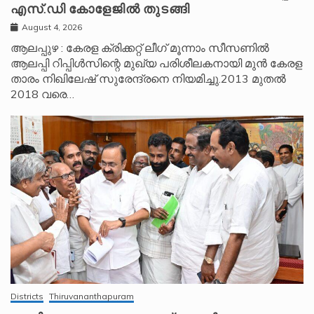
എസ്.ഡി കോളേജിൽ തുടങ്ങി
August 4, 2026
ആലപ്പുഴ : കേരള ക്രിക്കറ്റ് ലീ​ഗ് മൂന്നാം സീസണിൽ
ആലപ്പി റിപ്പിൾസിന്റെ മുഖ്യ പരിശീലകനായി മുൻ കേരള
താരം നിഖിലേഷ് സുരേന്ദ്രനെ നിയമിച്ചു.2013 മുതൽ
2018 വരെ…
Districts
Thiruvananthapuram