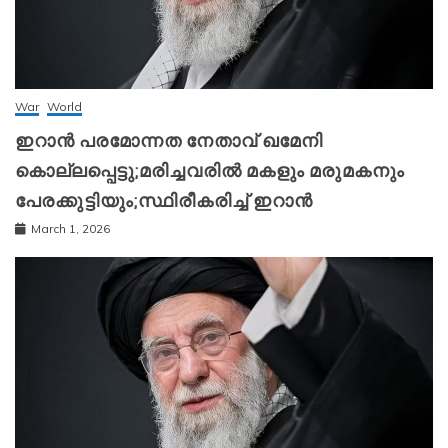
War
World
ഇറാന്‍ പരമോന്നത നേതാവ് ഖമേനി
കൊല്ലപ്പെട്ടു;മരിച്ചവരിൽ മകളും മരുമകനും
പേരക്കുട്ടിയും;സ്ഥിരീകരിച്ച് ഇറാന്‍
March 1, 2026