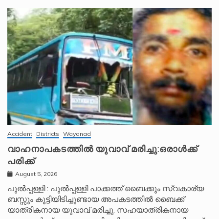
Accident
Districts
Wayanad
വാഹനാപകടത്തിൽ യുവാവ് മരിച്ചു:ഒരാൾക്ക്
പരിക്ക്
August 5, 2026
പുൽപ്പള്ളി : പുൽപ്പള്ളി പാക്കത്ത് ബൈക്കും സ്വകാര്യ
ബസ്സും കൂട്ടിയിടിച്ചുണ്ടായ അപകടത്തിൽ ബൈക്ക്
യാത്രികനായ യുവാവ് മരിച്ചു. സഹയാത്രികനായ