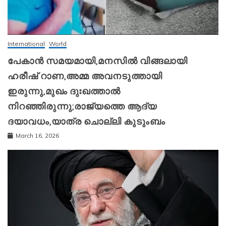
International
World
പേകാൻ സമയമായി,മനസിൽ വിങ്ങലായി
ഹരീഷ് റാണ,അമ്മ അവനടുത്തായി
ഇരുന്നു,മുഖം ദുഃഖത്താൽ
നിറഞ്ഞിരുന്നു;രാജ്യത്തെ ആദ്യ
ദയാവധം,യാത്ര ചൊല്ലി കുടുംബം
March 16, 2026