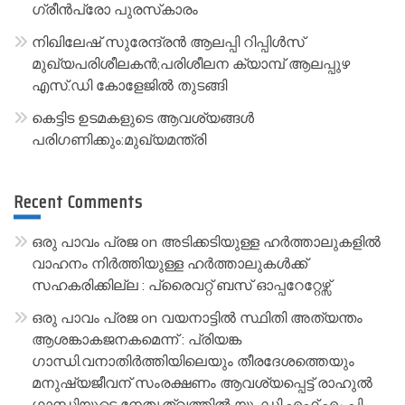
ഗ്രീൻപ്രോ പുരസ്‌കാരം
നിഖിലേഷ് സുരേന്ദ്രൻ ആലപ്പി റിപ്പിൾസ്
മുഖ്യപരിശീലകൻ;പരിശീലന ക്യാമ്പ് ആലപ്പുഴ
എസ്.ഡി കോളേജിൽ തുടങ്ങി
കെട്ടിട ഉടമകളുടെ ആവശ്യങ്ങൾ
പരിഗണിക്കും:മുഖ്യമന്ത്രി
Recent Comments
ഒരു പാവം പ്രജ
on
അടിക്കടിയുള്ള ഹർത്താലുകളിൽ
വാഹനം നിർത്തിയുള്ള ഹർത്താലുകൾക്ക്
സഹകരിക്കില്ല : പ്രൈവറ്റ് ബസ് ഓപ്പറേറ്റേഴ്സ്
ഒരു പാവം പ്രജ
on
വയനാട്ടിൽ സ്ഥിതി അത്യന്തം
ആശങ്കാകജനകമെന്ന് : പ്രിയങ്ക
ഗാന്ധി.വനാതിർത്തിയിലെയും തീരദേശത്തെയും
മനുഷ്യജീവന് സംരക്ഷണം ആവശ്യപ്പെട്ട് രാഹുൽ
ഗാന്ധിയുടെ നേതൃത്വത്തിൽ യു. ഡി.എഫ്.എം.പി.