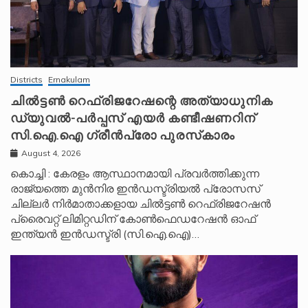
Districts
Ernakulam
ചിൽട്ടൺ റെഫ്രിജറേഷന്റെ അത്യാധുനിക
ഡ്യുവൽ-പർപ്പസ് എയർ കണ്ടീഷണറിന്
സി.ഐ.ഐ ഗ്രീൻപ്രോ പുരസ്‌കാരം
August 4, 2026
കൊച്ചി : കേരളം ആസ്ഥാനമായി പ്രവർത്തിക്കുന്ന
രാജ്യത്തെ മുൻനിര ഇൻഡസ്ട്രിയൽ പ്രോസസ്
ചില്ലർ നിർമാതാക്കളായ ചിൽട്ടൺ റെഫ്രിജറേഷൻ
പ്രൈവറ്റ് ലിമിറ്റഡിന് കോൺഫെഡറേഷൻ ഓഫ്
ഇന്ത്യൻ ഇൻഡസ്ട്രി (സി.ഐ.ഐ)…