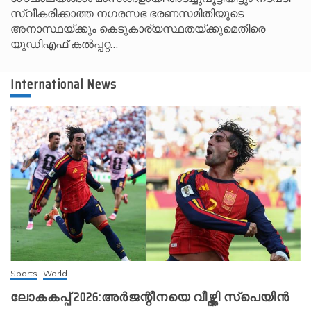
സ്വീകരിക്കാത്ത നഗരസഭ ഭരണസമിതിയുടെ
അനാസ്ഥയ്ക്കും കെടുകാര്യസ്ഥതയ്ക്കുമെതിരെ
യുഡിഎഫ് കൽപ്പറ്റ…
International News
Sports
World
ലോകകപ്പ് 2026:അർജന്റീനയെ വീഴ്ത്തി സ്‌പെയിൻ