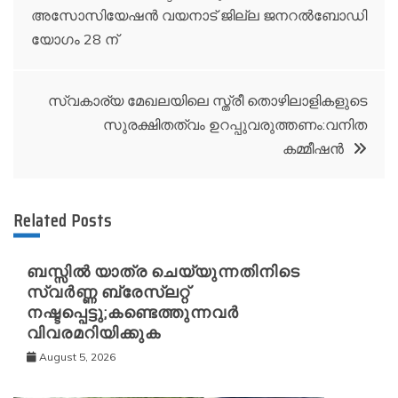
അസോസിയേഷൻ വയനാട് ജില്ല ജനറൽബോഡി
navigation
യോഗം 28 ന്
സ്വകാര്യ മേഖലയിലെ സ്ത്രീ തൊഴിലാളികളുടെ
സുരക്ഷിതത്വം ഉറപ്പുവരുത്തണം:വനിത
കമ്മീഷൻ
Related Posts
ബസ്സിൽ യാത്ര ചെയ്യുന്നതിനിടെ
സ്വർണ്ണ ബ്രേസ്‌ലറ്റ്
നഷ്ടപ്പെട്ടു;കണ്ടെത്തുന്നവർ
വിവരമറിയിക്കുക
August 5, 2026