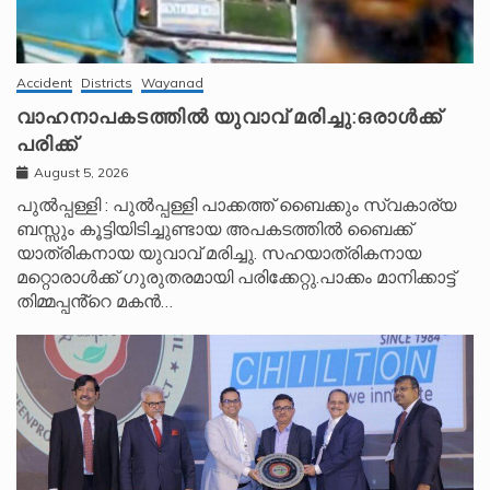
Accident
Districts
Wayanad
വാഹനാപകടത്തിൽ യുവാവ് മരിച്ചു:ഒരാൾക്ക്
പരിക്ക്
August 5, 2026
പുൽപ്പള്ളി : പുൽപ്പള്ളി പാക്കത്ത് ബൈക്കും സ്വകാര്യ
ബസ്സും കൂട്ടിയിടിച്ചുണ്ടായ അപകടത്തിൽ ബൈക്ക്
യാത്രികനായ യുവാവ് മരിച്ചു. സഹയാത്രികനായ
മറ്റൊരാൾക്ക് ഗുരുതരമായി പരിക്കേറ്റു.പാക്കം മാനിക്കാട്ട്
തിമ്മപ്പൻ്റെ മകൻ…