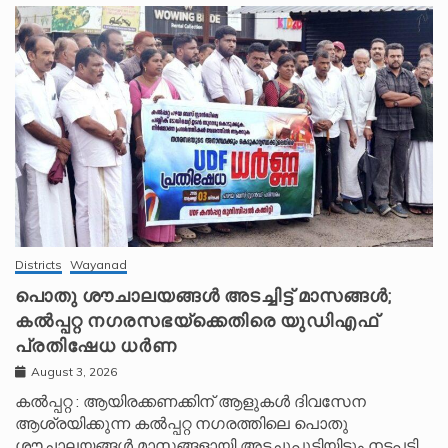
Districts
Wayanad
പൊതു ശൗചാലയങ്ങൾ അടച്ചിട്ട് മാസങ്ങൾ;
കൽപ്പറ്റ നഗരസഭയ്‌ക്കെതിരെ യുഡിഎഫ്
പ്രതിഷേധ ധർണ
August 3, 2026
കൽപ്പറ്റ : ആയിരക്കണക്കിന് ആളുകൾ ദിവസേന
ആശ്രയിക്കുന്ന കൽപ്പറ്റ നഗരത്തിലെ പൊതു
ശൗചാലയങ്ങൾ മാസങ്ങളായി അടച്ചുപൂട്ടിയിട്ടും നടപടി