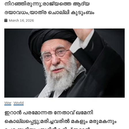
നിറഞ്ഞിരുന്നു;രാജ്യത്തെ ആദ്യ
ദയാവധം,യാത്ര ചൊല്ലി കുടുംബം
March 16, 2026
War
World
ഇറാന്‍ പരമോന്നത നേതാവ് ഖമേനി
കൊല്ലപ്പെട്ടു;മരിച്ചവരിൽ മകളും മരുമകനും