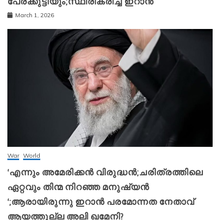
പേരക്കുട്ടിയും;സ്ഥിരീകരിച്ച് ഇറാന്‍
March 1, 2026
War
World
‘എന്നും അമേരിക്കന്‍ വിരുദ്ധന്‍;ചരിത്രത്തിലെ
ഏറ്റവും തിന്മ നിറഞ്ഞ മനുഷ്യന്‍
‘;ആരായിരുന്നു ഇറാന്‍ പരമോന്നത നേതാവ്
ആയത്തുല്ല അലി ഖമേനി?