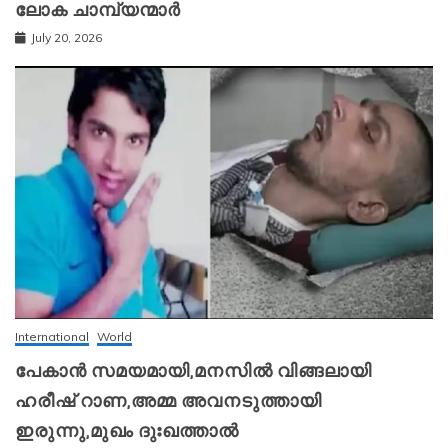
ലോക ചാമ്പ്യന്മാർ
July 20, 2026
International
World
പേകാൻ സമയമായി,മനസിൽ വിങ്ങലായി
ഹരീഷ് റാണ,അമ്മ അവനടുത്തായി
ഇരുന്നു,മുഖം ദുഃഖത്താൽ