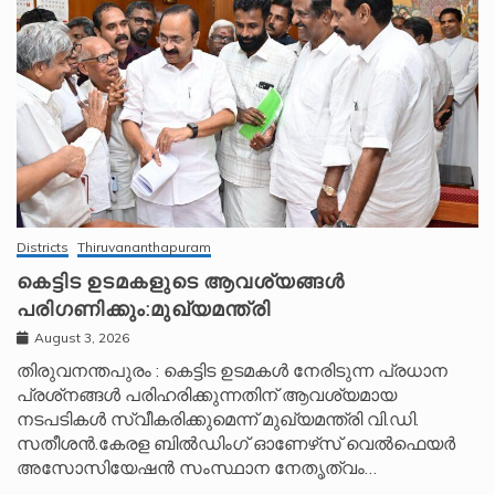
Districts
Thiruvananthapuram
കെട്ടിട ഉടമകളുടെ ആവശ്യങ്ങൾ
പരിഗണിക്കും:മുഖ്യമന്ത്രി
August 3, 2026
തിരുവനന്തപുരം : കെട്ടിട ഉടമകൾ നേരിടുന്ന പ്രധാന
പ്രശ്‌നങ്ങൾ പരിഹരിക്കുന്നതിന് ആവശ്യമായ
നടപടികൾ സ്വീകരിക്കുമെന്ന് മുഖ്യമന്ത്രി വി.ഡി.
സതീശൻ.കേരള ബിൽഡിംഗ് ഓണേഴ്‌സ് വെൽഫെയർ
അസോസിയേഷൻ സംസ്ഥാന നേതൃത്വം…