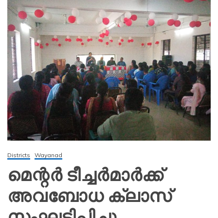
Districts
Wayanad
മെന്റർ ടീച്ചർമാർക്ക്
അവബോധ ക്ലാസ്
സംഘടിപ്പിച്ചു