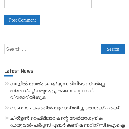
A
l
Search
t
for:
e
r
Latest News
n
a
ബസ്സിൽ യാത്ര ചെയ്യുന്നതിനിടെ സ്വർണ്ണ
t
ബ്രേസ്‌ലറ്റ് നഷ്ടപ്പെട്ടു;കണ്ടെത്തുന്നവർ
വിവരമറിയിക്കുക
i
v
വാഹനാപകടത്തിൽ യുവാവ് മരിച്ചു:ഒരാൾക്ക് പരിക്ക്
e
ചിൽട്ടൺ റെഫ്രിജറേഷന്റെ അത്യാധുനിക
:
ഡ്യുവൽ-പർപ്പസ് എയർ കണ്ടീഷണറിന് സി.ഐ.ഐ