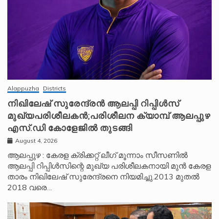
Alappuzha
Districts
നിഖിലേഷ് സുരേന്ദ്രൻ ആലപ്പി റിപ്പിൾസ്
മുഖ്യപരിശീലകൻ;പരിശീലന ക്യാമ്പ് ആലപ്പുഴ
എസ്.ഡി കോളേജിൽ തുടങ്ങി
August 4, 2026
ആലപ്പുഴ : കേരള ക്രിക്കറ്റ് ലീ​ഗ് മൂന്നാം സീസണിൽ
ആലപ്പി റിപ്പിൾസിന്റെ മുഖ്യ പരിശീലകനായി മുൻ കേരള
താരം നിഖിലേഷ് സുരേന്ദ്രനെ നിയമിച്ചു.2013 മുതൽ
2018 വരെ…