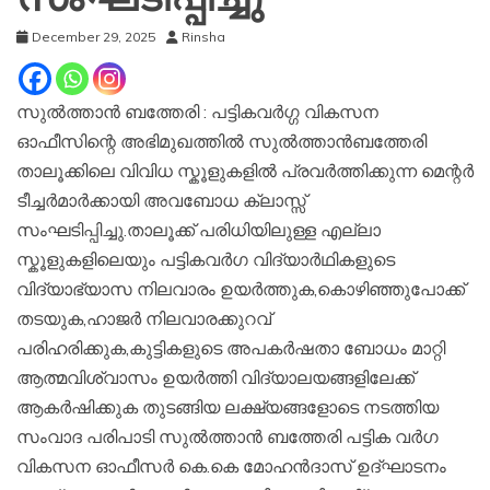
December 29, 2025
Rinsha
സുൽത്താൻ ബത്തേരി : പട്ടികവർഗ്ഗ വികസന
ഓഫീസിന്റെ അഭിമുഖത്തിൽ സുൽത്താൻബത്തേരി
താലൂക്കിലെ വിവിധ സ്കൂളുകളിൽ പ്രവർത്തിക്കുന്ന മെന്റർ
ടീച്ചർമാർക്കായി അവബോധ ക്ലാസ്സ്
സംഘടിപ്പിച്ചു.താലൂക്ക് പരിധിയിലുള്ള എല്ലാ
സ്കൂളുകളിലെയും പട്ടികവർഗ വിദ്യാർഥികളുടെ
വിദ്യാഭ്യാസ നിലവാരം ഉയർത്തുക,കൊഴിഞ്ഞുപോക്ക്
തടയുക,ഹാജർ നിലവാരക്കുറവ്
പരിഹരിക്കുക,കുട്ടികളുടെ അപകർഷതാ ബോധം മാറ്റി
ആത്മവിശ്വാസം ഉയർത്തി വിദ്യാലയങ്ങളിലേക്ക്
ആകർഷിക്കുക തുടങ്ങിയ ലക്ഷ്യങ്ങളോടെ നടത്തിയ
സംവാദ പരിപാടി സുൽത്താൻ ബത്തേരി പട്ടിക വർഗ
വികസന ഓഫീസർ കെ.കെ മോഹൻദാസ് ഉദ്ഘാടനം