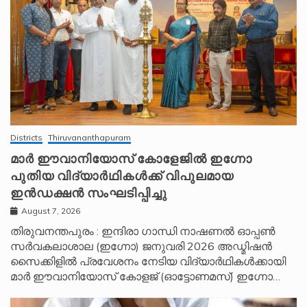
Districts
Thiruvananthapuram
മാർ ഈവാനിയോസ് കോളേജിൽ ഇഗ്നോ
പുതിയ വിദ്യാർഥികൾക്ക് വിപുലമായ
ഇൻഡക്ഷൻ സംഘടിപ്പിച്ചു
August 7, 2026
തിരുവനന്തപുരം : ഇന്ദിരാ ഗാന്ധി നാഷണൽ ഓപ്പൺ
സർവകലാശാല (ഇഗ്നോ) ജനുവരി 2026 അഡ്മിഷൻ
സൈക്കിളിൽ പ്രവേശനം നേടിയ വിദ്യാർഥികൾക്കായി
മാർ ഈവാനിയോസ് കോളജ് (ഓട്ടോണമസ്) ഇഗ്നോ…