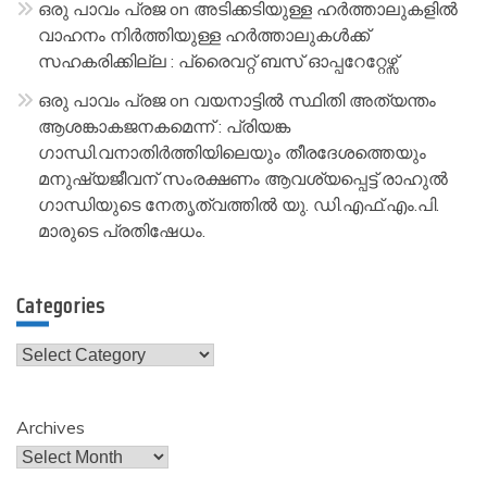
ഒരു പാവം പ്രജ
on
അടിക്കടിയുള്ള ഹർത്താലുകളിൽ
വാഹനം നിർത്തിയുള്ള ഹർത്താലുകൾക്ക്
സഹകരിക്കില്ല : പ്രൈവറ്റ് ബസ് ഓപ്പറേറ്റേഴ്സ്
ഒരു പാവം പ്രജ
on
വയനാട്ടിൽ സ്ഥിതി അത്യന്തം
ആശങ്കാകജനകമെന്ന് : പ്രിയങ്ക
ഗാന്ധി.വനാതിർത്തിയിലെയും തീരദേശത്തെയും
മനുഷ്യജീവന് സംരക്ഷണം ആവശ്യപ്പെട്ട് രാഹുൽ
ഗാന്ധിയുടെ നേതൃത്വത്തിൽ യു. ഡി.എഫ്.എം.പി.
മാരുടെ പ്രതിഷേധം.
Categories
Categories
Archives