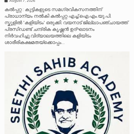
August 7, 2026
കൽപ്പറ്റ : കുട്ടികളുടെ സമഗ്രവികസനത്തിന്
പ്രാധാന്യം നൽകി കൽപ്പറ്റ എച്ച്.ഐ.എം.യു.പി.
സ്കൂ‌ളിൽ 'കളിയിടം' ഒരുക്കി. വയനാട് ജില്ലാപഞ്ചായത്ത്
പ്രസിഡണ്ട് ചന്ദ്രിക കൃഷ്ണൻ ഉദ്ഘാടനം
നിർവഹിച്ചു.വിദ്യാലയത്തിലെ കളിയിടം
ശാരീരികക്ഷമതയ്‌ക്കൊപ്പം…