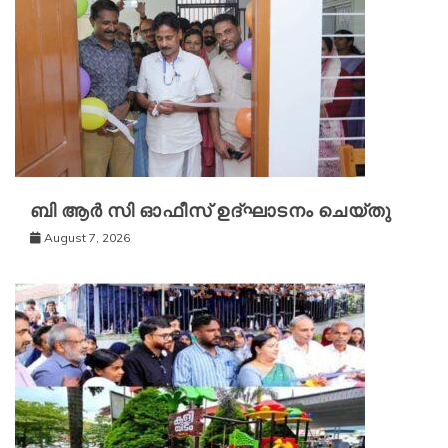
ബി ആർ സി ഓഫീസ് ഉദ്ഘാടനം ചെയ്തു
August 7, 2026