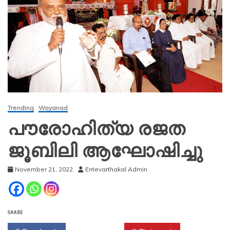
Trending
Wayanad
പൗരോഹിത്യ രജത
ജൂബിലി ആഘോഷിച്ചു
November 21, 2022
Entevarthakal Admin
SHARE