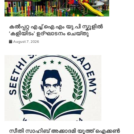
കൽപ്പറ്റ എച്ച്.ഐ.എം യു.പി സ്കൂ‌ളിൽ
‘കളിയിടം’ ഉദ്ഘാടനം ചെയ്തു
August 7, 2026
സീതി സാഹിബ് അക്കാദമി യൂത്ത് ഐക്കൺ