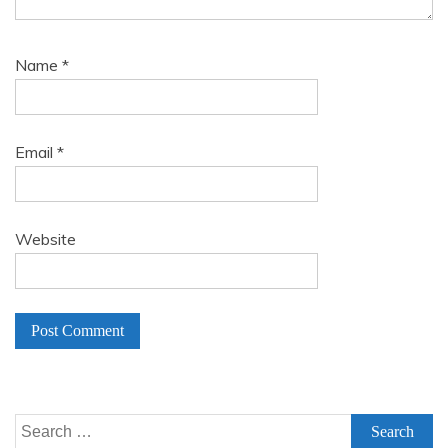
Name
*
Email
*
Website
A
l
Search
t