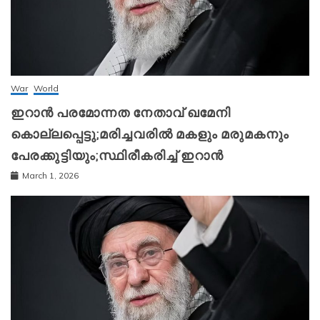
War
World
ഇറാന്‍ പരമോന്നത നേതാവ് ഖമേനി
കൊല്ലപ്പെട്ടു;മരിച്ചവരിൽ മകളും മരുമകനും
പേരക്കുട്ടിയും;സ്ഥിരീകരിച്ച് ഇറാന്‍
March 1, 2026