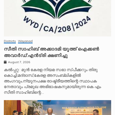
Districts
Wayanad
സീതി സാഹിബ് അക്കാദമി യൂത്ത് ഐക്കൺ
അവാർഡ്:എൻട്രി ക്ഷണിച്ചു
August 7, 2026
കൽപ്പറ്റ : മുൻ കേരള നിയമ സഭാ സ്പീക്കറും തിരു
കൊച്ചി,മദ്രാസ്,കേരള അസംബ്ലികളിൽ
അംഗവും,ന്യൂനപക്ഷ രാഷ്ട്രീയത്തിന്റെ സ്ഥാപക
നേതാവും പ്രമുഖ അഭിഭാഷകനുമായിരുന്ന കെ എം
സീതി സാഹിബിന്റെ…