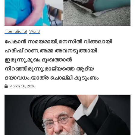
International
World
പേകാൻ സമയമായി,മനസിൽ വിങ്ങലായി
ഹരീഷ് റാണ,അമ്മ അവനടുത്തായി
ഇരുന്നു,മുഖം ദുഃഖത്താൽ
നിറഞ്ഞിരുന്നു;രാജ്യത്തെ ആദ്യ
ദയാവധം,യാത്ര ചൊല്ലി കുടുംബം
March 16, 2026