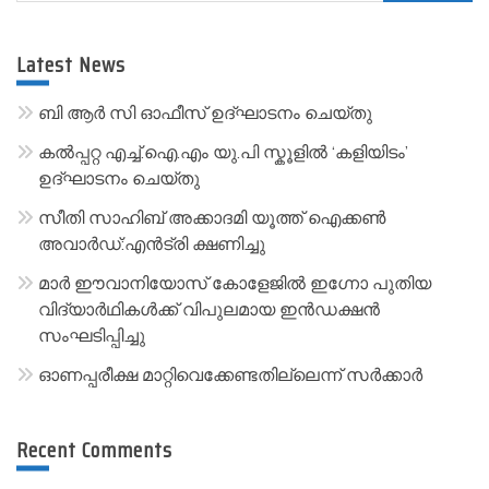
for:
e
r
Latest News
n
a
ബി ആർ സി ഓഫീസ് ഉദ്ഘാടനം ചെയ്തു
t
കൽപ്പറ്റ എച്ച്.ഐ.എം യു.പി സ്കൂ‌ളിൽ ‘കളിയിടം’
i
ഉദ്ഘാടനം ചെയ്തു
v
സീതി സാഹിബ് അക്കാദമി യൂത്ത് ഐക്കൺ
e
അവാർഡ്:എൻട്രി ക്ഷണിച്ചു
:
മാർ ഈവാനിയോസ് കോളേജിൽ ഇഗ്നോ പുതിയ
വിദ്യാർഥികൾക്ക് വിപുലമായ ഇൻഡക്ഷൻ
സംഘടിപ്പിച്ചു
ഓണപ്പരീക്ഷ മാറ്റിവെക്കേണ്ടതില്ലെന്ന് സർക്കാർ
Recent Comments