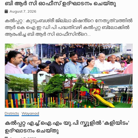
ബി ആർ സി ഓഫീസ് ഉദ്ഘാടനം ചെയ്തു
August 7, 2026
കൽപ്പറ്റ : കുടുംബശ്രീ ജില്ലാ മിഷൻ്റെ നേതൃത്വത്തിൽ
ആർ കെ ഐ ഇ ഡി പി പദ്ധതിവഴി കൽപ്പറ്റ ബ്ലോക്കിൽ
ആരംഭിച്ച ബി ആർ സി ഓഫീസിൻ്റെ…
Districts
Wayanad
കൽപ്പറ്റ എച്ച്.ഐ.എം യു.പി സ്കൂ‌ളിൽ ‘കളിയിടം’
ഉദ്ഘാടനം ചെയ്തു