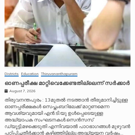
Districts
Education
Thiruvananthapuram
ഓണപ്പരീക്ഷ മാറ്റിവെക്കേണ്ടതില്ലെന്ന് സർക്കാർ
August 7, 2026
തിരുവനന്തപുരം : 13മുതൽ നടത്താൻ തീരുമാനിച്ചിട്ടുള്ള
ഓണപ്പരീക്ഷകൾ സെപ്തംബറിലേക്ക് മാറ്റണമെന്ന
ആവശ്യവുമായി എൻ.ടി.യു ഉൾപ്പെടെയുള്ള
അദ്ധ്യാപക സംഘടനകൾ.സെൻസസ്
ഡ്യൂട്ടി,മഴക്കെടുതി എന്നിവയാൽ പാഠഭാഗങ്ങൾ മുഴുവൻ
പഠിപ്പിച്ചതീർക്കാൻ കഴിഞ്ഞിട്ടില്ല.അദ്ധ്യയന വർഷം…