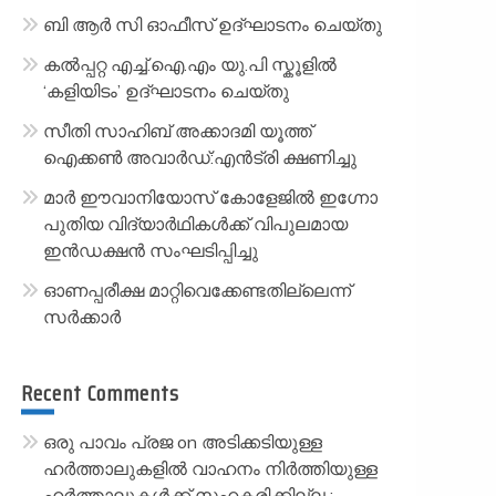
ബി ആർ സി ഓഫീസ് ഉദ്ഘാടനം ചെയ്തു
കൽപ്പറ്റ എച്ച്.ഐ.എം യു.പി സ്കൂ‌ളിൽ
‘കളിയിടം’ ഉദ്ഘാടനം ചെയ്തു
സീതി സാഹിബ് അക്കാദമി യൂത്ത്
ഐക്കൺ അവാർഡ്:എൻട്രി ക്ഷണിച്ചു
മാർ ഈവാനിയോസ് കോളേജിൽ ഇഗ്നോ
പുതിയ വിദ്യാർഥികൾക്ക് വിപുലമായ
ഇൻഡക്ഷൻ സംഘടിപ്പിച്ചു
ഓണപ്പരീക്ഷ മാറ്റിവെക്കേണ്ടതില്ലെന്ന്
സർക്കാർ
Recent Comments
ഒരു പാവം പ്രജ
on
അടിക്കടിയുള്ള
ഹർത്താലുകളിൽ വാഹനം നിർത്തിയുള്ള
ഹർത്താലുകൾക്ക് സഹകരിക്കില്ല :