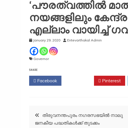
‘പൗരത്വത്തില്‍ മാ
നയങ്ങളിലും കേന്ദ്രത
എല്ലാം വായിച്ച് ഗവര
January 29, 2020
Entevarthakal Admin
Governor
SHARE
Facebook
Twitter
Pinterest
Post
തിരുവനന്തപുരം നഗരസഭയിൽ നാലു
ജനകീയ പദ്ധതികൾക്ക് തുടക്കം