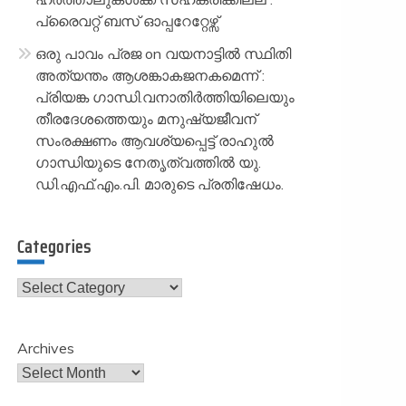
പ്രൈവറ്റ് ബസ് ഓപ്പറേറ്റേഴ്സ്
ഒരു പാവം പ്രജ
on
വയനാട്ടിൽ സ്ഥിതി
അത്യന്തം ആശങ്കാകജനകമെന്ന് :
പ്രിയങ്ക ഗാന്ധി.വനാതിർത്തിയിലെയും
തീരദേശത്തെയും മനുഷ്യജീവന്
സംരക്ഷണം ആവശ്യപ്പെട്ട് രാഹുൽ
ഗാന്ധിയുടെ നേതൃത്വത്തിൽ യു.
ഡി.എഫ്.എം.പി. മാരുടെ പ്രതിഷേധം.
Categories
Categories
Archives