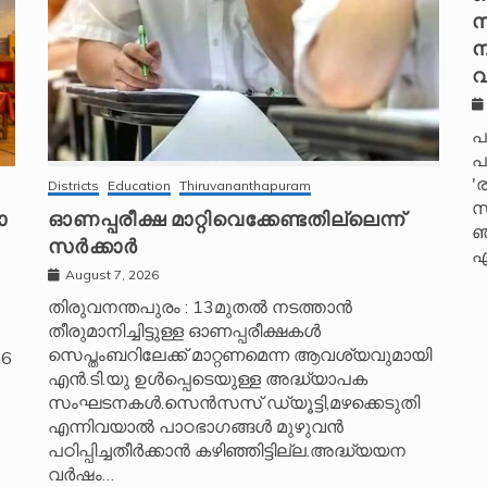
സ
ന
വ
പ
പ
'
Districts
Education
Thiruvananthapuram
സ്
ോ
ഓണപ്പരീക്ഷ മാറ്റിവെക്കേണ്ടതില്ലെന്ന്
ഞ
സർക്കാർ
എ
August 7, 2026
തിരുവനന്തപുരം : 13മുതൽ നടത്താൻ
തീരുമാനിച്ചിട്ടുള്ള ഓണപ്പരീക്ഷകൾ
സെപ്തംബറിലേക്ക് മാറ്റണമെന്ന ആവശ്യവുമായി
26
എൻ.ടി.യു ഉൾപ്പെടെയുള്ള അദ്ധ്യാപക
സംഘടനകൾ.സെൻസസ് ഡ്യൂട്ടി,മഴക്കെടുതി
എന്നിവയാൽ പാഠഭാഗങ്ങൾ മുഴുവൻ
പഠിപ്പിച്ചതീർക്കാൻ കഴിഞ്ഞിട്ടില്ല.അദ്ധ്യയന
വർഷം…