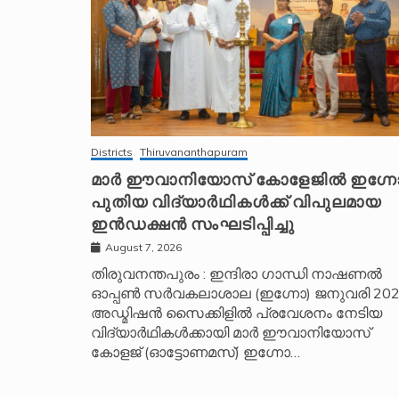
Districts
Thiruvananthapuram
മാർ ഈവാനിയോസ് കോളേജിൽ ഇഗ്ന
പുതിയ വിദ്യാർഥികൾക്ക് വിപുലമായ
ഇൻഡക്ഷൻ സംഘടിപ്പിച്ചു
August 7, 2026
തിരുവനന്തപുരം : ഇന്ദിരാ ഗാന്ധി നാഷണൽ
ഓപ്പൺ സർവകലാശാല (ഇഗ്നോ) ജനുവരി 20
അഡ്മിഷൻ സൈക്കിളിൽ പ്രവേശനം നേടിയ
വിദ്യാർഥികൾക്കായി മാർ ഈവാനിയോസ്
കോളജ് (ഓട്ടോണമസ്) ഇഗ്നോ…