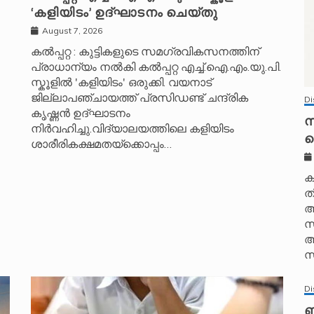
‘കളിയിടം’ ഉദ്ഘാടനം ചെയ്തു
August 7, 2026
കൽപ്പറ്റ : കുട്ടികളുടെ സമഗ്രവികസനത്തിന്
പ്രാധാന്യം നൽകി കൽപ്പറ്റ എച്ച്.ഐ.എം.യു.പി.
സ്കൂ‌ളിൽ 'കളിയിടം' ഒരുക്കി. വയനാട്
ജില്ലാപഞ്ചായത്ത് പ്രസിഡണ്ട് ചന്ദ്രിക
Di
കൃഷ്ണൻ ഉദ്ഘാടനം
സ
നിർവഹിച്ചു.വിദ്യാലയത്തിലെ കളിയിടം
ഐ
ശാരീരികക്ഷമതയ്‌ക്കൊപ്പം…
ക
ത
അ
സ
അ
സ
Di
ബ