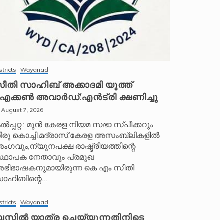
stricts
Wayanad
ീതി സാഹിബ് അക്കാദമി യൂത്ത്
ക്കൺ അവാർഡ്:എൻട്രി ക്ഷണിച്ചു
August 7, 2026
ൽപ്പറ്റ : മുൻ കേരള നിയമ സഭാ സ്പീക്കറും
ിരു കൊച്ചി,മദ്രാസ്,കേരള അസംബ്ലികളിൽ
ംഗവും,ന്യൂനപക്ഷ രാഷ്ട്രീയത്തിന്റെ
്ഥാപക നേതാവും പ്രമുഖ
ഭിഭാഷകനുമായിരുന്ന കെ എം സീതി
ാഹിബിന്റെ…
stricts
Wayanad
സ്സിൽ യാത്ര ചെയ്യുന്നതിനിടെ