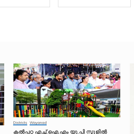
Districts
Wayanad
കൽപ്പറ്റ എച്ച്.ഐ.എം യു.പി സ്കൂ‌ളിൽ