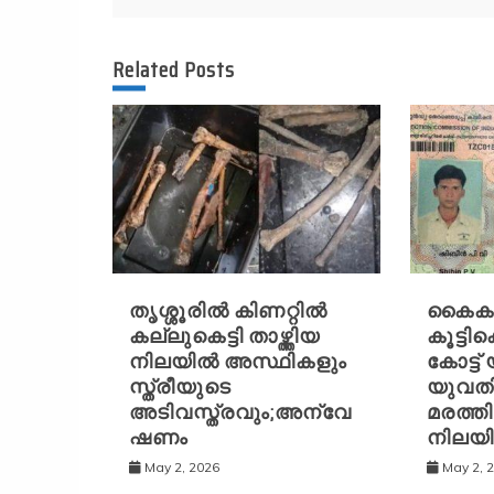
navigation
Related Posts
തൃശ്ശൂരിൽ കിണറ്റിൽ
കൈക
കല്ലുകെട്ടി താഴ്ത്തിയ
കൂട്ടിക
നിലയിൽ അസ്ഥികളും
കോട്ട്
സ്ത്രീയുടെ
യുവതി
അടിവസ്ത്രവും;അന്വേ
മരത്തി
ഷണം
നിലയ
May 2, 2026
May 2, 