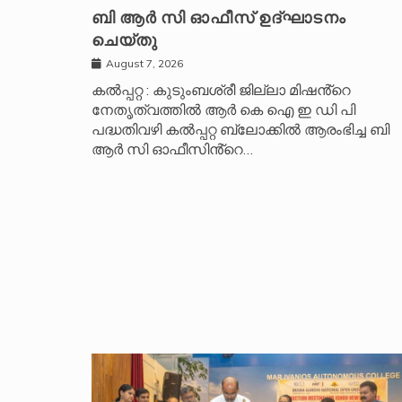
ബി ആർ സി ഓഫീസ് ഉദ്ഘാടനം
ചെയ്തു
August 7, 2026
കൽപ്പറ്റ : കുടുംബശ്രീ ജില്ലാ മിഷൻ്റെ
നേതൃത്വത്തിൽ ആർ കെ ഐ ഇ ഡി പി
പദ്ധതിവഴി കൽപ്പറ്റ ബ്ലോക്കിൽ ആരംഭിച്ച ബി
ആർ സി ഓഫീസിൻ്റെ…