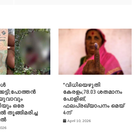
ൾ
“വിധിയെഴുതി
്കെട്ടി;പോത്തൻ
കേരളം;78.03 ശതമാനം
 യുവാവും
പോളിങ്,
യും ഒരേ
ഫലപ്രഖ്യാപനം മെയ്
ൽ തൂങ്ങിമരിച്ച
4ന്
ിൽ
April 10, 2026
2026