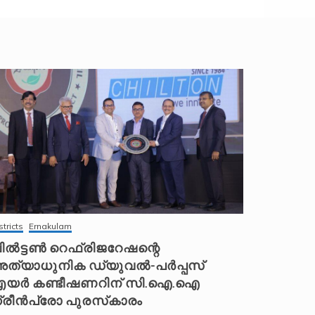
stricts
Ernakulam
ിൽട്ടൺ റെഫ്രിജറേഷന്റെ
ത്യാധുനിക ഡ്യുവൽ-പർപ്പസ്
യർ കണ്ടീഷണറിന് സി.ഐ.ഐ
്രീൻപ്രോ പുരസ്‌കാരം