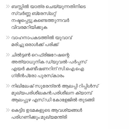
ബസ്സിൽ യാത്ര ചെയ്യുന്നതിനിടെ
സ്വർണ്ണ ബ്രേസ്‌ലറ്റ്
നഷ്ടപ്പെട്ടു;കണ്ടെത്തുന്നവർ
വിവരമറിയിക്കുക
വാഹനാപകടത്തിൽ യുവാവ്
മരിച്ചു:ഒരാൾക്ക് പരിക്ക്
ചിൽട്ടൺ റെഫ്രിജറേഷന്റെ
അത്യാധുനിക ഡ്യുവൽ-പർപ്പസ്
എയർ കണ്ടീഷണറിന് സി.ഐ.ഐ
ഗ്രീൻപ്രോ പുരസ്‌കാരം
നിഖിലേഷ് സുരേന്ദ്രൻ ആലപ്പി റിപ്പിൾസ്
മുഖ്യപരിശീലകൻ;പരിശീലന ക്യാമ്പ്
ആലപ്പുഴ എസ്.ഡി കോളേജിൽ തുടങ്ങി
കെട്ടിട ഉടമകളുടെ ആവശ്യങ്ങൾ
പരിഗണിക്കും:മുഖ്യമന്ത്രി