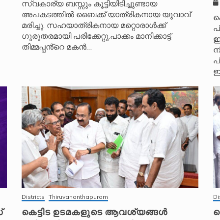
സ്വകാര്യ ബസ്സും കൂട്ടിയിടിച്ചുണ്ടായ
അപകടത്തിൽ ബൈക്ക് യാത്രികനായ യുവാവ്
ക
മരിച്ചു. സഹയാത്രികനായ മറ്റൊരാൾക്ക്
പ
ഗുരുതരമായി പരിക്കേറ്റു.പാക്കം മാനിക്കാട്ട്
ഇ
തിമ്മപ്പൻ്റെ മകൻ…
ന
പ
ഇ
Districts
Thiruvananthapuram
Di
്
കെട്ടിട ഉടമകളുടെ ആവശ്യങ്ങൾ
പ