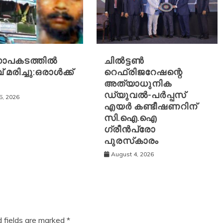
ാപകടത്തിൽ
ചിൽട്ടൺ
 മരിച്ചു:ഒരാൾക്ക്
റെഫ്രിജറേഷന്റെ
അത്യാധുനിക
ഡ്യുവൽ-പർപ്പസ്
5, 2026
എയർ കണ്ടീഷണറിന്
സി.ഐ.ഐ
ഗ്രീൻപ്രോ
പുരസ്‌കാരം
August 4, 2026
d fields are marked
*