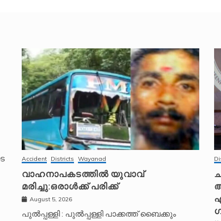
െ
Accident
Districts
Wayanad
Di
വാഹനാപകടത്തിൽ യുവാവ്
ച
മരിച്ചു:ഒരാൾക്ക് പരിക്ക്
അ
എ
August 5, 2026
ഗ
പുൽപ്പള്ളി : പുൽപ്പള്ളി പാക്കത്ത് ബൈക്കും