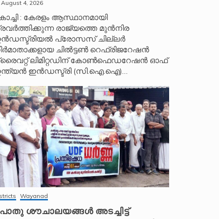
August 4, 2026
ൊച്ചി : കേരളം ആസ്ഥാനമായി
്രവർത്തിക്കുന്ന രാജ്യത്തെ മുൻനിര
ൻഡസ്ട്രിയൽ പ്രോസസ് ചില്ലർ
ിർമാതാക്കളായ ചിൽട്ടൺ റെഫ്രിജറേഷൻ
്രൈവറ്റ് ലിമിറ്റഡിന് കോൺഫെഡറേഷൻ ഓഫ്
ന്ത്യൻ ഇൻഡസ്ട്രി (സി.ഐ.ഐ)…
stricts
Wayanad
ൊതു ശൗചാലയങ്ങൾ അടച്ചിട്ട്