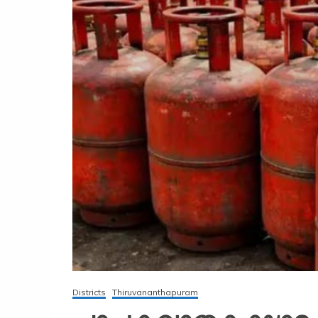
Districts
Thiruvananthapuram