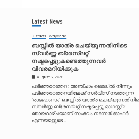
A
l
t
Latest News
e
r
Districts
Wayanad
n
ബസ്സിൽ യാത്ര ചെയ്യുന്നതിനിടെ
സ്വർണ്ണ ബ്രേസ്‌ലറ്റ്
a
നഷ്ടപ്പെട്ടു;കണ്ടെത്തുന്നവർ
t
വിവരമറിയിക്കുക
i
v
August 5, 2026
e
പടിഞ്ഞാറത്തറ : അഞ്ചാം മൈലിൽ നിന്നും
പടിഞ്ഞാറത്തറയിലേക്ക് സർവീസ് നടത്തുന്ന
:
'രാജഹംസം' ബസ്സിൽ യാത്ര ചെയ്യുന്നതിനിട
സ്വർണ്ണ ബ്രേസ്‌ലറ്റ് നഷ്ടപ്പെട്ടു.ഓഗസ്റ്റ് 2
ഞായറാഴ്ചയാണ് സംഭവം നടന്നത്.ജാഫർ
എന്നയാളുടെ…