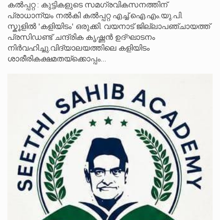
കൽപ്പറ്റ : കുട്ടികളുടെ സമഗ്രവികസനത്തിന്
പ്രാധാന്യം നൽകി കൽപ്പറ്റ എച്ച്.ഐ.എം.യു.പി.
സ്കൂ‌ളിൽ 'കളിയിടം' ഒരുക്കി. വയനാട് ജില്ലാപഞ്ചായത്ത്
പ്രസിഡണ്ട് ചന്ദ്രിക കൃഷ്ണൻ ഉദ്ഘാടനം
നിർവഹിച്ചു.വിദ്യാലയത്തിലെ കളിയിടം
ശാരീരികക്ഷമതയ്‌ക്കൊപ്പം…