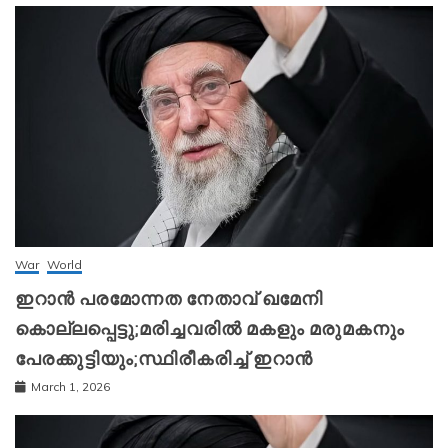
War
World
ഇറാന്‍ പരമോന്നത നേതാവ് ഖമേനി
കൊല്ലപ്പെട്ടു;മരിച്ചവരിൽ മകളും മരുമകനും
പേരക്കുട്ടിയും;സ്ഥിരീകരിച്ച് ഇറാന്‍
March 1, 2026