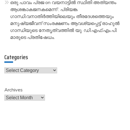
ഒരു പാവം പ്രജ
on
വയനാട്ടിൽ സ്ഥിതി അത്യന്തം
ആശങ്കാകജനകമെന്ന് : പ്രിയങ്ക
ഗാന്ധി.വനാതിർത്തിയിലെയും തീരദേശത്തെയും
മനുഷ്യജീവന് സംരക്ഷണം ആവശ്യപ്പെട്ട് രാഹുൽ
ഗാന്ധിയുടെ നേതൃത്വത്തിൽ യു. ഡി.എഫ്.എം.പി.
മാരുടെ പ്രതിഷേധം.
Categories
Categories
Archives