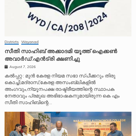
Districts
Wayanad
സീതി സാഹിബ് അക്കാദമി യൂത്ത് ഐക്കൺ
അവാർഡ്:എൻട്രി ക്ഷണിച്ചു
August 7, 2026
കൽപ്പറ്റ : മുൻ കേരള നിയമ സഭാ സ്പീക്കറും തിരു
കൊച്ചി,മദ്രാസ്,കേരള അസംബ്ലികളിൽ
അംഗവും,ന്യൂനപക്ഷ രാഷ്ട്രീയത്തിന്റെ സ്ഥാപക
നേതാവും പ്രമുഖ അഭിഭാഷകനുമായിരുന്ന കെ എം
സീതി സാഹിബിന്റെ…