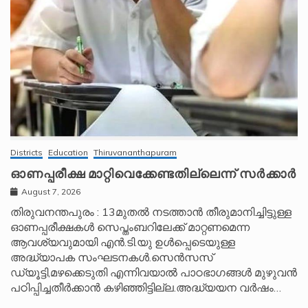
Districts
Education
Thiruvananthapuram
ഓണപ്പരീക്ഷ മാറ്റിവെക്കേണ്ടതില്ലെന്ന് സർക്കാർ
August 7, 2026
തിരുവനന്തപുരം : 13മുതൽ നടത്താൻ തീരുമാനിച്ചിട്ടുള്ള
ഓണപ്പരീക്ഷകൾ സെപ്തംബറിലേക്ക് മാറ്റണമെന്ന
ആവശ്യവുമായി എൻ.ടി.യു ഉൾപ്പെടെയുള്ള
അദ്ധ്യാപക സംഘടനകൾ.സെൻസസ്
ഡ്യൂട്ടി,മഴക്കെടുതി എന്നിവയാൽ പാഠഭാഗങ്ങൾ മുഴുവൻ
പഠിപ്പിച്ചതീർക്കാൻ കഴിഞ്ഞിട്ടില്ല.അദ്ധ്യയന വർഷം…