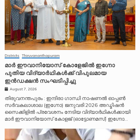
Districts
Thiruvananthapuram
മാർ ഈവാനിയോസ് കോളേജിൽ ഇഗ്നോ
പുതിയ വിദ്യാർഥികൾക്ക് വിപുലമായ
ഇൻഡക്ഷൻ സംഘടിപ്പിച്ചു
August 7, 2026
തിരുവനന്തപുരം : ഇന്ദിരാ ഗാന്ധി നാഷണൽ ഓപ്പൺ
സർവകലാശാല (ഇഗ്നോ) ജനുവരി 2026 അഡ്മിഷൻ
സൈക്കിളിൽ പ്രവേശനം നേടിയ വിദ്യാർഥികൾക്കായി
മാർ ഈവാനിയോസ് കോളജ് (ഓട്ടോണമസ്) ഇഗ്നോ…