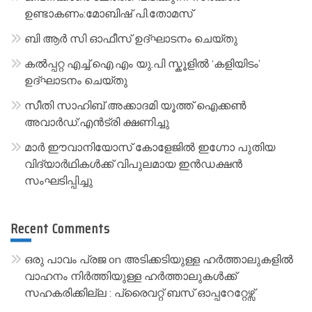
t
ഉണ്ടാകണം:മോബിഷ് പി.തോമസ്
i
ബി ആർ സി ഓഫീസ് ഉദ്ഘാടനം ചെയ്തു
v
കൽപ്പറ്റ എച്ച്.ഐ.എം യു.പി സ്കൂ‌ളിൽ ‘കളിയിടം’
e
ഉദ്ഘാടനം ചെയ്തു
:
സീതി സാഹിബ് അക്കാദമി യൂത്ത് ഐക്കൺ
അവാർഡ്:എൻട്രി ക്ഷണിച്ചു
മാർ ഈവാനിയോസ് കോളേജിൽ ഇഗ്നോ പുതിയ
വിദ്യാർഥികൾക്ക് വിപുലമായ ഇൻഡക്ഷൻ
സംഘടിപ്പിച്ചു
Recent Comments
ഒരു പാവം പ്രജ
on
അടിക്കടിയുള്ള ഹർത്താലുകളിൽ
വാഹനം നിർത്തിയുള്ള ഹർത്താലുകൾക്ക്
സഹകരിക്കില്ല : പ്രൈവറ്റ് ബസ് ഓപ്പറേറ്റേഴ്സ്