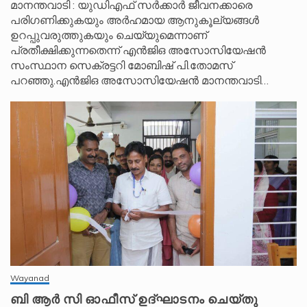
മാനന്തവാടി : യുഡിഎഫ് സർക്കാർ ജീവനക്കാരെ
പരിഗണിക്കുകയും അർഹമായ ആനുകൂല്യങ്ങൾ
ഉറപ്പുവരുത്തുകയും ചെയ്യുമെന്നാണ്
പ്രതീക്ഷിക്കുന്നതെന്ന് എൻജിഒ അസോസിയേഷൻ
സംസ്ഥാന സെക്രട്ടറി മോബിഷ് പി.തോമസ്
പറഞ്ഞു.എൻജിഒ അസോസിയേഷൻ മാനന്തവാടി…
Wayanad
ബി ആർ സി ഓഫീസ് ഉദ്ഘാടനം ചെയ്തു