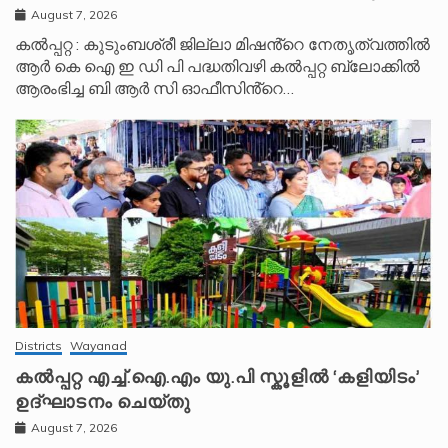
August 7, 2026
കൽപ്പറ്റ : കുടുംബശ്രീ ജില്ലാ മിഷൻ്റെ നേതൃത്വത്തിൽ
ആർ കെ ഐ ഇ ഡി പി പദ്ധതിവഴി കൽപ്പറ്റ ബ്ലോക്കിൽ
ആരംഭിച്ച ബി ആർ സി ഓഫീസിൻ്റെ…
Districts
Wayanad
കൽപ്പറ്റ എച്ച്.ഐ.എം യു.പി സ്കൂ‌ളിൽ ‘കളിയിടം’
ഉദ്ഘാടനം ചെയ്തു
August 7, 2026