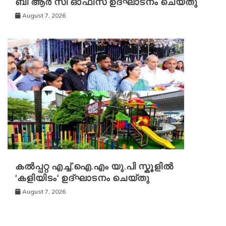
ബി ആർ സി ഓഫീസ് ഉദ്ഘാടനം ചെയ്തു
August 7, 2026
കൽപ്പറ്റ എച്ച്.ഐ.എം യു.പി സ്കൂ‌ളിൽ
‘കളിയിടം’ ഉദ്ഘാടനം ചെയ്തു
August 7, 2026