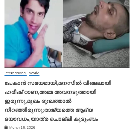
International
World
പേകാൻ സമയമായി,മനസിൽ വിങ്ങലായി
ഹരീഷ് റാണ,അമ്മ അവനടുത്തായി
ഇരുന്നു,മുഖം ദുഃഖത്താൽ
നിറഞ്ഞിരുന്നു;രാജ്യത്തെ ആദ്യ
ദയാവധം,യാത്ര ചൊല്ലി കുടുംബം
March 16, 2026