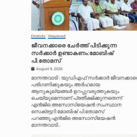
i
v
e
:
Districts
Wayanad
ജീവനക്കാരെ ചേർത്ത് പിടിക്കുന്ന
സർക്കാർ ഉണ്ടാകണം:മോബിഷ്
പി.തോമസ്
August 9, 2026
മാനന്തവാടി : യുഡിഎഫ് സർക്കാർ ജീവനക്കാര
പരിഗണിക്കുകയും അർഹമായ
ആനുകൂല്യങ്ങൾ ഉറപ്പുവരുത്തുകയും
ചെയ്യുമെന്നാണ് പ്രതീക്ഷിക്കുന്നതെന്ന്
എൻജിഒ അസോസിയേഷൻ സംസ്ഥാന
സെക്രട്ടറി മോബിഷ് പി.തോമസ്
പറഞ്ഞു.എൻജിഒ അസോസിയേഷൻ
മാനന്തവാടി…