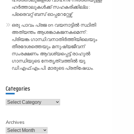
ഹർത്താലുകൾക്ക് സഹകരിക്കില്ല :
പ്രൈവറ്റ് ബസ് ഓപ്പറേറ്റേഴ്സ്
ഒരു പാവം പ്രജ
on
വയനാട്ടിൽ സ്ഥിതി
അത്യന്തം ആശങ്കാകജനകമെന്ന് :
പ്രിയങ്ക ഗാന്ധി.വനാതിർത്തിയിലെയും
തീരദേശത്തെയും മനുഷ്യജീവന്
സംരക്ഷണം ആവശ്യപ്പെട്ട് രാഹുൽ
ഗാന്ധിയുടെ നേതൃത്വത്തിൽ യു.
ഡി.എഫ്.എം.പി. മാരുടെ പ്രതിഷേധം.
Categories
Categories
Archives