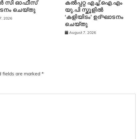
ർ സി ഓഫീസ്
കൽപ്പറ്റ എച്ച്.ഐ.എം
ടനം ചെയ്തു
യു.പി സ്കൂ‌ളിൽ
‘കളിയിടം’ ഉദ്ഘാടനം
7, 2026
ചെയ്തു
August 7, 2026
d fields are marked
*