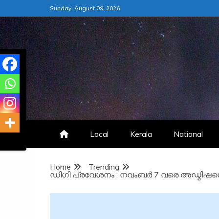
Skip
Sunday, August 09, 2026
to
content
Local
Kerala
National
Home
Trending
ഡിഗി പ്രവേശനം : നവംബർ 7 വരെ അഡ്മിഷനെടു