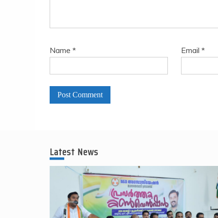
Name
*
Email
*
A
l
t
Latest News
e
r
n
a
t