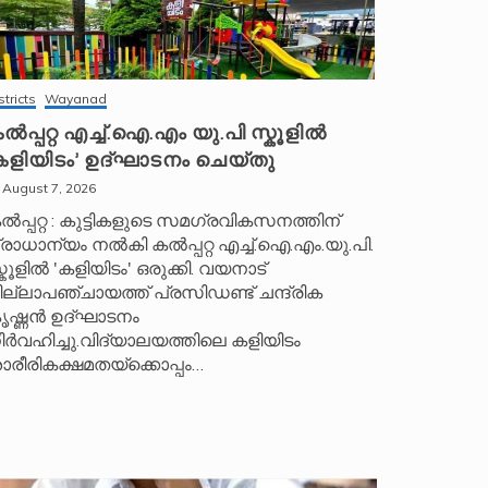
stricts
Wayanad
ൽപ്പറ്റ എച്ച്.ഐ.എം യു.പി സ്കൂ‌ളിൽ
കളിയിടം’ ഉദ്ഘാടനം ചെയ്തു
August 7, 2026
ൽപ്പറ്റ : കുട്ടികളുടെ സമഗ്രവികസനത്തിന്
്രാധാന്യം നൽകി കൽപ്പറ്റ എച്ച്.ഐ.എം.യു.പി.
്കൂ‌ളിൽ 'കളിയിടം' ഒരുക്കി. വയനാട്
ില്ലാപഞ്ചായത്ത് പ്രസിഡണ്ട് ചന്ദ്രിക
ൃഷ്ണൻ ഉദ്ഘാടനം
ിർവഹിച്ചു.വിദ്യാലയത്തിലെ കളിയിടം
ാരീരികക്ഷമതയ്‌ക്കൊപ്പം…