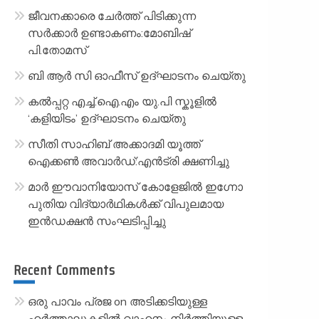
ജീവനക്കാരെ ചേർത്ത് പിടിക്കുന്ന
സർക്കാർ ഉണ്ടാകണം:മോബിഷ്
പി.തോമസ്
ബി ആർ സി ഓഫീസ് ഉദ്ഘാടനം ചെയ്തു
കൽപ്പറ്റ എച്ച്.ഐ.എം യു.പി സ്കൂ‌ളിൽ
‘കളിയിടം’ ഉദ്ഘാടനം ചെയ്തു
സീതി സാഹിബ് അക്കാദമി യൂത്ത്
ഐക്കൺ അവാർഡ്:എൻട്രി ക്ഷണിച്ചു
മാർ ഈവാനിയോസ് കോളേജിൽ ഇഗ്നോ
പുതിയ വിദ്യാർഥികൾക്ക് വിപുലമായ
ഇൻഡക്ഷൻ സംഘടിപ്പിച്ചു
Recent Comments
ഒരു പാവം പ്രജ
on
അടിക്കടിയുള്ള
ഹർത്താലുകളിൽ വാഹനം നിർത്തിയുള്ള