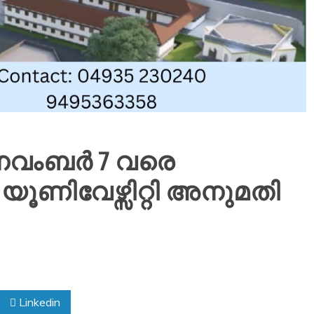
 നവംബർ 7 വരെ
ൂണിവേഴ്സിറ്റി അനുമതി
Linkedin