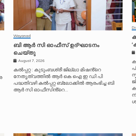
Di
ക
Wayanad
‘
ബി ആർ സി ഓഫീസ് ഉദ്ഘാടനം
ചെയ്തു
August 7, 2026
ക
പ
കൽപ്പറ്റ : കുടുംബശ്രീ ജില്ലാ മിഷൻ്റെ
സ
നേതൃത്വത്തിൽ ആർ കെ ഐ ഇ ഡി പി
െ
ജ
പദ്ധതിവഴി കൽപ്പറ്റ ബ്ലോക്കിൽ ആരംഭിച്ച ബി
ക
ആർ സി ഓഫീസിൻ്റെ…
ന
ശ