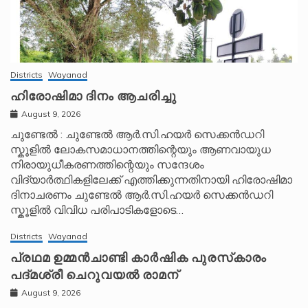
Districts
Wayanad
ഹിരോഷിമാ ദിനം ആചരിച്ചു
August 9, 2026
ചുണ്ടേൽ : ചുണ്ടേൽ ആർ.സി.ഹയർ സെക്കൻഡറി
സ്കൂളിൽ ലോകസമാധാനത്തിന്റെയും ആണവായുധ
നിരായുധീകരണത്തിന്റെയും സന്ദേശം
വിദ്യാർത്ഥികളിലേക്ക് എത്തിക്കുന്നതിനായി ഹിരോഷിമാ
ദിനാചരണം ചുണ്ടേൽ ആർ.സി.ഹയർ സെക്കൻഡറി
സ്കൂളിൽ വിവിധ പരിപാടികളോടെ…
Districts
Wayanad
പ്രഥമ ഉമ്മൻചാണ്ടി കാർഷിക പുരസ്‌കാരം
പദ്മശ്രീ ചെറുവയൽ രാമന്
August 9, 2026