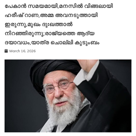
പേകാൻ സമയമായി,മനസിൽ വിങ്ങലായി
ഹരീഷ് റാണ,അമ്മ അവനടുത്തായി
ഇരുന്നു,മുഖം ദുഃഖത്താൽ
നിറഞ്ഞിരുന്നു;രാജ്യത്തെ ആദ്യ
ദയാവധം,യാത്ര ചൊല്ലി കുടുംബം
March 16, 2026