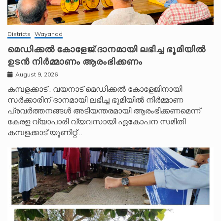
Districts
Wayanad
മെഡിക്കൽ കോളേജ്:ദാനമായി ലഭിച്ച ഭൂമിയിൽ
ഉടൻ നിർമ്മാണം ആരംഭിക്കണം
August 9, 2026
കമ്പളക്കാട് : വയനാട് മെഡിക്കൽ കോളേജിനായി
സർക്കാരിന് ദാനമായി ലഭിച്ച ഭൂമിയിൽ നിർമ്മാണ
പ്രവർത്തനങ്ങൾ അടിയന്തരമായി ആരംഭിക്കണമെന്ന്
കേരള വ്യാപാരി വ്യവസായി ഏകോപന സമിതി
കമ്പളക്കാട് യൂണിറ്റ്…