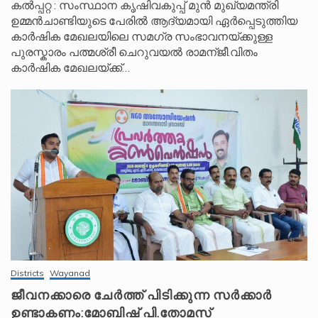
കൽപ്പറ്റ : സംസ്ഥാന കൃഷിവകുപ്പ് മുൻ മുഖ്യമന്ത്രി
ഉമ്മൻചാണ്ടിയുടെ പേരിൽ ആദ്യമായി ഏർപ്പെടുത്തിയ
കാർഷിക മേഖലയിലെ സമഗ്ര സംഭാവനയ്ക്കുള്ള
പുരസ്കാരം പത്മശ്രീ ചെറുവയൽ രാമന്ജീ.വിതം
കാർഷിക മേഖലയ്ക്ക്…
Districts
Wayanad
ജീവനക്കാരെ ചേർത്ത് പിടിക്കുന്ന സർക്കാർ
ഉണ്ടാകണം:മോബിഷ് പി.തോമസ്