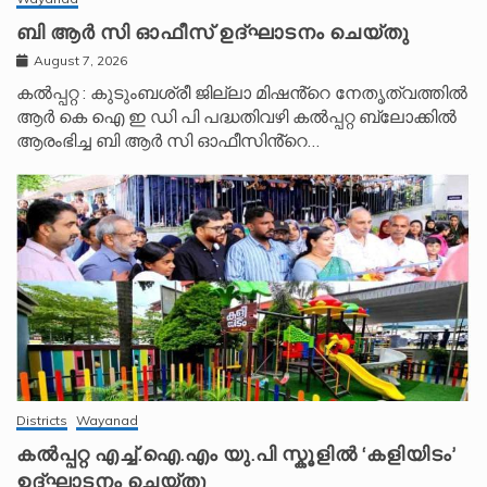
ബി ആർ സി ഓഫീസ് ഉദ്ഘാടനം ചെയ്തു
August 7, 2026
കൽപ്പറ്റ : കുടുംബശ്രീ ജില്ലാ മിഷൻ്റെ നേതൃത്വത്തിൽ
ആർ കെ ഐ ഇ ഡി പി പദ്ധതിവഴി കൽപ്പറ്റ ബ്ലോക്കിൽ
ആരംഭിച്ച ബി ആർ സി ഓഫീസിൻ്റെ…
Districts
Wayanad
കൽപ്പറ്റ എച്ച്.ഐ.എം യു.പി സ്കൂ‌ളിൽ ‘കളിയിടം’
ഉദ്ഘാടനം ചെയ്തു