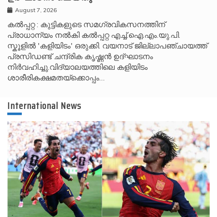
August 7, 2026
കൽപ്പറ്റ : കുട്ടികളുടെ സമഗ്രവികസനത്തിന്
പ്രാധാന്യം നൽകി കൽപ്പറ്റ എച്ച്.ഐ.എം.യു.പി.
സ്കൂ‌ളിൽ 'കളിയിടം' ഒരുക്കി. വയനാട് ജില്ലാപഞ്ചായത്ത്
പ്രസിഡണ്ട് ചന്ദ്രിക കൃഷ്ണൻ ഉദ്ഘാടനം
നിർവഹിച്ചു.വിദ്യാലയത്തിലെ കളിയിടം
ശാരീരികക്ഷമതയ്‌ക്കൊപ്പം…
International News