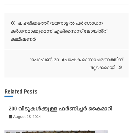
Post
ലഹരിക്കടത്ത്: വയനാട്ടിൽ പരിശോധന
കർശനമാക്കുമെന്ന് എക്സൈസ് ജോയിൻ്റ്
navigation
കമ്മീഷണർ.
‘പോഷണ്‍ മാ’: പോഷക മാസാചരണത്തിന്
തുടക്കമായി
Related Posts
200 വീടുകൾക്കുള്ള ഫർണിച്ചർ കൈമാറി
August 25, 2024