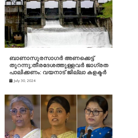
ബാണാസുരസാഗര്‍ അണക്കെട്ട്
തുറന്നു;തീരദേശത്തുള്ളവര്‍ ജാഗ്രത
പാലിക്കണം: വയനാട് ജില്ലാ കളക്ടര്‍
July 30, 2024