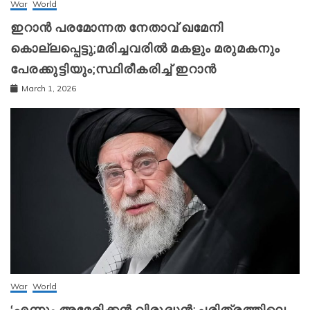
War
World
ഇറാന്‍ പരമോന്നത നേതാവ് ഖമേനി
കൊല്ലപ്പെട്ടു;മരിച്ചവരിൽ മകളും മരുമകനും
പേരക്കുട്ടിയും;സ്ഥിരീകരിച്ച് ഇറാന്‍
March 1, 2026
War
World