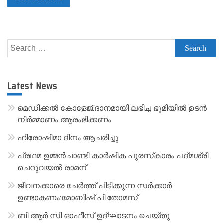
A
l
Search
t
for:
e
r
Latest News
n
a
മെഡിക്കൽ കോളേജ്:ദാനമായി ലഭിച്ച ഭൂമിയിൽ ഉടൻ
t
നിർമ്മാണം ആരംഭിക്കണം
i
ഹിരോഷിമാ ദിനം ആചരിച്ചു
v
പ്രഥമ ഉമ്മൻചാണ്ടി കാർഷിക പുരസ്‌കാരം പദ്മശ്രീ
e
ചെറുവയൽ രാമന്
:
ജീവനക്കാരെ ചേർത്ത് പിടിക്കുന്ന സർക്കാർ
ഉണ്ടാകണം:മോബിഷ് പി.തോമസ്
ബി ആർ സി ഓഫീസ് ഉദ്ഘാടനം ചെയ്തു