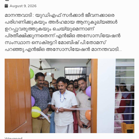
August 9, 2026
മാനന്തവാടി : യുഡിഎഫ് സർക്കാർ ജീവനക്കാരെ
പരിഗണിക്കുകയും അർഹമായ ആനുകൂല്യങ്ങൾ
ഉറപ്പുവരുത്തുകയും ചെയ്യുമെന്നാണ്
പ്രതീക്ഷിക്കുന്നതെന്ന് എൻജിഒ അസോസിയേഷൻ
സംസ്ഥാന സെക്രട്ടറി മോബിഷ് പി.തോമസ്
പറഞ്ഞു.എൻജിഒ അസോസിയേഷൻ മാനന്തവാടി…
Wayanad