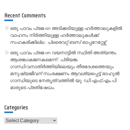
Recent Comments
ഒരു പാവം പ്രജ
on
അടിക്കടിയുള്ള ഹർത്താലുകളിൽ
വാഹനം നിർത്തിയുള്ള ഹർത്താലുകൾക്ക്
സഹകരിക്കില്ല : പ്രൈവറ്റ് ബസ് ഓപ്പറേറ്റേഴ്സ്
ഒരു പാവം പ്രജ
on
വയനാട്ടിൽ സ്ഥിതി അത്യന്തം
ആശങ്കാകജനകമെന്ന് : പ്രിയങ്ക
ഗാന്ധി.വനാതിർത്തിയിലെയും തീരദേശത്തെയും
മനുഷ്യജീവന് സംരക്ഷണം ആവശ്യപ്പെട്ട് രാഹുൽ
ഗാന്ധിയുടെ നേതൃത്വത്തിൽ യു. ഡി.എഫ്.എം.പി.
മാരുടെ പ്രതിഷേധം.
Categories
Categories