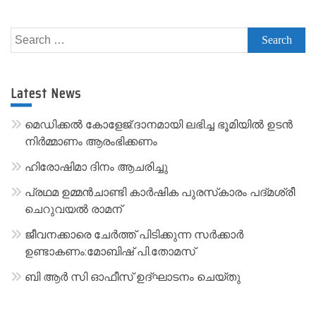
A
l
Search
t
for:
e
r
Latest News
n
a
മെഡിക്കൽ കോളേജ്:ദാനമായി ലഭിച്ച ഭൂമിയിൽ ഉടൻ
t
നിർമ്മാണം ആരംഭിക്കണം
i
ഹിരോഷിമാ ദിനം ആചരിച്ചു
v
പ്രഥമ ഉമ്മൻചാണ്ടി കാർഷിക പുരസ്‌കാരം പദ്മശ്രീ
e
ചെറുവയൽ രാമന്
:
ജീവനക്കാരെ ചേർത്ത് പിടിക്കുന്ന സർക്കാർ
ഉണ്ടാകണം:മോബിഷ് പി.തോമസ്
ബി ആർ സി ഓഫീസ് ഉദ്ഘാടനം ചെയ്തു