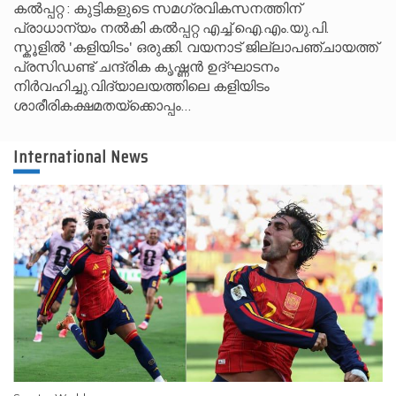
കൽപ്പറ്റ : കുട്ടികളുടെ സമഗ്രവികസനത്തിന്
പ്രാധാന്യം നൽകി കൽപ്പറ്റ എച്ച്.ഐ.എം.യു.പി.
സ്കൂ‌ളിൽ 'കളിയിടം' ഒരുക്കി. വയനാട് ജില്ലാപഞ്ചായത്ത്
പ്രസിഡണ്ട് ചന്ദ്രിക കൃഷ്ണൻ ഉദ്ഘാടനം
നിർവഹിച്ചു.വിദ്യാലയത്തിലെ കളിയിടം
ശാരീരികക്ഷമതയ്‌ക്കൊപ്പം…
International News