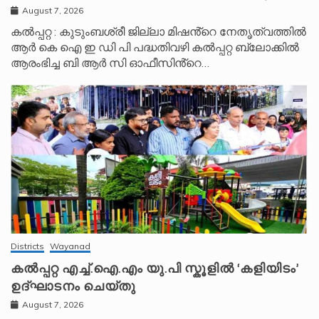
August 7, 2026
കൽപ്പറ്റ : കുടുംബശ്രീ ജില്ലാ മിഷൻ്റെ നേതൃത്വത്തിൽ
ആർ കെ ഐ ഇ ഡി പി പദ്ധതിവഴി കൽപ്പറ്റ ബ്ലോക്കിൽ
ആരംഭിച്ച ബി ആർ സി ഓഫീസിൻ്റെ…
Districts
Wayanad
കൽപ്പറ്റ എച്ച്.ഐ.എം യു.പി സ്കൂ‌ളിൽ ‘കളിയിടം’
ഉദ്ഘാടനം ചെയ്തു
August 7, 2026