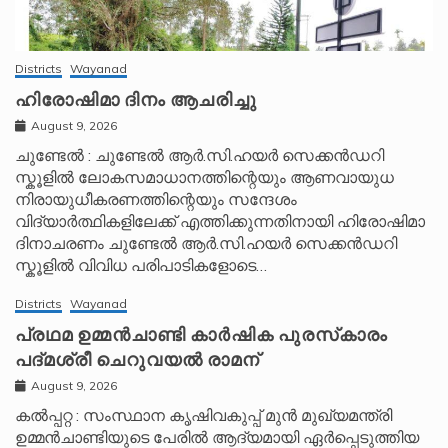
Districts
Wayanad
ഹിരോഷിമാ ദിനം ആചരിച്ചു
August 9, 2026
ചുണ്ടേൽ : ചുണ്ടേൽ ആർ.സി.ഹയർ സെക്കൻഡറി
സ്കൂളിൽ ലോകസമാധാനത്തിന്റെയും ആണവായുധ
നിരായുധീകരണത്തിന്റെയും സന്ദേശം
വിദ്യാർത്ഥികളിലേക്ക് എത്തിക്കുന്നതിനായി ഹിരോഷിമാ
ദിനാചരണം ചുണ്ടേൽ ആർ.സി.ഹയർ സെക്കൻഡറി
സ്കൂളിൽ വിവിധ പരിപാടികളോടെ…
Districts
Wayanad
പ്രഥമ ഉമ്മൻചാണ്ടി കാർഷിക പുരസ്‌കാരം
പദ്മശ്രീ ചെറുവയൽ രാമന്
August 9, 2026
കൽപ്പറ്റ : സംസ്ഥാന കൃഷിവകുപ്പ് മുൻ മുഖ്യമന്ത്രി
ഉമ്മൻചാണ്ടിയുടെ പേരിൽ ആദ്യമായി ഏർപ്പെടുത്തിയ