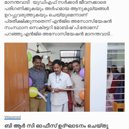
മാനന്തവാടി : യുഡിഎഫ് സർക്കാർ ജീവനക്കാരെ
പരിഗണിക്കുകയും അർഹമായ ആനുകൂല്യങ്ങൾ
ഉറപ്പുവരുത്തുകയും ചെയ്യുമെന്നാണ്
പ്രതീക്ഷിക്കുന്നതെന്ന് എൻജിഒ അസോസിയേഷൻ
സംസ്ഥാന സെക്രട്ടറി മോബിഷ് പി.തോമസ്
പറഞ്ഞു.എൻജിഒ അസോസിയേഷൻ മാനന്തവാടി…
Wayanad
ബി ആർ സി ഓഫീസ് ഉദ്ഘാടനം ചെയ്തു