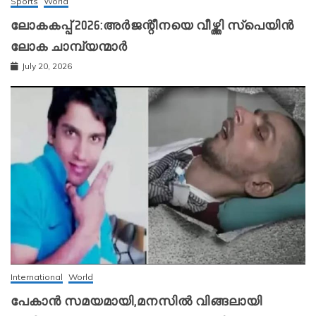
Sports
World
ലോകകപ്പ് 2026:അർജന്റീനയെ വീഴ്ത്തി സ്‌പെയിൻ
ലോക ചാമ്പ്യന്മാർ
July 20, 2026
International
World
പേകാൻ സമയമായി,മനസിൽ വിങ്ങലായി