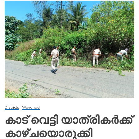
Districts
Wayanad
കാട് വെട്ടി യാത്രികർക്ക്
കാഴ്ചയൊരുക്കി