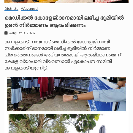
Districts
Wayanad
മെഡിക്കൽ കോളേജ്:ദാനമായി ലഭിച്ച ഭൂമിയിൽ
ഉടൻ നിർമ്മാണം ആരംഭിക്കണം
August 9, 2026
കമ്പളക്കാട് : വയനാട് മെഡിക്കൽ കോളേജിനായി
സർക്കാരിന് ദാനമായി ലഭിച്ച ഭൂമിയിൽ നിർമ്മാണ
പ്രവർത്തനങ്ങൾ അടിയന്തരമായി ആരംഭിക്കണമെന്ന്
കേരള വ്യാപാരി വ്യവസായി ഏകോപന സമിതി
കമ്പളക്കാട് യൂണിറ്റ്…