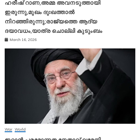
ഹരീഷ് റാണ,അമ്മ അവനടുത്തായി
ഇരുന്നു,മുഖം ദുഃഖത്താൽ
നിറഞ്ഞിരുന്നു;രാജ്യത്തെ ആദ്യ
ദയാവധം,യാത്ര ചൊല്ലി കുടുംബം
March 16, 2026
War
World
ഇറാന്‍ പരമോന്നത നേതാവ് ഖമേനി