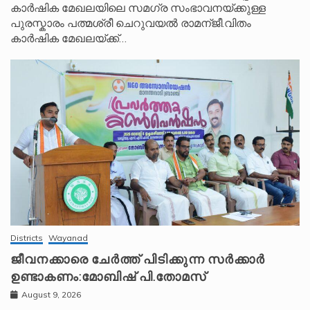
കാർഷിക മേഖലയിലെ സമഗ്ര സംഭാവനയ്ക്കുള്ള
പുരസ്കാരം പത്മശ്രീ ചെറുവയൽ രാമന്ജീ.വിതം
കാർഷിക മേഖലയ്ക്ക്…
Districts
Wayanad
ജീവനക്കാരെ ചേർത്ത് പിടിക്കുന്ന സർക്കാർ
ഉണ്ടാകണം:മോബിഷ് പി.തോമസ്
August 9, 2026