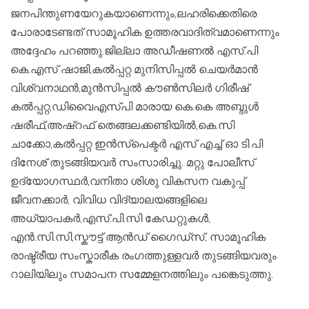
ജനപിന്തുണയേറുകയാണെന്നും,ലഹരിക്കെതിരെ
പോരാടേണ്ടത് സാമൂഹിക ഉത്തരവാദിത്വമാണെന്നും
അദ്ദേഹം പറഞ്ഞു.ജില്ലാ അഡീഷണൽ എസ്.പി
കെ.എസ് ഷാജി,കൽപ്പറ്റ മുനിസിപ്പൽ ചെയർമാൻ
വിശ്വനാഥൻ,മുൻസിപ്പൽ കൗൺസിലർ ഗിരീഷ്
കൽപ്പറ്റ,ഡിവൈഎസ്പി മാരായ കെ.കെ അബ്ദുൾ
ഷരീഫ്,അഷ്‌റഫ്‌ തെങ്ങലക്കണ്ടിയിൽ,കെ.സി
ചാക്കോ,കൽപ്പറ്റ ഇൻസ്പെക്ടർ എസ് എച്ച് ഓ ടി.പി
ദിനേശ് തുടങ്ങിയവർ സംസാരിച്ചു. മറ്റു പോലീസ്
ഉദ്യോഗസ്ഥർ,വനിതാ ശിശു വികസന വകുപ്പ്
ജീവനക്കാർ, വിവിധ വിദ്യാലയങ്ങളിലെ
അധ്യാപകർ,എസ്.പി.സി കേഡറ്റുകൾ,
എൻ.സി.സി,സ്കൗട്ട് ആൻഡ് ഗൈഡ്സ്, സാമൂഹിക
രാഷ്ട്രീയ സംസ്കാരീക രംഗത്തുള്ളവർ തുടങ്ങിയവരും
റാലിയിലും സമാപന സമ്മേളനത്തിലും പങ്കെടുത്തു.