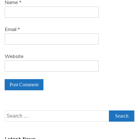
Name
*
Email
*
Website
A
l
Search
t
for:
e
r