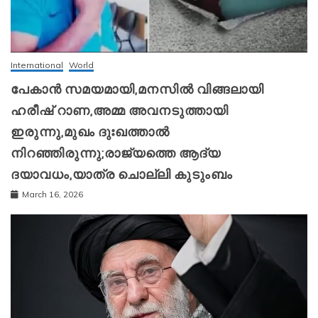
International
World
പേകാൻ സമയമായി,മനസിൽ വിങ്ങലായി
ഹരീഷ് റാണ,അമ്മ അവനടുത്തായി
ഇരുന്നു,മുഖം ദുഃഖത്താൽ
നിറഞ്ഞിരുന്നു;രാജ്യത്തെ ആദ്യ
ദയാവധം,യാത്ര ചൊല്ലി കുടുംബം
March 16, 2026