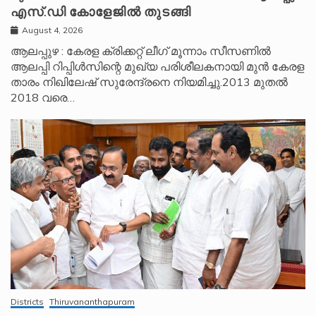
എസ്.ഡി കോളേജിൽ തുടങ്ങി
August 4, 2026
ആലപ്പുഴ : കേരള ക്രിക്കറ്റ് ലീ​ഗ് മൂന്നാം സീസണിൽ
ആലപ്പി റിപ്പിൾസിന്റെ മുഖ്യ പരിശീലകനായി മുൻ കേരള
താരം നിഖിലേഷ് സുരേന്ദ്രനെ നിയമിച്ചു.2013 മുതൽ
2018 വരെ…
Districts
Thiruvananthapuram