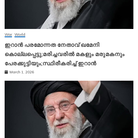
War
World
ഇറാന്‍ പരമോന്നത നേതാവ് ഖമേനി
കൊല്ലപ്പെട്ടു;മരിച്ചവരിൽ മകളും മരുമകനും
പേരക്കുട്ടിയും;സ്ഥിരീകരിച്ച് ഇറാന്‍
March 1, 2026