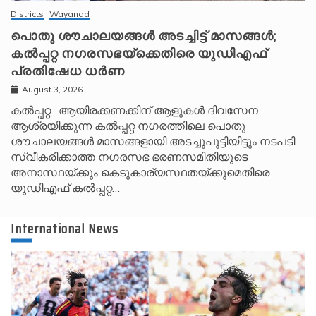
Districts
Wayanad
പൊതു ശൗചാലയങ്ങൾ അടച്ചിട്ട് മാസങ്ങൾ;
കൽപ്പറ്റ നഗരസഭയ്‌ക്കെതിരെ യുഡിഎഫ്
പ്രതിഷേധ ധർണ
August 3, 2026
കൽപ്പറ്റ : ആയിരക്കണക്കിന് ആളുകൾ ദിവസേന
ആശ്രയിക്കുന്ന കൽപ്പറ്റ നഗരത്തിലെ പൊതു
ശൗചാലയങ്ങൾ മാസങ്ങളായി അടച്ചുപൂട്ടിയിട്ടും നടപടി
സ്വീകരിക്കാത്ത നഗരസഭ ഭരണസമിതിയുടെ
അനാസ്ഥയ്ക്കും കെടുകാര്യസ്ഥതയ്ക്കുമെതിരെ
യുഡിഎഫ് കൽപ്പറ്റ…
International News