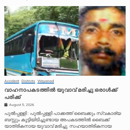
Accident
Districts
Wayanad
വാഹനാപകടത്തിൽ യുവാവ് മരിച്ചു:ഒരാൾക്ക്
പരിക്ക്
August 5, 2026
പുൽപ്പള്ളി : പുൽപ്പള്ളി പാക്കത്ത് ബൈക്കും സ്വകാര്യ
ബസ്സും കൂട്ടിയിടിച്ചുണ്ടായ അപകടത്തിൽ ബൈക്ക്
യാത്രികനായ യുവാവ് മരിച്ചു. സഹയാത്രികനായ