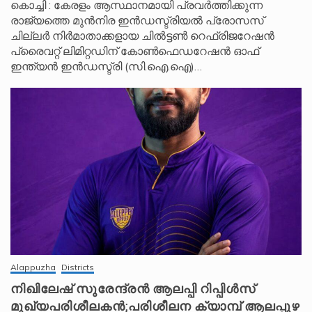
കൊച്ചി : കേരളം ആസ്ഥാനമായി പ്രവർത്തിക്കുന്ന
രാജ്യത്തെ മുൻനിര ഇൻഡസ്ട്രിയൽ പ്രോസസ്
ചില്ലർ നിർമാതാക്കളായ ചിൽട്ടൺ റെഫ്രിജറേഷൻ
പ്രൈവറ്റ് ലിമിറ്റഡിന് കോൺഫെഡറേഷൻ ഓഫ്
ഇന്ത്യൻ ഇൻഡസ്ട്രി (സി.ഐ.ഐ)…
Alappuzha
Districts
നിഖിലേഷ് സുരേന്ദ്രൻ ആലപ്പി റിപ്പിൾസ്
മുഖ്യപരിശീലകൻ;പരിശീലന ക്യാമ്പ് ആലപ്പുഴ