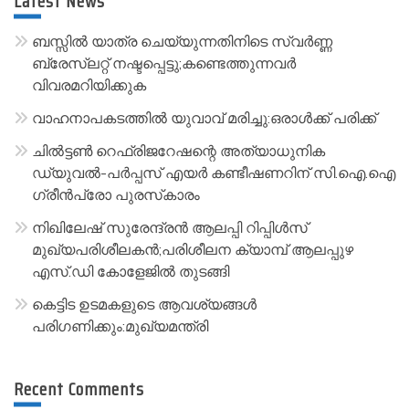
Latest News
n
a
ബസ്സിൽ യാത്ര ചെയ്യുന്നതിനിടെ സ്വർണ്ണ
t
ബ്രേസ്‌ലറ്റ് നഷ്ടപ്പെട്ടു;കണ്ടെത്തുന്നവർ
വിവരമറിയിക്കുക
i
v
വാഹനാപകടത്തിൽ യുവാവ് മരിച്ചു:ഒരാൾക്ക് പരിക്ക്
e
ചിൽട്ടൺ റെഫ്രിജറേഷന്റെ അത്യാധുനിക
:
ഡ്യുവൽ-പർപ്പസ് എയർ കണ്ടീഷണറിന് സി.ഐ.ഐ
ഗ്രീൻപ്രോ പുരസ്‌കാരം
നിഖിലേഷ് സുരേന്ദ്രൻ ആലപ്പി റിപ്പിൾസ്
മുഖ്യപരിശീലകൻ;പരിശീലന ക്യാമ്പ് ആലപ്പുഴ
എസ്.ഡി കോളേജിൽ തുടങ്ങി
കെട്ടിട ഉടമകളുടെ ആവശ്യങ്ങൾ
പരിഗണിക്കും:മുഖ്യമന്ത്രി
Recent Comments