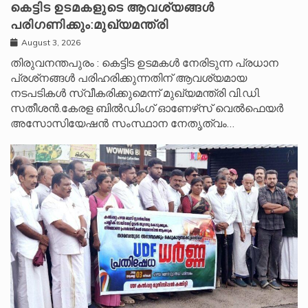
കെട്ടിട ഉടമകളുടെ ആവശ്യങ്ങൾ
പരിഗണിക്കും:മുഖ്യമന്ത്രി
August 3, 2026
തിരുവനന്തപുരം : കെട്ടിട ഉടമകൾ നേരിടുന്ന പ്രധാന
പ്രശ്‌നങ്ങൾ പരിഹരിക്കുന്നതിന് ആവശ്യമായ
നടപടികൾ സ്വീകരിക്കുമെന്ന് മുഖ്യമന്ത്രി വി.ഡി.
സതീശൻ.കേരള ബിൽഡിംഗ് ഓണേഴ്‌സ് വെൽഫെയർ
അസോസിയേഷൻ സംസ്ഥാന നേതൃത്വം…