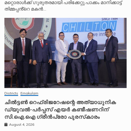
മറ്റൊരാൾക്ക് ഗുരുതരമായി പരിക്കേറ്റു.പാക്കം മാനിക്കാട്ട്
തിമ്മപ്പൻ്റെ മകൻ…
Districts
Ernakulam
ചിൽട്ടൺ റെഫ്രിജറേഷന്റെ അത്യാധുനിക
ഡ്യുവൽ-പർപ്പസ് എയർ കണ്ടീഷണറിന്
സി.ഐ.ഐ ഗ്രീൻപ്രോ പുരസ്‌കാരം
August 4, 2026