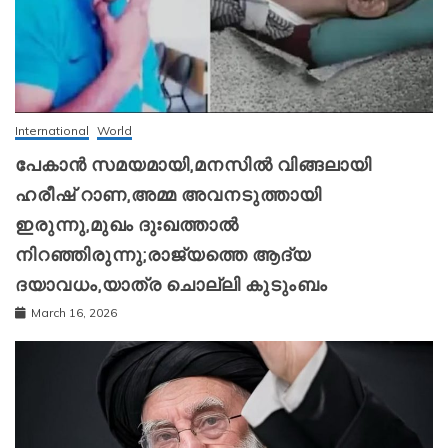
International
World
പേകാൻ സമയമായി,മനസിൽ വിങ്ങലായി
ഹരീഷ് റാണ,അമ്മ അവനടുത്തായി
ഇരുന്നു,മുഖം ദുഃഖത്താൽ
നിറഞ്ഞിരുന്നു;രാജ്യത്തെ ആദ്യ
ദയാവധം,യാത്ര ചൊല്ലി കുടുംബം
March 16, 2026