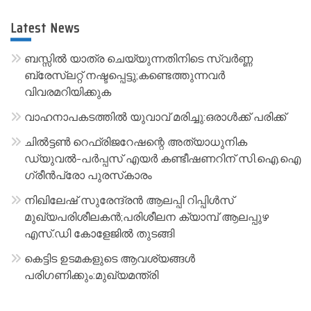
r
Latest News
n
a
ബസ്സിൽ യാത്ര ചെയ്യുന്നതിനിടെ സ്വർണ്ണ
t
ബ്രേസ്‌ലറ്റ് നഷ്ടപ്പെട്ടു;കണ്ടെത്തുന്നവർ
വിവരമറിയിക്കുക
i
v
വാഹനാപകടത്തിൽ യുവാവ് മരിച്ചു:ഒരാൾക്ക് പരിക്ക്
e
ചിൽട്ടൺ റെഫ്രിജറേഷന്റെ അത്യാധുനിക
:
ഡ്യുവൽ-പർപ്പസ് എയർ കണ്ടീഷണറിന് സി.ഐ.ഐ
ഗ്രീൻപ്രോ പുരസ്‌കാരം
നിഖിലേഷ് സുരേന്ദ്രൻ ആലപ്പി റിപ്പിൾസ്
മുഖ്യപരിശീലകൻ;പരിശീലന ക്യാമ്പ് ആലപ്പുഴ
എസ്.ഡി കോളേജിൽ തുടങ്ങി
കെട്ടിട ഉടമകളുടെ ആവശ്യങ്ങൾ
പരിഗണിക്കും:മുഖ്യമന്ത്രി