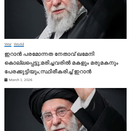
War
World
ഇറാന്‍ പരമോന്നത നേതാവ് ഖമേനി
കൊല്ലപ്പെട്ടു;മരിച്ചവരിൽ മകളും മരുമകനും
പേരക്കുട്ടിയും;സ്ഥിരീകരിച്ച് ഇറാന്‍
March 1, 2026