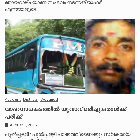
ഞായറാഴ്ചയാണ് സംഭവം നടന്നത്.ജാഫർ
എന്നയാളുടെ…
Accident
Districts
Wayanad
വാഹനാപകടത്തിൽ യുവാവ് മരിച്ചു:ഒരാൾക്ക്
പരിക്ക്
August 5, 2026
പുൽപ്പള്ളി : പുൽപ്പള്ളി പാക്കത്ത് ബൈക്കും സ്വകാര്യ