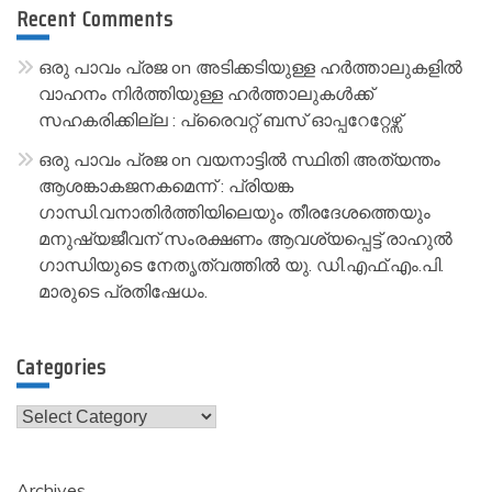
Recent Comments
ഒരു പാവം പ്രജ
on
അടിക്കടിയുള്ള ഹർത്താലുകളിൽ
വാഹനം നിർത്തിയുള്ള ഹർത്താലുകൾക്ക്
സഹകരിക്കില്ല : പ്രൈവറ്റ് ബസ് ഓപ്പറേറ്റേഴ്സ്
ഒരു പാവം പ്രജ
on
വയനാട്ടിൽ സ്ഥിതി അത്യന്തം
ആശങ്കാകജനകമെന്ന് : പ്രിയങ്ക
ഗാന്ധി.വനാതിർത്തിയിലെയും തീരദേശത്തെയും
മനുഷ്യജീവന് സംരക്ഷണം ആവശ്യപ്പെട്ട് രാഹുൽ
ഗാന്ധിയുടെ നേതൃത്വത്തിൽ യു. ഡി.എഫ്.എം.പി.
മാരുടെ പ്രതിഷേധം.
Categories
Categories
Archives