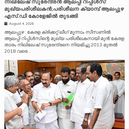
നിഖിലേഷ് സുരേന്ദ്രൻ ആലപ്പി റിപ്പിൾസ്
മുഖ്യപരിശീലകൻ;പരിശീലന ക്യാമ്പ് ആലപ്പുഴ
എസ്.ഡി കോളേജിൽ തുടങ്ങി
August 4, 2026
ആലപ്പുഴ : കേരള ക്രിക്കറ്റ് ലീ​ഗ് മൂന്നാം സീസണിൽ
ആലപ്പി റിപ്പിൾസിന്റെ മുഖ്യ പരിശീലകനായി മുൻ കേരള
താരം നിഖിലേഷ് സുരേന്ദ്രനെ നിയമിച്ചു.2013 മുതൽ
2018 വരെ…