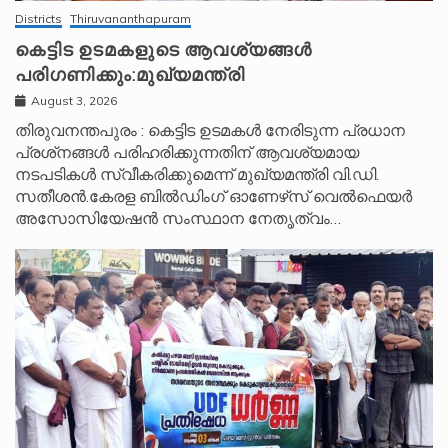
Districts
Thiruvananthapuram
കെട്ടിട ഉടമകളുടെ ആവശ്യങ്ങൾ
പരിഗണിക്കും:മുഖ്യമന്ത്രി
August 3, 2026
തിരുവനന്തപുരം : കെട്ടിട ഉടമകൾ നേരിടുന്ന പ്രധാന
പ്രശ്‌നങ്ങൾ പരിഹരിക്കുന്നതിന് ആവശ്യമായ
നടപടികൾ സ്വീകരിക്കുമെന്ന് മുഖ്യമന്ത്രി വി.ഡി.
സതീശൻ.കേരള ബിൽഡിംഗ് ഓണേഴ്‌സ് വെൽഫെയർ
അസോസിയേഷൻ സംസ്ഥാന നേതൃത്വം…