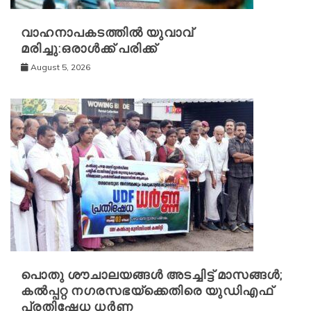
വാഹനാപകടത്തിൽ യുവാവ്
മരിച്ചു:ഒരാൾക്ക് പരിക്ക്
August 5, 2026
പൊതു ശൗചാലയങ്ങൾ അടച്ചിട്ട് മാസങ്ങൾ;
കൽപ്പറ്റ നഗരസഭയ്‌ക്കെതിരെ യുഡിഎഫ്
പ്രതിഷേധ ധർണ