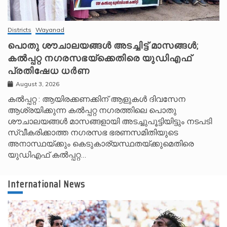
Districts
Wayanad
പൊതു ശൗചാലയങ്ങൾ അടച്ചിട്ട് മാസങ്ങൾ;
കൽപ്പറ്റ നഗരസഭയ്‌ക്കെതിരെ യുഡിഎഫ്
പ്രതിഷേധ ധർണ
August 3, 2026
കൽപ്പറ്റ : ആയിരക്കണക്കിന് ആളുകൾ ദിവസേന
ആശ്രയിക്കുന്ന കൽപ്പറ്റ നഗരത്തിലെ പൊതു
ശൗചാലയങ്ങൾ മാസങ്ങളായി അടച്ചുപൂട്ടിയിട്ടും നടപടി
സ്വീകരിക്കാത്ത നഗരസഭ ഭരണസമിതിയുടെ
അനാസ്ഥയ്ക്കും കെടുകാര്യസ്ഥതയ്ക്കുമെതിരെ
യുഡിഎഫ് കൽപ്പറ്റ…
International News