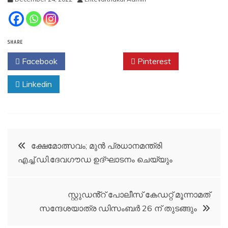
SHARE
Facebook
Twitter
Pinterest
Linkedin
Post
ക്ഷേമോത്സവം; മുൻ പ്രധാനമന്ത്രി
എച്ച്.ഡി.ദേവഗൗഡ ഉദ്‌ഘാടനം ചെയ്യും
navigation
സ്റ്റുഡൻ്റ് പോലീസ് കേഡറ്റ് മൂന്നാമത്
സന്ദേശയാത്ര ഡിസംബർ 26 ന് തുടങ്ങും