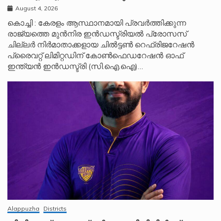
August 4, 2026
കൊച്ചി : കേരളം ആസ്ഥാനമായി പ്രവർത്തിക്കുന്ന
രാജ്യത്തെ മുൻനിര ഇൻഡസ്ട്രിയൽ പ്രോസസ്
ചില്ലർ നിർമാതാക്കളായ ചിൽട്ടൺ റെഫ്രിജറേഷൻ
പ്രൈവറ്റ് ലിമിറ്റഡിന് കോൺഫെഡറേഷൻ ഓഫ്
ഇന്ത്യൻ ഇൻഡസ്ട്രി (സി.ഐ.ഐ)…
Alappuzha
Districts