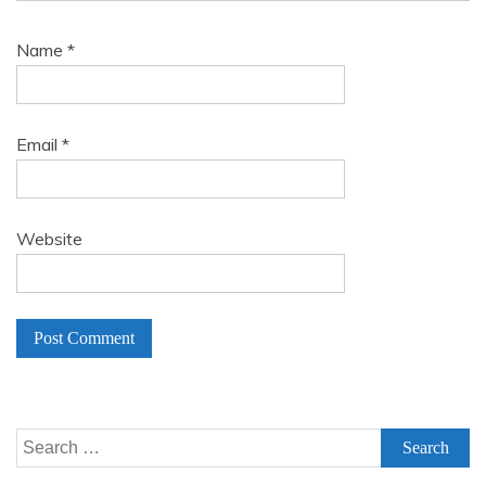
Name
*
Email
*
Website
A
l
Search
t
for:
e