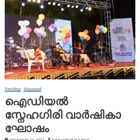
Trending
Wayanad
ഐഡിയൽ
സ്നേഹഗിരി വാർഷികാ
ഘോഷം
December 24, 2022
Entevarthakal Admin