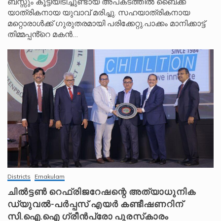
ബസ്സും കൂട്ടിയിടിച്ചുണ്ടായ അപകടത്തിൽ ബൈക്ക്
യാത്രികനായ യുവാവ് മരിച്ചു. സഹയാത്രികനായ
മറ്റൊരാൾക്ക് ഗുരുതരമായി പരിക്കേറ്റു.പാക്കം മാനിക്കാട്ട്
തിമ്മപ്പൻ്റെ മകൻ…
Districts
Ernakulam
ചിൽട്ടൺ റെഫ്രിജറേഷന്റെ അത്യാധുനിക
ഡ്യുവൽ-പർപ്പസ് എയർ കണ്ടീഷണറിന്
സി.ഐ.ഐ ഗ്രീൻപ്രോ പുരസ്‌കാരം