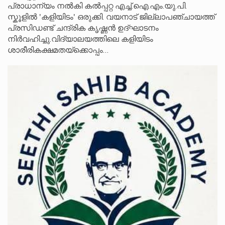
പ്രാധാന്യം നൽകി കൽപ്പറ്റ എച്ച്.ഐ.എം.യു.പി.
സ്കൂ‌ളിൽ 'കളിയിടം' ഒരുക്കി. വയനാട് ജില്ലാപഞ്ചായത്ത്
പ്രസിഡണ്ട് ചന്ദ്രിക കൃഷ്ണൻ ഉദ്ഘാടനം
നിർവഹിച്ചു.വിദ്യാലയത്തിലെ കളിയിടം
ശാരീരികക്ഷമതയ്‌ക്കൊപ്പം…