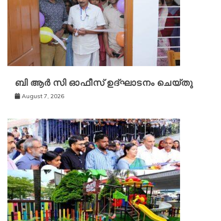
ബി ആർ സി ഓഫീസ് ഉദ്ഘാടനം ചെയ്തു
August 7, 2026