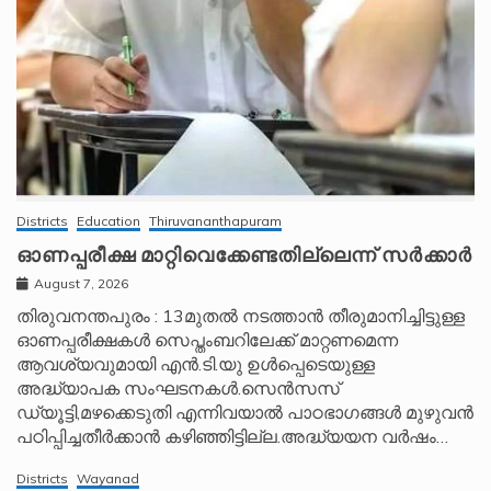
Districts
Education
Thiruvananthapuram
ഓണപ്പരീക്ഷ മാറ്റിവെക്കേണ്ടതില്ലെന്ന് സർക്കാർ
August 7, 2026
തിരുവനന്തപുരം : 13മുതൽ നടത്താൻ തീരുമാനിച്ചിട്ടുള്ള
ഓണപ്പരീക്ഷകൾ സെപ്തംബറിലേക്ക് മാറ്റണമെന്ന
ആവശ്യവുമായി എൻ.ടി.യു ഉൾപ്പെടെയുള്ള
അദ്ധ്യാപക സംഘടനകൾ.സെൻസസ്
ഡ്യൂട്ടി,മഴക്കെടുതി എന്നിവയാൽ പാഠഭാഗങ്ങൾ മുഴുവൻ
പഠിപ്പിച്ചതീർക്കാൻ കഴിഞ്ഞിട്ടില്ല.അദ്ധ്യയന വർഷം…
Districts
Wayanad