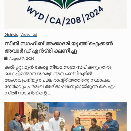
Districts
Wayanad
സീതി സാഹിബ് അക്കാദമി യൂത്ത് ഐക്കൺ
അവാർഡ്:എൻട്രി ക്ഷണിച്ചു
August 7, 2026
കൽപ്പറ്റ : മുൻ കേരള നിയമ സഭാ സ്പീക്കറും തിരു
കൊച്ചി,മദ്രാസ്,കേരള അസംബ്ലികളിൽ
അംഗവും,ന്യൂനപക്ഷ രാഷ്ട്രീയത്തിന്റെ സ്ഥാപക
നേതാവും പ്രമുഖ അഭിഭാഷകനുമായിരുന്ന കെ എം
സീതി സാഹിബിന്റെ…