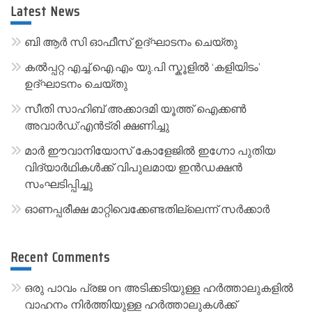
r
Latest News
n
a
ബി ആർ സി ഓഫീസ് ഉദ്ഘാടനം ചെയ്തു
t
കൽപ്പറ്റ എച്ച്.ഐ.എം യു.പി സ്കൂ‌ളിൽ ‘കളിയിടം’
i
ഉദ്ഘാടനം ചെയ്തു
v
സീതി സാഹിബ് അക്കാദമി യൂത്ത് ഐക്കൺ
e
അവാർഡ്:എൻട്രി ക്ഷണിച്ചു
:
മാർ ഈവാനിയോസ് കോളേജിൽ ഇഗ്നോ പുതിയ
വിദ്യാർഥികൾക്ക് വിപുലമായ ഇൻഡക്ഷൻ
സംഘടിപ്പിച്ചു
ഓണപ്പരീക്ഷ മാറ്റിവെക്കേണ്ടതില്ലെന്ന് സർക്കാർ
Recent Comments
ഒരു പാവം പ്രജ
on
അടിക്കടിയുള്ള ഹർത്താലുകളിൽ
വാഹനം നിർത്തിയുള്ള ഹർത്താലുകൾക്ക്