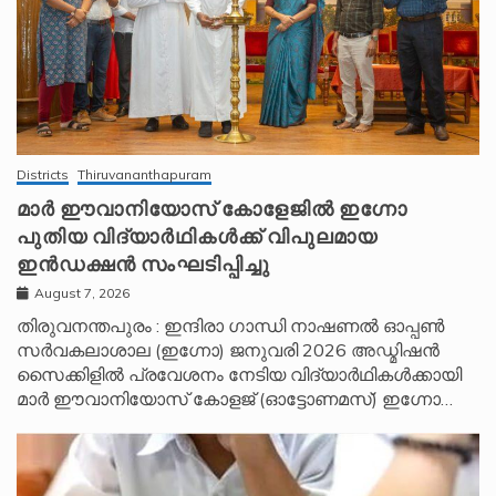
Districts
Thiruvananthapuram
മാർ ഈവാനിയോസ് കോളേജിൽ ഇഗ്നോ
പുതിയ വിദ്യാർഥികൾക്ക് വിപുലമായ
ഇൻഡക്ഷൻ സംഘടിപ്പിച്ചു
August 7, 2026
തിരുവനന്തപുരം : ഇന്ദിരാ ഗാന്ധി നാഷണൽ ഓപ്പൺ
സർവകലാശാല (ഇഗ്നോ) ജനുവരി 2026 അഡ്മിഷൻ
സൈക്കിളിൽ പ്രവേശനം നേടിയ വിദ്യാർഥികൾക്കായി
മാർ ഈവാനിയോസ് കോളജ് (ഓട്ടോണമസ്) ഇഗ്നോ…