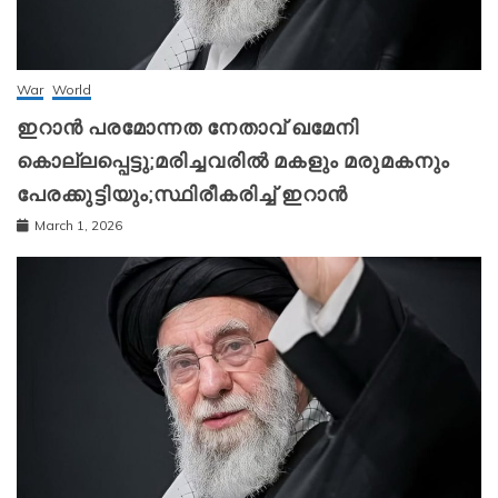
War
World
ഇറാന്‍ പരമോന്നത നേതാവ് ഖമേനി
കൊല്ലപ്പെട്ടു;മരിച്ചവരിൽ മകളും മരുമകനും
പേരക്കുട്ടിയും;സ്ഥിരീകരിച്ച് ഇറാന്‍
March 1, 2026