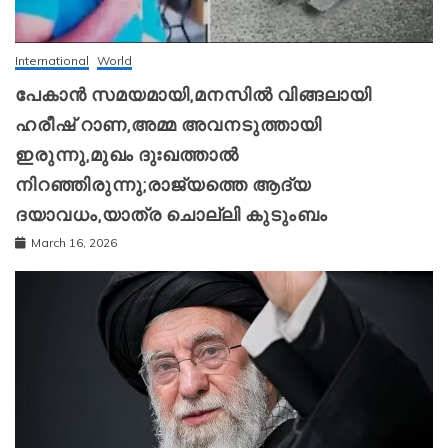
International
World
പേകാൻ സമയമായി,മനസിൽ വിങ്ങലായി
ഹരീഷ് റാണ,അമ്മ അവനടുത്തായി
ഇരുന്നു,മുഖം ദുഃഖത്താൽ
നിറഞ്ഞിരുന്നു;രാജ്യത്തെ ആദ്യ
ദയാവധം,യാത്ര ചൊല്ലി കുടുംബം
March 16, 2026