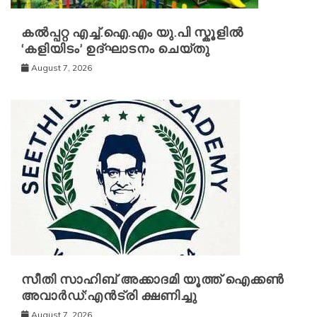
കൽപ്പറ്റ എച്ച്.ഐ.എം യു.പി സ്കൂ‌ളിൽ
‘കളിയിടം’ ഉദ്ഘാടനം ചെയ്തു
August 7, 2026
സീതി സാഹിബ് അക്കാദമി യൂത്ത് ഐക്കൺ
അവാർഡ്:എൻട്രി ക്ഷണിച്ചു
August 7, 2026