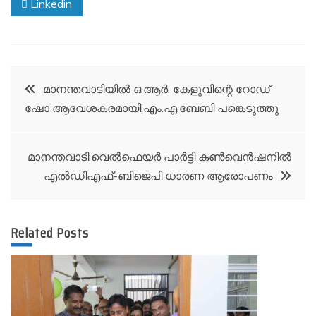
Linkedin
Post
മാനന്തവാടിയിൽ ഒ.ആർ. കേളുവിന്റെ റോഡ്
ഷോ ആവേശകരമായി;എം.എ.ബേബി പങ്കെടുത്തു
navigation
മാനന്തവാടി:വെൽഫെയർ പാർട്ടി കൺവെൻഷനിൽ
എൽഡിഎഫ്-ബിജെപി ധാരണ ആരോപണം
Related Posts