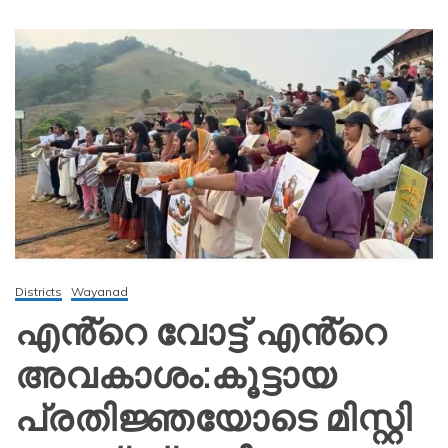
Districts
Wayanad
എൻ്റെ വോട്ട് എൻ്റെ
അവകാശം:കൂട്ടായ
പ്രതിജ്ഞയോടെ മിസ്റ്റി