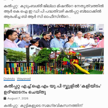
കൽപ്പറ്റ : കുടുംബശ്രീ ജില്ലാ മിഷൻ്റെ നേതൃത്വത്തിൽ
ആർ കെ ഐ ഇ ഡി പി പദ്ധതിവഴി കൽപ്പറ്റ ബ്ലോക്കിൽ
ആരംഭിച്ച ബി ആർ സി ഓഫീസിൻ്റെ…
Districts
Wayanad
കൽപ്പറ്റ എച്ച്.ഐ.എം യു.പി സ്കൂ‌ളിൽ ‘കളിയിടം’
ഉദ്ഘാടനം ചെയ്തു
August 7, 2026
കൽപ്പറ്റ : കുട്ടികളുടെ സമഗ്രവികസനത്തിന്