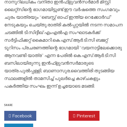
നാനൂറിലധികം വനിതാ ഇൻഫ്ളുവൻസർമാർ മിസ്റ്റി
ലൈറ്റ്സിന്റെ ഭാഗമായിട്ടുണ്ട്.ഈ വർഷത്തെ സംഗമവും
ചുരം യാത്രയും “ബെസ്റ്റ് ഓഫ് ഇന്ത്യ റെക്കോർഡ്”
നേടുകയും ചെയ്തു.രാത്രി കൽപ്പറ്റയിൽ നടന്ന സമാപന
ചടങ്ങിൽ ടി.സിദ്ദീഖ് എംഎൽഎ സംഘാടകർക്ക്
സർട്ടിഫിക്കറ്റ് കൈമാറി.കെ.എസ്.ആർ.ടി.സി ബജറ്റ്
ടൂറിസം പ്രചരണത്തിന്റെ ഭാഗമായി “വയനാട്ടിലേക്കൊരു
ആനവണ്ടി യാത്ര” എന്ന പേരിൽ കെ.എസ്.ആർ.ടി.സി
ബസിലായിരുന്നു ഇൻഫ്ളുവൻസർമാരുടെ
യാത്ര.പുൽപ്പള്ളി, ബാണാസുര,വൈത്തിരി തുടങ്ങിയ
സ്ഥലങ്ങളിൽ താമസിച്ച് പുലർച്ചെ കാഴ്ചകളും
പകർത്തിയ സംഘം ഇന്ന് ഉച്ചയോടെ മടങ്ങി.
SHARE
Facebook
Twitter
Pinterest