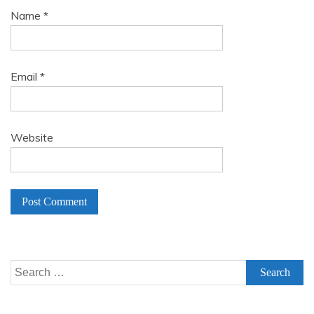
Name
*
Email
*
Website
A
l
Search
t
for:
e