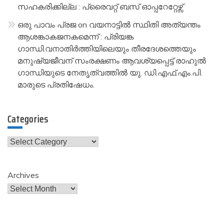
സഹകരിക്കില്ല : പ്രൈവറ്റ് ബസ് ഓപ്പറേറ്റേഴ്സ്
ഒരു പാവം പ്രജ
on
വയനാട്ടിൽ സ്ഥിതി അത്യന്തം
ആശങ്കാകജനകമെന്ന് : പ്രിയങ്ക
ഗാന്ധി.വനാതിർത്തിയിലെയും തീരദേശത്തെയും
മനുഷ്യജീവന് സംരക്ഷണം ആവശ്യപ്പെട്ട് രാഹുൽ
ഗാന്ധിയുടെ നേതൃത്വത്തിൽ യു. ഡി.എഫ്.എം.പി.
മാരുടെ പ്രതിഷേധം.
Categories
Categories
Archives