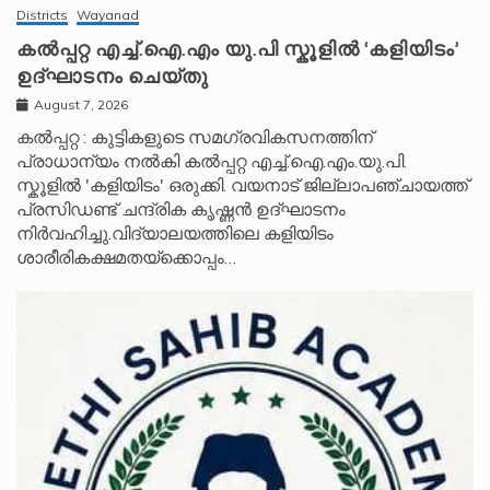
Districts
Wayanad
കൽപ്പറ്റ എച്ച്.ഐ.എം യു.പി സ്കൂ‌ളിൽ ‘കളിയിടം’
ഉദ്ഘാടനം ചെയ്തു
August 7, 2026
കൽപ്പറ്റ : കുട്ടികളുടെ സമഗ്രവികസനത്തിന്
പ്രാധാന്യം നൽകി കൽപ്പറ്റ എച്ച്.ഐ.എം.യു.പി.
സ്കൂ‌ളിൽ 'കളിയിടം' ഒരുക്കി. വയനാട് ജില്ലാപഞ്ചായത്ത്
പ്രസിഡണ്ട് ചന്ദ്രിക കൃഷ്ണൻ ഉദ്ഘാടനം
നിർവഹിച്ചു.വിദ്യാലയത്തിലെ കളിയിടം
ശാരീരികക്ഷമതയ്‌ക്കൊപ്പം…