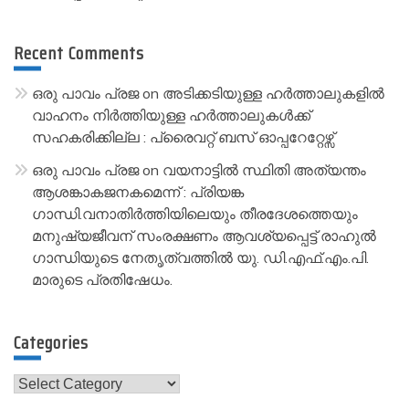
Recent Comments
ഒരു പാവം പ്രജ
on
അടിക്കടിയുള്ള ഹർത്താലുകളിൽ
വാഹനം നിർത്തിയുള്ള ഹർത്താലുകൾക്ക്
സഹകരിക്കില്ല : പ്രൈവറ്റ് ബസ് ഓപ്പറേറ്റേഴ്സ്
ഒരു പാവം പ്രജ
on
വയനാട്ടിൽ സ്ഥിതി അത്യന്തം
ആശങ്കാകജനകമെന്ന് : പ്രിയങ്ക
ഗാന്ധി.വനാതിർത്തിയിലെയും തീരദേശത്തെയും
മനുഷ്യജീവന് സംരക്ഷണം ആവശ്യപ്പെട്ട് രാഹുൽ
ഗാന്ധിയുടെ നേതൃത്വത്തിൽ യു. ഡി.എഫ്.എം.പി.
മാരുടെ പ്രതിഷേധം.
Categories
Categories