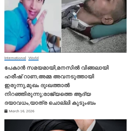
International
World
പേകാൻ സമയമായി,മനസിൽ വിങ്ങലായി
ഹരീഷ് റാണ,അമ്മ അവനടുത്തായി
ഇരുന്നു,മുഖം ദുഃഖത്താൽ
നിറഞ്ഞിരുന്നു;രാജ്യത്തെ ആദ്യ
ദയാവധം,യാത്ര ചൊല്ലി കുടുംബം
March 16, 2026