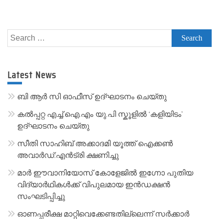
A
l
Search
t
for:
e
r
Latest News
n
a
ബി ആർ സി ഓഫീസ് ഉദ്ഘാടനം ചെയ്തു
t
കൽപ്പറ്റ എച്ച്.ഐ.എം യു.പി സ്കൂ‌ളിൽ ‘കളിയിടം’
i
ഉദ്ഘാടനം ചെയ്തു
v
സീതി സാഹിബ് അക്കാദമി യൂത്ത് ഐക്കൺ
e
അവാർഡ്:എൻട്രി ക്ഷണിച്ചു
:
മാർ ഈവാനിയോസ് കോളേജിൽ ഇഗ്നോ പുതിയ
വിദ്യാർഥികൾക്ക് വിപുലമായ ഇൻഡക്ഷൻ
സംഘടിപ്പിച്ചു
ഓണപ്പരീക്ഷ മാറ്റിവെക്കേണ്ടതില്ലെന്ന് സർക്കാർ