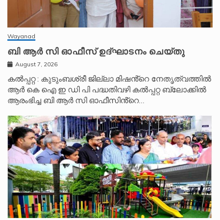
Wayanad
ബി ആർ സി ഓഫീസ് ഉദ്ഘാടനം ചെയ്തു
August 7, 2026
കൽപ്പറ്റ : കുടുംബശ്രീ ജില്ലാ മിഷൻ്റെ നേതൃത്വത്തിൽ
ആർ കെ ഐ ഇ ഡി പി പദ്ധതിവഴി കൽപ്പറ്റ ബ്ലോക്കിൽ
ആരംഭിച്ച ബി ആർ സി ഓഫീസിൻ്റെ…