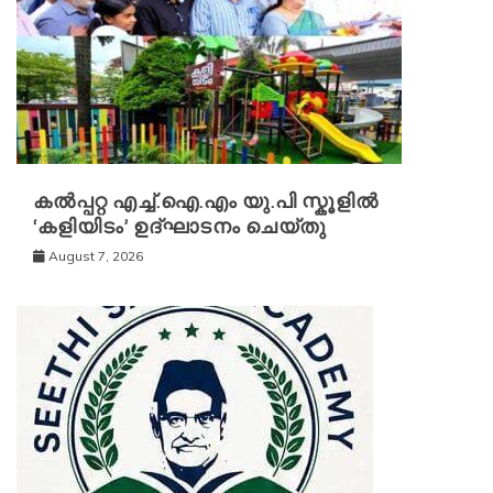
കൽപ്പറ്റ എച്ച്.ഐ.എം യു.പി സ്കൂ‌ളിൽ
‘കളിയിടം’ ഉദ്ഘാടനം ചെയ്തു
August 7, 2026