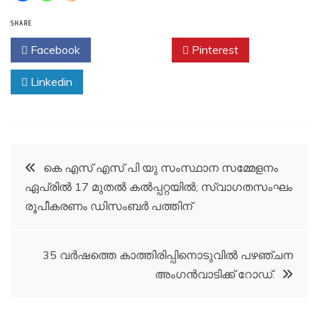
SHARE
Facebook
Twitter
Pinterest
Linkedin
Post
കെ എസ് എസ് പി യു സംസ്ഥാന സമ്മേളനം
ഏപ്രില്‍ 17 മുതല്‍ കല്‍പ്പറ്റയില്‍; സ്വാഗതസംഘം
navigation
രൂപീകരണം ഡിസംബര്‍ പത്തിന്
35 വർഷത്തെ കാത്തിരിപ്പിനൊടുവിൽ പഴഞ്ചന
അംഗൻവാടിക്ക് റോഡ്.