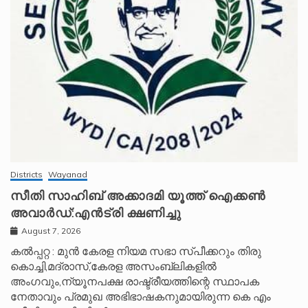
Districts
Wayanad
സീതി സാഹിബ് അക്കാദമി യൂത്ത് ഐക്കൺ
അവാർഡ്:എൻട്രി ക്ഷണിച്ചു
August 7, 2026
കൽപ്പറ്റ : മുൻ കേരള നിയമ സഭാ സ്പീക്കറും തിരു
കൊച്ചി,മദ്രാസ്,കേരള അസംബ്ലികളിൽ
അംഗവും,ന്യൂനപക്ഷ രാഷ്ട്രീയത്തിന്റെ സ്ഥാപക
നേതാവും പ്രമുഖ അഭിഭാഷകനുമായിരുന്ന കെ എം