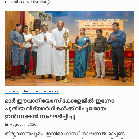
സീതി സാഹിബിന്റെ…
Districts
Thiruvananthapuram
മാർ ഈവാനിയോസ് കോളേജിൽ ഇഗ്നോ
പുതിയ വിദ്യാർഥികൾക്ക് വിപുലമായ
ഇൻഡക്ഷൻ സംഘടിപ്പിച്ചു
August 7, 2026
തിരുവനന്തപുരം : ഇന്ദിരാ ഗാന്ധി നാഷണൽ ഓപ്പൺ