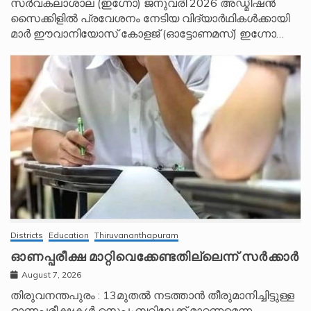
സർവകലാശാല (ഇഗ്നോ) ജനുവരി 2026 അഡ്മിഷൻ
സൈക്കിളിൽ പ്രവേശനം നേടിയ വിദ്യാർഥികൾക്കായി
മാർ ഈവാനിയോസ് കോളജ് (ഓട്ടോണമസ്) ഇഗ്നോ…
Districts
Education
Thiruvananthapuram
ഓണപ്പരീക്ഷ മാറ്റിവെക്കേണ്ടതില്ലെന്ന് സർക്കാർ
August 7, 2026
തിരുവനന്തപുരം : 13മുതൽ നടത്താൻ തീരുമാനിച്ചിട്ടുള്ള
ഓണപ്പരീക്ഷകൾ സെപ്തംബറിലേക്ക് മാറ്റണമെന്ന