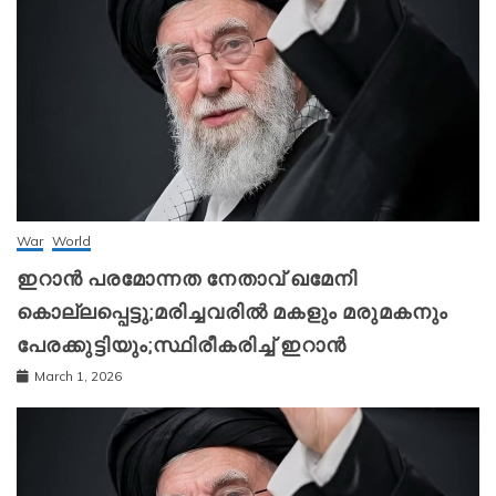
War
World
ഇറാന്‍ പരമോന്നത നേതാവ് ഖമേനി
കൊല്ലപ്പെട്ടു;മരിച്ചവരിൽ മകളും മരുമകനും
പേരക്കുട്ടിയും;സ്ഥിരീകരിച്ച് ഇറാന്‍
March 1, 2026