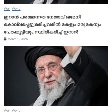
War
World
ഇറാന്‍ പരമോന്നത നേതാവ് ഖമേനി
കൊല്ലപ്പെട്ടു;മരിച്ചവരിൽ മകളും മരുമകനും
പേരക്കുട്ടിയും;സ്ഥിരീകരിച്ച് ഇറാന്‍
March 1, 2026
War
World