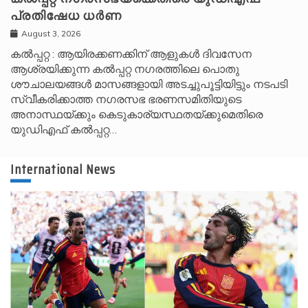
പ്രതിഷേധ ധർണ
August 3, 2026
കൽപ്പറ്റ : ആയിരക്കണക്കിന് ആളുകൾ ദിവസേന
ആശ്രയിക്കുന്ന കൽപ്പറ്റ നഗരത്തിലെ പൊതു
ശൗചാലയങ്ങൾ മാസങ്ങളായി അടച്ചുപൂട്ടിയിട്ടും നടപടി
സ്വീകരിക്കാത്ത നഗരസഭ ഭരണസമിതിയുടെ
അനാസ്ഥയ്ക്കും കെടുകാര്യസ്ഥതയ്ക്കുമെതിരെ
യുഡിഎഫ് കൽപ്പറ്റ…
International News