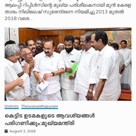
ആലപ്പി റിപ്പിൾസിന്റെ മുഖ്യ പരിശീലകനായി മുൻ കേരള
താരം നിഖിലേഷ് സുരേന്ദ്രനെ നിയമിച്ചു.2013 മുതൽ
2018 വരെ…
Districts
Thiruvananthapuram
കെട്ടിട ഉടമകളുടെ ആവശ്യങ്ങൾ
പരിഗണിക്കും:മുഖ്യമന്ത്രി
August 3, 2026