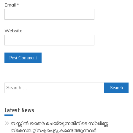
Email
*
Website
A
l
Search
t
for:
e
r
Latest News
n
a
ബസ്സിൽ യാത്ര ചെയ്യുന്നതിനിടെ സ്വർണ്ണ
t
ബ്രേസ്‌ലറ്റ് നഷ്ടപ്പെട്ടു;കണ്ടെത്തുന്നവർ