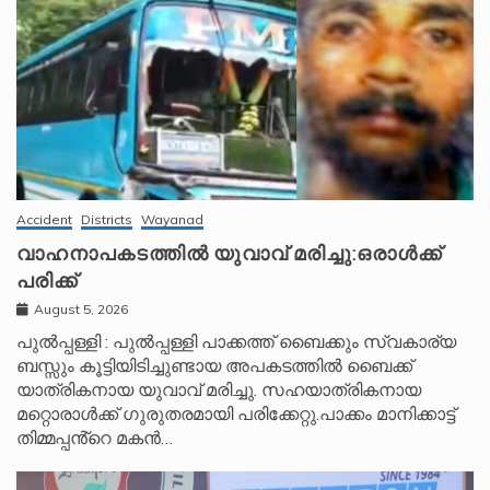
Accident
Districts
Wayanad
വാഹനാപകടത്തിൽ യുവാവ് മരിച്ചു:ഒരാൾക്ക്
പരിക്ക്
August 5, 2026
പുൽപ്പള്ളി : പുൽപ്പള്ളി പാക്കത്ത് ബൈക്കും സ്വകാര്യ
ബസ്സും കൂട്ടിയിടിച്ചുണ്ടായ അപകടത്തിൽ ബൈക്ക്
യാത്രികനായ യുവാവ് മരിച്ചു. സഹയാത്രികനായ
മറ്റൊരാൾക്ക് ഗുരുതരമായി പരിക്കേറ്റു.പാക്കം മാനിക്കാട്ട്
തിമ്മപ്പൻ്റെ മകൻ…