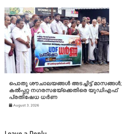
പൊതു ശൗചാലയങ്ങൾ അടച്ചിട്ട് മാസങ്ങൾ;
കൽപ്പറ്റ നഗരസഭയ്‌ക്കെതിരെ യുഡിഎഫ്
പ്രതിഷേധ ധർണ
August 3, 2026