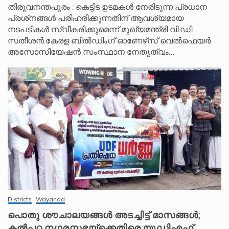
തിരുവനന്തപുരം : കെട്ടിട ഉടമകൾ നേരിടുന്ന പ്രധാന
പ്രശ്‌നങ്ങൾ പരിഹരിക്കുന്നതിന് ആവശ്യമായ
നടപടികൾ സ്വീകരിക്കുമെന്ന് മുഖ്യമന്ത്രി വി.ഡി.
സതീശൻ.കേരള ബിൽഡിംഗ് ഓണേഴ്‌സ് വെൽഫെയർ
അസോസിയേഷൻ സംസ്ഥാന നേതൃത്വം…
Districts
Wayanad
പൊതു ശൗചാലയങ്ങൾ അടച്ചിട്ട് മാസങ്ങൾ;
കൽപ്പറ്റ നഗരസഭയ്‌ക്കെതിരെ യുഡിഎഫ്