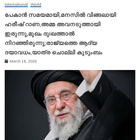
International
World
പേകാൻ സമയമായി,മനസിൽ വിങ്ങലായി
ഹരീഷ് റാണ,അമ്മ അവനടുത്തായി
ഇരുന്നു,മുഖം ദുഃഖത്താൽ
നിറഞ്ഞിരുന്നു;രാജ്യത്തെ ആദ്യ
ദയാവധം,യാത്ര ചൊല്ലി കുടുംബം
March 16, 2026