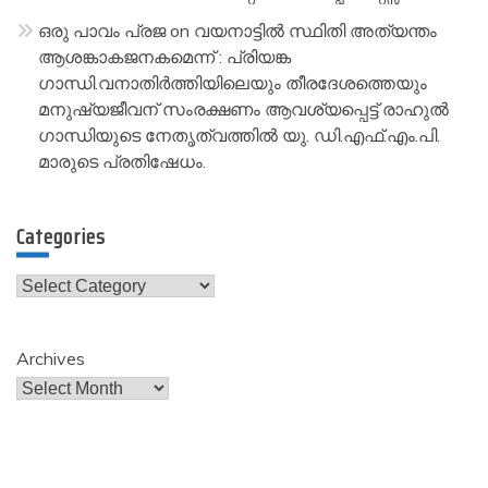
ഒരു പാവം പ്രജ
on
വയനാട്ടിൽ സ്ഥിതി അത്യന്തം
ആശങ്കാകജനകമെന്ന് : പ്രിയങ്ക
ഗാന്ധി.വനാതിർത്തിയിലെയും തീരദേശത്തെയും
മനുഷ്യജീവന് സംരക്ഷണം ആവശ്യപ്പെട്ട് രാഹുൽ
ഗാന്ധിയുടെ നേതൃത്വത്തിൽ യു. ഡി.എഫ്.എം.പി.
മാരുടെ പ്രതിഷേധം.
Categories
Categories
Archives