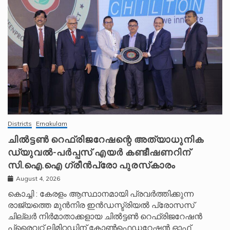
Districts
Ernakulam
ചിൽട്ടൺ റെഫ്രിജറേഷന്റെ അത്യാധുനിക
ഡ്യുവൽ-പർപ്പസ് എയർ കണ്ടീഷണറിന്
സി.ഐ.ഐ ഗ്രീൻപ്രോ പുരസ്‌കാരം
August 4, 2026
കൊച്ചി : കേരളം ആസ്ഥാനമായി പ്രവർത്തിക്കുന്ന
രാജ്യത്തെ മുൻനിര ഇൻഡസ്ട്രിയൽ പ്രോസസ്
ചില്ലർ നിർമാതാക്കളായ ചിൽട്ടൺ റെഫ്രിജറേഷൻ
പ്രൈവറ്റ് ലിമിറ്റഡിന് കോൺഫെഡറേഷൻ ഓഫ്