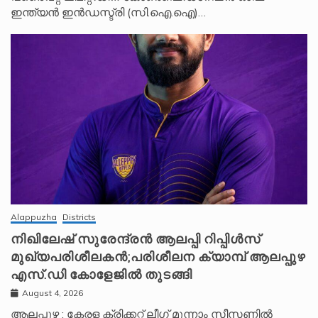
ഇന്ത്യൻ ഇൻഡസ്ട്രി (സി.ഐ.ഐ)…
Alappuzha
Districts
നിഖിലേഷ് സുരേന്ദ്രൻ ആലപ്പി റിപ്പിൾസ്
മുഖ്യപരിശീലകൻ;പരിശീലന ക്യാമ്പ് ആലപ്പുഴ
എസ്.ഡി കോളേജിൽ തുടങ്ങി
August 4, 2026
ആലപ്പുഴ : കേരള ക്രിക്കറ്റ് ലീ​ഗ് മൂന്നാം സീസണിൽ