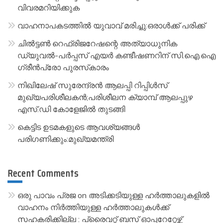
വിവരമറിയിക്കുക
i
v
വാഹനാപകടത്തിൽ യുവാവ് മരിച്ചു:ഒരാൾക്ക് പരിക്ക്
e
ചിൽട്ടൺ റെഫ്രിജറേഷന്റെ അത്യാധുനിക
:
ഡ്യുവൽ-പർപ്പസ് എയർ കണ്ടീഷണറിന് സി.ഐ.ഐ
ഗ്രീൻപ്രോ പുരസ്‌കാരം
നിഖിലേഷ് സുരേന്ദ്രൻ ആലപ്പി റിപ്പിൾസ്
മുഖ്യപരിശീലകൻ;പരിശീലന ക്യാമ്പ് ആലപ്പുഴ
എസ്.ഡി കോളേജിൽ തുടങ്ങി
കെട്ടിട ഉടമകളുടെ ആവശ്യങ്ങൾ
പരിഗണിക്കും:മുഖ്യമന്ത്രി
Recent Comments
ഒരു പാവം പ്രജ
on
അടിക്കടിയുള്ള ഹർത്താലുകളിൽ
വാഹനം നിർത്തിയുള്ള ഹർത്താലുകൾക്ക്
സഹകരിക്കില്ല : പ്രൈവറ്റ് ബസ് ഓപ്പറേറ്റേഴ്സ്