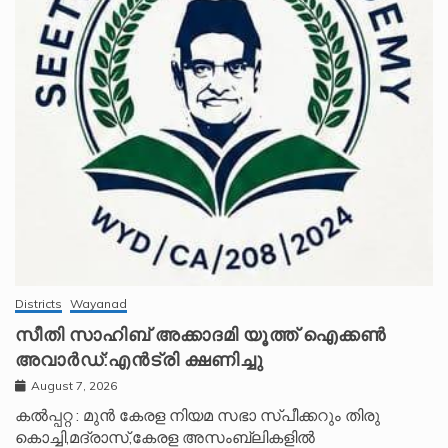
Districts
Wayanad
സീതി സാഹിബ് അക്കാദമി യൂത്ത് ഐക്കൺ
അവാർഡ്:എൻട്രി ക്ഷണിച്ചു
August 7, 2026
കൽപ്പറ്റ : മുൻ കേരള നിയമ സഭാ സ്പീക്കറും തിരു
കൊച്ചി,മദ്രാസ്,കേരള അസംബ്ലികളിൽ