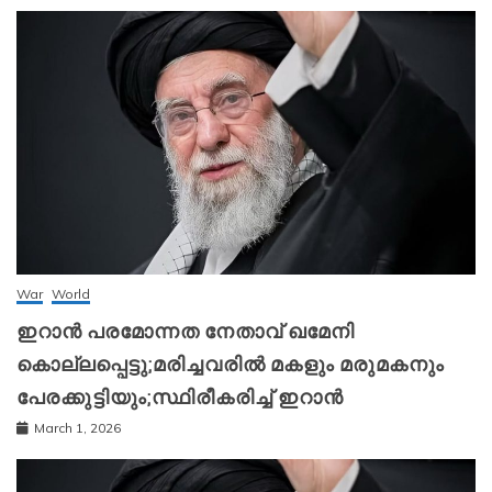
War
World
ഇറാന്‍ പരമോന്നത നേതാവ് ഖമേനി
കൊല്ലപ്പെട്ടു;മരിച്ചവരിൽ മകളും മരുമകനും
പേരക്കുട്ടിയും;സ്ഥിരീകരിച്ച് ഇറാന്‍
March 1, 2026