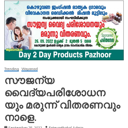
Trending
Wayanad
സൗജന്യ
വൈദ്യപരിശോധന
യും മരുന്ന് വിതരണവും
നാളെ.
September 25, 2022
Entevarthakal Admin