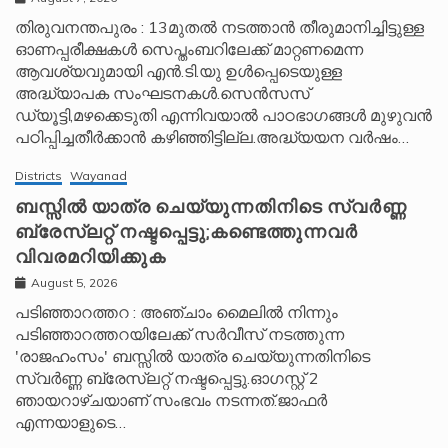
തിരുവനന്തപുരം : 13മുതൽ നടത്താൻ തീരുമാനിച്ചിട്ടുള്ള
ഓണപ്പരീക്ഷകൾ സെപ്തംബറിലേക്ക് മാറ്റണമെന്ന
ആവശ്യവുമായി എൻ.ടി.യു ഉൾപ്പെടെയുള്ള
അദ്ധ്യാപക സംഘടനകൾ.സെൻസസ്
ഡ്യൂട്ടി,മഴക്കെടുതി എന്നിവയാൽ പാഠഭാഗങ്ങൾ മുഴുവൻ
പഠിപ്പിച്ചതീർക്കാൻ കഴിഞ്ഞിട്ടില്ല.അദ്ധ്യയന വർഷം…
Districts
Wayanad
ബസ്സിൽ യാത്ര ചെയ്യുന്നതിനിടെ സ്വർണ്ണ
ബ്രേസ്‌ലറ്റ് നഷ്ടപ്പെട്ടു;കണ്ടെത്തുന്നവർ
വിവരമറിയിക്കുക
August 5, 2026
പടിഞ്ഞാറത്തറ : അഞ്ചാം മൈലിൽ നിന്നും
പടിഞ്ഞാറത്തറയിലേക്ക് സർവീസ് നടത്തുന്ന
'രാജഹംസം' ബസ്സിൽ യാത്ര ചെയ്യുന്നതിനിടെ
സ്വർണ്ണ ബ്രേസ്‌ലറ്റ് നഷ്ടപ്പെട്ടു.ഓഗസ്റ്റ് 2
ഞായറാഴ്ചയാണ് സംഭവം നടന്നത്.ജാഫർ
എന്നയാളുടെ…