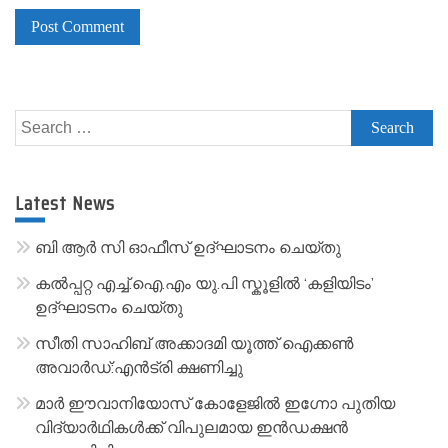
A
l
Search
t
for:
e
r
Latest News
n
a
ബി ആർ സി ഓഫീസ് ഉദ്ഘാടനം ചെയ്തു
t
കൽപ്പറ്റ എച്ച്.ഐ.എം യു.പി സ്കൂ‌ളിൽ ‘കളിയിടം’
i
ഉദ്ഘാടനം ചെയ്തു
v
സീതി സാഹിബ് അക്കാദമി യൂത്ത് ഐക്കൺ
e
അവാർഡ്:എൻട്രി ക്ഷണിച്ചു
:
മാർ ഈവാനിയോസ് കോളേജിൽ ഇഗ്നോ പുതിയ
വിദ്യാർഥികൾക്ക് വിപുലമായ ഇൻഡക്ഷൻ