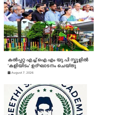
കൽപ്പറ്റ എച്ച്.ഐ.എം യു.പി സ്കൂ‌ളിൽ
‘കളിയിടം’ ഉദ്ഘാടനം ചെയ്തു
August 7, 2026