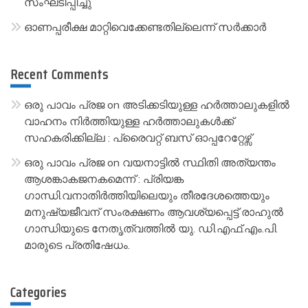
സംഘടിപ്പിച്ചു
ഓണപ്പരീക്ഷ മാറ്റിവെക്കേണ്ടതില്ലെന്ന് സർക്കാർ
Recent Comments
ഒരു പാവം പ്രജ
on
അടിക്കടിയുള്ള ഹർത്താലുകളിൽ
വാഹനം നിർത്തിയുള്ള ഹർത്താലുകൾക്ക്
സഹകരിക്കില്ല : പ്രൈവറ്റ് ബസ് ഓപ്പറേറ്റേഴ്സ്
ഒരു പാവം പ്രജ
on
വയനാട്ടിൽ സ്ഥിതി അത്യന്തം
ആശങ്കാകജനകമെന്ന് : പ്രിയങ്ക
ഗാന്ധി.വനാതിർത്തിയിലെയും തീരദേശത്തെയും
മനുഷ്യജീവന് സംരക്ഷണം ആവശ്യപ്പെട്ട് രാഹുൽ
ഗാന്ധിയുടെ നേതൃത്വത്തിൽ യു. ഡി.എഫ്.എം.പി.
മാരുടെ പ്രതിഷേധം.
Categories