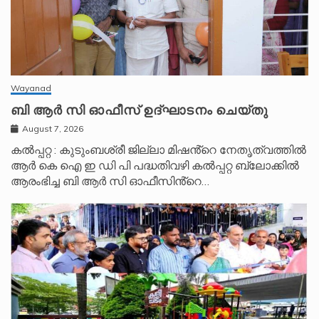
Wayanad
ബി ആർ സി ഓഫീസ് ഉദ്ഘാടനം ചെയ്തു
August 7, 2026
കൽപ്പറ്റ : കുടുംബശ്രീ ജില്ലാ മിഷൻ്റെ നേതൃത്വത്തിൽ
ആർ കെ ഐ ഇ ഡി പി പദ്ധതിവഴി കൽപ്പറ്റ ബ്ലോക്കിൽ
ആരംഭിച്ച ബി ആർ സി ഓഫീസിൻ്റെ…