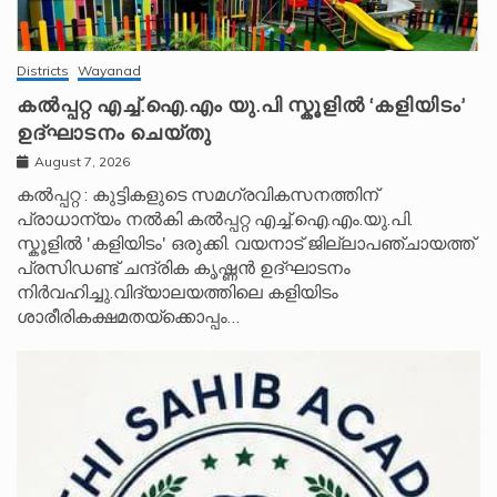
Districts
Wayanad
കൽപ്പറ്റ എച്ച്.ഐ.എം യു.പി സ്കൂ‌ളിൽ ‘കളിയിടം’
ഉദ്ഘാടനം ചെയ്തു
August 7, 2026
കൽപ്പറ്റ : കുട്ടികളുടെ സമഗ്രവികസനത്തിന്
പ്രാധാന്യം നൽകി കൽപ്പറ്റ എച്ച്.ഐ.എം.യു.പി.
സ്കൂ‌ളിൽ 'കളിയിടം' ഒരുക്കി. വയനാട് ജില്ലാപഞ്ചായത്ത്
പ്രസിഡണ്ട് ചന്ദ്രിക കൃഷ്ണൻ ഉദ്ഘാടനം
നിർവഹിച്ചു.വിദ്യാലയത്തിലെ കളിയിടം
ശാരീരികക്ഷമതയ്‌ക്കൊപ്പം…