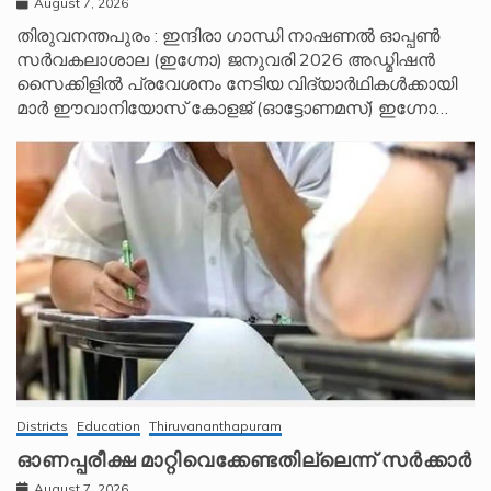
August 7, 2026
തിരുവനന്തപുരം : ഇന്ദിരാ ഗാന്ധി നാഷണൽ ഓപ്പൺ
സർവകലാശാല (ഇഗ്നോ) ജനുവരി 2026 അഡ്മിഷൻ
സൈക്കിളിൽ പ്രവേശനം നേടിയ വിദ്യാർഥികൾക്കായി
മാർ ഈവാനിയോസ് കോളജ് (ഓട്ടോണമസ്) ഇഗ്നോ…
Districts
Education
Thiruvananthapuram
ഓണപ്പരീക്ഷ മാറ്റിവെക്കേണ്ടതില്ലെന്ന് സർക്കാർ
August 7, 2026