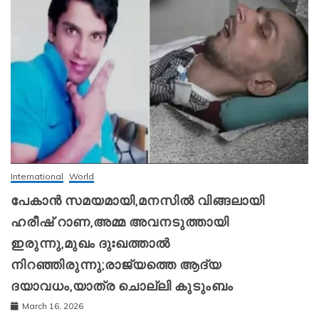
International
World
പേകാൻ സമയമായി,മനസിൽ വിങ്ങലായി
ഹരീഷ് റാണ,അമ്മ അവനടുത്തായി
ഇരുന്നു,മുഖം ദുഃഖത്താൽ
നിറഞ്ഞിരുന്നു;രാജ്യത്തെ ആദ്യ
ദയാവധം,യാത്ര ചൊല്ലി കുടുംബം
March 16, 2026