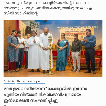
അംഗവും,ന്യൂനപക്ഷ രാഷ്ട്രീയത്തിന്റെ സ്ഥാപക
നേതാവും പ്രമുഖ അഭിഭാഷകനുമായിരുന്ന കെ എം
സീതി സാഹിബിന്റെ…
Districts
Thiruvananthapuram
മാർ ഈവാനിയോസ് കോളേജിൽ ഇഗ്നോ
പുതിയ വിദ്യാർഥികൾക്ക് വിപുലമായ
ഇൻഡക്ഷൻ സംഘടിപ്പിച്ചു