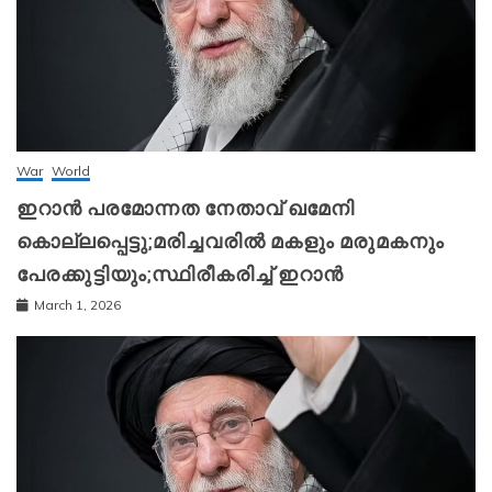
War
World
ഇറാന്‍ പരമോന്നത നേതാവ് ഖമേനി
കൊല്ലപ്പെട്ടു;മരിച്ചവരിൽ മകളും മരുമകനും
പേരക്കുട്ടിയും;സ്ഥിരീകരിച്ച് ഇറാന്‍
March 1, 2026