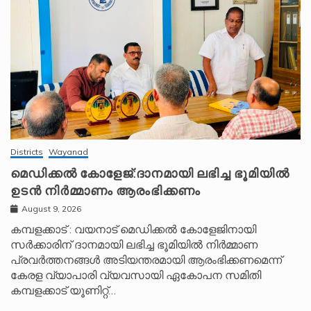
Districts
Wayanad
മെഡിക്കൽ കോളേജ്:ദാനമായി ലഭിച്ച ഭൂമിയിൽ
ഉടൻ നിർമ്മാണം ആരംഭിക്കണം
August 9, 2026
കമ്പളക്കാട് : വയനാട് മെഡിക്കൽ കോളേജിനായി
സർക്കാരിന് ദാനമായി ലഭിച്ച ഭൂമിയിൽ നിർമ്മാണ
പ്രവർത്തനങ്ങൾ അടിയന്തരമായി ആരംഭിക്കണമെന്ന്
കേരള വ്യാപാരി വ്യവസായി ഏകോപന സമിതി
കമ്പളക്കാട് യൂണിറ്റ്…