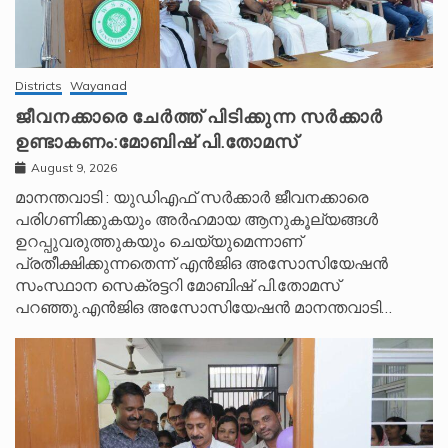
Districts
Wayanad
ജീവനക്കാരെ ചേർത്ത് പിടിക്കുന്ന സർക്കാർ
ഉണ്ടാകണം:മോബിഷ് പി.തോമസ്
August 9, 2026
മാനന്തവാടി : യുഡിഎഫ് സർക്കാർ ജീവനക്കാരെ
പരിഗണിക്കുകയും അർഹമായ ആനുകൂല്യങ്ങൾ
ഉറപ്പുവരുത്തുകയും ചെയ്യുമെന്നാണ്
പ്രതീക്ഷിക്കുന്നതെന്ന് എൻജിഒ അസോസിയേഷൻ
സംസ്ഥാന സെക്രട്ടറി മോബിഷ് പി.തോമസ്
പറഞ്ഞു.എൻജിഒ അസോസിയേഷൻ മാനന്തവാടി…