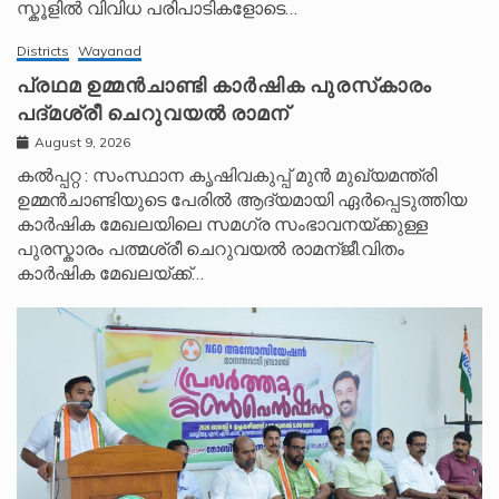
സ്കൂളിൽ വിവിധ പരിപാടികളോടെ…
Districts
Wayanad
പ്രഥമ ഉമ്മൻചാണ്ടി കാർഷിക പുരസ്‌കാരം
പദ്മശ്രീ ചെറുവയൽ രാമന്
August 9, 2026
കൽപ്പറ്റ : സംസ്ഥാന കൃഷിവകുപ്പ് മുൻ മുഖ്യമന്ത്രി
ഉമ്മൻചാണ്ടിയുടെ പേരിൽ ആദ്യമായി ഏർപ്പെടുത്തിയ
കാർഷിക മേഖലയിലെ സമഗ്ര സംഭാവനയ്ക്കുള്ള
പുരസ്കാരം പത്മശ്രീ ചെറുവയൽ രാമന്ജീ.വിതം
കാർഷിക മേഖലയ്ക്ക്…