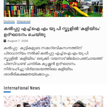
Districts
Wayanad
കൽപ്പറ്റ എച്ച്.ഐ.എം യു.പി സ്കൂ‌ളിൽ ‘കളിയിടം’
ഉദ്ഘാടനം ചെയ്തു
August 7, 2026
കൽപ്പറ്റ : കുട്ടികളുടെ സമഗ്രവികസനത്തിന്
പ്രാധാന്യം നൽകി കൽപ്പറ്റ എച്ച്.ഐ.എം.യു.പി.
സ്കൂ‌ളിൽ 'കളിയിടം' ഒരുക്കി. വയനാട് ജില്ലാപഞ്ചായത്ത്
പ്രസിഡണ്ട് ചന്ദ്രിക കൃഷ്ണൻ ഉദ്ഘാടനം
നിർവഹിച്ചു.വിദ്യാലയത്തിലെ കളിയിടം
ശാരീരികക്ഷമതയ്‌ക്കൊപ്പം…
International News