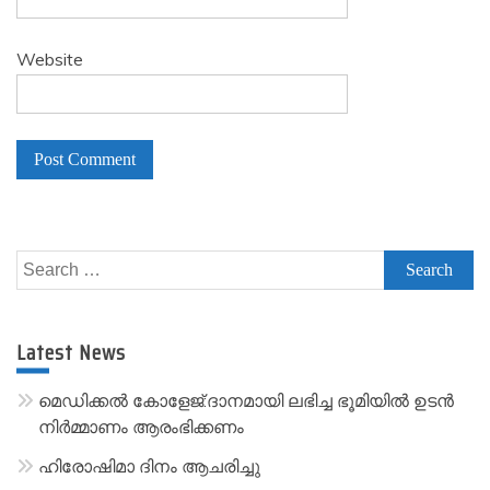
Website
A
l
Search
t
for:
e
r
Latest News
n
a
മെഡിക്കൽ കോളേജ്:ദാനമായി ലഭിച്ച ഭൂമിയിൽ ഉടൻ
t
നിർമ്മാണം ആരംഭിക്കണം
i
ഹിരോഷിമാ ദിനം ആചരിച്ചു
v