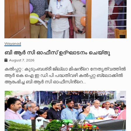
Wayanad
ബി ആർ സി ഓഫീസ് ഉദ്ഘാടനം ചെയ്തു
August 7, 2026
കൽപ്പറ്റ : കുടുംബശ്രീ ജില്ലാ മിഷൻ്റെ നേതൃത്വത്തിൽ
ആർ കെ ഐ ഇ ഡി പി പദ്ധതിവഴി കൽപ്പറ്റ ബ്ലോക്കിൽ
ആരംഭിച്ച ബി ആർ സി ഓഫീസിൻ്റെ…