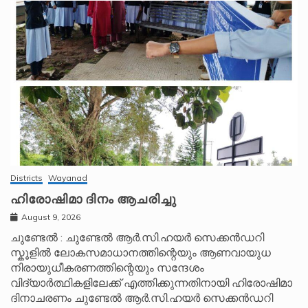
Districts
Wayanad
ഹിരോഷിമാ ദിനം ആചരിച്ചു
August 9, 2026
ചുണ്ടേൽ : ചുണ്ടേൽ ആർ.സി.ഹയർ സെക്കൻഡറി
സ്കൂളിൽ ലോകസമാധാനത്തിന്റെയും ആണവായുധ
നിരായുധീകരണത്തിന്റെയും സന്ദേശം
വിദ്യാർത്ഥികളിലേക്ക് എത്തിക്കുന്നതിനായി ഹിരോഷിമാ
ദിനാചരണം ചുണ്ടേൽ ആർ.സി.ഹയർ സെക്കൻഡറി