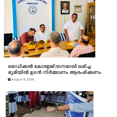
മെഡിക്കൽ കോളേജ്:ദാനമായി ലഭിച്ച
ഭൂമിയിൽ ഉടൻ നിർമ്മാണം ആരംഭിക്കണം
August 9, 2026