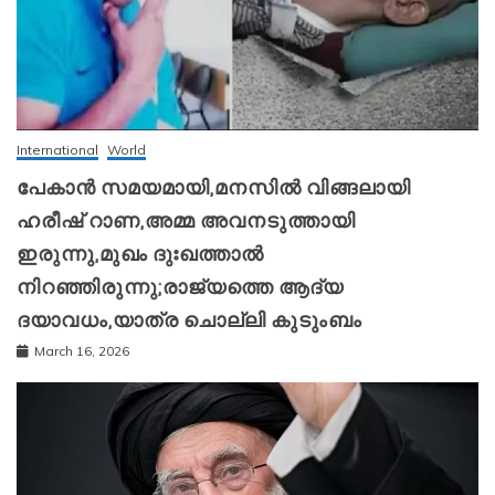
International
World
പേകാൻ സമയമായി,മനസിൽ വിങ്ങലായി
ഹരീഷ് റാണ,അമ്മ അവനടുത്തായി
ഇരുന്നു,മുഖം ദുഃഖത്താൽ
നിറഞ്ഞിരുന്നു;രാജ്യത്തെ ആദ്യ
ദയാവധം,യാത്ര ചൊല്ലി കുടുംബം
March 16, 2026