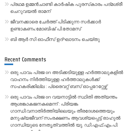
പ്രഥമ ഉമ്മൻചാണ്ടി കാർഷിക പുരസ്‌കാരം പദ്മശ്രീ
e
ചെറുവയൽ രാമന്
:
ജീവനക്കാരെ ചേർത്ത് പിടിക്കുന്ന സർക്കാർ
ഉണ്ടാകണം:മോബിഷ് പി.തോമസ്
ബി ആർ സി ഓഫീസ് ഉദ്ഘാടനം ചെയ്തു
Recent Comments
ഒരു പാവം പ്രജ
on
അടിക്കടിയുള്ള ഹർത്താലുകളിൽ
വാഹനം നിർത്തിയുള്ള ഹർത്താലുകൾക്ക്
സഹകരിക്കില്ല : പ്രൈവറ്റ് ബസ് ഓപ്പറേറ്റേഴ്സ്
ഒരു പാവം പ്രജ
on
വയനാട്ടിൽ സ്ഥിതി അത്യന്തം
ആശങ്കാകജനകമെന്ന് : പ്രിയങ്ക
ഗാന്ധി.വനാതിർത്തിയിലെയും തീരദേശത്തെയും
മനുഷ്യജീവന് സംരക്ഷണം ആവശ്യപ്പെട്ട് രാഹുൽ
ഗാന്ധിയുടെ നേതൃത്വത്തിൽ യു. ഡി.എഫ്.എം.പി.