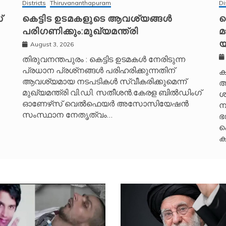
Districts
Thiruvananthapuram
Di
്
കെട്ടിട ഉടമകളുടെ ആവശ്യങ്ങൾ
പ
പരിഗണിക്കും:മുഖ്യമന്ത്രി
മ
യ
August 3, 2026
തിരുവനന്തപുരം : കെട്ടിട ഉടമകൾ നേരിടുന്ന
പ്രധാന പ്രശ്‌നങ്ങൾ പരിഹരിക്കുന്നതിന്
ക
ആവശ്യമായ നടപടികൾ സ്വീകരിക്കുമെന്ന്
ആ
മുഖ്യമന്ത്രി വി.ഡി. സതീശൻ.കേരള ബിൽഡിംഗ്
ശ
ഓണേഴ്‌സ് വെൽഫെയർ അസോസിയേഷൻ
ന
സംസ്ഥാന നേതൃത്വം…
ഭ
ക
ക