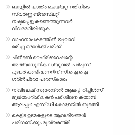
ബസ്സിൽ യാത്ര ചെയ്യുന്നതിനിടെ
സ്വർണ്ണ ബ്രേസ്‌ലറ്റ്
നഷ്ടപ്പെട്ടു;കണ്ടെത്തുന്നവർ
വിവരമറിയിക്കുക
വാഹനാപകടത്തിൽ യുവാവ്
മരിച്ചു:ഒരാൾക്ക് പരിക്ക്
ചിൽട്ടൺ റെഫ്രിജറേഷന്റെ
അത്യാധുനിക ഡ്യുവൽ-പർപ്പസ്
എയർ കണ്ടീഷണറിന് സി.ഐ.ഐ
ഗ്രീൻപ്രോ പുരസ്‌കാരം
നിഖിലേഷ് സുരേന്ദ്രൻ ആലപ്പി റിപ്പിൾസ്
മുഖ്യപരിശീലകൻ;പരിശീലന ക്യാമ്പ്
ആലപ്പുഴ എസ്.ഡി കോളേജിൽ തുടങ്ങി
കെട്ടിട ഉടമകളുടെ ആവശ്യങ്ങൾ
പരിഗണിക്കും:മുഖ്യമന്ത്രി