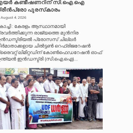
യർ കണ്ടീഷണറിന് സി.ഐ.ഐ
്രീൻപ്രോ പുരസ്‌കാരം
August 4, 2026
ൊച്ചി : കേരളം ആസ്ഥാനമായി
്രവർത്തിക്കുന്ന രാജ്യത്തെ മുൻനിര
ൻഡസ്ട്രിയൽ പ്രോസസ് ചില്ലർ
ിർമാതാക്കളായ ചിൽട്ടൺ റെഫ്രിജറേഷൻ
്രൈവറ്റ് ലിമിറ്റഡിന് കോൺഫെഡറേഷൻ ഓഫ്
ന്ത്യൻ ഇൻഡസ്ട്രി (സി.ഐ.ഐ)…