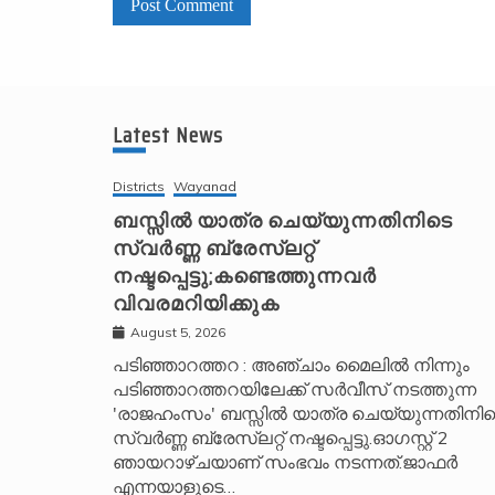
A
l
t
Latest News
e
r
Districts
Wayanad
n
ബസ്സിൽ യാത്ര ചെയ്യുന്നതിനിടെ
സ്വർണ്ണ ബ്രേസ്‌ലറ്റ്
a
നഷ്ടപ്പെട്ടു;കണ്ടെത്തുന്നവർ
t
വിവരമറിയിക്കുക
i
v
August 5, 2026
e
പടിഞ്ഞാറത്തറ : അഞ്ചാം മൈലിൽ നിന്നും
പടിഞ്ഞാറത്തറയിലേക്ക് സർവീസ് നടത്തുന്ന
:
'രാജഹംസം' ബസ്സിൽ യാത്ര ചെയ്യുന്നതിനിട
സ്വർണ്ണ ബ്രേസ്‌ലറ്റ് നഷ്ടപ്പെട്ടു.ഓഗസ്റ്റ് 2
ഞായറാഴ്ചയാണ് സംഭവം നടന്നത്.ജാഫർ
എന്നയാളുടെ…