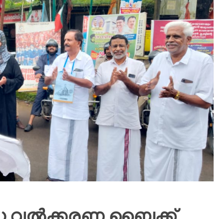
ധ വൽക്കരണ ബൈക്ക്