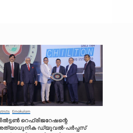
stricts
Ernakulam
ിൽട്ടൺ റെഫ്രിജറേഷന്റെ
ത്യാധുനിക ഡ്യുവൽ-പർപ്പസ്