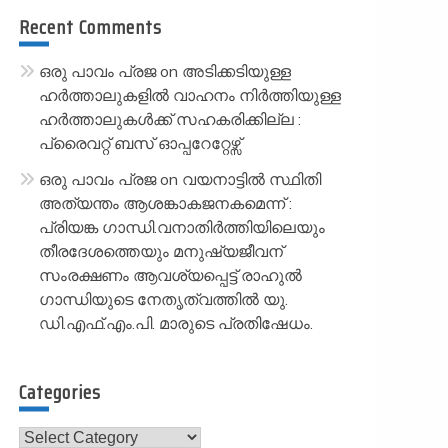
Recent Comments
ഒരു പാവം പ്രജ
on
അടിക്കടിയുള്ള
ഹർത്താലുകളിൽ വാഹനം നിർത്തിയുള്ള
ഹർത്താലുകൾക്ക് സഹകരിക്കില്ല :
പ്രൈവറ്റ് ബസ് ഓപ്പറേറ്റേഴ്സ്
ഒരു പാവം പ്രജ
on
വയനാട്ടിൽ സ്ഥിതി
അത്യന്തം ആശങ്കാകജനകമെന്ന് :
പ്രിയങ്ക ഗാന്ധി.വനാതിർത്തിയിലെയും
തീരദേശത്തെയും മനുഷ്യജീവന്
സംരക്ഷണം ആവശ്യപ്പെട്ട് രാഹുൽ
ഗാന്ധിയുടെ നേതൃത്വത്തിൽ യു.
ഡി.എഫ്.എം.പി. മാരുടെ പ്രതിഷേധം.
Categories
Categories