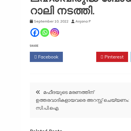
റാലി നടത്തി.
September 10, 2022
Anjana P
SHARE
Facebook
Twitter
Pinterest
Post
മഫീദയുടെ മരണത്തിന്
ഉത്തരവാദികളായവരെ അറസ്റ്റ് ചെയ്യണം:
navigation
സി.പി.ഐ.