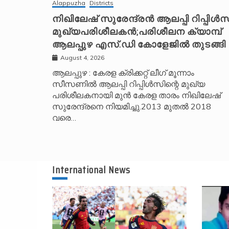
Alappuzha
Districts
നിഖിലേഷ് സുരേന്ദ്രൻ ആലപ്പി റിപ്പിൾസ
മുഖ്യപരിശീലകൻ;പരിശീലന ക്യാമ്പ്
ആലപ്പുഴ എസ്.ഡി കോളേജിൽ തുടങ്ങി
August 4, 2026
ആലപ്പുഴ : കേരള ക്രിക്കറ്റ് ലീ​ഗ് മൂന്നാം
സീസണിൽ ആലപ്പി റിപ്പിൾസിന്റെ മുഖ്യ
പരിശീലകനായി മുൻ കേരള താരം നിഖിലേഷ്
സുരേന്ദ്രനെ നിയമിച്ചു.2013 മുതൽ 2018
വരെ…
International News