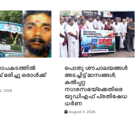
ാപകടത്തിൽ
പൊതു ശൗചാലയങ്ങൾ
 മരിച്ചു:ഒരാൾക്ക്
അടച്ചിട്ട് മാസങ്ങൾ;
കൽപ്പറ്റ
നഗരസഭയ്‌ക്കെതിരെ
5, 2026
യുഡിഎഫ് പ്രതിഷേധ
ധർണ
August 3, 2026