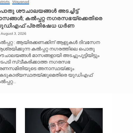
stricts
Wayanad
ൊതു ശൗചാലയങ്ങൾ അടച്ചിട്ട്
ാസങ്ങൾ; കൽപ്പറ്റ നഗരസഭയ്‌ക്കെതിരെ
ുഡിഎഫ് പ്രതിഷേധ ധർണ
August 3, 2026
ൽപ്പറ്റ : ആയിരക്കണക്കിന് ആളുകൾ ദിവസേന
ശ്രയിക്കുന്ന കൽപ്പറ്റ നഗരത്തിലെ പൊതു
ൗചാലയങ്ങൾ മാസങ്ങളായി അടച്ചുപൂട്ടിയിട്ടും
ടപടി സ്വീകരിക്കാത്ത നഗരസഭ
രണസമിതിയുടെ അനാസ്ഥയ്ക്കും
െടുകാര്യസ്ഥതയ്ക്കുമെതിരെ യുഡിഎഫ്
ൽപ്പറ്റ…