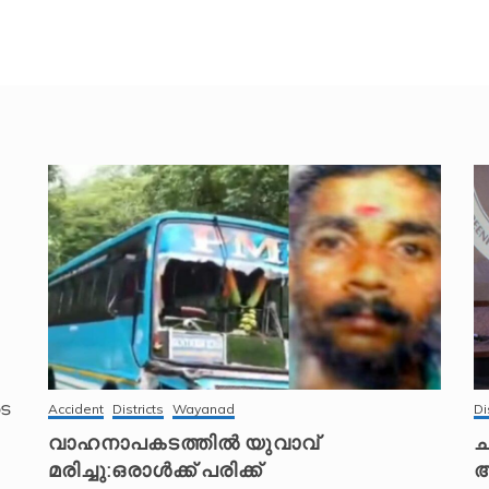
െ
Accident
Districts
Wayanad
Di
വാഹനാപകടത്തിൽ യുവാവ്
ച
മരിച്ചു:ഒരാൾക്ക് പരിക്ക്
അ