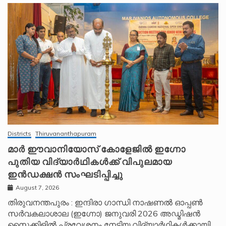
Districts
Thiruvananthapuram
മാർ ഈവാനിയോസ് കോളേജിൽ ഇഗ്നോ
പുതിയ വിദ്യാർഥികൾക്ക് വിപുലമായ
ഇൻഡക്ഷൻ സംഘടിപ്പിച്ചു
August 7, 2026
തിരുവനന്തപുരം : ഇന്ദിരാ ഗാന്ധി നാഷണൽ ഓപ്പൺ
സർവകലാശാല (ഇഗ്നോ) ജനുവരി 2026 അഡ്മിഷൻ
സൈക്കിളിൽ പ്രവേശനം നേടിയ വിദ്യാർഥികൾക്കായി