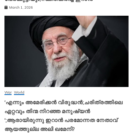
March 1, 2026
War
World
‘എന്നും അമേരിക്കന്‍ വിരുദ്ധന്‍;ചരിത്രത്തിലെ
ഏറ്റവും തിന്മ നിറഞ്ഞ മനുഷ്യന്‍
‘;ആരായിരുന്നു ഇറാന്‍ പരമോന്നത നേതാവ്
ആയത്തുല്ല അലി ഖമേനി?