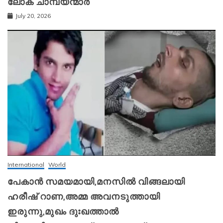
ലോക ചാമ്പ്യന്മാർ
July 20, 2026
International
World
പേകാൻ സമയമായി,മനസിൽ വിങ്ങലായി
ഹരീഷ് റാണ,അമ്മ അവനടുത്തായി
ഇരുന്നു,മുഖം ദുഃഖത്താൽ