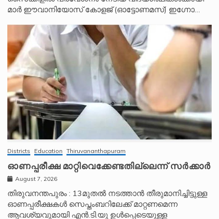
മാർ ഈവാനിയോസ് കോളജ് (ഓട്ടോണമസ്) ഇഗ്നോ…
Districts
Education
Thiruvananthapuram
ഓണപ്പരീക്ഷ മാറ്റിവെക്കേണ്ടതില്ലെന്ന് സർക്കാർ
August 7, 2026
തിരുവനന്തപുരം : 13മുതൽ നടത്താൻ തീരുമാനിച്ചിട്ടുള്ള
ഓണപ്പരീക്ഷകൾ സെപ്തംബറിലേക്ക് മാറ്റണമെന്ന
ആവശ്യവുമായി എൻ.ടി.യു ഉൾപ്പെടെയുള്ള