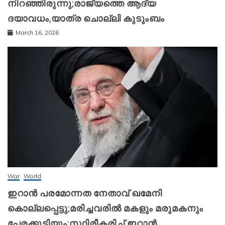
നിറഞ്ഞിരുന്നു;രാജ്യത്തെ ആദ്യ
ദയാവധം,യാത്ര ചൊല്ലി കുടുംബം
March 16, 2026
War
World
ഇറാന്‍ പരമോന്നത നേതാവ് ഖമേനി
കൊല്ലപ്പെട്ടു;മരിച്ചവരിൽ മകളും മരുമകനും
പേരക്കുട്ടിയും;സ്ഥിരീകരിച്ച് ഇറാന്‍