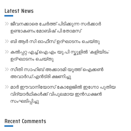
r
Latest News
n
a
ജീവനക്കാരെ ചേർത്ത് പിടിക്കുന്ന സർക്കാർ
t
ഉണ്ടാകണം:മോബിഷ് പി.തോമസ്
i
ബി ആർ സി ഓഫീസ് ഉദ്ഘാടനം ചെയ്തു
v
കൽപ്പറ്റ എച്ച്.ഐ.എം യു.പി സ്കൂ‌ളിൽ ‘കളിയിടം’
e
ഉദ്ഘാടനം ചെയ്തു
:
സീതി സാഹിബ് അക്കാദമി യൂത്ത് ഐക്കൺ
അവാർഡ്:എൻട്രി ക്ഷണിച്ചു
മാർ ഈവാനിയോസ് കോളേജിൽ ഇഗ്നോ പുതിയ
വിദ്യാർഥികൾക്ക് വിപുലമായ ഇൻഡക്ഷൻ
സംഘടിപ്പിച്ചു
Recent Comments