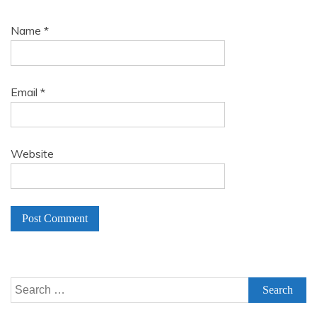
Name
*
Email
*
Website
A
l
Search
t
for:
e