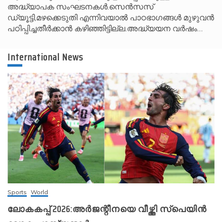
അദ്ധ്യാപക സംഘടനകൾ.സെൻസസ്
ഡ്യൂട്ടി,മഴക്കെടുതി എന്നിവയാൽ പാഠഭാഗങ്ങൾ മുഴുവൻ
പഠിപ്പിച്ചതീർക്കാൻ കഴിഞ്ഞിട്ടില്ല.അദ്ധ്യയന വർഷം…
International News
Sports
World
ലോകകപ്പ് 2026:അർജന്റീനയെ വീഴ്ത്തി സ്‌പെയിൻ