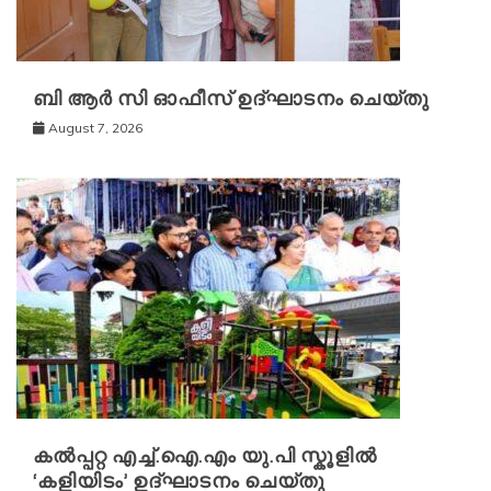
ബി ആർ സി ഓഫീസ് ഉദ്ഘാടനം ചെയ്തു
August 7, 2026
കൽപ്പറ്റ എച്ച്.ഐ.എം യു.പി സ്കൂ‌ളിൽ
‘കളിയിടം’ ഉദ്ഘാടനം ചെയ്തു