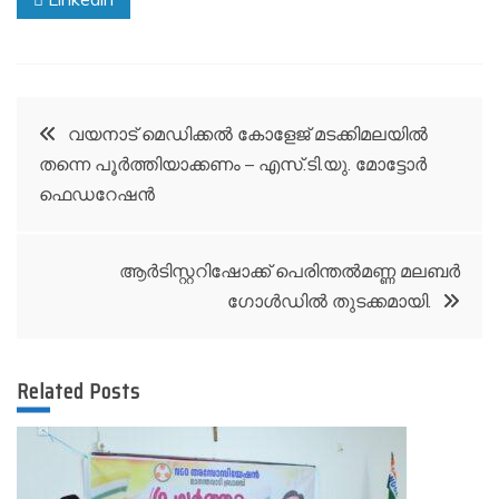
Post
വയനാട് മെഡിക്കൽ കോളേജ് മടക്കിമലയിൽ
തന്നെ പൂർത്തിയാക്കണം – എസ്.ടി.യു. മോട്ടോർ
navigation
ഫെഡറേഷൻ
ആര്‍ടിസ്റ്ററിഷോക്ക് പെരിന്തല്‍മണ്ണ മലബര്‍
ഗോള്‍ഡില്‍ തുടക്കമായി.
Related Posts