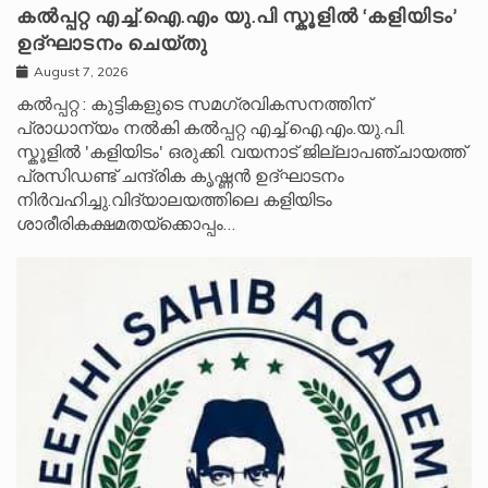
കൽപ്പറ്റ എച്ച്.ഐ.എം യു.പി സ്കൂ‌ളിൽ ‘കളിയിടം’
ഉദ്ഘാടനം ചെയ്തു
August 7, 2026
കൽപ്പറ്റ : കുട്ടികളുടെ സമഗ്രവികസനത്തിന്
പ്രാധാന്യം നൽകി കൽപ്പറ്റ എച്ച്.ഐ.എം.യു.പി.
സ്കൂ‌ളിൽ 'കളിയിടം' ഒരുക്കി. വയനാട് ജില്ലാപഞ്ചായത്ത്
പ്രസിഡണ്ട് ചന്ദ്രിക കൃഷ്ണൻ ഉദ്ഘാടനം
നിർവഹിച്ചു.വിദ്യാലയത്തിലെ കളിയിടം
ശാരീരികക്ഷമതയ്‌ക്കൊപ്പം…