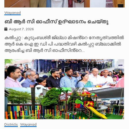
Wayanad
ബി ആർ സി ഓഫീസ് ഉദ്ഘാടനം ചെയ്തു
August 7, 2026
കൽപ്പറ്റ : കുടുംബശ്രീ ജില്ലാ മിഷൻ്റെ നേതൃത്വത്തിൽ
ആർ കെ ഐ ഇ ഡി പി പദ്ധതിവഴി കൽപ്പറ്റ ബ്ലോക്കിൽ
ആരംഭിച്ച ബി ആർ സി ഓഫീസിൻ്റെ…
Districts
Wayanad