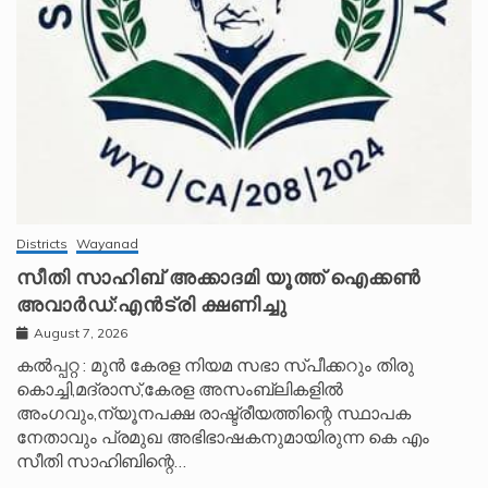
Districts
Wayanad
സീതി സാഹിബ് അക്കാദമി യൂത്ത് ഐക്കൺ
അവാർഡ്:എൻട്രി ക്ഷണിച്ചു
August 7, 2026
കൽപ്പറ്റ : മുൻ കേരള നിയമ സഭാ സ്പീക്കറും തിരു
കൊച്ചി,മദ്രാസ്,കേരള അസംബ്ലികളിൽ
അംഗവും,ന്യൂനപക്ഷ രാഷ്ട്രീയത്തിന്റെ സ്ഥാപക
നേതാവും പ്രമുഖ അഭിഭാഷകനുമായിരുന്ന കെ എം
സീതി സാഹിബിന്റെ…