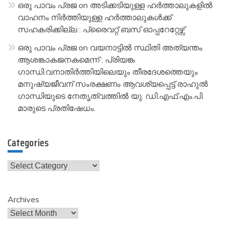
ഒരു പാവം പ്രജ
on
അടിക്കടിയുള്ള ഹർത്താലുകളിൽ
വാഹനം നിർത്തിയുള്ള ഹർത്താലുകൾക്ക്
സഹകരിക്കില്ല : പ്രൈവറ്റ് ബസ് ഓപ്പറേറ്റേഴ്സ്
ഒരു പാവം പ്രജ
on
വയനാട്ടിൽ സ്ഥിതി അത്യന്തം
ആശങ്കാകജനകമെന്ന് : പ്രിയങ്ക
ഗാന്ധി.വനാതിർത്തിയിലെയും തീരദേശത്തെയും
മനുഷ്യജീവന് സംരക്ഷണം ആവശ്യപ്പെട്ട് രാഹുൽ
ഗാന്ധിയുടെ നേതൃത്വത്തിൽ യു. ഡി.എഫ്.എം.പി.
മാരുടെ പ്രതിഷേധം.
Categories
Categories
Archives