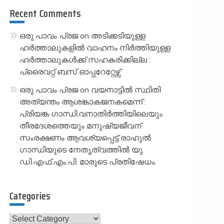
Recent Comments
ഒരു പാവം പ്രജ
on
അടിക്കടിയുള്ള
ഹർത്താലുകളിൽ വാഹനം നിർത്തിയുള്ള
ഹർത്താലുകൾക്ക് സഹകരിക്കില്ല :
പ്രൈവറ്റ് ബസ് ഓപ്പറേറ്റേഴ്സ്
ഒരു പാവം പ്രജ
on
വയനാട്ടിൽ സ്ഥിതി
അത്യന്തം ആശങ്കാകജനകമെന്ന് :
പ്രിയങ്ക ഗാന്ധി.വനാതിർത്തിയിലെയും
തീരദേശത്തെയും മനുഷ്യജീവന്
സംരക്ഷണം ആവശ്യപ്പെട്ട് രാഹുൽ
ഗാന്ധിയുടെ നേതൃത്വത്തിൽ യു.
ഡി.എഫ്.എം.പി. മാരുടെ പ്രതിഷേധം.
Categories
Categories