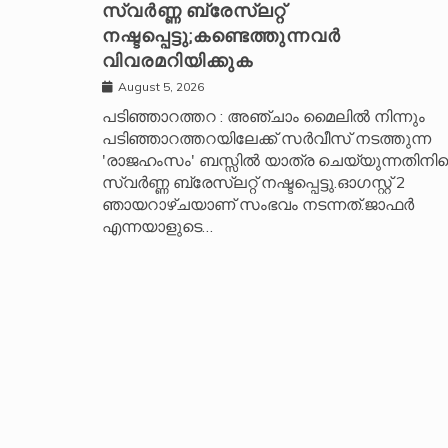
സ്വർണ്ണ ബ്രേസ്‌ലറ്റ്
a
നഷ്ടപ്പെട്ടു;കണ്ടെത്തുന്നവർ
t
വിവരമറിയിക്കുക
i
v
August 5, 2026
e
പടിഞ്ഞാറത്തറ : അഞ്ചാം മൈലിൽ നിന്നും
പടിഞ്ഞാറത്തറയിലേക്ക് സർവീസ് നടത്തുന്ന
:
'രാജഹംസം' ബസ്സിൽ യാത്ര ചെയ്യുന്നതിനിട
സ്വർണ്ണ ബ്രേസ്‌ലറ്റ് നഷ്ടപ്പെട്ടു.ഓഗസ്റ്റ് 2
ഞായറാഴ്ചയാണ് സംഭവം നടന്നത്.ജാഫർ
എന്നയാളുടെ…