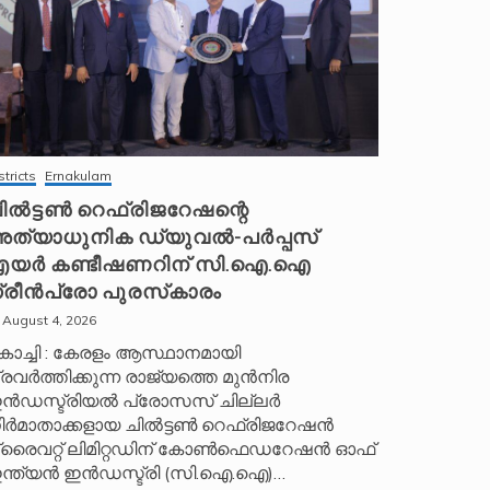
stricts
Ernakulam
ിൽട്ടൺ റെഫ്രിജറേഷന്റെ
ത്യാധുനിക ഡ്യുവൽ-പർപ്പസ്
യർ കണ്ടീഷണറിന് സി.ഐ.ഐ
്രീൻപ്രോ പുരസ്‌കാരം
August 4, 2026
ൊച്ചി : കേരളം ആസ്ഥാനമായി
്രവർത്തിക്കുന്ന രാജ്യത്തെ മുൻനിര
ൻഡസ്ട്രിയൽ പ്രോസസ് ചില്ലർ
ിർമാതാക്കളായ ചിൽട്ടൺ റെഫ്രിജറേഷൻ
്രൈവറ്റ് ലിമിറ്റഡിന് കോൺഫെഡറേഷൻ ഓഫ്
ന്ത്യൻ ഇൻഡസ്ട്രി (സി.ഐ.ഐ)…