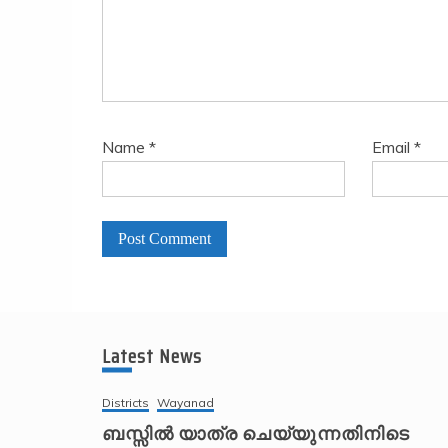
Name
*
Email
*
A
l
t
Latest News
e
r
Districts
Wayanad
n
ബസ്സിൽ യാത്ര ചെയ്യുന്നതിനിടെ