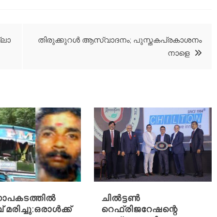
്ലാ
തിരുക്കുറള്‍ ആസ്വാദനം; പുസ്തകപ്രകാശനം
നാളെ
ാപകടത്തിൽ
ചിൽട്ടൺ
 മരിച്ചു:ഒരാൾക്ക്
റെഫ്രിജറേഷന്റെ