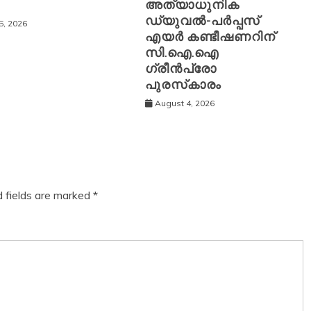
അത്യാധുനിക
ഡ്യുവൽ-പർപ്പസ്
5, 2026
എയർ കണ്ടീഷണറിന്
സി.ഐ.ഐ
ഗ്രീൻപ്രോ
പുരസ്‌കാരം
August 4, 2026
d fields are marked
*