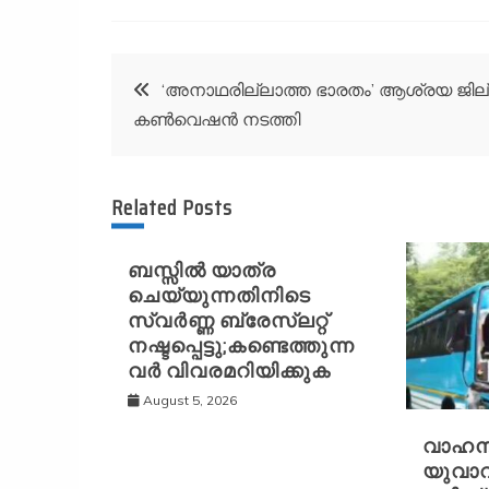
Post
‘അനാഥരില്ലാത്ത ഭാരതം’ ആശ്രയ ജില
കൺവെഷൻ നടത്തി
navigation
Related Posts
ബസ്സിൽ യാത്ര
ചെയ്യുന്നതിനിടെ
സ്വർണ്ണ ബ്രേസ്‌ലറ്റ്
നഷ്ടപ്പെട്ടു;കണ്ടെത്തുന്ന
വർ വിവരമറിയിക്കുക
August 5, 2026
വാഹന
യുവാവ്