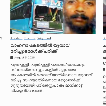
െ
Accident
Districts
Wayanad
Di
വാഹനാപകടത്തിൽ യുവാവ്
ച
മരിച്ചു:ഒരാൾക്ക് പരിക്ക്
അ
എ
August 5, 2026
ഗ
പുൽപ്പള്ളി : പുൽപ്പള്ളി പാക്കത്ത് ബൈക്കും
സ്വകാര്യ ബസ്സും കൂട്ടിയിടിച്ചുണ്ടായ
അപകടത്തിൽ ബൈക്ക് യാത്രികനായ യുവാവ്
ക
മരിച്ചു. സഹയാത്രികനായ മറ്റൊരാൾക്ക്
പ
ഗുരുതരമായി പരിക്കേറ്റു.പാക്കം മാനിക്കാട്ട്
ഇ
തിമ്മപ്പൻ്റെ മകൻ…
ന
പ
ഇ