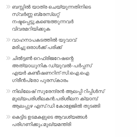
ബസ്സിൽ യാത്ര ചെയ്യുന്നതിനിടെ
സ്വർണ്ണ ബ്രേസ്‌ലറ്റ്
നഷ്ടപ്പെട്ടു;കണ്ടെത്തുന്നവർ
വിവരമറിയിക്കുക
വാഹനാപകടത്തിൽ യുവാവ്
മരിച്ചു:ഒരാൾക്ക് പരിക്ക്
ചിൽട്ടൺ റെഫ്രിജറേഷന്റെ
അത്യാധുനിക ഡ്യുവൽ-പർപ്പസ്
എയർ കണ്ടീഷണറിന് സി.ഐ.ഐ
ഗ്രീൻപ്രോ പുരസ്‌കാരം
നിഖിലേഷ് സുരേന്ദ്രൻ ആലപ്പി റിപ്പിൾസ്
മുഖ്യപരിശീലകൻ;പരിശീലന ക്യാമ്പ്
ആലപ്പുഴ എസ്.ഡി കോളേജിൽ തുടങ്ങി
കെട്ടിട ഉടമകളുടെ ആവശ്യങ്ങൾ
പരിഗണിക്കും:മുഖ്യമന്ത്രി