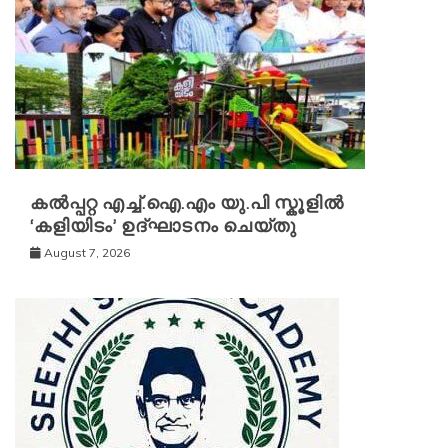
കൽപ്പറ്റ എച്ച്.ഐ.എം യു.പി സ്കൂ‌ളിൽ
‘കളിയിടം’ ഉദ്ഘാടനം ചെയ്തു
August 7, 2026