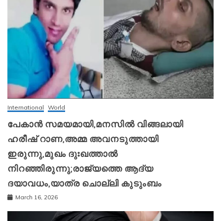
International
World
പേകാൻ സമയമായി,മനസിൽ വിങ്ങലായി
ഹരീഷ് റാണ,അമ്മ അവനടുത്തായി
ഇരുന്നു,മുഖം ദുഃഖത്താൽ
നിറഞ്ഞിരുന്നു;രാജ്യത്തെ ആദ്യ
ദയാവധം,യാത്ര ചൊല്ലി കുടുംബം
March 16, 2026