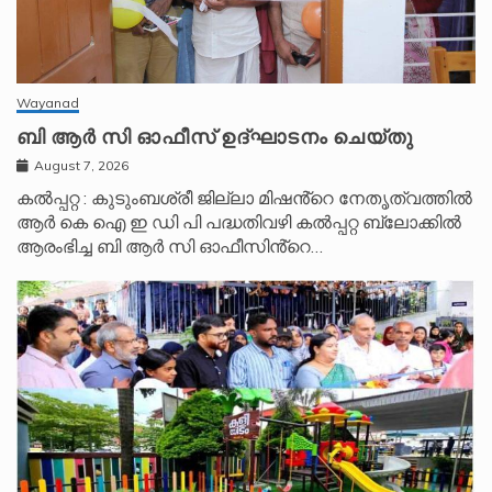
Wayanad
ബി ആർ സി ഓഫീസ് ഉദ്ഘാടനം ചെയ്തു
August 7, 2026
കൽപ്പറ്റ : കുടുംബശ്രീ ജില്ലാ മിഷൻ്റെ നേതൃത്വത്തിൽ
ആർ കെ ഐ ഇ ഡി പി പദ്ധതിവഴി കൽപ്പറ്റ ബ്ലോക്കിൽ
ആരംഭിച്ച ബി ആർ സി ഓഫീസിൻ്റെ…