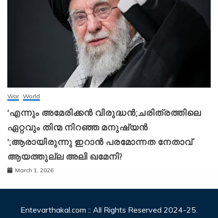
War
World
‘എന്നും അമേരിക്കന്‍ വിരുദ്ധന്‍;ചരിത്രത്തിലെ
ഏറ്റവും തിന്മ നിറഞ്ഞ മനുഷ്യന്‍
‘;ആരായിരുന്നു ഇറാന്‍ പരമോന്നത നേതാവ്
ആയത്തുല്ല അലി ഖമേനി?
March 1, 2026
Entevarthakal.com :: All Rights Reserved 2024-25.