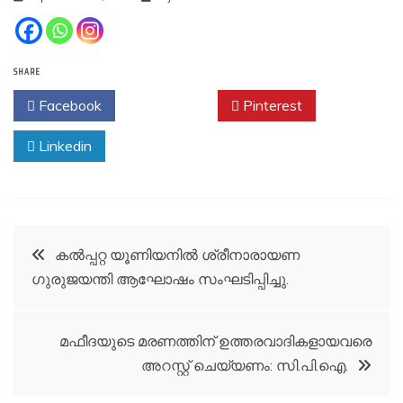
SHARE
Facebook
Twitter
Pinterest
Linkedin
Post
കല്‍പ്പറ്റ യൂണിയനില്‍ ശ്രീനാരായണ
ഗുരുജയന്തി ആഘോഷം സംഘടിപ്പിച്ചു.
navigation
മഫീദയുടെ മരണത്തിന് ഉത്തരവാദികളായവരെ
അറസ്റ്റ് ചെയ്യണം: സി.പി.ഐ.