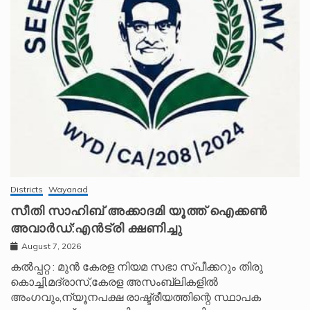
Districts
Wayanad
സീതി സാഹിബ് അക്കാദമി യൂത്ത് ഐക്കൺ
അവാർഡ്:എൻട്രി ക്ഷണിച്ചു
August 7, 2026
കൽപ്പറ്റ : മുൻ കേരള നിയമ സഭാ സ്പീക്കറും തിരു
കൊച്ചി,മദ്രാസ്,കേരള അസംബ്ലികളിൽ
അംഗവും,ന്യൂനപക്ഷ രാഷ്ട്രീയത്തിന്റെ സ്ഥാപക