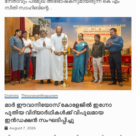
നേതാവും പ്രമുഖ അഭിഭാഷകനുമായിരുന്ന കെ എം
സീതി സാഹിബിന്റെ…
Districts
Thiruvananthapuram
മാർ ഈവാനിയോസ് കോളേജിൽ ഇഗ്നോ
പുതിയ വിദ്യാർഥികൾക്ക് വിപുലമായ
ഇൻഡക്ഷൻ സംഘടിപ്പിച്ചു
August 7, 2026