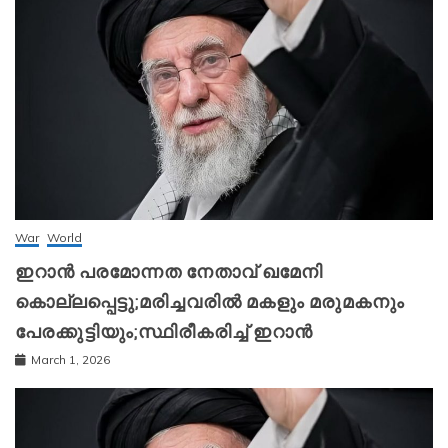
War
World
ഇറാന്‍ പരമോന്നത നേതാവ് ഖമേനി
കൊല്ലപ്പെട്ടു;മരിച്ചവരിൽ മകളും മരുമകനും
പേരക്കുട്ടിയും;സ്ഥിരീകരിച്ച് ഇറാന്‍
March 1, 2026