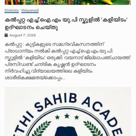
Districts
Wayanad
കൽപ്പറ്റ എച്ച്.ഐ.എം യു.പി സ്കൂ‌ളിൽ ‘കളിയിടം’
ഉദ്ഘാടനം ചെയ്തു
August 7, 2026
കൽപ്പറ്റ : കുട്ടികളുടെ സമഗ്രവികസനത്തിന്
പ്രാധാന്യം നൽകി കൽപ്പറ്റ എച്ച്.ഐ.എം.യു.പി.
സ്കൂ‌ളിൽ 'കളിയിടം' ഒരുക്കി. വയനാട് ജില്ലാപഞ്ചായത്ത്
പ്രസിഡണ്ട് ചന്ദ്രിക കൃഷ്ണൻ ഉദ്ഘാടനം
നിർവഹിച്ചു.വിദ്യാലയത്തിലെ കളിയിടം
ശാരീരികക്ഷമതയ്‌ക്കൊപ്പം…