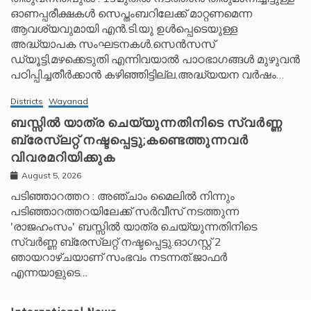
ഓണപ്പരീക്ഷകൾ സെപ്തംബറിലേക്ക് മാറ്റണമെന്ന
ആവശ്യവുമായി എൻ.ടി.യു ഉൾപ്പെടെയുള്ള
അദ്ധ്യാപക സംഘടനകൾ.സെൻസസ്
ഡ്യൂട്ടി,മഴക്കെടുതി എന്നിവയാൽ പാഠഭാഗങ്ങൾ മുഴുവൻ
പഠിപ്പിച്ചതീർക്കാൻ കഴിഞ്ഞിട്ടില്ല.അദ്ധ്യയന വർഷം…
Districts
Wayanad
ബസ്സിൽ യാത്ര ചെയ്യുന്നതിനിടെ സ്വർണ്ണ
ബ്രേസ്‌ലറ്റ് നഷ്ടപ്പെട്ടു;കണ്ടെത്തുന്നവർ
വിവരമറിയിക്കുക
August 5, 2026
പടിഞ്ഞാറത്തറ : അഞ്ചാം മൈലിൽ നിന്നും
പടിഞ്ഞാറത്തറയിലേക്ക് സർവീസ് നടത്തുന്ന
'രാജഹംസം' ബസ്സിൽ യാത്ര ചെയ്യുന്നതിനിടെ
സ്വർണ്ണ ബ്രേസ്‌ലറ്റ് നഷ്ടപ്പെട്ടു.ഓഗസ്റ്റ് 2
ഞായറാഴ്ചയാണ് സംഭവം നടന്നത്.ജാഫർ
എന്നയാളുടെ…