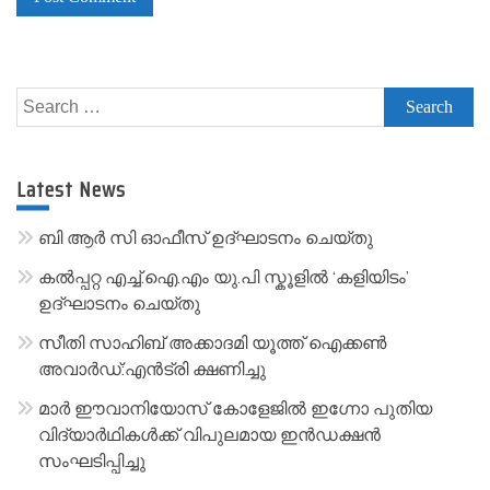
A
l
Search
t
for:
e
r
Latest News
n
a
ബി ആർ സി ഓഫീസ് ഉദ്ഘാടനം ചെയ്തു
t
കൽപ്പറ്റ എച്ച്.ഐ.എം യു.പി സ്കൂ‌ളിൽ ‘കളിയിടം’
i
ഉദ്ഘാടനം ചെയ്തു
v
സീതി സാഹിബ് അക്കാദമി യൂത്ത് ഐക്കൺ
e
അവാർഡ്:എൻട്രി ക്ഷണിച്ചു
:
മാർ ഈവാനിയോസ് കോളേജിൽ ഇഗ്നോ പുതിയ
വിദ്യാർഥികൾക്ക് വിപുലമായ ഇൻഡക്ഷൻ
സംഘടിപ്പിച്ചു