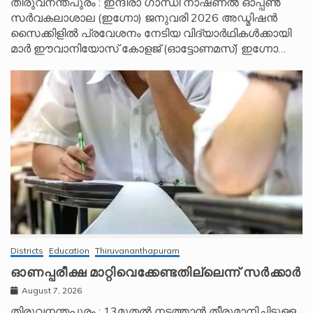
തിരുവനന്തപുരം : ഇന്ദിരാ ഗാന്ധി നാഷണൽ ഓപ്പൺ
സർവകലാശാല (ഇഗ്നോ) ജനുവരി 2026 അഡ്മിഷൻ
സൈക്കിളിൽ പ്രവേശനം നേടിയ വിദ്യാർഥികൾക്കായി
മാർ ഈവാനിയോസ് കോളജ് (ഓട്ടോണമസ്) ഇഗ്നോ…
Districts
Education
Thiruvananthapuram
ഓണപ്പരീക്ഷ മാറ്റിവെക്കേണ്ടതില്ലെന്ന് സർക്കാർ
August 7, 2026
തിരുവനന്തപുരം : 13മുതൽ നടത്താൻ തീരുമാനിച്ചിട്ടുള്ള