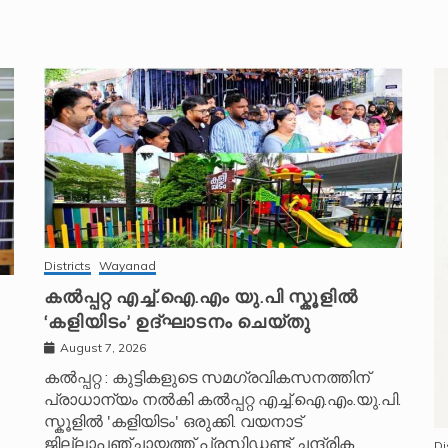
Districts
Wayanad
കൽപ്പറ്റ എച്ച്.ഐ.എം യു.പി സ്കൂ‌ളിൽ
‘കളിയിടം’ ഉദ്ഘാടനം ചെയ്തു
August 7, 2026
കൽപ്പറ്റ : കുട്ടികളുടെ സമഗ്രവികസനത്തിന്
പ്രാധാന്യം നൽകി കൽപ്പറ്റ എച്ച്.ഐ.എം.യു.പി.
സ്കൂ‌ളിൽ 'കളിയിടം' ഒരുക്കി. വയനാട്
ജില്ലാപഞ്ചായത്ത് പ്രസിഡണ്ട് ചന്ദ്രിക
Di