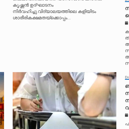
കൃഷ്ണൻ ഉദ്ഘാടനം
സ
നിർവഹിച്ചു.വിദ്യാലയത്തിലെ കളിയിടം
ഐ
ശാരീരികക്ഷമതയ്‌ക്കൊപ്പം…
ക
ത
അ
സ
അ
സ
Di
ബ
സ
ന
വ
പ