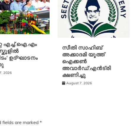
്റ എച്ച്.ഐ.എം
സീതി സാഹിബ്
സ്കൂ‌ളിൽ
അക്കാദമി യൂത്ത്
ിടം’ ഉദ്ഘാടനം
ഐക്കൺ
തു
അവാർഡ്:എൻട്രി
7, 2026
ക്ഷണിച്ചു
August 7, 2026
d fields are marked
*