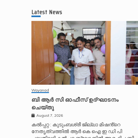
l
t
Latest News
e
r
n
a
t
i
v
e
:
Wayanad
ബി ആർ സി ഓഫീസ് ഉദ്ഘാടനം
ചെയ്തു
August 7, 2026
കൽപ്പറ്റ : കുടുംബശ്രീ ജില്ലാ മിഷൻ്റെ
നേതൃത്വത്തിൽ ആർ കെ ഐ ഇ ഡി പി
പദ്ധതിവഴി കൽപ്പറ്റ ബ്ലോക്കിൽ ആരംഭിച്ച ബി