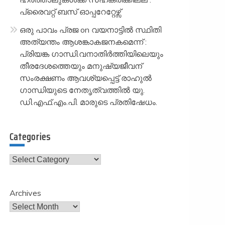
പ്രൈവറ്റ് ബസ് ഓപ്പറേറ്റേഴ്സ്
ഒരു പാവം പ്രജ
on
വയനാട്ടിൽ സ്ഥിതി
അത്യന്തം ആശങ്കാകജനകമെന്ന് :
പ്രിയങ്ക ഗാന്ധി.വനാതിർത്തിയിലെയും
തീരദേശത്തെയും മനുഷ്യജീവന്
സംരക്ഷണം ആവശ്യപ്പെട്ട് രാഹുൽ
ഗാന്ധിയുടെ നേതൃത്വത്തിൽ യു.
ഡി.എഫ്.എം.പി. മാരുടെ പ്രതിഷേധം.
Categories
Categories
Archives