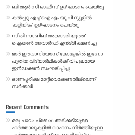
ബി ആർ സി ഓഫീസ് ഉദ്ഘാടനം ചെയ്തു
കൽപ്പറ്റ എച്ച്.ഐ.എം യു.പി സ്കൂ‌ളിൽ
‘കളിയിടം’ ഉദ്ഘാടനം ചെയ്തു
സീതി സാഹിബ് അക്കാദമി യൂത്ത്
ഐക്കൺ അവാർഡ്:എൻട്രി ക്ഷണിച്ചു
മാർ ഈവാനിയോസ് കോളേജിൽ ഇഗ്നോ
പുതിയ വിദ്യാർഥികൾക്ക് വിപുലമായ
ഇൻഡക്ഷൻ സംഘടിപ്പിച്ചു
ഓണപ്പരീക്ഷ മാറ്റിവെക്കേണ്ടതില്ലെന്ന്
സർക്കാർ
Recent Comments
ഒരു പാവം പ്രജ
on
അടിക്കടിയുള്ള
ഹർത്താലുകളിൽ വാഹനം നിർത്തിയുള്ള
ഹർത്താലുകൾക്ക് സഹകരിക്കില്ല :