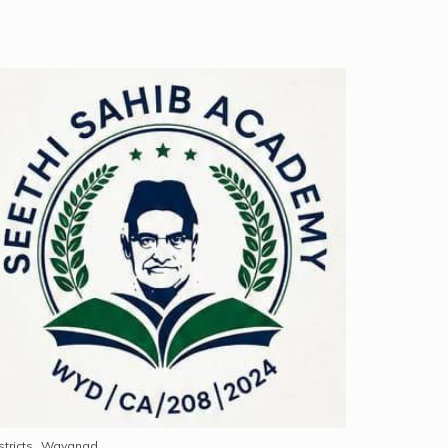
stricts
Wayanad