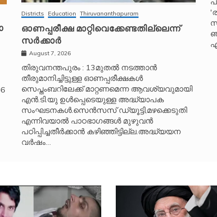
പ
'
Districts
Education
Thiruvananthapuram
സ്
ോ
ഓണപ്പരീക്ഷ മാറ്റിവെക്കേണ്ടതില്ലെന്ന്
ഞ
സർക്കാർ
എ
August 7, 2026
തിരുവനന്തപുരം : 13മുതൽ നടത്താൻ
തീരുമാനിച്ചിട്ടുള്ള ഓണപ്പരീക്ഷകൾ
സെപ്തംബറിലേക്ക് മാറ്റണമെന്ന ആവശ്യവുമായി
26
എൻ.ടി.യു ഉൾപ്പെടെയുള്ള അദ്ധ്യാപക
സംഘടനകൾ.സെൻസസ് ഡ്യൂട്ടി,മഴക്കെടുതി
എന്നിവയാൽ പാഠഭാഗങ്ങൾ മുഴുവൻ
പഠിപ്പിച്ചതീർക്കാൻ കഴിഞ്ഞിട്ടില്ല.അദ്ധ്യയന
വർഷം…