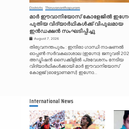
Districts
Thiruvananthapuram
മാർ ഈവാനിയോസ് കോളേജിൽ ഇഗ്ന
പുതിയ വിദ്യാർഥികൾക്ക് വിപുലമായ
ഇൻഡക്ഷൻ സംഘടിപ്പിച്ചു
August 7, 2026
തിരുവനന്തപുരം : ഇന്ദിരാ ഗാന്ധി നാഷണൽ
ഓപ്പൺ സർവകലാശാല (ഇഗ്നോ) ജനുവരി 20
അഡ്മിഷൻ സൈക്കിളിൽ പ്രവേശനം നേടിയ
വിദ്യാർഥികൾക്കായി മാർ ഈവാനിയോസ്
കോളജ് (ഓട്ടോണമസ്) ഇഗ്നോ…
International News