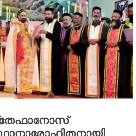
 സ്‌തേഫാനോസ്
 സ്ഥാനാരോഹിതനായി.