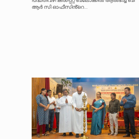
ആർ സി ഓഫീസിൻ്റെ…