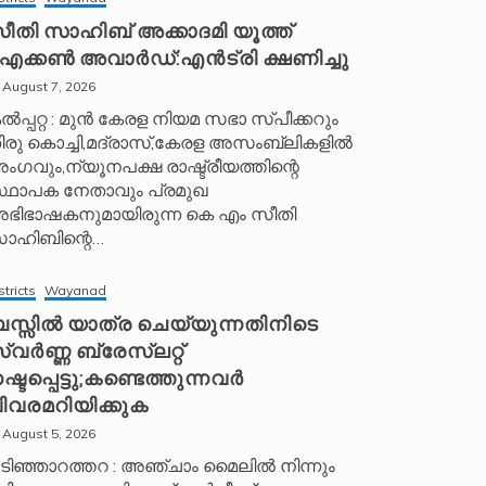
ീതി സാഹിബ് അക്കാദമി യൂത്ത്
ക്കൺ അവാർഡ്:എൻട്രി ക്ഷണിച്ചു
August 7, 2026
ൽപ്പറ്റ : മുൻ കേരള നിയമ സഭാ സ്പീക്കറും
ിരു കൊച്ചി,മദ്രാസ്,കേരള അസംബ്ലികളിൽ
ംഗവും,ന്യൂനപക്ഷ രാഷ്ട്രീയത്തിന്റെ
്ഥാപക നേതാവും പ്രമുഖ
ഭിഭാഷകനുമായിരുന്ന കെ എം സീതി
ാഹിബിന്റെ…
stricts
Wayanad
സ്സിൽ യാത്ര ചെയ്യുന്നതിനിടെ
്വർണ്ണ ബ്രേസ്‌ലറ്റ്
ഷ്ടപ്പെട്ടു;കണ്ടെത്തുന്നവർ
ിവരമറിയിക്കുക
August 5, 2026
ടിഞ്ഞാറത്തറ : അഞ്ചാം മൈലിൽ നിന്നും