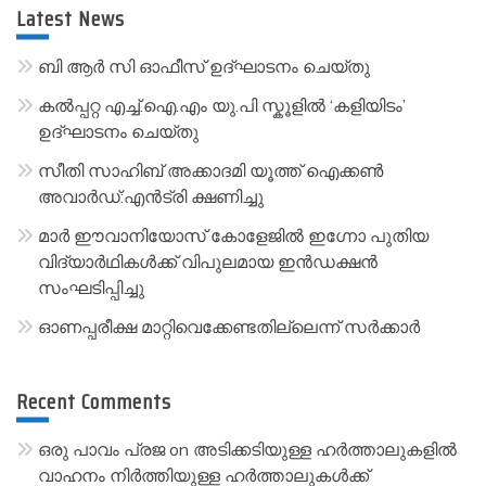
r
Latest News
n
a
ബി ആർ സി ഓഫീസ് ഉദ്ഘാടനം ചെയ്തു
t
കൽപ്പറ്റ എച്ച്.ഐ.എം യു.പി സ്കൂ‌ളിൽ ‘കളിയിടം’
i
ഉദ്ഘാടനം ചെയ്തു
v
സീതി സാഹിബ് അക്കാദമി യൂത്ത് ഐക്കൺ
e
അവാർഡ്:എൻട്രി ക്ഷണിച്ചു
:
മാർ ഈവാനിയോസ് കോളേജിൽ ഇഗ്നോ പുതിയ
വിദ്യാർഥികൾക്ക് വിപുലമായ ഇൻഡക്ഷൻ
സംഘടിപ്പിച്ചു
ഓണപ്പരീക്ഷ മാറ്റിവെക്കേണ്ടതില്ലെന്ന് സർക്കാർ
Recent Comments
ഒരു പാവം പ്രജ
on
അടിക്കടിയുള്ള ഹർത്താലുകളിൽ
വാഹനം നിർത്തിയുള്ള ഹർത്താലുകൾക്ക്