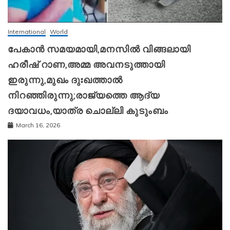
International
World
പേകാൻ സമയമായി,മനസിൽ വിങ്ങലായി
ഹരീഷ് റാണ,അമ്മ അവനടുത്തായി
ഇരുന്നു,മുഖം ദുഃഖത്താൽ
നിറഞ്ഞിരുന്നു;രാജ്യത്തെ ആദ്യ
ദയാവധം,യാത്ര ചൊല്ലി കുടുംബം
March 16, 2026