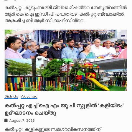
കൽപ്പറ്റ : കുടുംബശ്രീ ജില്ലാ മിഷൻ്റെ നേതൃത്വത്തിൽ
ആർ കെ ഐ ഇ ഡി പി പദ്ധതിവഴി കൽപ്പറ്റ ബ്ലോക്കിൽ
ആരംഭിച്ച ബി ആർ സി ഓഫീസിൻ്റെ…
Districts
Wayanad
കൽപ്പറ്റ എച്ച്.ഐ.എം യു.പി സ്കൂ‌ളിൽ ‘കളിയിടം’
ഉദ്ഘാടനം ചെയ്തു
August 7, 2026
കൽപ്പറ്റ : കുട്ടികളുടെ സമഗ്രവികസനത്തിന്