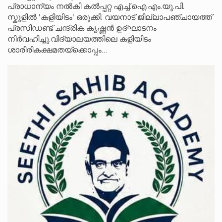
പ്രാധാന്യം നൽകി കൽപ്പറ്റ എച്ച്.ഐ.എം.യു.പി.
സ്കൂ‌ളിൽ 'കളിയിടം' ഒരുക്കി. വയനാട് ജില്ലാപഞ്ചായത്ത്
പ്രസിഡണ്ട് ചന്ദ്രിക കൃഷ്ണൻ ഉദ്ഘാടനം
നിർവഹിച്ചു.വിദ്യാലയത്തിലെ കളിയിടം
ശാരീരികക്ഷമതയ്‌ക്കൊപ്പം…