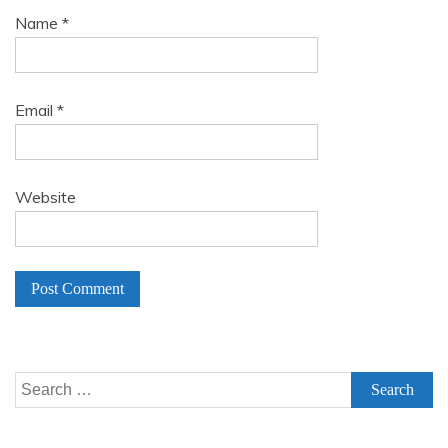
Name
*
Email
*
Website
A
l
Search
t
for:
e