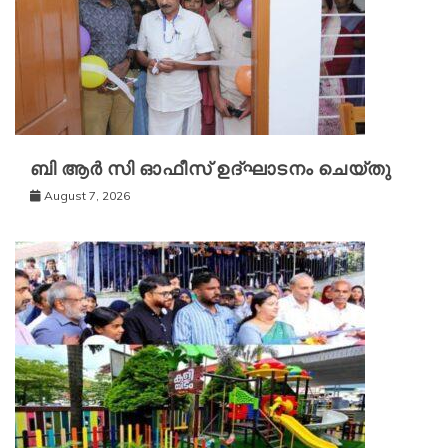
ബി ആർ സി ഓഫീസ് ഉദ്ഘാടനം ചെയ്തു
August 7, 2026