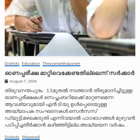
Districts
Education
Thiruvananthapuram
ഓണപ്പരീക്ഷ മാറ്റിവെക്കേണ്ടതില്ലെന്ന് സർക്കാർ
August 7, 2026
തിരുവനന്തപുരം : 13മുതൽ നടത്താൻ തീരുമാനിച്ചിട്ടുള്ള
ഓണപ്പരീക്ഷകൾ സെപ്തംബറിലേക്ക് മാറ്റണമെന്ന
ആവശ്യവുമായി എൻ.ടി.യു ഉൾപ്പെടെയുള്ള
അദ്ധ്യാപക സംഘടനകൾ.സെൻസസ്
ഡ്യൂട്ടി,മഴക്കെടുതി എന്നിവയാൽ പാഠഭാഗങ്ങൾ മുഴുവൻ
പഠിപ്പിച്ചതീർക്കാൻ കഴിഞ്ഞിട്ടില്ല.അദ്ധ്യയന വർഷം…
Districts
Wayanad