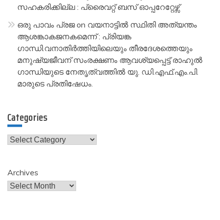
സഹകരിക്കില്ല : പ്രൈവറ്റ് ബസ് ഓപ്പറേറ്റേഴ്സ്
ഒരു പാവം പ്രജ
on
വയനാട്ടിൽ സ്ഥിതി അത്യന്തം
ആശങ്കാകജനകമെന്ന് : പ്രിയങ്ക
ഗാന്ധി.വനാതിർത്തിയിലെയും തീരദേശത്തെയും
മനുഷ്യജീവന് സംരക്ഷണം ആവശ്യപ്പെട്ട് രാഹുൽ
ഗാന്ധിയുടെ നേതൃത്വത്തിൽ യു. ഡി.എഫ്.എം.പി.
മാരുടെ പ്രതിഷേധം.
Categories
Categories
Archives