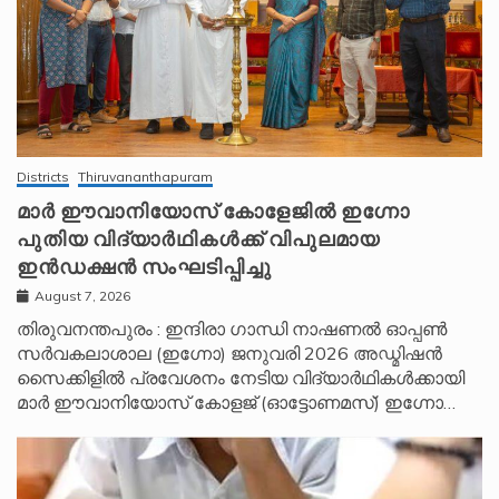
Districts
Thiruvananthapuram
മാർ ഈവാനിയോസ് കോളേജിൽ ഇഗ്നോ
പുതിയ വിദ്യാർഥികൾക്ക് വിപുലമായ
ഇൻഡക്ഷൻ സംഘടിപ്പിച്ചു
August 7, 2026
തിരുവനന്തപുരം : ഇന്ദിരാ ഗാന്ധി നാഷണൽ ഓപ്പൺ
സർവകലാശാല (ഇഗ്നോ) ജനുവരി 2026 അഡ്മിഷൻ
സൈക്കിളിൽ പ്രവേശനം നേടിയ വിദ്യാർഥികൾക്കായി
മാർ ഈവാനിയോസ് കോളജ് (ഓട്ടോണമസ്) ഇഗ്നോ…