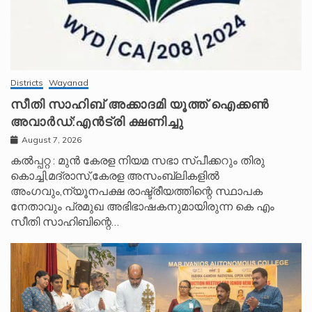
Districts
Wayanad
സീതി സാഹിബ് അക്കാദമി യൂത്ത് ഐക്കൺ
അവാർഡ്:എൻട്രി ക്ഷണിച്ചു
August 7, 2026
കൽപ്പറ്റ : മുൻ കേരള നിയമ സഭാ സ്പീക്കറും തിരു
കൊച്ചി,മദ്രാസ്,കേരള അസംബ്ലികളിൽ
അംഗവും,ന്യൂനപക്ഷ രാഷ്ട്രീയത്തിന്റെ സ്ഥാപക
നേതാവും പ്രമുഖ അഭിഭാഷകനുമായിരുന്ന കെ എം
സീതി സാഹിബിന്റെ…