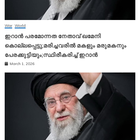
War
World
ഇറാന്‍ പരമോന്നത നേതാവ് ഖമേനി
കൊല്ലപ്പെട്ടു;മരിച്ചവരിൽ മകളും മരുമകനും
പേരക്കുട്ടിയും;സ്ഥിരീകരിച്ച് ഇറാന്‍
March 1, 2026