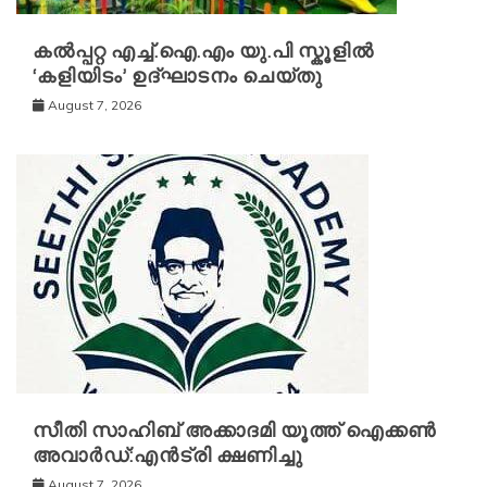
കൽപ്പറ്റ എച്ച്.ഐ.എം യു.പി സ്കൂ‌ളിൽ
‘കളിയിടം’ ഉദ്ഘാടനം ചെയ്തു
August 7, 2026
സീതി സാഹിബ് അക്കാദമി യൂത്ത് ഐക്കൺ
അവാർഡ്:എൻട്രി ക്ഷണിച്ചു
August 7, 2026