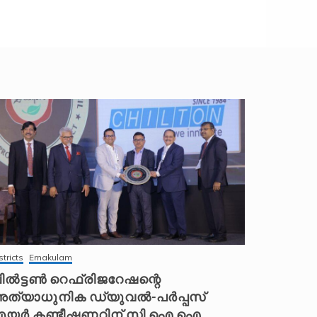
stricts
Ernakulam
ിൽട്ടൺ റെഫ്രിജറേഷന്റെ
ത്യാധുനിക ഡ്യുവൽ-പർപ്പസ്
യർ കണ്ടീഷണറിന് സി.ഐ.ഐ