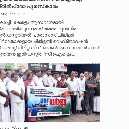
്രീൻപ്രോ പുരസ്‌കാരം
August 4, 2026
ൊച്ചി : കേരളം ആസ്ഥാനമായി
്രവർത്തിക്കുന്ന രാജ്യത്തെ മുൻനിര
ൻഡസ്ട്രിയൽ പ്രോസസ് ചില്ലർ
ിർമാതാക്കളായ ചിൽട്ടൺ റെഫ്രിജറേഷൻ
്രൈവറ്റ് ലിമിറ്റഡിന് കോൺഫെഡറേഷൻ ഓഫ്
ന്ത്യൻ ഇൻഡസ്ട്രി (സി.ഐ.ഐ)…
stricts
Wayanad