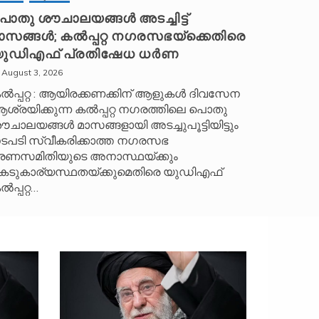
ൊതു ശൗചാലയങ്ങൾ അടച്ചിട്ട്
ാസങ്ങൾ; കൽപ്പറ്റ നഗരസഭയ്‌ക്കെതിരെ
ുഡിഎഫ് പ്രതിഷേധ ധർണ
August 3, 2026
ൽപ്പറ്റ : ആയിരക്കണക്കിന് ആളുകൾ ദിവസേന
ശ്രയിക്കുന്ന കൽപ്പറ്റ നഗരത്തിലെ പൊതു
ൗചാലയങ്ങൾ മാസങ്ങളായി അടച്ചുപൂട്ടിയിട്ടും
ടപടി സ്വീകരിക്കാത്ത നഗരസഭ
രണസമിതിയുടെ അനാസ്ഥയ്ക്കും
െടുകാര്യസ്ഥതയ്ക്കുമെതിരെ യുഡിഎഫ്
ൽപ്പറ്റ…