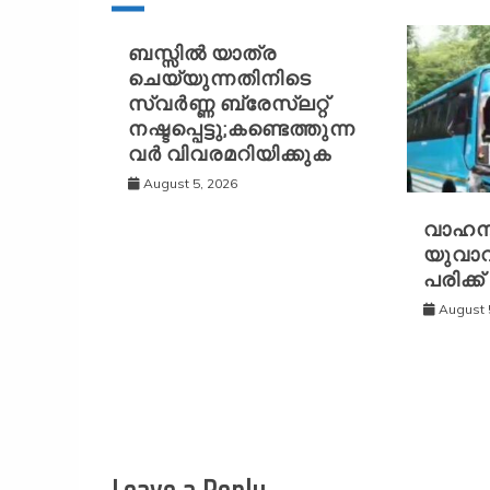
ബസ്സിൽ യാത്ര
ചെയ്യുന്നതിനിടെ
സ്വർണ്ണ ബ്രേസ്‌ലറ്റ്
നഷ്ടപ്പെട്ടു;കണ്ടെത്തുന്ന
വർ വിവരമറിയിക്കുക
August 5, 2026
വാഹന
യുവാവ്
പരിക്ക്
August 