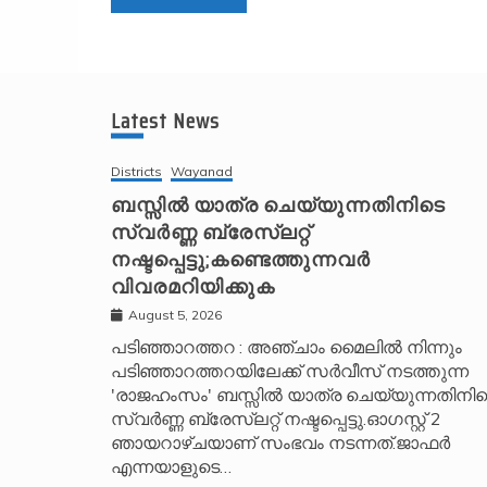
A
l
t
Latest News
e
r
Districts
Wayanad
n
ബസ്സിൽ യാത്ര ചെയ്യുന്നതിനിടെ
സ്വർണ്ണ ബ്രേസ്‌ലറ്റ്
a
നഷ്ടപ്പെട്ടു;കണ്ടെത്തുന്നവർ
t
വിവരമറിയിക്കുക
i
v
August 5, 2026
e
പടിഞ്ഞാറത്തറ : അഞ്ചാം മൈലിൽ നിന്നും
പടിഞ്ഞാറത്തറയിലേക്ക് സർവീസ് നടത്തുന്ന
:
'രാജഹംസം' ബസ്സിൽ യാത്ര ചെയ്യുന്നതിനിട
സ്വർണ്ണ ബ്രേസ്‌ലറ്റ് നഷ്ടപ്പെട്ടു.ഓഗസ്റ്റ് 2
ഞായറാഴ്ചയാണ് സംഭവം നടന്നത്.ജാഫർ
എന്നയാളുടെ…