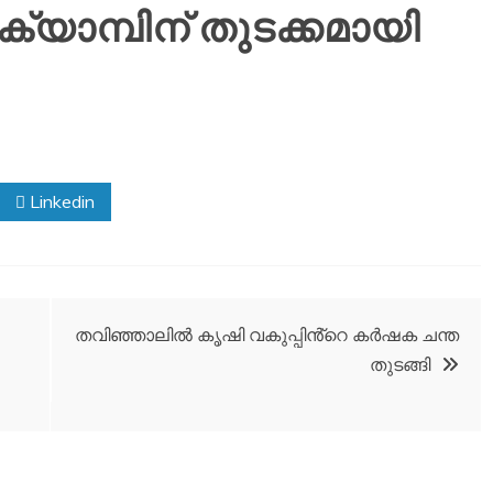
്യാമ്പിന് തുടക്കമായി
Linkedin
തവിഞ്ഞാലിൽ കൃഷി വകുപ്പിൻ്റെ കർഷക ചന്ത
തുടങ്ങി