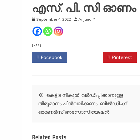
എസ്. പി. സി ഓണം ക
September 4, 2022
Anjana P
SHARE
Facebook
Twitter
Pinterest
Post
കെട്ടിട നികുതി വർദ്ധിപ്പിക്കാനുള്ള
തീരുമാനം പിൻവലിക്കണം: ബിൽഡിംഗ്
navigation
ഓണേർസ് അസോസിയേഷൻ
Related Posts