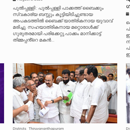
ഗ
പുൽപ്പള്ളി : പുൽപ്പള്ളി പാക്കത്ത് ബൈക്കും
സ്വകാര്യ ബസ്സും കൂട്ടിയിടിച്ചുണ്ടായ
അപകടത്തിൽ ബൈക്ക് യാത്രികനായ യുവാവ്
ക
മരിച്ചു. സഹയാത്രികനായ മറ്റൊരാൾക്ക്
പ
ഗുരുതരമായി പരിക്കേറ്റു.പാക്കം മാനിക്കാട്ട്
ഇ
തിമ്മപ്പൻ്റെ മകൻ…
ന
പ
ഇ
Districts
Thiruvananthapuram
Di