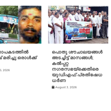
ാപകടത്തിൽ
പൊതു ശൗചാലയങ്ങൾ
 മരിച്ചു:ഒരാൾക്ക്
അടച്ചിട്ട് മാസങ്ങൾ;
കൽപ്പറ്റ
നഗരസഭയ്‌ക്കെതിരെ
5, 2026
യുഡിഎഫ് പ്രതിഷേധ
ധർണ
August 3, 2026