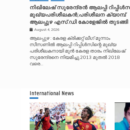
നിഖിലേഷ് സുരേന്ദ്രൻ ആലപ്പി റിപ്പിൾസ
മുഖ്യപരിശീലകൻ;പരിശീലന ക്യാമ്പ്
ആലപ്പുഴ എസ്.ഡി കോളേജിൽ തുടങ്ങി
August 4, 2026
ആലപ്പുഴ : കേരള ക്രിക്കറ്റ് ലീ​ഗ് മൂന്നാം
സീസണിൽ ആലപ്പി റിപ്പിൾസിന്റെ മുഖ്യ
പരിശീലകനായി മുൻ കേരള താരം നിഖിലേഷ്
സുരേന്ദ്രനെ നിയമിച്ചു.2013 മുതൽ 2018
വരെ…
International News