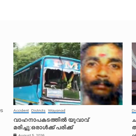
െ
Accident
Districts
Wayanad
Di
വാഹനാപകടത്തിൽ യുവാവ്
ച
മരിച്ചു:ഒരാൾക്ക് പരിക്ക്
അ
എ
August 5, 2026