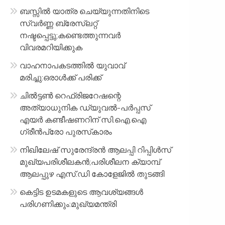
ബസ്സിൽ യാത്ര ചെയ്യുന്നതിനിടെ
സ്വർണ്ണ ബ്രേസ്‌ലറ്റ്
നഷ്ടപ്പെട്ടു;കണ്ടെത്തുന്നവർ
വിവരമറിയിക്കുക
വാഹനാപകടത്തിൽ യുവാവ്
മരിച്ചു:ഒരാൾക്ക് പരിക്ക്
ചിൽട്ടൺ റെഫ്രിജറേഷന്റെ
അത്യാധുനിക ഡ്യുവൽ-പർപ്പസ്
എയർ കണ്ടീഷണറിന് സി.ഐ.ഐ
ഗ്രീൻപ്രോ പുരസ്‌കാരം
നിഖിലേഷ് സുരേന്ദ്രൻ ആലപ്പി റിപ്പിൾസ്
മുഖ്യപരിശീലകൻ;പരിശീലന ക്യാമ്പ്
ആലപ്പുഴ എസ്.ഡി കോളേജിൽ തുടങ്ങി
കെട്ടിട ഉടമകളുടെ ആവശ്യങ്ങൾ
പരിഗണിക്കും:മുഖ്യമന്ത്രി