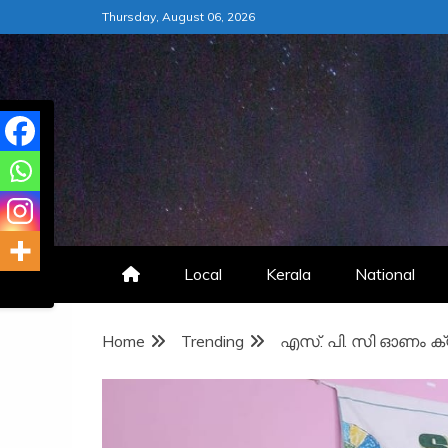
Skip
Thursday, August 06, 2026
to
content
Local
Kerala
National
Home
Trending
എസ്. പി. സി ഓണം ക്യ