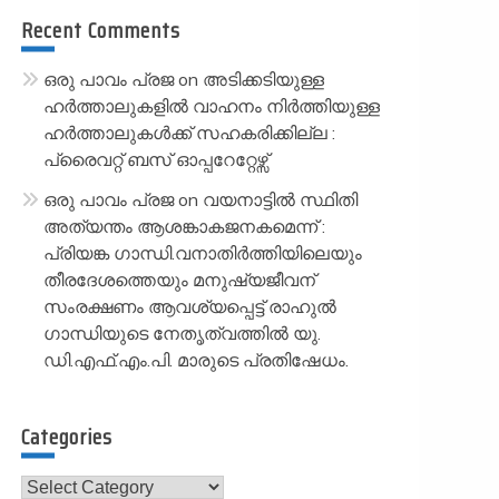
Recent Comments
ഒരു പാവം പ്രജ
on
അടിക്കടിയുള്ള
ഹർത്താലുകളിൽ വാഹനം നിർത്തിയുള്ള
ഹർത്താലുകൾക്ക് സഹകരിക്കില്ല :
പ്രൈവറ്റ് ബസ് ഓപ്പറേറ്റേഴ്സ്
ഒരു പാവം പ്രജ
on
വയനാട്ടിൽ സ്ഥിതി
അത്യന്തം ആശങ്കാകജനകമെന്ന് :
പ്രിയങ്ക ഗാന്ധി.വനാതിർത്തിയിലെയും
തീരദേശത്തെയും മനുഷ്യജീവന്
സംരക്ഷണം ആവശ്യപ്പെട്ട് രാഹുൽ
ഗാന്ധിയുടെ നേതൃത്വത്തിൽ യു.
ഡി.എഫ്.എം.പി. മാരുടെ പ്രതിഷേധം.
Categories
Categories