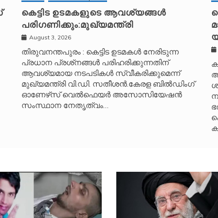
്
കെട്ടിട ഉടമകളുടെ ആവശ്യങ്ങൾ
പ
പരിഗണിക്കും:മുഖ്യമന്ത്രി
മ
യ
August 3, 2026
തിരുവനന്തപുരം : കെട്ടിട ഉടമകൾ നേരിടുന്ന
പ്രധാന പ്രശ്‌നങ്ങൾ പരിഹരിക്കുന്നതിന്
ക
ആവശ്യമായ നടപടികൾ സ്വീകരിക്കുമെന്ന്
ആ
മുഖ്യമന്ത്രി വി.ഡി. സതീശൻ.കേരള ബിൽഡിംഗ്
ശ
ഓണേഴ്‌സ് വെൽഫെയർ അസോസിയേഷൻ
ന
സംസ്ഥാന നേതൃത്വം…
ഭ
ക
ക