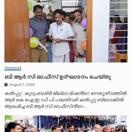
Wayanad
ബി ആർ സി ഓഫീസ് ഉദ്ഘാടനം ചെയ്തു
August 7, 2026
കൽപ്പറ്റ : കുടുംബശ്രീ ജില്ലാ മിഷൻ്റെ നേതൃത്വത്തിൽ
ആർ കെ ഐ ഇ ഡി പി പദ്ധതിവഴി കൽപ്പറ്റ ബ്ലോക്കിൽ
ആരംഭിച്ച ബി ആർ സി ഓഫീസിൻ്റെ…