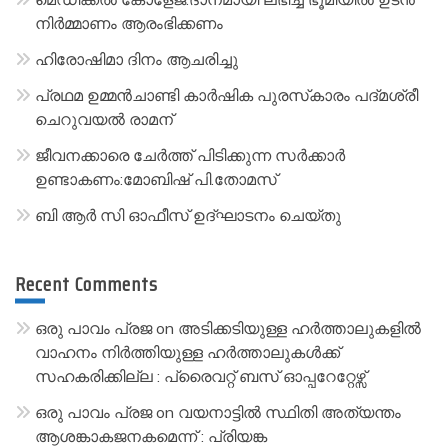
t
നിർമ്മാണം ആരംഭിക്കണം
i
ഹിരോഷിമാ ദിനം ആചരിച്ചു
v
പ്രഥമ ഉമ്മൻചാണ്ടി കാർഷിക പുരസ്‌കാരം പദ്മശ്രീ
e
ചെറുവയൽ രാമന്
:
ജീവനക്കാരെ ചേർത്ത് പിടിക്കുന്ന സർക്കാർ
ഉണ്ടാകണം:മോബിഷ് പി.തോമസ്
ബി ആർ സി ഓഫീസ് ഉദ്ഘാടനം ചെയ്തു
Recent Comments
ഒരു പാവം പ്രജ
on
അടിക്കടിയുള്ള ഹർത്താലുകളിൽ
വാഹനം നിർത്തിയുള്ള ഹർത്താലുകൾക്ക്
സഹകരിക്കില്ല : പ്രൈവറ്റ് ബസ് ഓപ്പറേറ്റേഴ്സ്
ഒരു പാവം പ്രജ
on
വയനാട്ടിൽ സ്ഥിതി അത്യന്തം
ആശങ്കാകജനകമെന്ന് : പ്രിയങ്ക