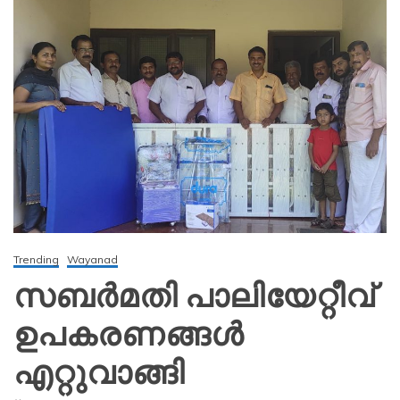
Trending
Wayanad
സബർമതി പാലിയേറ്റീവ്
ഉപകരണങ്ങൾ
എറ്റുവാങ്ങി