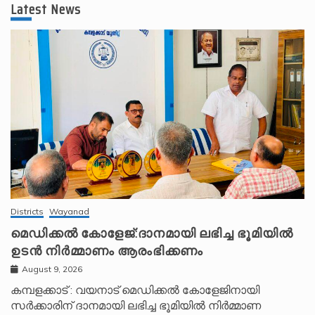
Latest News
Districts
Wayanad
മെഡിക്കൽ കോളേജ്:ദാനമായി ലഭിച്ച ഭൂമിയിൽ
ഉടൻ നിർമ്മാണം ആരംഭിക്കണം
August 9, 2026
കമ്പളക്കാട് : വയനാട് മെഡിക്കൽ കോളേജിനായി
സർക്കാരിന് ദാനമായി ലഭിച്ച ഭൂമിയിൽ നിർമ്മാണ