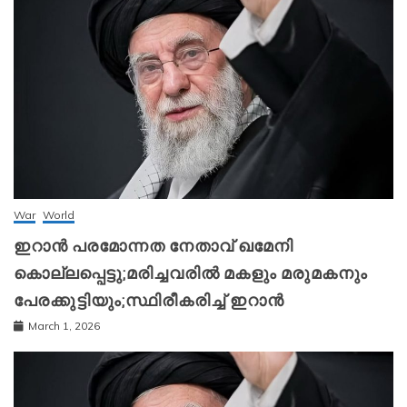
War
World
ഇറാന്‍ പരമോന്നത നേതാവ് ഖമേനി
കൊല്ലപ്പെട്ടു;മരിച്ചവരിൽ മകളും മരുമകനും
പേരക്കുട്ടിയും;സ്ഥിരീകരിച്ച് ഇറാന്‍
March 1, 2026