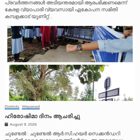
പ്രവർത്തനങ്ങൾ അടിയന്തരമായി ആരംഭിക്കണമെന്ന്
കേരള വ്യാപാരി വ്യവസായി ഏകോപന സമിതി
കമ്പളക്കാട് യൂണിറ്റ്…
Districts
Wayanad
ഹിരോഷിമാ ദിനം ആചരിച്ചു
August 9, 2026
ചുണ്ടേൽ : ചുണ്ടേൽ ആർ.സി.ഹയർ സെക്കൻഡറി