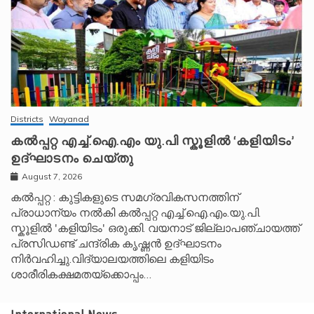
Districts
Wayanad
കൽപ്പറ്റ എച്ച്.ഐ.എം യു.പി സ്കൂ‌ളിൽ ‘കളിയിടം’
ഉദ്ഘാടനം ചെയ്തു
August 7, 2026
കൽപ്പറ്റ : കുട്ടികളുടെ സമഗ്രവികസനത്തിന്
പ്രാധാന്യം നൽകി കൽപ്പറ്റ എച്ച്.ഐ.എം.യു.പി.
സ്കൂ‌ളിൽ 'കളിയിടം' ഒരുക്കി. വയനാട് ജില്ലാപഞ്ചായത്ത്
പ്രസിഡണ്ട് ചന്ദ്രിക കൃഷ്ണൻ ഉദ്ഘാടനം
നിർവഹിച്ചു.വിദ്യാലയത്തിലെ കളിയിടം
ശാരീരികക്ഷമതയ്‌ക്കൊപ്പം…