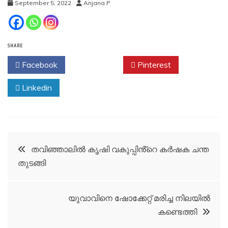
September 5, 2022
Anjana P
SHARE
Facebook
Twitter
Pinterest
Linkedin
Post
തവിഞ്ഞാലിൽ കൃഷി വകുപ്പിൻ്റെ കർഷക ചന്ത
തുടങ്ങി
navigation
യുവാവിനെ ഷോക്കേറ്റ് മരിച്ച നിലയിൽ
കണ്ടെത്തി