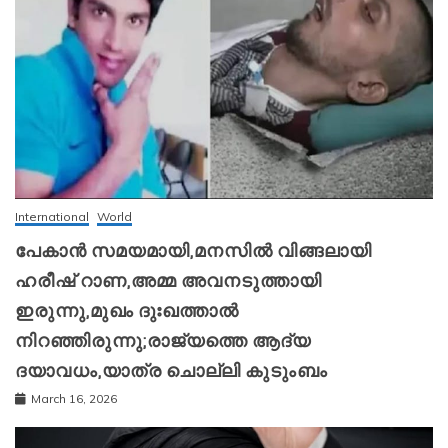
International
World
പേകാൻ സമയമായി,മനസിൽ വിങ്ങലായി
ഹരീഷ് റാണ,അമ്മ അവനടുത്തായി
ഇരുന്നു,മുഖം ദുഃഖത്താൽ
നിറഞ്ഞിരുന്നു;രാജ്യത്തെ ആദ്യ
ദയാവധം,യാത്ര ചൊല്ലി കുടുംബം
March 16, 2026