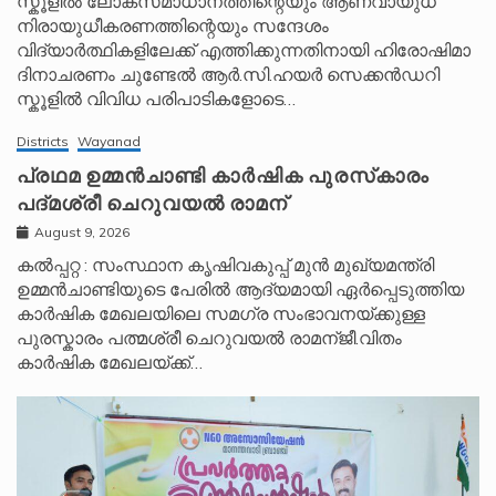
സ്കൂളിൽ ലോകസമാധാനത്തിന്റെയും ആണവായുധ
നിരായുധീകരണത്തിന്റെയും സന്ദേശം
വിദ്യാർത്ഥികളിലേക്ക് എത്തിക്കുന്നതിനായി ഹിരോഷിമാ
ദിനാചരണം ചുണ്ടേൽ ആർ.സി.ഹയർ സെക്കൻഡറി
സ്കൂളിൽ വിവിധ പരിപാടികളോടെ…
Districts
Wayanad
പ്രഥമ ഉമ്മൻചാണ്ടി കാർഷിക പുരസ്‌കാരം
പദ്മശ്രീ ചെറുവയൽ രാമന്
August 9, 2026
കൽപ്പറ്റ : സംസ്ഥാന കൃഷിവകുപ്പ് മുൻ മുഖ്യമന്ത്രി
ഉമ്മൻചാണ്ടിയുടെ പേരിൽ ആദ്യമായി ഏർപ്പെടുത്തിയ
കാർഷിക മേഖലയിലെ സമഗ്ര സംഭാവനയ്ക്കുള്ള
പുരസ്കാരം പത്മശ്രീ ചെറുവയൽ രാമന്ജീ.വിതം
കാർഷിക മേഖലയ്ക്ക്…