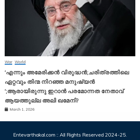
War
World
‘എന്നും അമേരിക്കന്‍ വിരുദ്ധന്‍;ചരിത്രത്തിലെ
ഏറ്റവും തിന്മ നിറഞ്ഞ മനുഷ്യന്‍
‘;ആരായിരുന്നു ഇറാന്‍ പരമോന്നത നേതാവ്
ആയത്തുല്ല അലി ഖമേനി?
March 1, 2026
Entevarthakal.com :: All Rights Reserved 2024-25.