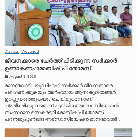
Districts
Wayanad
ജീവനക്കാരെ ചേർത്ത് പിടിക്കുന്ന സർക്കാർ
ഉണ്ടാകണം:മോബിഷ് പി.തോമസ്
August 9, 2026
മാനന്തവാടി : യുഡിഎഫ് സർക്കാർ ജീവനക്കാരെ
പരിഗണിക്കുകയും അർഹമായ ആനുകൂല്യങ്ങൾ
ഉറപ്പുവരുത്തുകയും ചെയ്യുമെന്നാണ്
പ്രതീക്ഷിക്കുന്നതെന്ന് എൻജിഒ അസോസിയേഷൻ
സംസ്ഥാന സെക്രട്ടറി മോബിഷ് പി.തോമസ്
പറഞ്ഞു.എൻജിഒ അസോസിയേഷൻ മാനന്തവാടി…