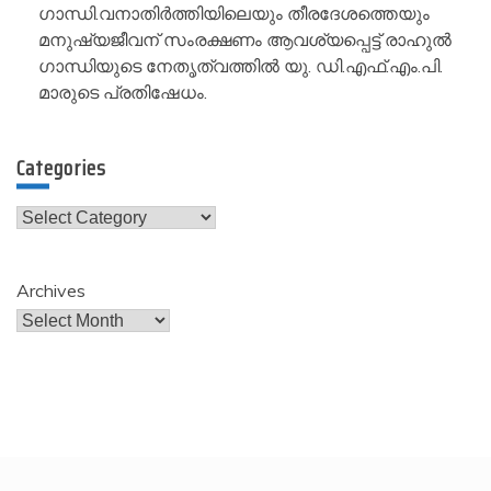
ഗാന്ധി.വനാതിർത്തിയിലെയും തീരദേശത്തെയും
മനുഷ്യജീവന് സംരക്ഷണം ആവശ്യപ്പെട്ട് രാഹുൽ
ഗാന്ധിയുടെ നേതൃത്വത്തിൽ യു. ഡി.എഫ്.എം.പി.
മാരുടെ പ്രതിഷേധം.
Categories
Categories
Archives