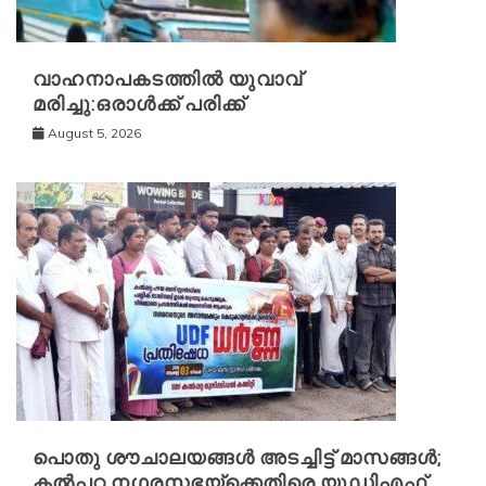
വാഹനാപകടത്തിൽ യുവാവ്
മരിച്ചു:ഒരാൾക്ക് പരിക്ക്
August 5, 2026
പൊതു ശൗചാലയങ്ങൾ അടച്ചിട്ട് മാസങ്ങൾ;
കൽപ്പറ്റ നഗരസഭയ്‌ക്കെതിരെ യുഡിഎഫ്