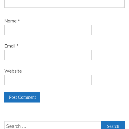
Name
*
Email
*
Website
A
l
Search
t