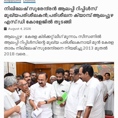
Alappuzha
Districts
നിഖിലേഷ് സുരേന്ദ്രൻ ആലപ്പി റിപ്പിൾസ്
മുഖ്യപരിശീലകൻ;പരിശീലന ക്യാമ്പ് ആലപ്പുഴ
എസ്.ഡി കോളേജിൽ തുടങ്ങി
August 4, 2026
ആലപ്പുഴ : കേരള ക്രിക്കറ്റ് ലീ​ഗ് മൂന്നാം സീസണിൽ
ആലപ്പി റിപ്പിൾസിന്റെ മുഖ്യ പരിശീലകനായി മുൻ കേരള
താരം നിഖിലേഷ് സുരേന്ദ്രനെ നിയമിച്ചു.2013 മുതൽ
2018 വരെ…