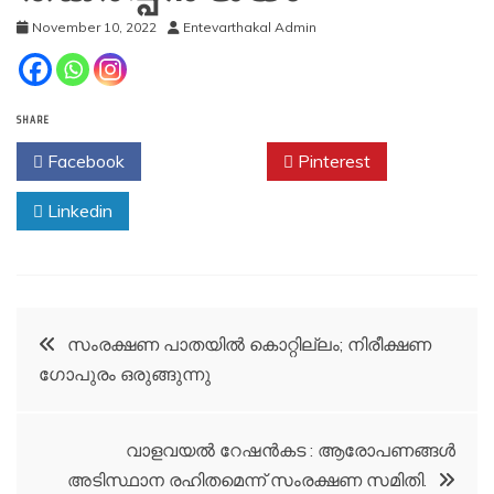
November 10, 2022
Entevarthakal Admin
SHARE
Facebook
Twitter
Pinterest
Linkedin
Post
സംരക്ഷണ പാതയില്‍ കൊറ്റില്ലം; നിരീക്ഷണ
ഗോപുരം ഒരുങ്ങുന്നു
navigation
വാളവയൽ റേഷൻകട : ആരോപണങ്ങൾ
അടിസ്ഥാന രഹിതമെന്ന് സംരക്ഷണ സമിതി.