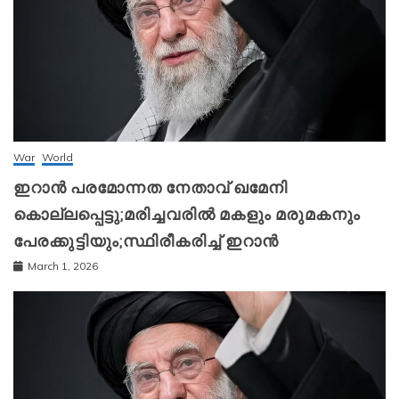
War
World
ഇറാന്‍ പരമോന്നത നേതാവ് ഖമേനി
കൊല്ലപ്പെട്ടു;മരിച്ചവരിൽ മകളും മരുമകനും
പേരക്കുട്ടിയും;സ്ഥിരീകരിച്ച് ഇറാന്‍
March 1, 2026