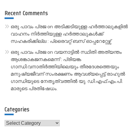
Recent Comments
ഒരു പാവം പ്രജ
on
അടിക്കടിയുള്ള ഹർത്താലുകളിൽ
വാഹനം നിർത്തിയുള്ള ഹർത്താലുകൾക്ക്
സഹകരിക്കില്ല : പ്രൈവറ്റ് ബസ് ഓപ്പറേറ്റേഴ്സ്
ഒരു പാവം പ്രജ
on
വയനാട്ടിൽ സ്ഥിതി അത്യന്തം
ആശങ്കാകജനകമെന്ന് : പ്രിയങ്ക
ഗാന്ധി.വനാതിർത്തിയിലെയും തീരദേശത്തെയും
മനുഷ്യജീവന് സംരക്ഷണം ആവശ്യപ്പെട്ട് രാഹുൽ
ഗാന്ധിയുടെ നേതൃത്വത്തിൽ യു. ഡി.എഫ്.എം.പി.
മാരുടെ പ്രതിഷേധം.
Categories
Categories