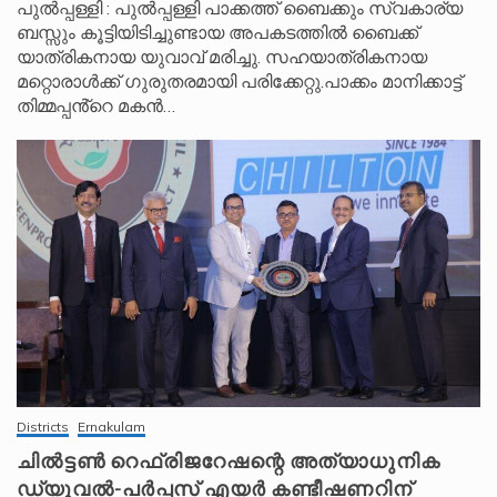
പുൽപ്പള്ളി : പുൽപ്പള്ളി പാക്കത്ത് ബൈക്കും സ്വകാര്യ
ബസ്സും കൂട്ടിയിടിച്ചുണ്ടായ അപകടത്തിൽ ബൈക്ക്
യാത്രികനായ യുവാവ് മരിച്ചു. സഹയാത്രികനായ
മറ്റൊരാൾക്ക് ഗുരുതരമായി പരിക്കേറ്റു.പാക്കം മാനിക്കാട്ട്
തിമ്മപ്പൻ്റെ മകൻ…
Districts
Ernakulam
ചിൽട്ടൺ റെഫ്രിജറേഷന്റെ അത്യാധുനിക
ഡ്യുവൽ-പർപ്പസ് എയർ കണ്ടീഷണറിന്