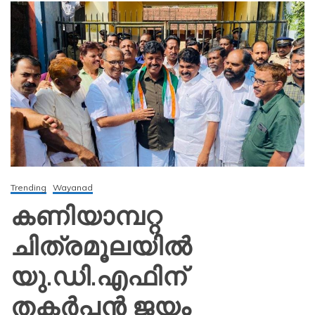
Trending
Wayanad
കണിയാമ്പറ്റ
ചിത്രമൂലയിൽ
യു.ഡി.എഫിന്
തകർപ്പൻ ജയം