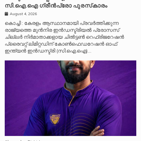
സി.ഐ.ഐ ഗ്രീൻപ്രോ പുരസ്‌കാരം
August 4, 2026
കൊച്ചി : കേരളം ആസ്ഥാനമായി പ്രവർത്തിക്കുന്ന
രാജ്യത്തെ മുൻനിര ഇൻഡസ്ട്രിയൽ പ്രോസസ്
ചില്ലർ നിർമാതാക്കളായ ചിൽട്ടൺ റെഫ്രിജറേഷൻ
പ്രൈവറ്റ് ലിമിറ്റഡിന് കോൺഫെഡറേഷൻ ഓഫ്
ഇന്ത്യൻ ഇൻഡസ്ട്രി (സി.ഐ.ഐ)…