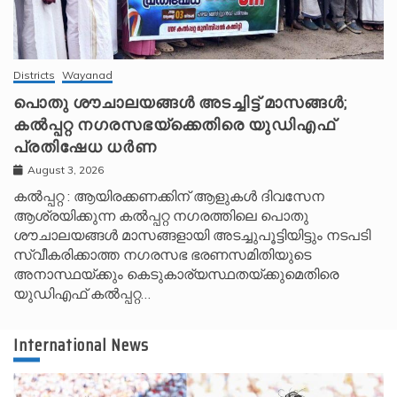
Districts
Wayanad
പൊതു ശൗചാലയങ്ങൾ അടച്ചിട്ട് മാസങ്ങൾ;
കൽപ്പറ്റ നഗരസഭയ്‌ക്കെതിരെ യുഡിഎഫ്
പ്രതിഷേധ ധർണ
August 3, 2026
കൽപ്പറ്റ : ആയിരക്കണക്കിന് ആളുകൾ ദിവസേന
ആശ്രയിക്കുന്ന കൽപ്പറ്റ നഗരത്തിലെ പൊതു
ശൗചാലയങ്ങൾ മാസങ്ങളായി അടച്ചുപൂട്ടിയിട്ടും നടപടി
സ്വീകരിക്കാത്ത നഗരസഭ ഭരണസമിതിയുടെ
അനാസ്ഥയ്ക്കും കെടുകാര്യസ്ഥതയ്ക്കുമെതിരെ
യുഡിഎഫ് കൽപ്പറ്റ…
International News