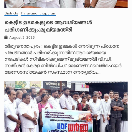
Districts
Thiruvananthapuram
കെട്ടിട ഉടമകളുടെ ആവശ്യങ്ങൾ
പരിഗണിക്കും:മുഖ്യമന്ത്രി
August 3, 2026
തിരുവനന്തപുരം : കെട്ടിട ഉടമകൾ നേരിടുന്ന പ്രധാന
പ്രശ്‌നങ്ങൾ പരിഹരിക്കുന്നതിന് ആവശ്യമായ
നടപടികൾ സ്വീകരിക്കുമെന്ന് മുഖ്യമന്ത്രി വി.ഡി.
സതീശൻ.കേരള ബിൽഡിംഗ് ഓണേഴ്‌സ് വെൽഫെയർ
അസോസിയേഷൻ സംസ്ഥാന നേതൃത്വം…