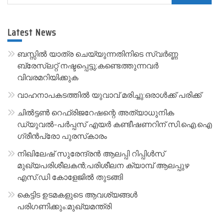
for:
e
r
Latest News
n
a
ബസ്സിൽ യാത്ര ചെയ്യുന്നതിനിടെ സ്വർണ്ണ
t
ബ്രേസ്‌ലറ്റ് നഷ്ടപ്പെട്ടു;കണ്ടെത്തുന്നവർ
വിവരമറിയിക്കുക
i
v
വാഹനാപകടത്തിൽ യുവാവ് മരിച്ചു:ഒരാൾക്ക് പരിക്ക്
e
ചിൽട്ടൺ റെഫ്രിജറേഷന്റെ അത്യാധുനിക
:
ഡ്യുവൽ-പർപ്പസ് എയർ കണ്ടീഷണറിന് സി.ഐ.ഐ
ഗ്രീൻപ്രോ പുരസ്‌കാരം
നിഖിലേഷ് സുരേന്ദ്രൻ ആലപ്പി റിപ്പിൾസ്
മുഖ്യപരിശീലകൻ;പരിശീലന ക്യാമ്പ് ആലപ്പുഴ
എസ്.ഡി കോളേജിൽ തുടങ്ങി
കെട്ടിട ഉടമകളുടെ ആവശ്യങ്ങൾ
പരിഗണിക്കും:മുഖ്യമന്ത്രി