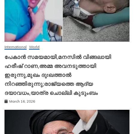
International
World
പേകാൻ സമയമായി,മനസിൽ വിങ്ങലായി
ഹരീഷ് റാണ,അമ്മ അവനടുത്തായി
ഇരുന്നു,മുഖം ദുഃഖത്താൽ
നിറഞ്ഞിരുന്നു;രാജ്യത്തെ ആദ്യ
ദയാവധം,യാത്ര ചൊല്ലി കുടുംബം
March 16, 2026