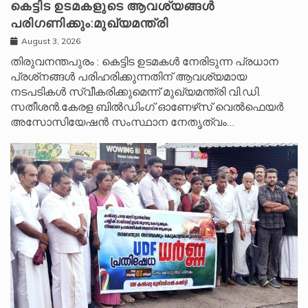
കെട്ടിട ഉടമകളുടെ ആവശ്യങ്ങൾ
പരിഗണിക്കും:മുഖ്യമന്ത്രി
August 3, 2026
തിരുവനന്തപുരം : കെട്ടിട ഉടമകൾ നേരിടുന്ന പ്രധാന
പ്രശ്‌നങ്ങൾ പരിഹരിക്കുന്നതിന് ആവശ്യമായ
നടപടികൾ സ്വീകരിക്കുമെന്ന് മുഖ്യമന്ത്രി വി.ഡി.
സതീശൻ.കേരള ബിൽഡിംഗ് ഓണേഴ്‌സ് വെൽഫെയർ
അസോസിയേഷൻ സംസ്ഥാന നേതൃത്വം…