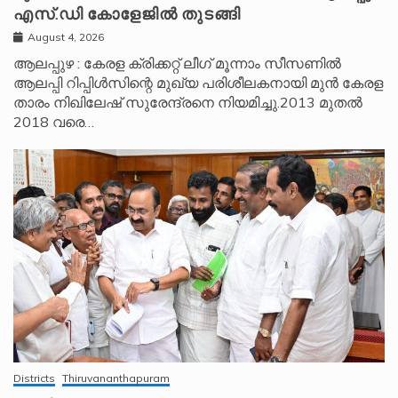
എസ്.ഡി കോളേജിൽ തുടങ്ങി
August 4, 2026
ആലപ്പുഴ : കേരള ക്രിക്കറ്റ് ലീ​ഗ് മൂന്നാം സീസണിൽ
ആലപ്പി റിപ്പിൾസിന്റെ മുഖ്യ പരിശീലകനായി മുൻ കേരള
താരം നിഖിലേഷ് സുരേന്ദ്രനെ നിയമിച്ചു.2013 മുതൽ
2018 വരെ…
Districts
Thiruvananthapuram