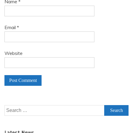
Name
*
Email
*
Website
A
l
Search
t
for:
e
r
Latest News