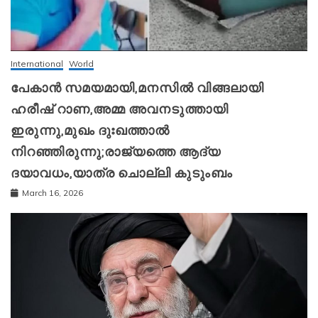
International
World
പേകാൻ സമയമായി,മനസിൽ വിങ്ങലായി
ഹരീഷ് റാണ,അമ്മ അവനടുത്തായി
ഇരുന്നു,മുഖം ദുഃഖത്താൽ
നിറഞ്ഞിരുന്നു;രാജ്യത്തെ ആദ്യ
ദയാവധം,യാത്ര ചൊല്ലി കുടുംബം
March 16, 2026