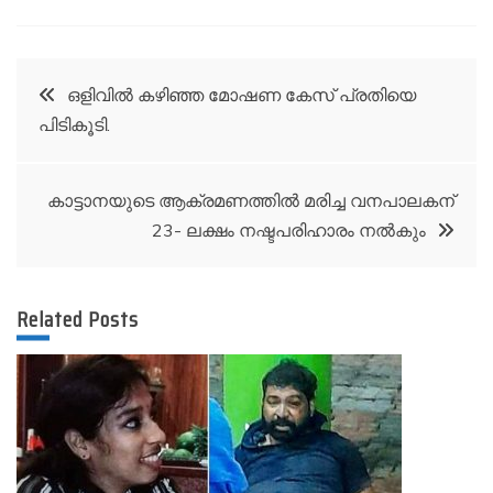
Post
ഒളിവിൽ കഴിഞ്ഞ മോഷണ കേസ് പ്രതിയെ
പിടികൂടി.
navigation
കാട്ടാനയുടെ ആക്രമണത്തിൽ മരിച്ച വനപാലകന്
23- ലക്ഷം നഷ്ടപരിഹാരം നൽകും
Related Posts