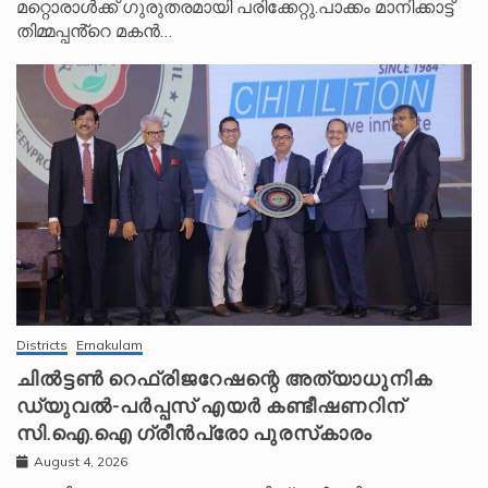
മറ്റൊരാൾക്ക് ഗുരുതരമായി പരിക്കേറ്റു.പാക്കം മാനിക്കാട്ട്
തിമ്മപ്പൻ്റെ മകൻ…
Districts
Ernakulam
ചിൽട്ടൺ റെഫ്രിജറേഷന്റെ അത്യാധുനിക
ഡ്യുവൽ-പർപ്പസ് എയർ കണ്ടീഷണറിന്
സി.ഐ.ഐ ഗ്രീൻപ്രോ പുരസ്‌കാരം
August 4, 2026