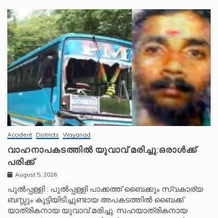
Accident
Districts
Wayanad
വാഹനാപകടത്തിൽ യുവാവ് മരിച്ചു:ഒരാൾക്ക്
പരിക്ക്
August 5, 2026
പുൽപ്പള്ളി : പുൽപ്പള്ളി പാക്കത്ത് ബൈക്കും സ്വകാര്യ
ബസ്സും കൂട്ടിയിടിച്ചുണ്ടായ അപകടത്തിൽ ബൈക്ക്
യാത്രികനായ യുവാവ് മരിച്ചു. സഹയാത്രികനായ