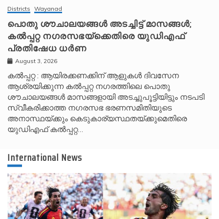
Districts
Wayanad
പൊതു ശൗചാലയങ്ങൾ അടച്ചിട്ട് മാസങ്ങൾ;
കൽപ്പറ്റ നഗരസഭയ്‌ക്കെതിരെ യുഡിഎഫ്
പ്രതിഷേധ ധർണ
August 3, 2026
കൽപ്പറ്റ : ആയിരക്കണക്കിന് ആളുകൾ ദിവസേന
ആശ്രയിക്കുന്ന കൽപ്പറ്റ നഗരത്തിലെ പൊതു
ശൗചാലയങ്ങൾ മാസങ്ങളായി അടച്ചുപൂട്ടിയിട്ടും നടപടി
സ്വീകരിക്കാത്ത നഗരസഭ ഭരണസമിതിയുടെ
അനാസ്ഥയ്ക്കും കെടുകാര്യസ്ഥതയ്ക്കുമെതിരെ
യുഡിഎഫ് കൽപ്പറ്റ…
International News