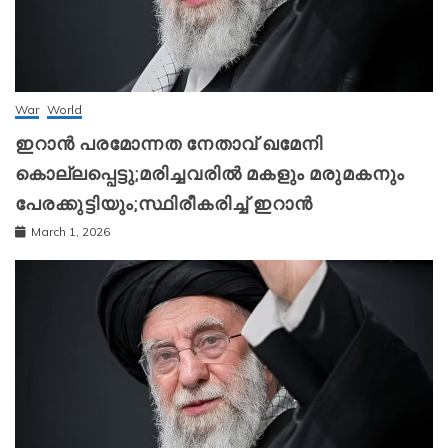
War
World
ഇറാന്‍ പരമോന്നത നേതാവ് ഖമേനി
കൊല്ലപ്പെട്ടു;മരിച്ചവരിൽ മകളും മരുമകനും
പേരക്കുട്ടിയും;സ്ഥിരീകരിച്ച് ഇറാന്‍
March 1, 2026