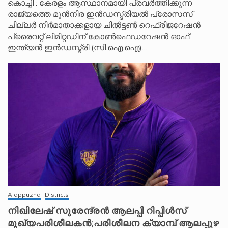
കൊച്ചി : കേരളം ആസ്ഥാനമായി പ്രവർത്തിക്കുന്ന
രാജ്യത്തെ മുൻനിര ഇൻഡസ്ട്രിയൽ പ്രോസസ്
ചില്ലർ നിർമാതാക്കളായ ചിൽട്ടൺ റെഫ്രിജറേഷൻ
പ്രൈവറ്റ് ലിമിറ്റഡിന് കോൺഫെഡറേഷൻ ഓഫ്
ഇന്ത്യൻ ഇൻഡസ്ട്രി (സി.ഐ.ഐ)…
Alappuzha
Districts
നിഖിലേഷ് സുരേന്ദ്രൻ ആലപ്പി റിപ്പിൾസ്
മുഖ്യപരിശീലകൻ;പരിശീലന ക്യാമ്പ് ആലപ്പുഴ