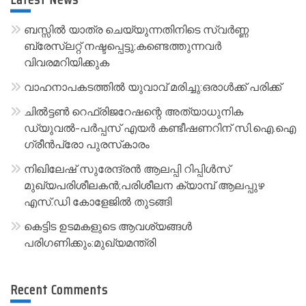
n
a
ബസ്സിൽ യാത്ര ചെയ്യുന്നതിനിടെ സ്വർണ്ണ
t
ബ്രേസ്‌ലറ്റ് നഷ്ടപ്പെട്ടു;കണ്ടെത്തുന്നവർ
വിവരമറിയിക്കുക
i
v
വാഹനാപകടത്തിൽ യുവാവ് മരിച്ചു:ഒരാൾക്ക് പരിക്ക്
e
ചിൽട്ടൺ റെഫ്രിജറേഷന്റെ അത്യാധുനിക
:
ഡ്യുവൽ-പർപ്പസ് എയർ കണ്ടീഷണറിന് സി.ഐ.ഐ
ഗ്രീൻപ്രോ പുരസ്‌കാരം
നിഖിലേഷ് സുരേന്ദ്രൻ ആലപ്പി റിപ്പിൾസ്
മുഖ്യപരിശീലകൻ;പരിശീലന ക്യാമ്പ് ആലപ്പുഴ
എസ്.ഡി കോളേജിൽ തുടങ്ങി
കെട്ടിട ഉടമകളുടെ ആവശ്യങ്ങൾ
പരിഗണിക്കും:മുഖ്യമന്ത്രി
Recent Comments